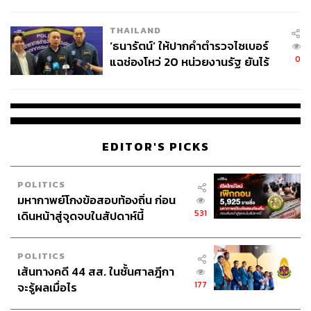
ชีวิต
THAILAND
‘ธนารัตน์’ ให้ปากคำตำรวจไซเบอร์
0
แฉช่องโหว่ 20 หน่วยงานรัฐ ยันไร้
นัยทางการเมือง
EDITOR'S PICKS
POLITICS
มหากาพย์โกงข้อสอบท้องถิ่น ก่อน
531
เดินหน้าสู่จุดจบในสัปดาห์นี้
POLITICS
เส้นทางคดี 44 สส. ในชั้นศาลฎีกา
177
จะรู้ผลเมื่อไร