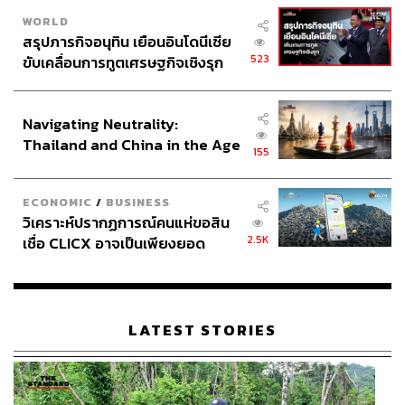
WORLD
สรุปภารกิจอนุทิน เยือนอินโดนีเซีย
523
ขับเคลื่อนการทูตเศรษฐกิจเชิงรุก
ประกาศหุ้นส่วนยุทธศาสตร์ไทย –
อินโดนีเซีย
Navigating Neutrality:
Thailand and China in the Age
155
of a New Global Order
ECONOMIC
/
BUSINESS
วิเคราะห์ปรากฏการณ์คนแห่ขอสิน
2.5K
เชื่อ CLICX อาจเป็นเพียงยอด
ภูเขาน้ำแข็ง ของปัญหาหนี้ครัว
เรือนไทยที่ถูกซุกไว้
LATEST STORIES