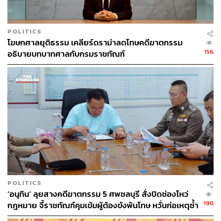
POLITICS
โฆษกศาลยุติธรรม เคลียร์ดราม่าลดโทษคดีฆาตกรรม
156
อธิบายบทบาทศาลกับกรมราชทัณฑ์
POLITICS
‘อนุทิน’ ลุยสางคดีฆาตกรรม 5 ศพชลบุรี สั่งปิดช่องโหว่
190
กฎหมาย จี้ราชทัณฑ์คุมเข้มผู้ต้องขังพ้นโทษ หวั่นก่อเหตุซ้ำ
รอย