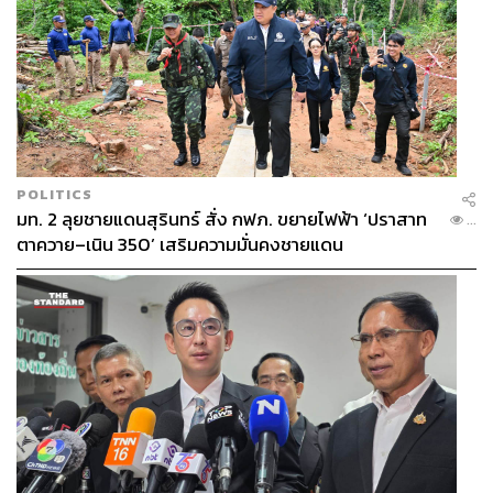
POLITICS
มท. 2 ลุยชายแดนสุรินทร์ สั่ง กฟภ. ขยายไฟฟ้า ‘ปราสาท
...
ตาควาย–เนิน 350’ เสริมความมั่นคงชายแดน