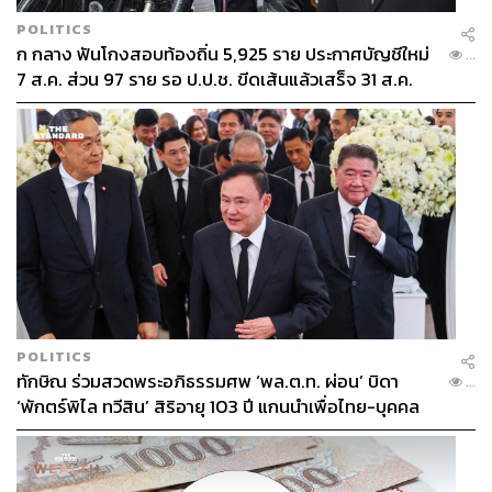
POLITICS
ก กลาง ฟันโกงสอบท้องถิ่น 5,925 ราย ประกาศบัญชีใหม่
...
7 ส.ค. ส่วน 97 ราย รอ ป.ป.ช. ขีดเส้นแล้วเสร็จ 31 ส.ค.
POLITICS
ทักษิณ ร่วมสวดพระอภิธรรมศพ ‘พล.ต.ท. ผ่อน’ บิดา
...
‘พักตร์พิไล ทวีสิน’ สิริอายุ 103 ปี แกนนำเพื่อไทย-บุคคล
หลากวงการร่วมอาลัย