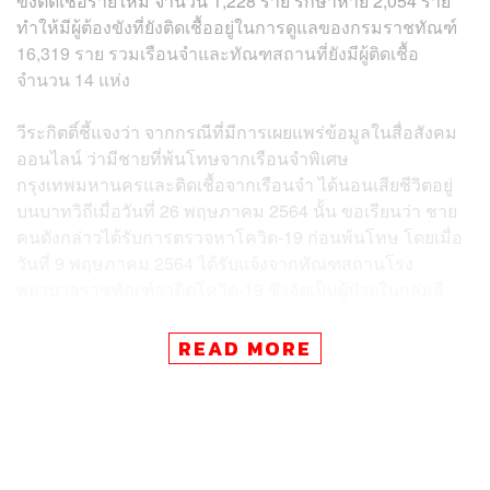
ขังติดเชื้อรายใหม่ จำนวน 1,228 ราย รักษาหาย 2,054 ราย
ทำให้มีผู้ต้องขังที่ยังติดเชื้ออยู่ในการดูแลของกรมราชทัณฑ์
16,319 ราย รวมเรือนจำและทัณฑสถานที่ยังมีผู้ติดเชื้อ
จำนวน 14 แห่ง
วีระกิตติ์ชี้แจงว่า จากกรณีที่มีการเผยแพร่ข้อมูลในสื่อสังคม
ออนไลน์ ว่ามีชายที่พ้นโทษจากเรือนจำพิเศษ
กรุงเทพมหานครและติดเชื้อจากเรือนจำ ได้นอนเสียชีวิตอยู่
บนบาทวิถีเมื่อวันที่ 26 พฤษภาคม 2564 นั้น ขอเรียนว่า ชาย
คนดังกล่าวได้รับการตรวจหาโควิด-19 ก่อนพ้นโทษ โดยเมื่อ
วันที่ 9 พฤษภาคม 2564 ได้รับแจ้งจากทัณฑสถานโรง
พยาบาลราชทัณฑ์ว่าติดโควิด-19 ซึ่งจัดเป็นผู้ป่วยในกลุ่มสี
เขียว ที่ไม่มีอาการป่วยแสดง เรือนจำจึงได้ประสานส่งต่อผู้ติด
เชื้อรายดังกล่าว รวมกับผู้ต้องขังอีก 3 รายที่พ้นโทษพร้อมกัน
READ MORE
ในวันที่ 11 พฤษภาคม 2564 ไปรับการรักษาจากหน่วยงาน
สาธารณสุขในพื้นที่ต่อ ตามกระบวนการของการรักษาผู้ป่วย
ทั่วไป ซึ่งเป็นไปตามมาตรการเตรียมความพร้อมก่อนปล่อย
ของกรมราชทัณฑ์