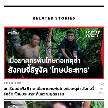
กรณีพิเศษสำหรับผู้ที่เจ็บป่วยในสถานการณ์การแพร่ระบาด
และการปรับขยายเกณฑ์พักการลงโทษเพื่อให้นักโทษได้รับ
การพักการลงโทษมากขึ้น ซึ่งทั้งหมดยังอยู่ระหว่างการ
RELATED STORIES
พิจารณาถึงหลักเกณฑ์และความเหมาะสม เพื่อไม่ให้กระทบ
ต่อประชาชนและภาพรวมของกระบวนการยุติธรรม รวมถึง
การให้ผู้ต้องขังใช้สิทธิยื่นคำร้องขอปล่อยตัวชั่วคราว ซึ่งได้
รับความกรุณาจากสำนักงานศาลยุติธรรม ที่ได้ออก
มาตรการลดการคุมขังและการเคลื่อนย้ายผู้ต้องขังใน
สถานการณ์การแพร่ระบาดของโรคโควิด-19 ซึ่งจะช่วยลด
ความแออัดของเรือนจำและทัณฑสถานได้เป็นอย่างดี
พิสูจน์อักษร: ชนเนตร ลอยครุฑ
TAGS:
โควิด-19
วีระกิตติ์ หาญปริพรรณ์
กรมราชทัณฑ์
เรือนจำ
เชื้อไวรัสโคโรนา
COVID-19
THAILAND
บทเรียนฆ่าฝัง 5 ศพ เมื่อฆาตกรพ้นโทษก่อเหตุซ้ำ สังคมจี้
239
รัฐงัด ‘โทษประหาร’ คืนความยุติธรรม