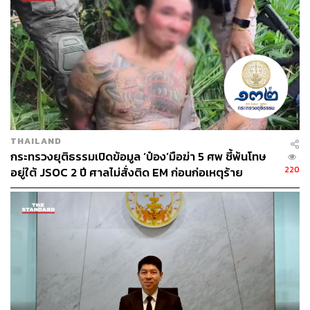
83
ABOUT THE AUTHOR
THE STANDARD TEAM
THAILAND
กองบรรณาธิการ THE STANDARD
กระทรวงยุติธรรมเปิดข้อมูล ‘ป๋อง’มือฆ่า 5 ศพ ชี้พ้นโทษ
220
อยู่ใต้ JSOC 2 ปี ศาลไม่สั่งติด EM ก่อนก่อเหตุร้าย