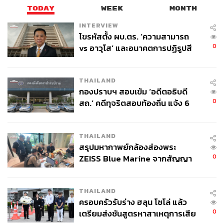
TODAY
WEEK
MONTH
INTERVIEW
ไขรหัสตั้ง ผบ.ตร. ‘ความสามารถ
0
vs อาวุโส’ และอนาคตการปฏิรูปสี
กากี กับ พล.ต.อ. เอก อังสนานนท์
THAILAND
กองปราบฯ สอบเข้ม ‘อดีตอธิบดี
0
สถ.’ คดีทุจริตสอบท้องถิ่น แจ้ง 6
ข้อหาหนัก จ่อชง ป.ป.ช. 12 ส.ค. นี้
THAILAND
สรุปมหากาพย์กล้องส่องพระ
0
ZEISS Blue Marine จากสัญญา
ผลิต 8.3 ล้าน สู่ข้อพิพาท ‘มา
เวลล์ฯ’ ฟ้อง ‘โทน บางแค’ ผิดนัด
THAILAND
จ่ายหนี้-แอบระบุแบรนด์
ครอบครัวรับร่าง ฮลุน โซโล่ แล้ว
0
เตรียมส่งชันสูตรหาสาเหตุการเสีย