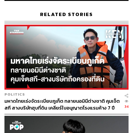
ตามวาระหมุนเวียน ซึ่งใช้เมืองเบเล็งเป็นสถานที่การประชุม
โดย อังเดร กอร์เรอา ดู ลาโก (André Corrêa do Lago)
RELATED STORIES
ประธาน COP30 ระบุว่า สาเหตุที่ต้องใช้สถานที่นี้ เพราะ
ต้องการให้ผู้นำโลกเผชิญ ‘วิกฤตทางสภาพภูมิอากาศ’ อย่าง
ตรงไปตรงมา
เบเล็งคือเมืองที่เผชิญความเสี่ยงทางสิ่งแวดล้อมสูง โดยพื้นที่
40% ของเมืองตั้งอยู่ต่ำกว่าระดับน้ำทะเล ถือเป็นหนึ่งใน
ภูมิภาคที่ยากจนของประเทศ อีกทั้งยังเป็นเมืองปากแม่น้ำแอ
มะซอน ป่าริมฝนเขตร้อนที่ใหญ่ที่สุดในโลก ทำหน้าที่เป็น
‘ปอดโลก’ ดูดซับมลพิษ แต่กลับเผชิญความเปราะบางสูง จาก
การถูกทำลายทรัพยากรธรรมชาติและระบบนิเวศ เช่น การ
ตัดไม้ทำลายป่า การทำเหมือง การทำฟาร์ม และการสกัดเชื้อ
POLITICS
เพลิงฟอสซิล
มหาดไทยเร่งจัดระเบียบภูเก็ต ทลายนอมินีต่างชาติ คุมเจ็ต
34
สกี สางบริษัทฮุบที่ดิน เคลียร์ใบอนุญาตโรงแรมค้าง 7 ปี
นอกจากนี้ COP30 ยังมีชื่อเล่นอื่นๆ เช่น the Forest COP
หรือ COP of Truth โดยรัฐบาลบราซิลภายใต้ ลูลา ดา ซิลวา
ยืนยันว่า การประชุมครั้งนี้จะมีความหลากหลายและเปิด