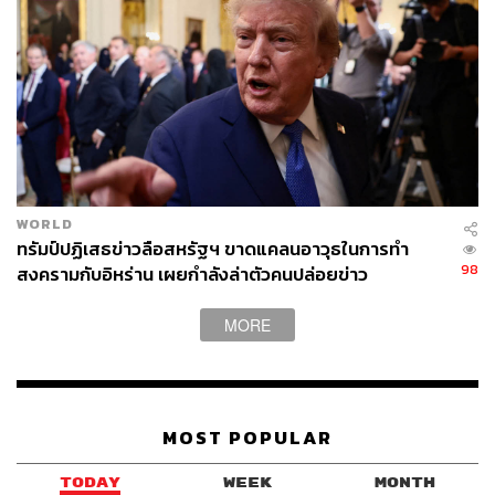
1.3 ล้านล้านดอลลาร์ภายในปี 2035 ซึ่งเป็นโปรเจกต์ต่อ
เนื่องจาก COP29 เพื่อช่วยเหลือประเทศกำลังพัฒนา และผลัก
ดัน ‘การเปลี่ยนผ่านอย่างยุติธรรม’ ให้กับโลก
นอกจากนี้ การประชุม COP30 ยังเกิดขึ้นในช่วงครบรอบ 10
ปี ที่ข้อตกลงปารีสเกิดขึ้น ซึ่งในสนธิสัญญาระบุให้รัฐภาคีต้อง
ปรับปรุงเนื้อหา ‘กรอบการมีส่วนร่วมที่ประเทศกำหนด’
(Nationally Determined Contributions: NDCs) ในทุก 5 ปี
WORLD
หรือแผนงานที่ระบุว่า แต่ละประเทศมีเจตนารมณ์ที่จะปล่อย
ทรัมป์ปฏิเสธข่าวลือสหรัฐฯ ขาดแคลนอาวุธในการทำ
ก๊าซเรือนกระจก เพื่อทำให้อุณหภูมิต่ำกว่า 1.5 องศา
98
สงครามกับอิหร่าน เผยกำลังล่าตัวคนปล่อยข่าว
เซลเซียสได้อย่างไร โดยตั้งเป้าหมายไว้ว่า ปริมาณก๊าซต้อง
ลดลง 60% ภายในปี 2035
MORE
อย่างไรก็ดี รัฐบาล 95% ในภาคีไม่ได้ส่งกรอบเนื้อหาภายใต้
เงื่อนเวลาเมื่อเดือนกุมภาพันธ์ 2025 แม้จะขยายเวลาจนถึง
เดือนกันยายนที่ผ่านมา แต่มีเพียง 60 กลุ่มที่ส่งกรอบดังกล่าว
MOST POPULAR
มีการคาดการณ์ว่า การประชุมครั้งนี้จะไม่ราบรื่นเหมือน
TODAY
WEEK
MONTH