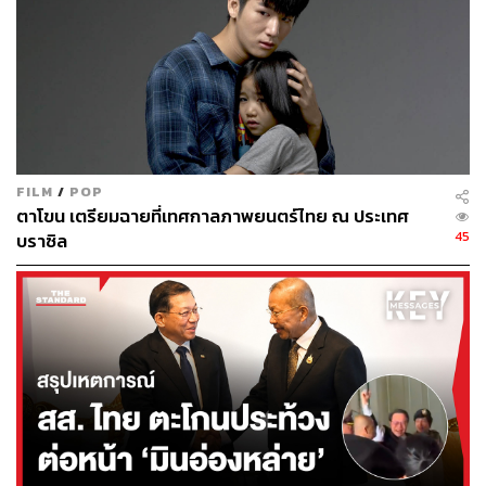
กว้างต่อกลุ่มเปราะบาง เช่น การให้ชนพื้นเมืองเข้ามานั่งร่วม
พูดคุย หรือเปิดกว้างให้กลุ่มนักอนุรักษ์สิ่งแวดล้อมทำการ
ประท้วง หรือแสดงความคิดเห็น ซึ่งเป็นสิ่งที่ขาดหายในการ
ประชุมครั้งก่อนๆ ในสหรัฐอาหรับเอมิเรตส์ และอียิปต์ ที่
จำกัดเสรีภาพการแสดงออก
COP30 มีวาระอะไรน่าจับตามองบ้าง
FILM
/
POP
ตาโขน เตรียมฉายที่เทศกาลภาพยนตร์ไทย ณ ประเทศ
45
บราซิล
อันที่จริง การประชุม COP30 เกิดขึ้นท่ามกลางคำวินิจฉัย
ของศาลยุติธรรมระหว่างประเทศ (International Court of
Justice: ICJ) ในเดือนกรกฎาคมที่ผ่านมาว่า วิกฤตสภาพภูมิ
อากาศโลกที่เกิดจากฝีมือมนุษย์ คือ ภัยคุกคามเร่งด่วน โดย
การมีสิ่งแวดล้อมที่สะอาด และยั่งยืน เป็น ‘สิทธิมนุษยชนขั้น
พื้นฐาน’ ของมนุษยชาติ ซึ่งตอกย้ำมติของสมัชชาใหญ่
(UNGA) ในปี 2022 อันมีผลให้รัฐภาคีในสนธิสัญญาที่
เกี่ยวข้องกับสิทธิมนุษยชน เช่น ปฏิญญาสากลว่าด้วยสิทธิ
มนุษยชน (Universal Declaration of Human Rights: UDHR)