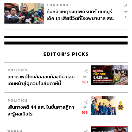
เฉพาะการให้โทษกับหลายประเทศที่เข้าร่วมการประชุม หรือ
THAILAND
ยอมรับข้อตกลงเกี่ยวกับการเปลี่ยนแปลงสภาพภูมิอากาศ
คืบหน้าเหตุยิงเทพศิรินทร์ นนทบุรี
0
ด้วยการใช้มาตรการกีดกันทางการค้า
เด็ก 14 เสียชีวิตที่โรงพยาบาล สธ.
ยืนยันครูเสียชีวิต 5 ราย เจ็บ 22
ราย
นอกจากนี้ ผู้เชี่ยวชาญระบุว่า จุดยืนของทรัมป์ที่ไม่ลงรอยกับ
ประเด็นสิ่งแวดล้อม อาจทำให้เป็นอุปสรรคต่อการผลักดัน
วาระสำคัญในประชุม เช่น การที่สหรัฐฯ สนับสนุนการใช้
พลังงานฟอสซิล ได้ลดแรงจูงใจให้ชาติ อื่นๆ ทำตามแผนงาน
EDITOR'S PICKS
ลดก๊าซเรือนกระจกภายในปี 2035
POLITICS
ทั้งนี้คาดว่า ดาวเด่นในการประชุม COP30 คือ ประเทศกลุ่ม
มหากาพย์โกงข้อสอบท้องถิ่น ก่อน
ซีกโลกใต้ (Global South), ประเทศหมู่เกาะที่ได้รับผลกระทบ
561
เดินหน้าสู่จุดจบในสัปดาห์นี้
จากวิกฤตโลกเดือดโดยตรง หรือกลุ่มประเทศมหาอำนาจ G7
และ BASIC โดยเฉพาะจีน แม้ สีจิ้นผิง ผู้นำสูงสุดไม่ได้เดิน
POLITICS
ทางมาเข้าร่วมประชุมด้วยตนเอง แต่ก็พยายามเล่นบทบาท
เส้นทางคดี 44 สส. ในชั้นศาลฎีกา
ผู้นำสิ่งแวดล้อมอย่างแข็งขันแทนสหรัฐฯ
196
จะรู้ผลเมื่อไร
WORLD