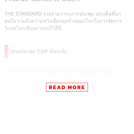
THE STANDARD รวบรวมวาระการประชุม ประเด็นที่น่า
สนใจ รวมถึงความหวังเฮือกสุดท้ายของโลกในการจัดการ
วิกฤตโลกเดือดมาสรุปไว้ที่นี่
การประชุม COP คืออะไร
COP เป็นการประชุมของสมาชิกประเทศในภาคีสนธิ
อนุสัญญาสหประชาชาติว่าด้วยการเปลี่ยนแปลงภูมิอากาศ
(U.N. Framework on Climate Change Convention:
READ MORE
UNFCCC) โดยมีการลงนามตั้งแต่ปี 1992 เป็นต้นมาว่า ทุก
ประเทศต้องร่วมกันขับเคลื่อนประเด็นการเปลี่ยนแปลงสภาพ
ภูมิอากาศของโลกอย่างแข็งขัน
ทั้งนี้ หลักการสำคัญในภาคีสนธิสัญญาที่ยึดถือร่วมกัน คือ
‘Common But Differentiated Responsibilities’ (CBDR) ซึ่ง