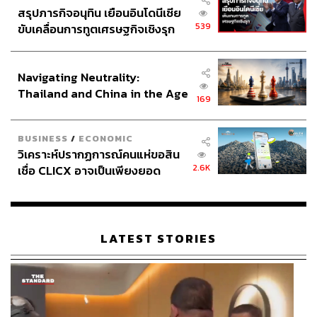
‘ตัดไม้ทำลายป่า ปูทางให้คนรวย’ เสียงวิจารณ์อีก
สรุปภารกิจอนุทิน เยือนอินโดนีเซีย
ด้านจาก COP30
539
ขับเคลื่อนการทูตเศรษฐกิจเชิงรุก
ประกาศหุ้นส่วนยุทธศาสตร์ไทย –
อินโดนีเซีย
แม้มีการปูทางให้ COP30 เป็นวาระจัดการปัญหาสิ่งแวดล้อม
Navigating Neutrality:
ของโลก แต่การประชุมครั้งนี้มีข้อวิจารณ์มากมายที่ตามมา
Thailand and China in the Age
169
เช่น กรณีรัฐบาลบราซิลสั่งให้มีการทำถนนเพื่อบรรเทา
of a New Global Order
สถานการณ์รถติดจากการประชุม โดยต้องตัดต้นไม้ในป่า
อะแมซอนมากกว่า 400 ตารางกิโลเมตร ซึ่งนักเคลื่อนไหว
BUSINESS
/
ECONOMIC
และนักอนุรักษ์สิ่งแวดล้อมมองว่า เป็นการกระทำที่ขัดต่อ
วิเคราะห์ปรากฏการณ์คนแห่ขอสิน
วัตถุประสงค์ของการประชุม
2.6K
เชื่อ CLICX อาจเป็นเพียงยอด
ภูเขาน้ำแข็ง ของปัญหาหนี้ครัว
เรือนไทยที่ถูกซุกไว้
นอกจากนี้ ยังมีหลายฝ่ายตั้งคำถามถึงศักยภาพของเมืองเบ
เล็งในการรองรับแขกบ้านแขกเมือง ซึ่งเผชิญกับภาวะ
ขาดแคลนที่อยู่อาศัย และมีค่าครองชีพราคาแพง ทำให้
LATEST STORIES
เจ้าของที่และบริษัทเช่าอสังหาริมทรัพย์เก็บค่าที่พักสูงถึงหลัก
แสน เช่น แฟลตอะพาร์ตเมนต์ 1 ห้อง ราคาเพิ่มขึ้นถึง 15,266
ดอลลาร์สหรัฐฯ (ประมาณ 4.9 แสนบาท) จากเดิมที่ราคา 158
ดอลลาร์สหรัฐฯ (ประมาณ 4,902 บาท) ขณะที่มีรายงานว่า