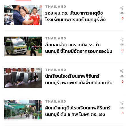
หลายครั้งที่ผ่านมา เพราะแต่ละประเทศต้องเจรจาต่อรองตาม
THAILAND
ผลประโยชน์แห่งชาติ ซึ่งมักเกิดความขัดแย้ง และหยุดชะงัก
รอง ผบ.ตร. บัญชาการเหตุยิง
กลางคัน
0
โรงเรียนเทพศิรินทร์ นนทบุรี สั่ง
ค้นหา 2 รอบยืนยันไร้คนติดค้าง พบ
ศพปู่-ย่าที่บ้านพักผู้ก่อเหตุ
COP30 ไร้เงาสหรัฐฯ หนึ่งในมหาอำนาจที่ปล่อย
THAILAND
ก๊าซเรือนกระจกมากที่สุดในโลก
สื่อนอกจับตากราดยิง รร. ใน
0
นนทบุรี ชี้ไทยมีอัตราครอบครองปืน
สูงในระดับต้นของภูมิภาค
ตามรายงานในหน้าสื่อ รัฐบาลสหรัฐฯ จะไม่ส่งผู้แทนเข้าร่วม
การประชุม COP30 หลัง โดนัลด์ ทรัมป์ ประธานาธิบดี
THAILAND
นักเรียนโรงเรียนเทพศิรินทร์
สหรัฐฯ ประกาศจุดยืนต่อต้านประเด็นการเปลี่ยนแปลงทาง
0
นนทบุรี อพยพเข้ายังพื้นที่ปลอดภัย
สภาพภูมิอากาศ พร้อมถอนตัวออกจากข้อตกลงปารีสอย่าง
ชั่วคราว หลังเหตุใช้อาวุธปืนภายใน
เป็นทางการในเดือนมกราคม 2026
โรงเรียนคลี่คลาย
THAILAND
อย่างไรก็ดี บทวิเคราะห์ How the US could shape the
คืบหน้าเหตุยิงโรงเรียนเทพศิรินทร์
COP30 climate summit without even being there ของ
0
นนทบุรี ดับ 6 ศพ โฆษก ตร. เร่ง
CNN เชื่อว่า แม้ทรัมป์จะไม่เดินทางมาเข้าร่วม แต่สหรัฐฯ ก็
สอบปมขโมยปืนปู่ก่อเหตุ
ยังคงมีอิทธิพลอย่างมากในเวทีการประชุมดังกล่าว โดย