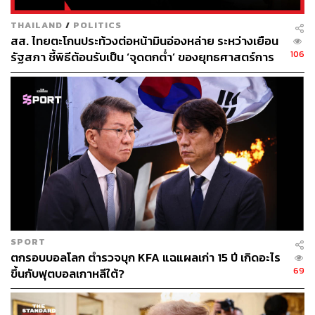
มีพันธกรณีต้องปฏิบัติตามในเรื่องสิ่งแวดล้อมด้วย
THAILAND
/
POLITICS
สส. ไทยตะโกนประท้วงต่อหน้ามินอ่องหล่าย ระหว่างเยือน
การประชุมครั้งนี้จึงเป็นทั้งโอกาสพิเศษ และการผลักดันให้
106
รัฐสภา ชี้พิธีต้อนรับเป็น ‘จุดตกต่ำ’ ของยุทธศาสตร์การ
วาระดังกล่าวเกิดขึ้นได้จริง รวมถึงอยู่ในวงกว้างมากขึ้น เช่น
ทูตไทย
การสนับสนุนให้ภาคธุรกิจและสถาบันทางการเงิน ดำเนิน
มาตรการหรือสร้างกฎระเบียบที่เชื่อมโยงกับคำตัดสินครั้งนี้
อย่างไรก็ดี วาระหลักของการประชุม COP30 คือ การหา
ทางออกจากวิกฤตโลกเดือด โดยในช่วงที่ผ่านมา นัก
วิทยาศาสตร์ระบุว่า อุณหภูมิเฉลี่ยของโลกมีตัวเลขมากกว่า
1.5 องศาเซลเซียส เกินขีดจำกัดที่กำหนดไว้ตามข้อตกลง
ปารีส และหากไม่มีการจัดการ อุณหภูมิโลกอาจพุ่งสูง 2.3-
2.8 องศาเซลเซียส ซึ่งระบบนิเวศอาจล่มสลาย มนุษย์อาศัยอยู่
ไม่ได้ เพราะโลกเผชิญอุทกภัย และความร้อนจัด
SPORT
ตกรอบบอลโลก ตำรวจบุก KFA แฉแผลเก่า 15 ปี เกิดอะไร
บราซิลในฐานะเจ้าภาพจึงตั้งใจใช้เวทีการประชุมครั้งนี้
69
ขึ้นกับฟุตบอลเกาหลีใต้?
ตอกย้ำปัญหา และประกาศว่า การแก้ไขวิกฤตโลกเดือดคือ
ภารกิจร่วมกันของมนุษยชาติ (Collective Task หรือ Mutirão
ในภาษาพื้นเมือง) โดยมีแผนงานสืบเนื่อง คือ การระดมทุน