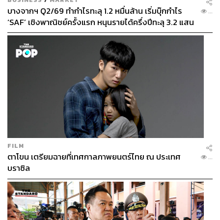
09/what-impact-will-icj-climate-ruling-have-on-cop30
บางจากฯ Q2/69 ทำกำไรทะลุ 1.2 หมื่นล้าน เริ่มบุ๊กกำไร
...
‘SAF’ เชิงพาณิชย์ครั้งแรก หนุนรายได้ครึ่งปีทะลุ 3.2 แสน
ล้าน
TAGS:
ข้อตกลงปารีส
อนุสัญญาสหประชาชาติว่าด้วยการเปลี่ยนแปลงสภาพ
ภูมิอากาศ (UNFCCC)
ภูมิอากาศ
ก๊าซเรือนกระจก
Key Messages
COP30
Donald Trump
USA
Brazil
FILM
ตาโขน เตรียมฉายที่เทศกาลภาพยนตร์ไทย ณ ประเทศ
...
598
บราซิล
ABOUT THE AUTHOR
อัยย์ลดา แซ่โค้ว