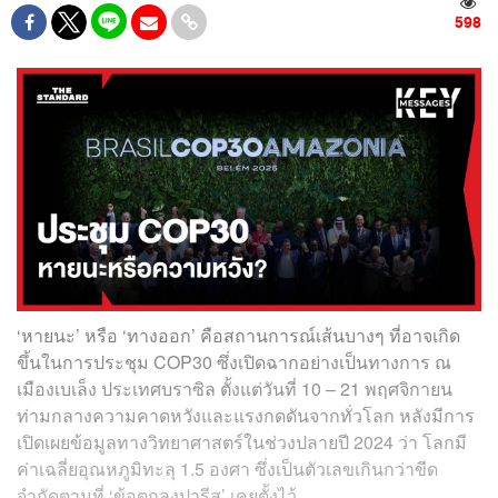
598
‘หายนะ’ หรือ ‘ทางออก’ คือสถานการณ์เส้นบางๆ ที่อาจเกิด
ขึ้นในการประชุม COP30 ซึ่งเปิดฉากอย่างเป็นทางการ ณ
เมืองเบเล็ง ประเทศบราซิล ตั้งแต่วันที่ 10 – 21 พฤศจิกายน
ท่ามกลางความคาดหวังและแรงกดดันจากทั่วโลก หลังมีการ
เปิดเผยข้อมูลทางวิทยาศาสตร์ในช่วงปลายปี 2024 ว่า โลกมี
ค่าเฉลี่ยอุณหภูมิทะลุ 1.5 องศา ซึ่งเป็นตัวเลขเกินกว่าขีด
จำกัดตามที่ ‘ข้อตกลงปารีส’ เคยตั้งไว้