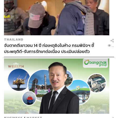
เจ้าของที่บางรายไล่ผู้เช่าเดิมออก เพื่อแสวงหากำไรกับนัก
ท่องเที่ยวต่างชาติ
ภาพ:
Adriano Machado / Reuters
อ้างอิง:
https://www.reuters.com/sustainability/cop/what-is-co
THAILAND
p30-climate-summit-why-does-it-matter-2025-11-09/
จับตาคดีเยาวชน 14 ปี ก่อเหตุยิงในห้าง กรมพินิจฯ ชี้
...
https://edition.cnn.com/2025/11/04/climate/un-climat
ประพฤติดี-รับการรักษาต่อเนื่อง ประเมินปล่อยตัว
e-summit-cop30-brazil-trump
https://edition.cnn.com/2025/11/09/climate/paris-agre
ement-anniversary-cop30
https://www.unepfi.org/themes/climate-change/cop-3
0-a-turning-point-for-climate-human-rights-and-the-fin
ance-sector/
https://www.euronews.com/green/2025/11/07/what-is
-cop30-why-does-it-matter-and-who-will-be-at-this-ye
ars-un-climate-talks
https://www.bbc.com/news/articles/c9vy191rgn1o
https://www.theguardian.com/environment/2025/nov/
BUSINESS
/
MARKET