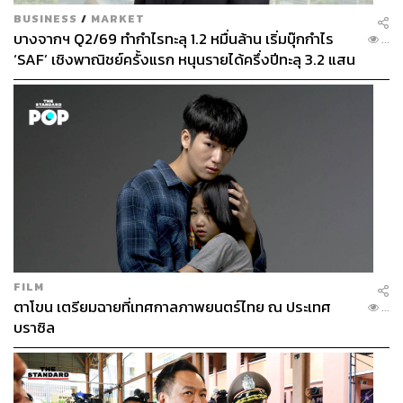
BUSINESS
/
MARKET
บางจากฯ Q2/69 ทำกำไรทะลุ 1.2 หมื่นล้าน เริ่มบุ๊กกำไร
...
‘SAF’ เชิงพาณิชย์ครั้งแรก หนุนรายได้ครึ่งปีทะลุ 3.2 แสน
ล้าน
FILM
ตาโขน เตรียมฉายที่เทศกาลภาพยนตร์ไทย ณ ประเทศ
...
บราซิล