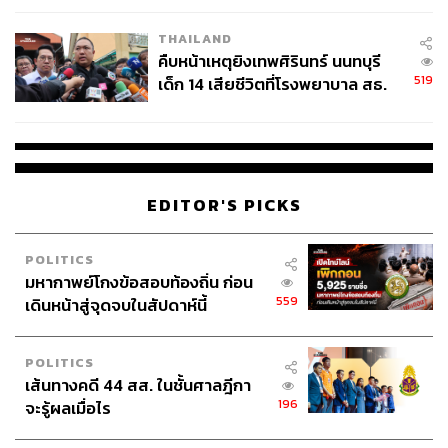
THAILAND
คืบหน้าเหตุยิงเทพศิรินทร์ นนทบุรี
519
เด็ก 14 เสียชีวิตที่โรงพยาบาล สธ.
ยืนยันครูเสียชีวิต 5 ราย เจ็บ 22
ราย
EDITOR'S PICKS
POLITICS
มหากาพย์โกงข้อสอบท้องถิ่น ก่อน
559
เดินหน้าสู่จุดจบในสัปดาห์นี้
POLITICS
เส้นทางคดี 44 สส. ในชั้นศาลฎีกา
196
จะรู้ผลเมื่อไร