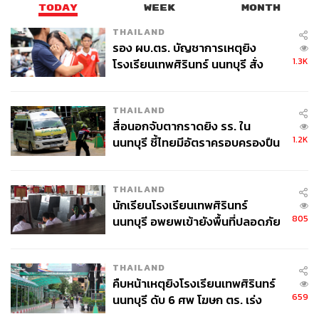
TODAY
WEEK
MONTH
THAILAND
รอง ผบ.ตร. บัญชาการเหตุยิง
1.3K
โรงเรียนเทพศิรินทร์ นนทบุรี สั่ง
ค้นหา 2 รอบยืนยันไร้คนติดค้าง พบ
ศพปู่-ย่าที่บ้านพักผู้ก่อเหตุ
THAILAND
สื่อนอกจับตากราดยิง รร. ใน
1.2K
นนทบุรี ชี้ไทยมีอัตราครอบครองปืน
สูงในระดับต้นของภูมิภาค
THAILAND
นักเรียนโรงเรียนเทพศิรินทร์
805
นนทบุรี อพยพเข้ายังพื้นที่ปลอดภัย
ชั่วคราว หลังเหตุใช้อาวุธปืนภายใน
โรงเรียนคลี่คลาย
THAILAND
คืบหน้าเหตุยิงโรงเรียนเทพศิรินทร์
659
นนทบุรี ดับ 6 ศพ โฆษก ตร. เร่ง
สอบปมขโมยปืนปู่ก่อเหตุ