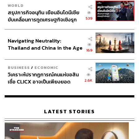
WORLD
สรุปภารกิจอนุทิน เยือนอินโดนีเซีย
539
ขับเคลื่อนการทูตเศรษฐกิจเชิงรุก
ประกาศหุ้นส่วนยุทธศาสตร์ไทย –
อินโดนีเซีย
Navigating Neutrality:
Thailand and China in the Age
169
of a New Global Order
BUSINESS
/
ECONOMIC
วิเคราะห์ปรากฏการณ์คนแห่ขอสิน
2.6K
เชื่อ CLICX อาจเป็นเพียงยอด
ภูเขาน้ำแข็ง ของปัญหาหนี้ครัว
เรือนไทยที่ถูกซุกไว้
LATEST STORIES