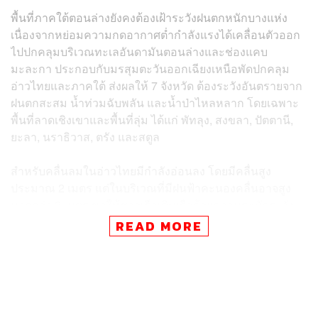
พื้นที่ภาคใต้ตอนล่างยังคงต้องเฝ้าระวังฝนตกหนักบางแห่ง
เนื่องจากหย่อมความกดอากาศต่ำกำลังแรงได้เคลื่อนตัวออก
ไปปกคลุมบริเวณทะเลอันดามันตอนล่างและช่องแคบ
มะละกา ประกอบกับมรสุมตะวันออกเฉียงเหนือพัดปกคลุม
อ่าวไทยและภาคใต้ ส่งผลให้ 7 จังหวัด ต้องระวังอันตรายจาก
ฝนตกสะสม น้ำท่วมฉับพลัน และน้ำป่าไหลหลาก โดยเฉพาะ
พื้นที่ลาดเชิงเขาและพื้นที่ลุ่ม ได้แก่ พัทลุง, สงขลา, ปัตตานี,
ยะลา, นราธิวาส, ตรัง และสตูล
สำหรับคลื่นลมในอ่าวไทยมีกำลังอ่อนลง โดยมีคลื่นสูง
ประมาณ 2 เมตร แต่ในบริเวณที่มีฝนฟ้าคะนองคลื่นอาจสูง
มากกว่า 2 เมตร ขอให้ชาวเรือเดินเรือด้วยความระมัดระวัง
และหลีกเลี่ยงบริเวณที่มีฝนฟ้าคะนอง
READ MORE
มวลอากาศเย็นอีกระลอกหนึ่งจากประเทศจีนได้แผ่ลงมาปก
คลุมประเทศไทยตอนบนและทะเลจีนใต้ตอนบนแล้ว ส่งผลให้
สภาพอากาศเปลี่ยนแปลง ดังนี้:
ภาคเหนือและภาคอีสาน: อากาศเย็นถึงหนาว กับมีลม