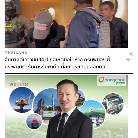
THAILAND
จับตาคดีเยาวชน 14 ปี ก่อเหตุยิงในห้าง กรมพินิจฯ ชี้
...
ประพฤติดี-รับการรักษาต่อเนื่อง ประเมินปล่อยตัว