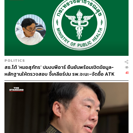
POLITICS
สธ.โต้ ‘หมอสุภัทร’ ปมงบพีอาร์ ยืนยันพร้อมเปิดข้อมูล-
41
หลักฐานให้ตรวจสอบ จี้เคลียร์ปม รพ.จะนะ-จัดซื้อ ATK