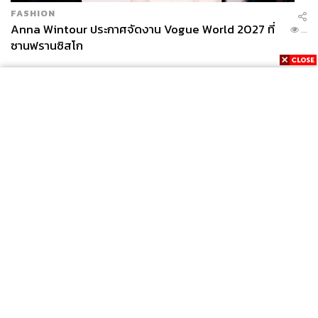
FASHION
Anna Wintour ประกาศจัดงาน Vogue World 2027 ที่
...
ซานฟรานซิสโก
News
Wealth
Pop
Podcast
Video
Now
Opinion
Careers
Events
Privacy
About
Contact
Policy
FOR
ADVERTISING
MEMBERSHIP