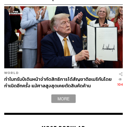
ผลกระทบต่อเกษตรกรสะท้อนชัดผ่านรายงานของ South
China Morning Post เมื่อเดือนมีนาคม ที่ระบุว่า สุพล เห่า
เจริญ เกษตรกรวัย 81 ปี และ ลำดวน ภรรยาวัย 74 ปี ใน
จังหวัดสมุทรสาคร ต้องดูแลต้นมะพร้าวน้ำหอมกว่า 300 ต้น
ทั้งที่ราคาตกต่ำลงทุกปี
ลำดวนเล่าว่า ก่อนการระบาดของโควิด มะพร้าวน้ำหอมเคย
ขายได้ลูกละ 20 บาท แต่ราคาค่อยๆ ลดลงจาก 10 บาท เหลือ
5 บาท และเมื่อเดือนมีนาคมแตะระดับต่ำสุดเป็นประวัติการณ์
WORLD
ทำไมทรัมป์เดินหน้าจำกัดสิทธิการได้สัญชาติอเมริกันโดย
ที่ลูกละ 2 บาท ซึ่งไม่เพียงพอแม้แต่จะซื้อปุ๋ย
104
กำเนิดอีกครั้ง แม้ศาลสูงสุดเคยตัดสินคัดค้าน
South China Morning Post ระบุว่า ขณะนั้นอุตสาหกรรม
MORE
มะพร้าวไทยถูกควบคุมโดยกลุ่มบริษัทที่ผูกขาดตลาดเพียง 6-
7 ราย ที่จดทะเบียนในนามคนไทย แต่ถูกกล่าวหาว่ามีนัก
ลงทุนจีนเป็นเจ้าของที่แท้จริง บริษัทเหล่านี้เป็นผู้กำหนดราคา
เอง จนพ่อค้าคนกลางดั้งเดิมอย่าง ‘ล้ง’ ถูกลดบทบาท และบีบ