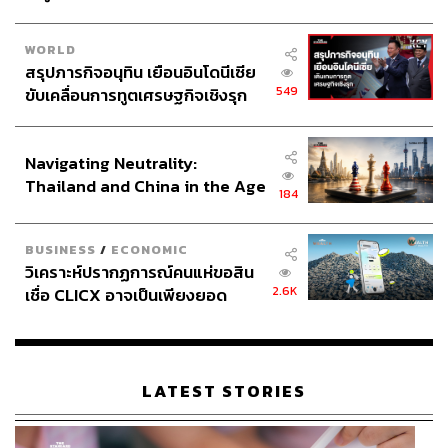
ผ่านแอปพลิเคชันต่างๆ ที่คุณสะดวกหรือใช้งานอยู่แล้วได้เลย
WORLD
สรุปภารกิจอนุทิน เยือนอินโดนีเซีย
549
ขับเคลื่อนการทูตเศรษฐกิจเชิงรุก
ประกาศหุ้นส่วนยุทธศาสตร์ไทย –
อินโดนีเซีย
TAGS:
พรรคประชาชน
ทุนจีน
China
กระทรวงพาณิชย์
Navigating Neutrality:
กรมพัฒนาธุรกิจการค้า
South China Morning Post
Thailand and China in the Age
Nikkei Asia
พูนพงษ์ นัยนาภากรณ์
กลุ่มทุนจีน
184
นอมินี
of a New Global Order
BUSINESS
/
ECONOMIC
วิเคราะห์ปรากฏการณ์คนแห่ขอสิน
2.6K
เชื่อ CLICX อาจเป็นเพียงยอด
ภูเขาน้ำแข็ง ของปัญหาหนี้ครัว
เรือนไทยที่ถูกซุกไว้
LATEST STORIES
193