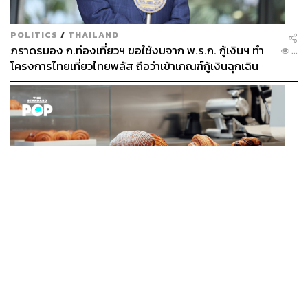
POLITICS
/
THAILAND
ภราดรมอง ก.ท่องเที่ยวฯ ขอใช้งบจาก พ.ร.ก. กู้เงินฯ ทำ
...
โครงการไทยเที่ยวไทยพลัส ถือว่าเข้าเกณฑ์กู้เงินฉุกเฉิน
FASHION
Karl Lagerfeld เปิดคาเฟ่แรกของแบรนด์ที่อัมสเตอร์ดัม
...