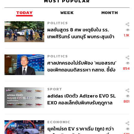
อัตรากำไรของเกษตรกรให้เหลือน้อยที่สุด
MOST POPULAR
TODAY
WEEK
MONTH
โดยเมื่อเดือนมีนาคม ตำรวจได้เข้าตรวจค้นโกดังและ
โรงงานแปรรูปในจังหวัดราชบุรี ซึ่งเป็นศูนย์กลางการค้า
POLITICS
มะพร้าวของไทย
ผลชันสูตร 8 ศพ เหตุยิงใน รร.
1.1K
เทพศิรินทร์ นนทบุรี พบกระสุนเข้า
จุดสำคัญ ‘ศีรษะ-หน้าอก’ ครูถูกยิง
ขณะที่กองบัญชาการตำรวจสอบสวนกลางระบุว่า การ
4 นัด จากระยะไกล
ผูกขาดห่วงโซ่อุปทานทำให้กลุ่มทุนเหล่านี้กดราคารับซื้อจาก
POLITICS
เกษตรกรไทยเหลือเพียงลูกละ 2-5 บาท แต่กลับส่งออกใน
ศาลปกครองไม่รับฟ้อง ‘หมอสรณ’
ราคาลูกละ 35-50 บาท สร้างกำไรมหาศาลที่ไหลออกนอก
854
ขอเพิกถอนมติสรรหา กสทช. ชี้ยัง
ประเทศ
ไม่ใช่ผู้เดือดร้อนเสียหาย
ขณิฏฐา ภาคินามหังค์ ผู้เชี่ยวชาญด้านการค้าเกษตรจาก
SPORT
สถาบันวิจัยเพื่อการพัฒนาประเทศไทย (TDRI) ให้สัมภาษณ์
adidas เปิดตัว Adizero EVO SL
กับ South China Morning Post ว่า ในตลาดผลไม้ทุกชนิดที่
801
EXO คอลเล็กชันพิเศษรับฤดูกาล
ส่งไปจีน คำสั่งซื้อล้วนมาจากผู้ซื้อจีนที่กำหนดทั้งชนิด,
College Football
ปริมาณ และราคา ขณะที่เกษตรกรไทยตัวเล็ก
กระจัดกระจาย และทำตามฤดูกาล จึงแทบไม่มีอำนาจต่อรอง
ECONOMIC
ยุคใหม่รถ EV ราคาเริ่ม (ถูก) กว่า