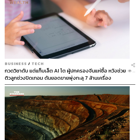
ABOUT THE AUTHOR
THE STANDARD WEALTH
สำนักข่าวเศรษฐกิจ ธุรกิจ และการลงทุน โดย
ทีมข่าว THE STANDARD
BUSINESS
/
TECH
กวดวิชาดับ แต่แท็บเล็ต AI โต ผู้ปกครองจีนแห่ซื้อ หวังช่วย
...
ติวลูกช่วงปิดเทอม ดันยอดขายพุ่งทะลุ 7 ล้านเครื่อง