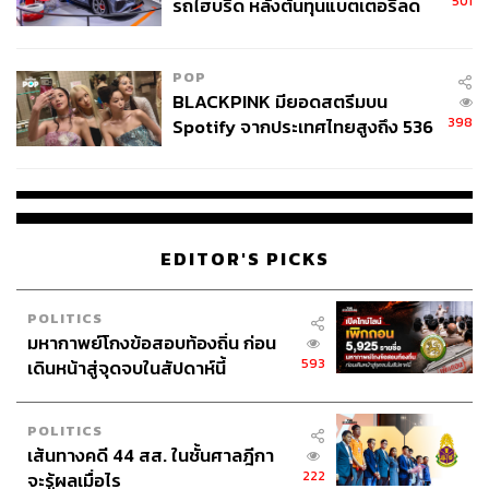
501
รถไฮบริด หลังต้นทุนแบตเตอรี่ลด
เธอเตือนว่าทุนจีนมีขนาดใหญ่และคล่องตัวพอที่จะแทรก
ลง - จีนแห่บุกตลาดเกิดใหม่
เข้าไปได้ในธุรกิจทุกชั้น จึงมีความเสี่ยงที่จะเกิดการครอบ
ครองตลาดอย่างเบ็ดเสร็จ ซึ่งเป็นระบบที่ออกแบบมาเพื่อผลัก
POP
ความเสี่ยงทั้งหมดให้ตกอยู่กับเกษตรกรไทย
BLACKPINK มียอดสตรีมบน
398
Spotify จากประเทศไทยสูงถึง 536
หมายเหตุ : ใช้อัตราแลกเปลี่ยน 1 ดอลลาร์สหรัฐ เท่ากับ
ล้านครั้ง ตลอด 10 ปีที่ผ่านมา
32.63 บาท ณ วันที่ 14 มิถุนายน 2569
อ้างอิง:
https://asia.nikkei.com/business/agriculture/thailand-
EDITOR'S PICKS
cracks-down-on-foreign-enterprises-that-pretend-to-b
e-local
POLITICS
https://www.scmp.com/week-asia/economics/article/3
มหากาพย์โกงข้อสอบท้องถิ่น ก่อน
346531/inside-coconut-cartel-how-chinese-money-s
593
เดินหน้าสู่จุดจบในสัปดาห์นี้
queezes-thai-farmers
POLITICS
เส้นทางคดี 44 สส. ในชั้นศาลฎีกา
222
จะรู้ผลเมื่อไร
สามารถติดตาม THE STANDARD WEALTH