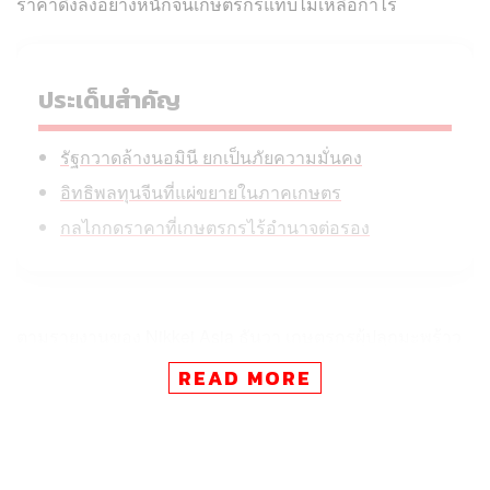
ราคาดิ่งลงอย่างหนักจนเกษตรกรแทบไม่เหลือกำไร
ประเด็นสำคัญ
รัฐกวาดล้างนอมินี ยกเป็นภัยความมั่นคง
อิทธิพลทุนจีนที่แผ่ขยายในภาคเกษตร
กลไกกดราคาที่เกษตรกรไร้อำนาจต่อรอง
ตามรายงานของ Nikkei Asia ธันวา เกษตรกรผู้ปลูกมะพร้าว
วัย 53 ปี ในจังหวัดราชบุรี ที่สืบทอดสวนมะพร้าวกว่า 1,000
READ MORE
ต้นบนที่ดิน 48,000 ตารางเมตรจากพ่อเมื่อ 30 ปีก่อน เปิดเผย
ว่าสวนของเขาขาดทุนต่อเนื่องในช่วงไม่กี่ปีที่ผ่านมา และ
“หากบริษัทจีนยังครองอุตสาหกรรมมะพร้าวต่อไป ก็แทบจะ
เป็นไปไม่ได้ที่จะหาเลี้ยงชีพ”