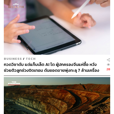
ว่าไม่ได้เกี่ยวข้องกับธุรกิจการรับจ้างถือหุ้นแทน ส่วนผู้ฝ่าฝืน
กฎหมายนอมินีต้องโทษจำคุกสูงสุด 3 ปี และปรับสูงสุด 1
ล้านบาท
อิทธิพลทุนจีนที่แผ่ขยายในภาคเกษตร
การยืมชื่อทำธุรกิจเป็นปัญหาเรื้อรังที่ทวีความรุนแรงขึ้นใน
BUSINESS
/
TECH
ช่วงไม่กี่ปีที่ผ่านมา ตามการขยายอิทธิพลของจีน โดย Nikkei
กวดวิชาดับ แต่แท็บเล็ต AI โต ผู้ปกครองจีนแห่ซื้อ หวัง
Asia ระบุว่า ณ เดือนพฤศจิกายน 2025 จำนวนใบอนุญาต
28
ช่วยติวลูกช่วงปิดเทอม ดันยอดขายพุ่งทะลุ 7 ล้านเครื่อง
ทำงานที่ออกให้ชาวจีนเพิ่มขึ้นกว่าเท่าตัวเมื่อเทียบกับ 5 ปี
ก่อน แตะระดับ 56,202 ใบ
ขณะที่การลงทุนโดยตรงจากจีนที่ไทยอนุมัติเมื่อปีก่อนทำ
สถิติสูงสุดที่ 1.981 แสนล้านบาท เพิ่มขึ้น 14% จากปี 2024
ด้าน สิทธิพล เลาหะวานิช สส. พรรคประชาชน ระบุกับ