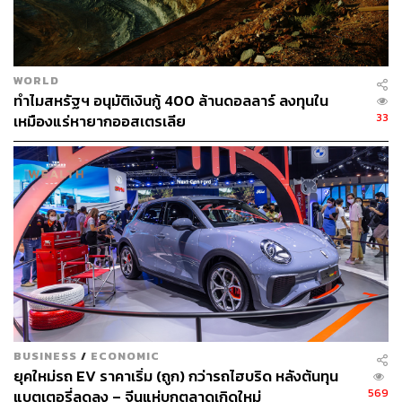
Nikkei Asia ว่า จากสถิติและข้อมูลของเจ้าหน้าที่รัฐ บริษัทจีน
มีแนวโน้มเข้าไปเกี่ยวข้องกับการยืมชื่อทำธุรกิจจริง พร้อม
เรียกร้องให้แก้กฎหมายเพิ่มบทลงโทษให้รุนแรงขึ้น
WORLD
ทั้งนี้
South China Morning Post
ซึ่งรายงานเรื่องนี้เมื่อเดือน
ทำไมสหรัฐฯ อนุมัติเงินกู้ 400 ล้านดอลลาร์ ลงทุนใน
มีนาคมที่ผ่านมา ระบุว่านักธุรกิจจีนควบคุมธุรกิจการค้าผล
33
เหมืองแร่หายากออสเตรเลีย
ไม้ของไทยที่มีมูลค่าราว 6,000 ล้านดอลลาร์สหรัฐ (ประมาณ
1.96 แสนล้านบาท) โดยมีทั้งการร่วมกำหนดราคา, การถือ
ครองสวนและโกดังอย่างผิดกฎหมาย และลามไปถึงตลาด
ทุเรียน, ส้มโอ, มะม่วง และมังคุด
อนึ่ง ทิศทางการกวาดล้างของไทยสอดคล้องกับประเทศเพื่อน
บ้าน โดยเมื่อปีก่อนเวียดนามได้แก้กฎหมายให้ธุรกิจต้องเปิด
เผยผู้ที่มีอำนาจควบคุมกิจการอย่างแท้จริง ส่วนกัมพูชาก็ออก
กฎให้ตรวจสอบประวัติกรรมการและบุคลากรอย่างเข้มงวด
ขึ้น
BUSINESS
/
ECONOMIC
ยุคใหม่รถ EV ราคาเริ่ม (ถูก) กว่ารถไฮบริด หลังต้นทุน
569
แบตเตอรี่ลดลง – จีนแห่บุกตลาดเกิดใหม่
กลไกกดราคาที่เกษตรกรไร้อำนาจต่อรอง