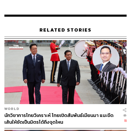
แม้ในนามจะเป็นของคนไทย แต่อำนาจตัดสินใจที่แท้จริงกลับ
อยู่ในมือบริษัทจีนที่อยู่เบื้องหลัง และในบางกรณีบริษัทจีนยัง
ใช้ผู้ถือหุ้นนอมินีเหล่านี้เข้าซื้อสวนมะพร้าวด้วย
RELATED STORIES
พูนพงษ์ นัยนาภากรณ์ อธิบดีกรมพัฒนาธุรกิจการค้า
กระทรวงพาณิชย์ ระบุกับ Nikkei Asia ว่า การใช้คนไทยเป็น
ตัวแทนถือหุ้นแทนหรือ ‘นอมินี’ มีมานานและส่งผลกระทบ
ร้ายแรงต่อความมั่นคงของชาติ ทั้งมิติสังคม เศรษฐกิจ และ
การค้าระหว่างประเทศ
ปัจจุบันกระทรวงพาณิชย์ได้เริ่มตรวจสอบบริษัทที่เชื่อมโยง
กับทุนจีน 15 แห่ง ที่อาจเข้าข่ายละเมิดกฎระเบียบการลงทุน
ของต่างชาติ ซึ่งนอกจากการประกอบธุรกิจผิดกฎหมายแล้ว
หลายกรณียังพบการแจ้งกำไรต่ำกว่าจริงและเลี่ยงภาษี โดย
ลักษณะคล้ายกันนี้ยังเกิดขึ้นในอุตสาหกรรมท่องเที่ยวและ
WORLD
บริการด้วย
นักวิชาการไทยวิเคราะห์ ไทยเปิดสัมพันธ์เมียนมา แนะขีด
11
เส้นให้ชัดเป็นมิตรได้ถึงจุดไหน
ขณะที่เมื่อเดือนเมษายนที่ผ่านมา ทางการได้เพิ่มเงื่อนไขการ
จดทะเบียนบริษัท โดยกำหนดให้ผู้ยื่นต้องแสดงเอกสารยืนยัน