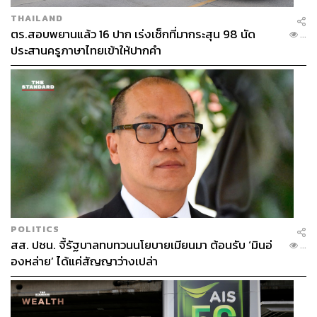
ตัวอย่างที่เห็นได้ชัดคือ การเปิด
AIS EEC (Evolution
THAILAND
Experience Center) ศูนย์กลางเพื่อการพัฒนาและสร้างสรรค์
ตร.สอบพยานแล้ว 16 ปาก เร่งเช็กที่มากระสุน 98 นัด
...
นวัตกรรมดิจิทัลเพื่อภาคธุรกิจและอุตสาหกรรม ซึ่งเปรียบ
ประสานครูภาษาไทยเข้าให้ปากคำ
เสมือนศูนย์การแบ่งปันองค์ความรู้เทคโนโลยีและ 5G ทั้งยัง
มอบพื้นที่ให้องค์กรต่างๆ เข้ามาทดลองสร้างนวัตกรรมใหม่ๆ
เป็นเสมือนแซนด์บ็อกซ์ที่ให้หลากหลายองค์กรเข้ามาลองผิด
ลองถูก เพื่อสร้างสิ่งที่ดีกว่าให้องค์กรและผู้บริโภค อีกทั้งยัง
เปิดโอกาสให้องค์กรได้พบกับผู้เชี่ยวชาญ พบโอกาสธุรกิจใน
การจับคู่กับพาร์ตเนอร์ รวมถึงงานสัมมนาและเวิร์กช็อปด้าน
เทคโนโลยี
“เราจะไม่ทำตัวเป็นน้ำเต็มแก้ว เราไม่ได้รู้คนเดียว เรามี
พาร์ตเนอร์ Co-Creation ถือเป็นหัวใจหลักของการทำงาน
ของเราเลย เราต้องเรียนรู้ซึ่งกันและกันเพื่อเติบโตไปพร้อมๆ
POLITICS
กัน”
ภูผากล่าวถึงหัวใจในการทำงานของ AIS
สส. ปชน. จี้รัฐบาลทบทวนนโยบายเมียนมา ต้อนรับ ‘มินอ่
...
องหล่าย’ ได้แค่สัญญาว่างเปล่า
นับเป็นความมุ่งมั่นของ AIS Business ที่พร้อมเป็น Provider
โครงสร้างพื้นฐานด้านดิจิทัลอย่างเต็มรูปแบบและครบวงจร
เพื่อจะร่วมพัฒนาไปพร้อมกันกับพาร์ตเนอร์แบบ Co-Creation