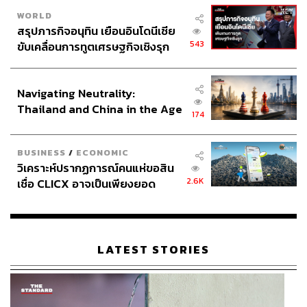
ธุรกิจขนส่งและโลจิสติกส์, ธุรกิจอสังหาริมทรัพย์และค้าปลีก,
WORLD
สรุปภารกิจอนุทิน เยือนอินโดนีเซีย
องค์กรสาธารณะและภาครัฐ
543
ขับเคลื่อนการทูตเศรษฐกิจเชิงรุก
ประกาศหุ้นส่วนยุทธศาสตร์ไทย –
“ทาง AIS เราเน้นเรื่องเศรษฐกิจร่วมกัน เราคือผู้นำด้าน Telco
อินโดนีเซีย
เราคือผู้เชี่ยวชาญด้าน Digital Intelligent Infrastructure นั่น
Navigating Neutrality:
คือสิ่งที่เราทำอยู่ และเราถนัด แต่เรายังเป็นตัวเล็กๆ ในเรื่อ
Thailand and China in the Age
งอื่นๆ เราเป็นฟันเฟืองเล็กๆ ที่เรียนรู้จากลูกค้าเสมอ เราจึง
174
of a New Global Order
ต้อง Co-Creation ถ้ารู้คนเดียวก็จะไม่เติบโตร่วมกัน มันต้อง
วนเวียนอยู่ใน Ecosystem”
BUSINESS
/
ECONOMIC
วิเคราะห์ปรากฏการณ์คนแห่ขอสิน
2.6K
เชื่อ CLICX อาจเป็นเพียงยอด
Co-Creation เป็นหัวใจในการเติบโต
ภูเขาน้ำแข็ง ของปัญหาหนี้ครัว
เรือนไทยที่ถูกซุกไว้
แม้ทิศทางการเปลี่ยนผ่านด้านดิจิทัลขององค์กรต่างๆ กำลัง
ไปในทิศทางที่ดี แต่อีกหลายองค์กรก็ยังไม่สามารถเดินหน้า
LATEST STORIES
ไปได้ ภูผาฉายภาพให้เห็นว่า การทำ Digital Transformation
ต้องอาศัยเวลาในการศึกษาและวิจัย บางบริษัทต้องใช้เวลา
มาก อีกทั้งบางองค์กรต้องหาบุคลากรที่จะสามารถปรับตัว