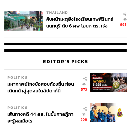
THAILAND
คืบหน้าเหตุยิงโรงเรียนเทพศิรินทร์
695
นนทบุรี ดับ 6 ศพ โฆษก ตร. เร่ง
สอบปมขโมยปืนปู่ก่อเหตุ
EDITOR'S PICKS
ในกระแสคลื่นใหม่ของโลกที่ถาโถมด้วยปัญญาประดิษฐ์ AI
POLITICS
ถือเป็นอีกหนึ่งขุมพลังอย่าง
AI and Data Analytics
ซึ่งถือว่า
มหากาพย์โกงข้อสอบท้องถิ่น ก่อน
AI เป็นเสมือน Infrastructure ขององค์กรดิจิทัลในโลกปัจจุบัน
573
เดินหน้าสู่จุดจบในสัปดาห์นี้
ไปแล้วในการเจาะอินไซต์และวางกลยุทธ์บริษัท
POLITICS
นอกจากนี้ AIS ยังมีขุมพลังด้านอุตสาหกรรมอย่าง
Industry
เส้นทางคดี 44 สส. ในชั้นศาลฎีกา
Transformation
ที่สนับสนุนให้นำเทคโนโลยีไปทรานส์
208
จะรู้ผลเมื่อไร
ฟอร์มองค์กรธุรกิจในทุกระดับ ตั้งแต่ SMEs ไปจนถึงระดับ
อุตสาหกรรมต่างๆ โดยเฉพาะในกลุ่มอุตสาหกรรมการผลิต,