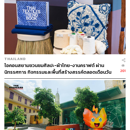
Cognitive Tech-Co เพื่อตอบสนองความต้องการด้วยโซลูชัน
ที่ดียิ่งขึ้น เพื่อนำไปสู่ขั้นกว่าเช่นกัน
การพัฒนาของเรามองจากปัญหาที่ลูกค้าพบเจอ ช่วยลูกค้า
ในการแก้ไขปัญหา การพัฒนาคือการอิงไปกับ Use Case
ของลูกค้าจริงๆ ว่าเขาต้องการใช้เทคโนโลยี ใช้โซลูชันอะไร
ในการแก้ไขปัญหา การทำ Digital Transformation ไม่เพียง
แต่การนำเทคโนโลยีทั้งหมดมาใช้ในการทำงาน แต่เป็นการ
THAILAND
เลือก เลือกเทคโนโลยี เลือกผู้ให้บริการ เลือกผู้ให้การช่วย
ไอคอนสยามชวนชมศิลปะ-ผ้าไทย-งานคราฟต์ ผ่าน
เหลือ ที่พอเหมาะพอดี โดย AIS Business ที่เป็นหน่วยงาน
201
นิทรรศการ กิจกรรมและพื้นที่สร้างสรรค์ตลอดเดือนวัน
ภายใต้ AIS ที่มุ่งเน้นนำเสนอเทคโนโลยี นวัตกรรม และ
แม่ [ADVERTORIAL]
โซลูชัน สนับสนุนการดำเนินธุรกิจทั้งองค์กรธุรกิจขนาดใหญ่
ไปจนถึง SMEs ให้สามารถนำเทคโนโลยีมาปรับใช้ใน
องค์กร ช่วยเร่งการเปลี่ยนผ่านทางเทคโนโลยีดิจิทัลให้กับ
ธุรกิจในประเทศไทย ที่เพียบพร้อมด้วยเทคโนโลยีและบริการ
เพื่อยกระดับสู่ความเป็นดิจิทัล ตามวิสัยทัศน์ธุรกิจในปี 2024-
2025 ภายใต้แนวคิด AIS Business Digital Evolution:
Sustainable Business for a Sustainable Nation ผ่าน 5 ขุม