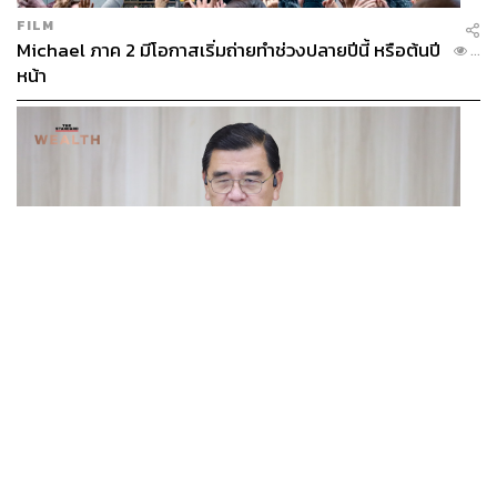
FILM
Michael ภาค 2 มีโอกาสเริ่มถ่ายทำช่วงปลายปีนี้ หรือต้นปี
...
หน้า
TAGS:
Digital Transformation
Advertorial
บมจ.แอดวานซ์ อินโฟร์ เซอร์วิส (ADVANC)
303
BUSINESS
/
ECONOMIC
ฮับ Data Center ไทย อย่าแลกกับค่าไฟแพง! CEO ภาค
...
ABOUT THE AUTHOR
อุตสาหกรรมชี้รัฐต้องคุมต้นทุนน้ำ-ไฟ
THE STANDARD WEALTH
สำนักข่าวเศรษฐกิจ ธุรกิจ และการลงทุน โดย
ทีมข่าว THE STANDARD