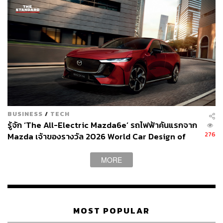
BUSINESS
/
TECH
รู้จัก ‘The All-Electric Mazda6e’ รถไฟฟ้าคันแรกจาก
276
Mazda เจ้าของรางวัล 2026 World Car Design of
the Year [ADVERTORIAL]
เรามีขุมพลังโครงสร้างพื้นฐานอย่าง Intelligent Network and
MORE
Cloud ที่ให้บริการตั้งแต่ส่วนเล็กแบบ On-Premise Cloud ไป
จนระดับไฮเปอร์สเกล ยืนยันด้วยรางวัล Microsoft Thailand
Partner of the Year Awards 3 ปีซ้อน (2022-2024), ผู้ให้
บริการ Broadcom’s VMware Cloud Service Provider อันดับ
MOST POPULAR
1 ในไทย พร้อมความร่วมมือกับ Oracle เพียงรายเดียวในไทย