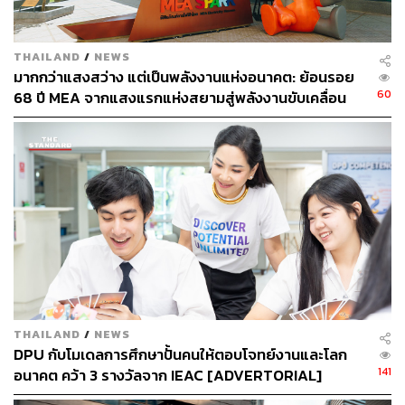
พลังด้านดิจิทัล
THAILAND
/
NEWS
Infrastructure คือฐานสำคัญของการเปลี่ยนผ่าน
มากกว่าแสงสว่าง แต่เป็นพลังงานแห่งอนาคต: ย้อนรอย
60
68 ปี MEA จากแสงแรกแห่งสยามสู่พลังงานขับเคลื่อน
เมือง ผ่าน MEA SPARK
“เรามีความมุ่งมั่นที่จะเป็น Provider ด้าน Digital
Infrastructure อย่างเต็มกำลัง เราเห็นการใช้งาน 5G เพื่อ
สร้างการเปลี่ยนแปลงให้ธุรกิจ ลดต้นทุนในการทำงาน สร้าง
ขีดความสามารถใหม่ๆ ในการแข่งขันเพิ่มขึ้นอย่างต่อเนื่อง”
ภูผากล่าว
ด้วยความมุ่งมั่นในการพัฒนาโครงสร้างพื้นฐานด้านดิจิทัล
ของทาง AIS อยู่ตลอดเวลา ไม่ว่าจะ 5G Ecosystem การนำ
5G ไปใช้ในภาคอุตสาหกรรมต่างๆ ดังเคสความสำเร็จของ
การตั้งโรงงานเครื่องปรับอากาศ บริษัทสัญชาติจีน Midea
THAILAND
/
NEWS
Group ในประเทศไทย โดยเป็นต้นแบบ 5G Smart Factory ซึ่ง
DPU กับโมเดลการศึกษาปั้นคนให้ตอบโจทย์งานและโลก
เป็นโรงงานอัจฉริยะแบบเต็มกำลังจากการเข้าไปช่วยเหลือ
141
อนาคต คว้า 3 รางวัลจาก IEAC [ADVERTORIAL]
ด้าน Infrastructure จาก AIS