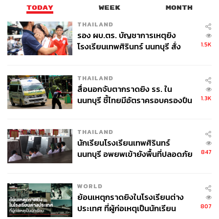
ที่จะให้บริการ Cloud ระดับไฮเปอร์สเกล ที่มีประสิทธิภาพ
TODAY
WEEK
MONTH
จากผู้เชี่ยวชาญระดับโลกอย่าง Oracle รวมถึงผลการร่วมมือ
THAILAND
กับพาร์ตเนอร์ในการตั้ง GSA Data Center ขนาด 20 เมกะ
รอง ผบ.ตร. บัญชาการเหตุยิง
วัตต์ ที่เน้นใช้พลังงานสะอาด และพร้อมให้แสดงความจำนง
1.5K
โรงเรียนเทพศิรินทร์ นนทบุรี สั่ง
เข้าใช้บริการซึ่งจะเปิดให้บริการเต็มรูปแบบในปี 2025
ค้นหา 2 รอบยืนยันไร้คนติดค้าง พบ
ศพปู่-ย่าที่บ้านพักผู้ก่อเหตุ
อีกหนึ่งขุมพลังที่สร้างความสำเร็จให้กับพาร์ตเนอร์ของ AIS
THAILAND
สื่อนอกจับตากราดยิง รร. ใน
คือด้าน
Digital Platform and API
ด้วยแพลตฟอร์มที่เป็นขุม
1.3K
นนทบุรี ชี้ไทยมีอัตราครอบครองปืน
พลังการเชื่อมต่อให้กับ ‘ไปรษณีย์ไทย’ ด้วยระบบ AIS CPaaS
สูงในระดับต้นของภูมิภาค
ที่แก้ปัญหา Pain Point การติดต่อสื่อสารระหว่างผู้ขนส่งกับ
ผู้รับไม่เชื่อมต่อกัน ระบบนี้จะทำให้ผู้ขนส่งสามารถโทรหา
THAILAND
เบอร์ของผู้รับพัสดุ โดยที่แพลตฟอร์มจะช่วยแปลงให้เบอร์
นักเรียนโรงเรียนเทพศิรินทร์
โทรแสดงเป็นเบอร์ 1505 ของไปรษณีย์ไทย สร้างความเชื่อ
847
นนทบุรี อพยพเข้ายังพื้นที่ปลอดภัย
มั่นในการกดรับ ทำให้สามารถส่งพัสดุได้สำเร็จ ลดปัญหา
ชั่วคราว หลังเหตุใช้อาวุธปืนภายใน
ต่างๆ
โรงเรียนคลี่คลาย
WORLD
ย้อนเหตุกราดยิงในโรงเรียนต่าง
807
ประเทศ ที่ผู้ก่อเหตุเป็นนักเรียน