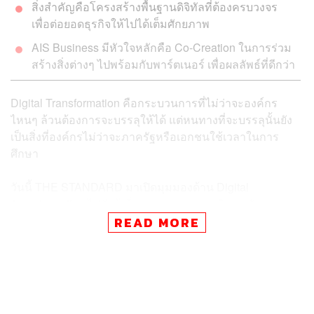
สิ่งสำคัญคือโครงสร้างพื้นฐานดิจิทัลที่ต้องครบวงจร
เพื่อต่อยอดธุรกิจให้ไปได้เต็มศักยภาพ
AIS Business มีหัวใจหลักคือ Co-Creation ในการร่วม
สร้างสิ่งต่างๆ ไปพร้อมกับพาร์ตเนอร์ เพื่อผลลัพธ์ที่ดีกว่า
Digital Transformation คือกระบวนการที่ไม่ว่าจะองค์กร
ไหนๆ ล้วนต้องการจะบรรลุให้ได้ แต่หนทางที่จะบรรลุนั้นยัง
เป็นสิ่งที่องค์กรไม่ว่าจะภาครัฐหรือเอกชนใช้เวลาในการ
ศึกษา
วันนี้ THE STANDARD มาเปิดมุมมองด้าน Digital
Transformation ไปกับผู้เชี่ยวชาญ ภูผา เอกะวิภาต รักษาการ
หัวหน้าคณะผู้บริหารกลุ่มลูกค้าองค์กร บริษัท แอดวานซ์ อิน
READ MORE
โฟร์ เซอร์วิส จำกัด (มหาชน) หรือ AIS
Digital Transformation มีเพื่อ ‘ขั้นกว่า’ ขององค์กร