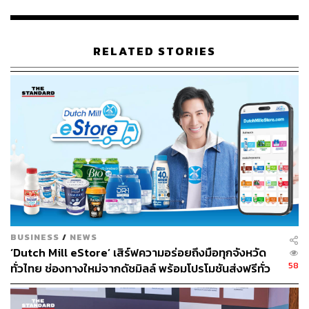
“เหตุผลที่เป็นตัวกระตุ้นของการทำ Digital Transformation
นั้นเกิดจากใครๆ ก็ต้องการ ‘ขั้นกว่า’ ไม่ว่าจะบริการที่ดีกว่า
RELATED STORIES
ประสบการณ์ที่ดีกว่า การซื้อมากกว่า แฮปปี้กว่า และในอีกฝั่ง
คือ การสร้างธุรกิจที่ Sustainable มีความแฟร์ รับผิดชอบต่อ
สังคม ดำเนินธุรกิจอย่างโปร่งใส เป็นธรรม ไปจนถึงดูแลโลก
ได้”
“Transformation มันต้องเกิดขึ้นเสมอตราบใดที่คุณต้องมีการ
แข่งขัน คุณต้องแข่งขันเพื่อสิ่งที่ดีกว่า ถ้าเราอยากรู้
พฤติกรรมลูกค้า ความต้องการ เขาพึงพอใจกับสินค้าและ
บริการของเราไหม เราต้องการสิ่งที่วัดผลได้ เราจึงจะรู้ขั้น
กว่า ดังนั้นเทคโนโลยีดิจิทัลจะตอบโจทย์ได้ในสิ่งนี้” ภูผา
กล่าว
BUSINESS
/
NEWS
‘Dutch Mill eStore’ เสิร์ฟความอร่อยถึงมือทุกจังหวัด
ทุกวันนี้ AIS ยังมีการพัฒนาอยู่ตลอดเวลา จากการเป็นผู้ให้
58
ทั่วไทย ช่องทางใหม่จากดัชมิลล์ พร้อมโปรโมชันส่งฟรีทั่ว
บริการในรูปแบบการสื่อสารทั่วไป ให้เปลี่ยนมาเป็น Digital
ประเทศ ส่งไว สั่งก่อนเที่ยง ได้ของวันถัดไป ส่งสินค้าแบบ
Life Service Provider แต่อย่างไรก็ตามก็ยังคงพัฒนาไปอย่าง
เย็นตรงจากโรงงาน [ADVERTORIAL]
ต่อเนื่อง และมองไปถึงอนาคตที่วางเป้าหมายสู่การเป็น