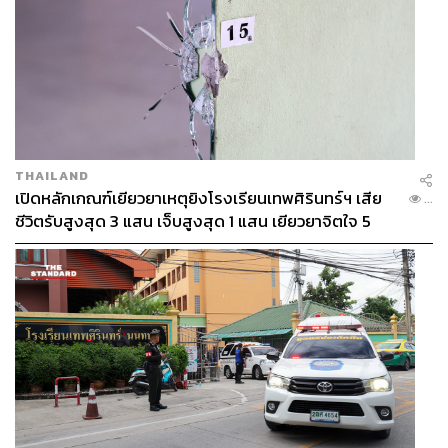
และประยุกต์ใช้งานดิจิทัลได้
ดังนั้น การจะเปลี่ยนผ่านองค์กรไปสู่ดิจิทัลและก้าวผ่านได้
หัวใจหลักที่ AIS และภูผามองคือ การสร้างร่วมกันหรือ ‘Co-
Creation’
THAILAND
เปิดหลักเกณฑ์เยียวยาเหตุยิงโรงเรียนเทพศิรินทร์ฯ เสีย
...
ชีวิตรับสูงสุด 3 แสน เจ็บสูงสุด 1 แสน เยียวยาจิตใจ 5
ระดับ