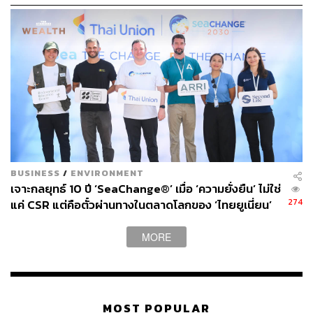
and Damage) เพื่อช่วยฟื้นฟูชุมชนที่ได้รับผลกระทบจากภัย
พิบัติจากสภาพอากาศ แต่ยังไม่มีข้อตกลงเกี่ยวกับวิธีการ
ระดมเงินเข้ากองทุน
นายกรัฐมนตรีบาร์เบโดสได้เสนอให้มีการปฏิรูปธนาคารโลก
และสถาบันระหว่างประเทศอื่นๆ เพื่อสนับสนุนเงินให้กับ
ประเทศกำลังพัฒนาเพิ่มเป็นสามเท่า นอกจากนี้ การประชุม
จะหารือเกี่ยวกับแหล่งรายได้ใหม่ๆ ที่มีศักยภาพ เช่น ภาษีจาก
กิจกรรมที่สร้างคาร์บอนสูง ซึ่งรวมถึงการขนส่งทั่วโลก
BUSINESS
/
ENVIRONMENT
ภาพ:
Christopher Furlong / Getty Images
เจาะกลยุทธ์ 10 ปี ‘SeaChange®’ เมื่อ ‘ความยั่งยืน’ ไม่ใช่
อ้างอิง:
274
แค่ CSR แต่คือตั๋วผ่านทางในตลาดโลกของ ‘ไทยยูเนี่ยน’
www.theguardian.com/environment/2023/jun/19/wea
lth-tax-help-poorer-countries-tackle-climate-crisis-ec
MORE
onomists
MOST POPULAR