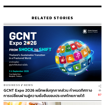
ในจดหมายฉบับนี้ นักเศรษฐศาสตร์ยังเรียกร้องให้รัฐบาล
ประเทศต่างๆ ยุติการอุดหนุนเชื้อเพลิงฟอสซิลที่เป็นอันตราย
RELATED STORIES
และยกหนี้ให้กับประเทศที่ยากจนที่สุดบางประเทศ
อเล็กซ์ เลนเฟอร์นา จากมหาวิทยาลัยเนลสัน แมนเดลา และ
Climate Justice Coalition ซึ่งเป็นหนึ่งในผู้ลงนามในจดหมาย
กล่าวว่า “ประเทศต่างๆ ทางตอนใต้ของโลกกำลังจมอยู่ใน
ภาวะหนี้สิน ซึ่งผลักดันให้ต้องประหยัดและบั่นทอนความ
สามารถของประเทศในการตอบสนองต่อวิกฤตสภาพภูมิ
อากาศ
“เราต้องการเงินทุนสาธารณะจำนวนมากขึ้นเพื่อขับเคลื่อน
การเปลี่ยนแปลงอย่างแท้จริง ประเทศทางเหนือของโลกต้อง
จ่ายหนี้ที่เกี่ยวข้องกับสภาพอากาศ แทนที่จะนำเงินไปใช้เพื่อ
BUSINESS
/
NEWS
ส่งเสริมผลประโยชน์ของตนเอง”
GCNT Expo 2026 ผนึกพลังทุกภาคส่วน กำหนดทิศทาง
87
การเปลี่ยนผ่านสู่ความยั่งยืนของประเทศไทยภายใต้
ริชาร์ด ฮีด จาก Climate Accountability Institute กล่าวว่า
แนวคิด “From SHOCK To SHIFT: Thailand’s