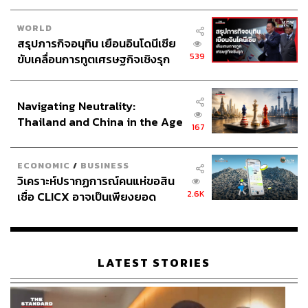
WORLD
สรุปภารกิจอนุทิน เยือนอินโดนีเซีย
539
ขับเคลื่อนการทูตเศรษฐกิจเชิงรุก
ประกาศหุ้นส่วนยุทธศาสตร์ไทย –
อินโดนีเซีย
Navigating Neutrality:
Thailand and China in the Age
167
of a New Global Order
ECONOMIC
/
BUSINESS
วิเคราะห์ปรากฏการณ์คนแห่ขอสิน
2.6K
เชื่อ CLICX อาจเป็นเพียงยอด
ภูเขาน้ำแข็ง ของปัญหาหนี้ครัว
เรือนไทยที่ถูกซุกไว้
LATEST STORIES