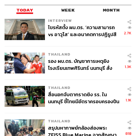
TODAY
WEEK
MONTH
INTERVIEW
ไขรหัสตั้ง ผบ.ตร. ‘ความสามารถ
2.7K
TAGS:
Sustain
Sustain Update
ภาษีความมั่งคั่ง
vs อาวุโส’ และอนาคตการปฏิรูปสี
การเปลี่ยนแปลงสภาพภูมิอากาศ
นักเศรษฐศาสตร์
กากี กับ พล.ต.อ. เอก อังสนานนท์
ประเทศยากจน
THAILAND
รอง ผบ.ตร. บัญชาการเหตุยิง
1.3K
โรงเรียนเทพศิรินทร์ นนทบุรี สั่ง
ค้นหา 2 รอบยืนยันไร้คนติดค้าง พบ
ศพปู่-ย่าที่บ้านพักผู้ก่อเหตุ
THAILAND
สื่อนอกจับตากราดยิง รร. ใน
1.1K
นนทบุรี ชี้ไทยมีอัตราครอบครองปืน
105
สูงในระดับต้นของภูมิภาค
THAILAND
ABOUT THE AUTHOR
สรุปมหากาพย์กล้องส่องพระ
THE STANDARD TEAM
818
ZEISS Blue Marine จากสัญญา