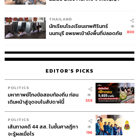
กองบรรณาธิการ THE STANDARD
ผลิต 8.3 ล้าน สู่ข้อพิพาท ‘มา
เวลล์ฯ’ ฟ้อง ‘โทน บางแค’ ผิดนัด
THAILAND
จ่ายหนี้-แอบระบุแบรนด์
นักเรียนโรงเรียนเทพศิรินทร์
800
นนทบุรี อพยพเข้ายังพื้นที่ปลอดภัย
ชั่วคราว หลังเหตุใช้อาวุธปืนภายใน
โรงเรียนคลี่คลาย
EDITOR'S PICKS
POLITICS
มหากาพย์โกงข้อสอบท้องถิ่น ก่อน
559
เดินหน้าสู่จุดจบในสัปดาห์นี้
POLITICS
เส้นทางคดี 44 สส. ในชั้นศาลฎีกา
196
จะรู้ผลเมื่อไร