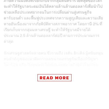
ภาษีความมั่งคั่งที่เรียกเก็บจากกลุ่มคนที่ร่ำรวยที่สุดของโลก
จะทำให้รัฐบาลระดมเงินได้หลายล้านล้านดอลลาร์เพื่อนำไป
ช่วยเหลือประเทศยากจนในการเปลี่ยนผ่านสู่เศรษฐกิจ
คาร์บอนต่ำ และฟื้นฟูประเทศจากความสูญเสียและความเสีย
หายอันเนื่องมาจากภัยพิบัติทางสภาพอากาศ โดยภาษี 2% ที่
เรียกเก็บจากกลุ่มมหาเศรษฐี จะทำให้รัฐบาลมีรายได้
ประมาณ 2.5 ล้านล้านดอลลาร์ต่อปี ตามการประมาณการ
ล่าสุด
นักเศรษฐศาสตร์หลายคน ซึ่งรวมถึง เจสัน ฮิกเคิล ผู้สนับสนุน
คนสำคัญของแนวคิดการลดขนาดเศรษฐกิจเพื่อแก้ปัญหา
โลกร้อน หรือ Degrowth ได้เขียนจดหมายถึงผู้นำโลกก่อน
การประชุมสุดยอดด้านการเงินระดับโลกในสัปดาห์นี้ โดยนัก
เศรษฐศาสตร์กลุ่มนี้เรียกร้องให้เก็บภาษี 1.5% สำหรับ
READ MORE
อุณหภูมิ 1.5 องศาเซลเซียส หวังช่วยจำกัดไม่ให้อุณหภูมิโลก
สูงขึ้นเกิน 1.5 องศาเซลเซียสจากระดับก่อนยุคอุตสาหกรรม
ตามข้อมูลของ Oxfam ระบุว่า บุคคลที่ร่ำรวยที่สุดในโลกมี
ส่วนรับผิดชอบต่อการปล่อยก๊าซเรือนกระจกในสัดส่วนขนาด