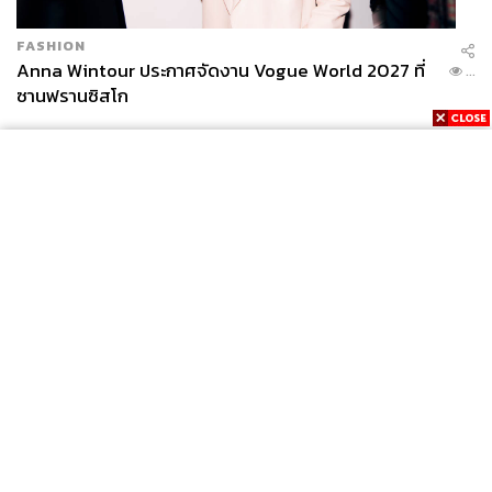
FASHION
Anna Wintour ประกาศจัดงาน Vogue World 2027 ที่
...
ซานฟรานซิสโก
News
Wealth
Pop
Podcast
Video
Now
Opinion
Careers
Events
Privacy
About
Contact
Policy
FOR
ADVERTISING