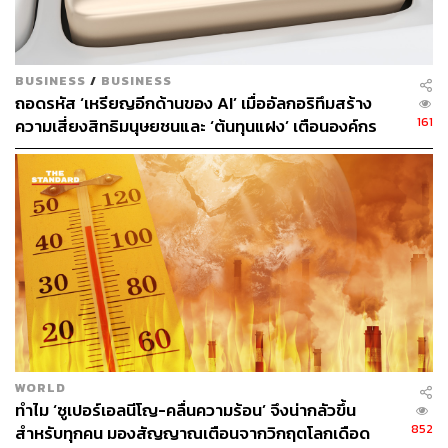
รุนแรง
ทั้งนี้ คาดว่าผู้นำจากประเทศต่างๆ จะเข้าร่วมการประชุม
เช่น โอลาฟ โชลซ์ นายกรัฐมนตรีของเยอรมนี, เออร์ซูลา
BUSINESS
/
BUSINESS
ถอดรหัส ‘เหรียญอีกด้านของ AI’ เมื่ออัลกอริทึมสร้าง
ฟอน เดอร์ เลเยน ประธานคณะกรรมาธิการยุโรป, จอห์น
161
ความเสี่ยงสิทธิมนุษยชนและ ‘ต้นทุนแฝง’ เตือนองค์กร
แคร์รี ผู้แทนพิเศษด้านสภาพภูมิอากาศของประธานาธิบดี
ระวังกับดักอคติเชิงระบบ ก่อนกระทบมูลค่าแบรนด์ระยะ
สหรัฐฯ และนายกรัฐมนตรีจีน หลี่เฉียง อย่างไรก็ตาม ริชี ซู
ยาว
นัค นายกรัฐมนตรีสหราชอาณาจักร มีแนวโน้มว่าจะไม่เข้า
ร่วมการประชุม
การเงินเพื่อการเปลี่ยนแปลงสภาพภูมิอากาศ (Climate
Finance) เป็นประเด็นที่ถกเถียงกันอย่างมากสำหรับประเทศ
ยากจน ซึ่งไม่พอใจมากขึ้นที่ประเทศที่ร่ำรวยนำเงินไปช่วย
เหลือยูเครน และใช้เงินหลายล้านล้านดอลลาร์เพื่อจัดการกับ
โควิด แต่ลังเลที่จะช่วยเหลือประเทศและประชากรยากจน
จากผลกระทบของปัญหาสภาพอากาศ
WORLD
ทำไม ‘ซูเปอร์เอลนีโญ-คลื่นความร้อน’ จึงน่ากลัวขึ้น
เมื่อเดือนพฤศจิกายนปีที่แล้ว รัฐบาลประเทศต่างๆ เห็นพ้องที่
852
สำหรับทุกคน มองสัญญาณเตือนจากวิกฤตโลกเดือด
จะจัดตั้งกองทุนสำหรับ ‘การสูญเสียและความเสียหาย’ (Loss