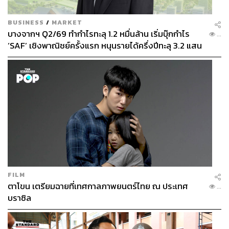
BUSINESS
/
MARKET
บางจากฯ Q2/69 ทำกำไรทะลุ 1.2 หมื่นล้าน เริ่มบุ๊กกำไร
...
‘SAF’ เชิงพาณิชย์ครั้งแรก หนุนรายได้ครึ่งปีทะลุ 3.2 แสน
ล้าน
FILM
ตาโขน เตรียมฉายที่เทศกาลภาพยนตร์ไทย ณ ประเทศ
...
บราซิล