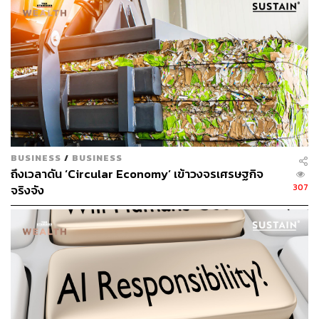
บริษัทเชื้อเพลิงฟอสซิลต้องชดใช้สำหรับอันตรายที่พวกเขา
Sustainable Transition in a Fractured World”
ก่อขึ้น “บริษัทเชื้อเพลิงฟอสซิลที่มั่งคั่งที่ทำงานร่วมกันเพื่อฉุด
รั้งการดำเนินการไปสู่เศรษฐกิจคาร์บอน ควรมีส่วนอย่างมาก
ในการสร้างความไว้วางใจ เพื่อช่วยเหลือประเทศต่างๆ และ
ประชาชนที่มีส่วนเพียงเล็กน้อยต่อภาวะฉุกเฉินด้านสภาพ
อากาศ”
ทั้งนี้ คาดว่าประมุขแห่งรัฐและหัวหน้ารัฐบาลประมาณ 50
คน จะเข้าร่วมการประชุมสุดยอดว่าด้วยข้อตกลงทางการเงิน
ระดับโลกฉบับใหม่ ซึ่งจะจัดขึ้นที่กรุงปารีสในวันพฤหัสบดี
BUSINESS
/
BUSINESS
และวันศุกร์นี้ (22-23 มิถุนายน) โดยมี เอ็มมานูเอล มาครง
ถึงเวลาดัน ‘Circular Economy’ เข้าวงจรเศรษฐกิจ
307
ประธานาธิบดีฝรั่งเศส เป็นเจ้าภาพ ร่วมกับ มีอา มอตต์ลีย์
จริงจัง
นายกรัฐมนตรีบาร์เบโดส
การประชุมดังกล่าวมีจุดมุ่งหมายเพื่อจัดการกับข้อกังวลของ
ประเทศกำลังพัฒนา เกี่ยวกับการที่ได้ไม่ได้รับความช่วยเหลือ
ทางการเงินตามที่ประเทศร่ำรวยให้คำมั่นสัญญาไว้ว่า จะ
สนับสนุนเงินทุนเพื่อช่วยประเทศกำลังพัฒนาลดการปล่อย
ก๊าซเรือนกระจก และรับมือกับผลกระทบจากสภาพอากาศที่