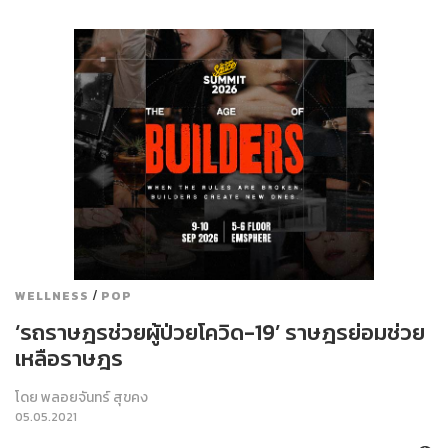
/
WELLNESS
POP
‘รถราษฎรช่วยผู้ป่วยโควิด-19’ ราษฎรย่อมช่วย
เหลือราษฎร
โดย
พลอยจันทร์ สุขคง
05.05.2021