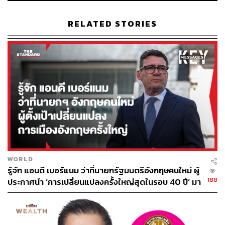
สามารถในการจัดการเข้ามาแก้ไขดีกว่า ชีวิตประชาชน
ไม่ใช่การเสียหน้าหรือได้หน้า คุณอย่าเอาชีวิตของคนมาเล่น
RELATED STORIES
การเมือง”
สำหรับใครที่ต้องการความช่วยเหลือ ไม่ว่าคุณจะต้องการรถ
รับ-ส่งไปโรงพยาบาล หรือเหตุอื่นใด สามารถติดต่อหา
รถ
ราษฎรช่วยผู้ป่วยโควิด-19
ได้ที่
เฮียบุ๊ง โทร. 06 3245 9964
TAGS:
เชื้อไวรัสโคโรนา
ฮีโร่โควิด19
WORLD
รู้จัก แอนดี เบอร์แนม ว่าที่นายกรัฐมนตรีอังกฤษคนใหม่ ผู้
188
ประกาศนำ ‘การเปลี่ยนแปลงครั้งใหญ่สุดในรอบ 40 ปี’ มา
สู่การเมืองอังกฤษ
37