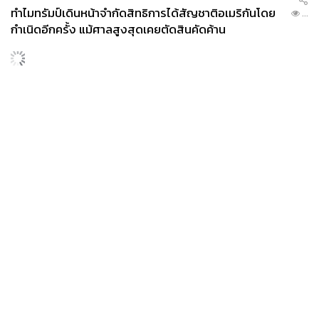
ทำไมทรัมป์เดินหน้าจำกัดสิทธิการได้สัญชาติอเมริกันโดย
...
กำเนิดอีกครั้ง แม้ศาลสูงสุดเคยตัดสินคัดค้าน
ENTERTAINMENT
เก้า นพเก้า และ พาย รินรดา เตรียมร่วมงานกันใน ‘รสกาล
...
Enchanted Taste In Time’