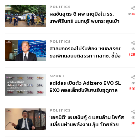
POLITICS
ผลชันสูตร 8 ศพ เหตุยิงใน รร.
1K
เทพศิรินทร์ นนทบุรี พบกระสุนเข้า
จุดสำคัญ ‘ศีรษะ-หน้าอก’ ครูถูกยิง
4 นัด จากระยะไกล
POLITICS
ศาลปกครองไม่รับฟ้อง ‘หมอสรณ’
729
ขอเพิกถอนมติสรรหา กสทช. ชี้ยัง
ไม่ใช่ผู้เดือดร้อนเสียหาย
SPORT
adidas เปิดตัว Adizero EVO SL
591
EXO คอลเล็กชันพิเศษรับฤดูกาล
College Football
POLITICS
‘เอกนิติ’ เผยเงินกู้ 4 แสนล้าน โฟกัส
311
เปลี่ยนผ่านพลังงาน ลุ้น ‘ไทยช่วย
ไทยพลัส’ เฟส 2 รอประเมินความ
เหมาะสม