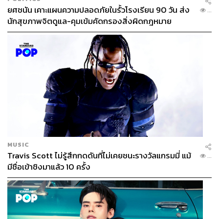
ยศชนัน เคาะแผนความปลอดภัยในรั้วโรงเรียน 90 วัน ส่ง
...
นักสุขภาพจิตดูแล-คุมเข้มคัดกรองสิ่งผิดกฎหมาย
MUSIC
Travis Scott ไม่รู้สึกกดดันที่ไม่เคยชนะรางวัลแกรมมี่ แม้
...
มีชื่อเข้าชิงมาแล้ว 10 ครั้ง