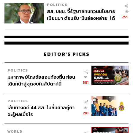
POLITICS
สส. ปชน. จี้รัฐบาลทบทวนนโยบาย
259
เมียนมา ต้อนรับ ‘มินอ่องหล่าย’ ได้
แค่สัญญาว่างเปล่า
EDITOR'S PICKS
POLITICS
มหากาพย์โกงข้อสอบท้องถิ่น ก่อน
581
เดินหน้าสู่จุดจบในสัปดาห์นี้
POLITICS
เส้นทางคดี 44 สส. ในชั้นศาลฎีกา
218
จะรู้ผลเมื่อไร
WORLD