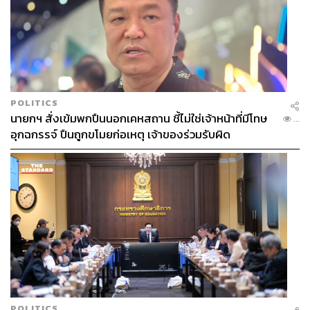
POLITICS
นายกฯ สั่งเข้มพกปืนนอกเคหสถาน ชี้ไม่ใช่เจ้าหน้าที่มีโทษ
...
อุกฉกรรจ์ ปืนถูกขโมยก่อเหตุ เจ้าของร่วมรับผิด
POLITICS