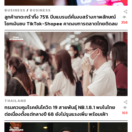
BUSINESS
/
BUSINESS
ลูกค้าเทตะกร้าทิ้ง 75% บีบแบรนด์หั่นงบสร้างภาพลักษณ์
358
โยกเงินซบ TikTok-Shopee คาดงบการตลาดไทยติดลบ
ครั้งแรกในรอบ 14 ปี
THAILAND
กรมควบคุมโรคยันโควิด 19 สายพันธุ์ NB.1.8.1 พบในไทย
103
ต่อเนื่องตั้งแต่กลางปี 68 ยังไม่รุนแรงเพิ่ม พร้อมเฝ้า
ระวัง-ติดตามใกล้ชิด