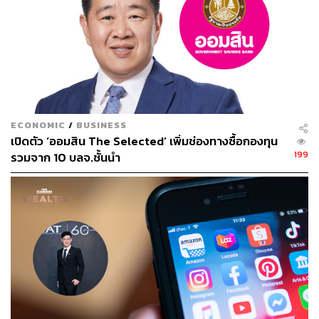
ABOUT THE AUTHOR
พลอยจันทร์ สุขคง
Senior Content Creator ประจำกองไลฟ์สไตล์
สำนักข่าว THE STANDARD
ECONOMIC
/
BUSINESS
เปิดตัว ‘ออมสิน The Selected’ เพิ่มช่องทางซื้อกองทุน
199
รวมจาก 10 บลจ.ชั้นนำ