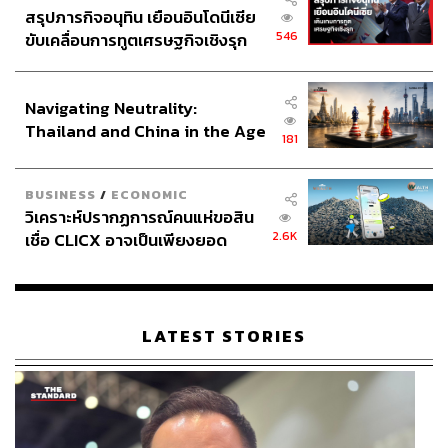
สรุปภารกิจอนุทิน เยือนอินโดนีเซีย
546
ขับเคลื่อนการทูตเศรษฐกิจเชิงรุก
ประกาศหุ้นส่วนยุทธศาสตร์ไทย –
อินโดนีเซีย
Navigating Neutrality:
Thailand and China in the Age
181
of a New Global Order
BUSINESS
/
ECONOMIC
วิเคราะห์ปรากฏการณ์คนแห่ขอสิน
2.6K
เชื่อ CLICX อาจเป็นเพียงยอด
ภูเขาน้ำแข็ง ของปัญหาหนี้ครัว
เรือนไทยที่ถูกซุกไว้
LATEST STORIES