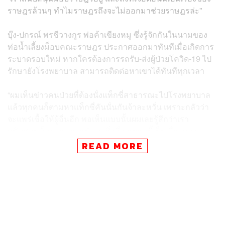
ราษฎรล้วนๆ ทำไมราษฎรถึงจะไม่ออกมาช่วยราษฎรล่ะ”
บุ๊ง-ปกรณ์ พรชีวางกูร พ่อค้าเขียงหมู ซึ่งรู้จักกันในนามของ
ท่อน้ำเลี้ยงม็อบคณะราษฎร ประกาศออกมาทันทีเมื่อเกิดการ
ระบาดรอบใหม่ หากใครต้องการรถรับ-ส่งผู้ป่วยโควิด-19 ไป
รักษายังโรงพยาบาล สามารถติดต่อหาเขาได้ทันทีทุกเวลา
“ผมเห็นข่าวคนป่วยที่ต้องนั่งแท็กซี่สาธารณะไปโรงพยาบาล
แล้วทุกคนก็ตามหาแท็กซี่คันนั่นกันจ้าละหวั่น เพราะกลัวว่า
จะแพร่เชื้อให้ผู้อื่นอีก พอเห็นแบบนั้นผมเลยรู้สึกว่าเรา
สนับสนุนม็อบราษฎรอยู่ และสิ่งที่เจอตอนนี้เป็นเรื่องของ
ราษฎรล้วนๆ ทำไมราษฎรถึงจะไม่ออกมาช่วยราษฎรล่ะ
READ MORE
ของเราก็มีอยู่แล้ว รถในเครือข่ายเราก็มี มันเป็นวิกฤตของ
ราษฎร ราษฎรก็ควรต้องช่วยกัน ทุกคนเห็นด้วย เราเลยจัดตั้ง
โครงการรถราษฎรช่วยผู้ป่วยโควิด-19 ขึ้นมา”
ราษฎรมีรถในเครือข่ายทั้งหมด 7 คัน ในแต่ละวันจะแบ่งเส้น
ทางออกไปรับ-ส่งผู้ป่วยตามที่นัดหมาย ซึ่งตั้งแต่ประกาศออก