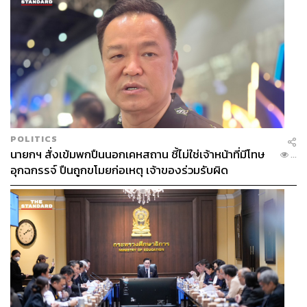
POLITICS
นายกฯ สั่งเข้มพกปืนนอกเคหสถาน ชี้ไม่ใช่เจ้าหน้าที่มีโทษ
...
อุกฉกรรจ์ ปืนถูกขโมยก่อเหตุ เจ้าของร่วมรับผิด