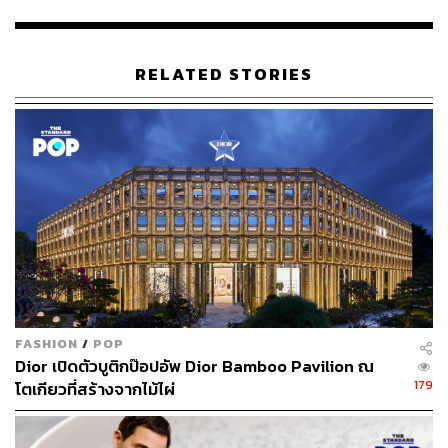
RELATED STORIES
เชฟชาวเนเปิลส์คนนี้ปรุงเมนูอิตาเลียนแบบที่ทั้งต้นตำรับและ
โฮมเมดได้อย่างน่าสนใจ อีกทั้งยังไม่หนักท้องจนเกินไป ทั้ง
Uovo Croccante, Pecorino al Tartufo ชื่ออ่านยาก แต่ว่า
ง่ายๆ คือไข่ออร์แกนิกกรอบนอกเยิ้มใน เสิร์ฟมาพร้อมโฟม
ชีสเพโคริโน ทรัฟเฟิลเพสโต และผักโขม ซึ่งการกินอย่างถูก
FASHION
/
POP
วิธีจะต้องเจาะให้ไข่แตกและกินทุกส่วนผสมพร้อมกัน
Dior เปิดตัวบูติกป๊อปอัพ Dior Bamboo Pavilion ณ
179
โตเกียวที่สร้างจากไม้ไผ่