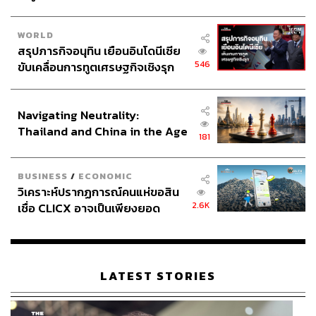
WORLD
สรุปภารกิจอนุทิน เยือนอินโดนีเซีย
546
ขับเคลื่อนการทูตเศรษฐกิจเชิงรุก
ประกาศหุ้นส่วนยุทธศาสตร์ไทย –
252
อินโดนีเซีย
Navigating Neutrality:
Thailand and China in the Age
181
ABOUT THE AUTHOR
of a New Global Order
สรรเสริญ เกรียงปริญญากิจ
BUSINESS
/
ECONOMIC
นักเขียนที่สนใจเรื่องอาหารการกินพอๆ กับ
วิเคราะห์ปรากฏการณ์คนแห่ขอสิน
การเมือง ชอบเดินถ่ายรูปตามถนน รักกา
รดื่มเนโกรนี สะสมปากกา และเป็นทาสแมว
2.6K
เชื่อ CLICX อาจเป็นเพียงยอด
ภูเขาน้ำแข็ง ของปัญหาหนี้ครัว
ABOUT THE PHOTOGRAPHER
เรือนไทยที่ถูกซุกไว้
ภิญโญ เกียรติโอภาส
LATEST STORIES
นักเขียนหนุ่มที่คลุกคลีอยู่ในวงการอาหารและ
เขียนเกี่ยวกับอาหารมากว่าทศวรรษ หลงใหล
ในอาหารและเครื่องดื่มแนวสร้างสรรค์ โดย
เฉพาะคราฟต์เบียร์