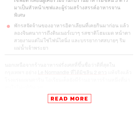
มาเป็นหัวหน้าเชฟและผู้ร่วมสร้างสรรค์อาหารจาน
พิเศษ
พักรสจัดจ้านของอาหารอิตาเลียนที่เคยกินมาก่อน แล้ว
ลองจินตนาการถึงดินเนอร์เบาๆ รสชาติโฮมเมด หน้าตา
สวยงามแต่ไม่ใช่ไฟน์ไดนิ่ง และบรรยากาศสบายๆ ริม
แม่น้ำเจ้าพระยา
นอกเหนือจากร้านอาหารฝรั่งเศสที่ขึ้นชื่อว่าดีที่สุดใน
กรุงเทพฯ อย่าง
Le Normandie ที่ได้มิชลิน 2 ดาว
แท้จริงแล้ว
โรงแรมแมนดาริน โอเรียนเต็ลยังมีร้านอาหารร้านหนึ่งที่น่า
สนใจไม่แพ้กันเลย
READ MORE