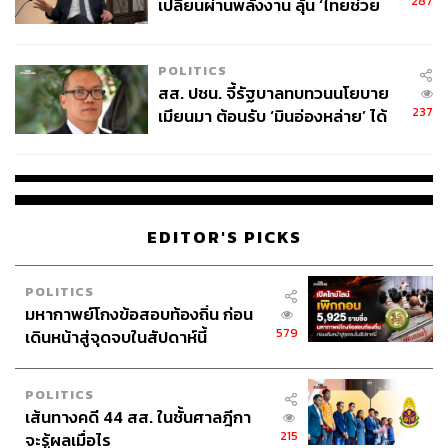
287
เปลี่ยนผ่านพลังงาน ลุ้น ‘ไทยช่วย
ประเภท Digestif มักดื่มหลังอาหารเช่นกัน และ
ไทยพลัส’ เฟส 2 รอประเมินความ
ต้องเสิร์ฟแบบเย็นเท่านั้น
เหมาะสม
ถ้าไม่ได้ขับรถ เราแนะนำให้นั่งเรือรับส่งของ
POLITICS
โรงแรมจากท่าน้ำสาทรมายังท่าน้ำโอเรียนเต็ล
สส. ปชน. จี้รัฐบาลทบทวนนโยบาย
จากท่าเรือเพียงไม่กี่ก้าวก็ถึง Ciao Terrazza
237
เมียนมา ต้อนรับ ‘มินอ่องหล่าย’ ได้
เสร็จจากดินเนอร์ที่นี่ ถ้ายังไม่มีแพลนไปไหนต่อ
แค่สัญญาว่างเปล่า
ลองเปลี่ยนบรรยากาศไปนั่งชิลใน The Bamboo
Bar ที่มีทั้งวงดนตรีแจ๊ซเล่นให้ฟังกันสดๆ ตั้งแต่
สามทุ่ม ส่วนเครื่องดื่มก็การันตีรางวัลระดับ
อันดับ 9 ของ Asia’s 50 Best Bars 2018
EDITOR'S PICKS
ร้าน Ciao Terrazza ตั้งอยู่ที่โรงแรมแมนดาริน
โอเรียนเต็ล กรุงเทพฯ โดยเปิดให้บริการทุกวัน
POLITICS
เวลา 17.00-24.00 น.
มหากาพย์โกงข้อสอบท้องถิ่น ก่อน
579
เดินหน้าสู่จุดจบในสัปดาห์นี้
TAGS:
Le Normandie
Ciao Terrazza
POLITICS
Marcello Scognamiglio
เส้นทางคดี 44 สส. ในชั้นศาลฎีกา
215
จะรู้ผลเมื่อไร