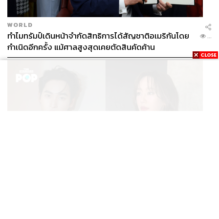
WORLD
ทำไมทรัมป์เดินหน้าจำกัดสิทธิการได้สัญชาติอเมริกันโดย
...
กำเนิดอีกครั้ง แม้ศาลสูงสุดเคยตัดสินคัดค้าน
ENTERTAINMENT
เก้า นพเก้า และ พาย รินรดา เตรียมร่วมงานกันใน ‘รสกาล
...
Enchanted Taste In Time’