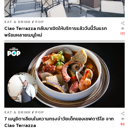
EAT & DRINK
/
POP
ใครที่ชอบเห็ดทรัฟเฟิล เราขอแนะนำ Ravioli Ripieni di
Ciao Terrazza กลับมาเปิดให้บริการแล้ววันนี้วันแรก
Burrata e tartufo พาสต้าหน้าเหมือนเกี๊ยวที่ด้านในเป็นไส้บูรา
171
พร้อมหลายเมนูใหม่
ตาชีสกับเห็ดทรัฟเฟิลหอมๆ เย้ายวนใจ หรือหากชอบหมูสาม
ชั้น ลองสั่ง Pancia di Maiale Brasata al Vino Rosso e Bieta
Croccante ที่ให้ลืมแคลอรีกันไปก่อนแล้วมากินหมูสามชั้น
นุ่มๆ ที่ผ่านการตุ๋นมาเนิ่นนานในซอสไวน์แดง ตัดรสชาติด้วย
แอปเปิ้ลพิวเรกับผักบอกฉ่อย
EAT & DRINK
/
POP
7 เมนูอิตาเลียนในความทรงจำวัยเด็กของเชฟดาริโอ จาก
92
Ciao Terrazza