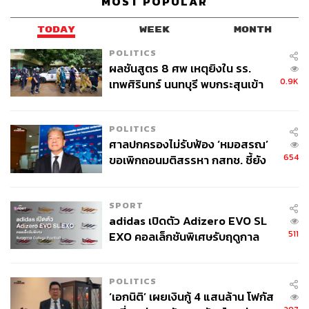
MOST POPULAR
เปรี้ยวนำตามด้วยความหวานละมุนแบบสดชื่น แถมถ้าไม่
บอกก็คงไม่รู้ว่าซอร์เบตแก้วนี้มีเหล้าถึงสามตัวด้วยกันเชียว
TODAY
WEEK
MONTH
POLITICS
ผลชันสูตร 8 ศพ เหตุยิงใน รร.
ใครอยากเปลี่ยนบรรยากาศพาคนสนิทหรือครอบครัวไปกิน
0.9K
เทพศิรินทร์ นนทบุรี พบกระสุนเข้า
ข้าวในคืนวันพิเศษ แนะให้ไปลองชิมกันได้
จุดสำคัญ ‘ศีรษะ-หน้าอก’ ครูถูกยิง
4 นัด จากระยะไกล
POLITICS
ศาลปกครองไม่รับฟ้อง ‘หมอสรณ’
Photo: Courtesy of Mandarin Oriental, ภิญโญ เกียรติ
654
ขอเพิกถอนมติสรรหา กสทช. ชี้ยัง
โอภาส
ไม่ใช่ผู้เดือดร้อนเสียหาย
FYI
SPORT
โพรเซ็กโก คือ สปาร์กลิงไวน์ที่ผลิตขึ้นในอิตาลี
adidas เปิดตัว Adizero EVO SL
511
EXO คอลเล็กชันพิเศษรับฤดูกาล
ส่วน กรัปปา คือเหล้าสีใสที่ทำจากผลองุ่นที่เหลือ
College Football
จากกระบวนการทำไวน์ จัดเป็นเหล้าประเภท
เดียวกับบรั่นดี และมักจะเสิร์ฟหลังอาหาร ส่วน ลิ
POLITICS
มอนเชลโล คือเหล้าหวานกลิ่นเลมอนที่ได้จาก
‘เอกนิติ’ เผยเงินกู้ 4 แสนล้าน โฟกัส
เมืองทางตอนใต้ของอิตาลี เป็นแอลกอฮอล์