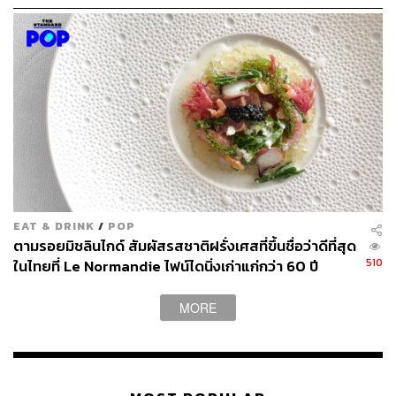
EAT & DRINK
/
POP
ตามรอยมิชลินไกด์ สัมผัสรสชาติฝรั่งเศสที่ขึ้นชื่อว่าดีที่สุด
510
ในไทยที่ Le Normandie ไฟน์ไดนิ่งเก่าแก่กว่า 60 ปี
MORE
อย่าลืมล้างปากด้วยของหวาน Sgroppino
เลมอนซอร์เบตกับ
เจลาโตครีมนมที่นำไปตีให้เข้ากับโพรเซ็กโก (Prosecco)
กรัปปา (Grappa) และลิมอนเชลโล (Limoncello) รสชาติ