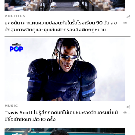
POLITICS
ยศชนัน เคาะแผนความปลอดภัยในรั้วโรงเรียน 90 วัน ส่ง
...
นักสุขภาพจิตดูแล-คุมเข้มคัดกรองสิ่งผิดกฎหมาย
MUSIC
Travis Scott ไม่รู้สึกกดดันที่ไม่เคยชนะรางวัลแกรมมี่ แม้
...
มีชื่อเข้าชิงมาแล้ว 10 ครั้ง