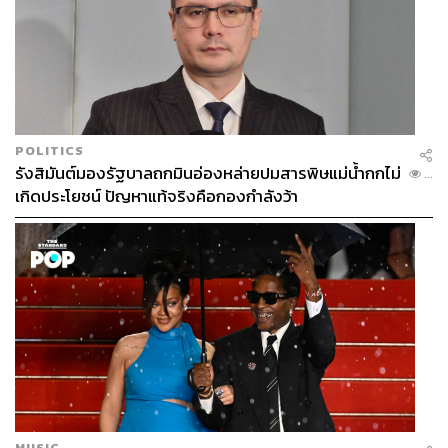
POLITICS
รังสิมันต์มองรัฐบาลถกมินอ่องหล่ายปมสารพิษแม่น้ำกกไม่
...
เกิดประโยชน์ ปัญหาแท้จริงคือกองกำลังว้า
MUSIC