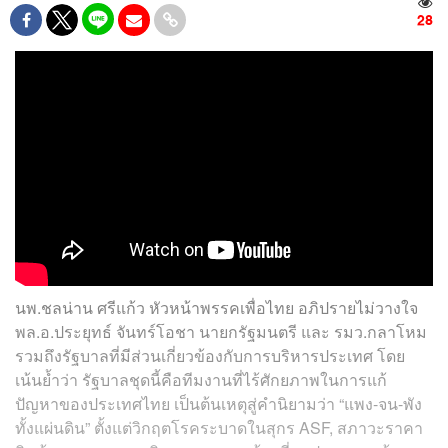
28
นพ.ชลน่าน ศรีแก้ว หัวหน้าพรรคเพื่อไทย อภิปรายไม่วางใจ
พล.อ.ประยุทธ์ จันทร์โอชา นายกรัฐมนตรี และ รมว.กลาโหม
รวมถึงรัฐบาลที่มีส่วนเกี่ยวข้องกับการบริหารประเทศ โดย
เน้นย้ำว่า รัฐบาลชุดนี้คือทีมงานที่ไร้ศักยภาพในการแก้
ปัญหาของประเทศไทย เป็นต้นเหตุสู่คำนิยามว่า “แพง-จน-พัง
ทั้งแผ่นดิน” ตั้งแต่วิกฤตโรคระบาดในสุกร ASF, สภาวะราคา