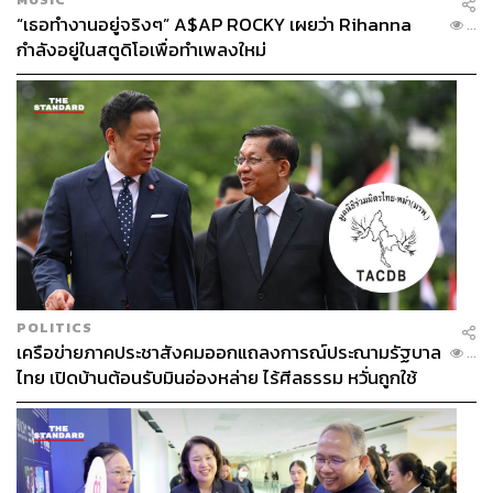
“เธอทำงานอยู่จริงๆ” A$AP ROCKY เผยว่า Rihanna
...
กำลังอยู่ในสตูดิโอเพื่อทำเพลงใหม่
POLITICS
เครือข่ายภาคประชาสังคมออกแถลงการณ์ประณามรัฐบาล
...
ไทย เปิดบ้านต้อนรับมินอ่องหล่าย ไร้ศีลธรรม หวั่นถูกใช้
เป็นเครื่องมือกดขี่ชาวเมียนมา