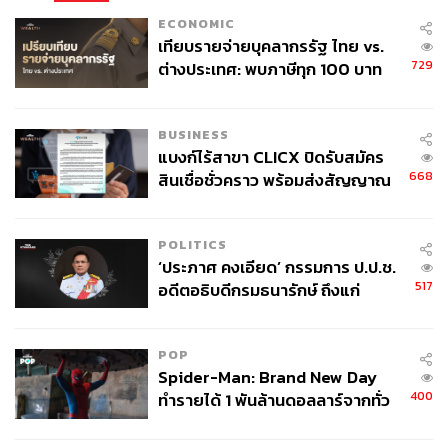
ECONOMIC
เทียบรายจ่ายบุคลากรรัฐ ไทย vs.
729
ต่างประเทศ: พบภาษีทุก 100 บาท
ของคนไทยใช้ไปกับข้าราชการเฉียด
40 บาท
BUSINESS
แบงก์ไร้สาขา CLICX ปิดรับสมัคร
668
สินเชื่อชั่วคราว พร้อมส่งสัญญาณ
เตือนกลุ่มกู้เงินผิดวัตถุประสงค์-ให้
ข้อมูลเท็จ เตรียมดำเนินคดีเด็ดขาด
POLITICS
‘ประภาศ คงเอียด’ กรรมการ ป.ป.ช.
517
อดีตอธิบดีกรมธนารักษ์ ถึงแก่
อนิจกรรม
POP
Spider-Man: Brand New Day
400
ทำรายได้ 1 พันล้านดอลลาร์จากทั่ว
โลกภายใน 6 วัน