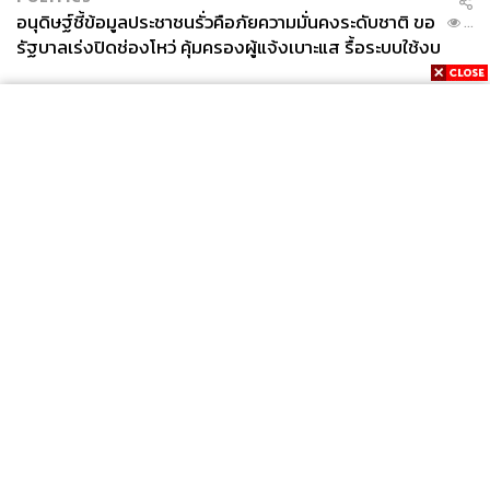
อนุดิษฐ์ชี้ข้อมูลประชาชนรั่วคือภัยความมั่นคงระดับชาติ ขอ
...
รัฐบาลเร่งปิดช่องโหว่ คุ้มครองผู้แจ้งเบาะแส รื้อระบบใช้งบ
ไซเบอร์
News
Wealth
Pop
Podcast
Video
Now
Opinion
Careers
Events
Privacy
About
Contact
Policy
FOR
ADVERTISING
MEMBERSHIP