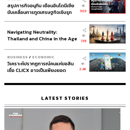
สรุปภารกิจอนุทิน เยือนอินโดนีเซีย
503
ขับเคลื่อนการทูตเศรษฐกิจเชิงรุก
ประกาศหุ้นส่วนยุทธศาสตร์ไทย –
อินโดนีเซีย
Navigating Neutrality:
Thailand and China in the Age
139
of a New Global Order
BUSINESS
/
ECONOMIC
วิเคราะห์ปรากฏการณ์คนแห่ขอสิน
2.4K
เชื่อ CLICX อาจเป็นเพียงยอด
ภูเขาน้ำแข็ง ของปัญหาหนี้ครัว
เรือนไทยที่ถูกซุกไว้
LATEST STORIES