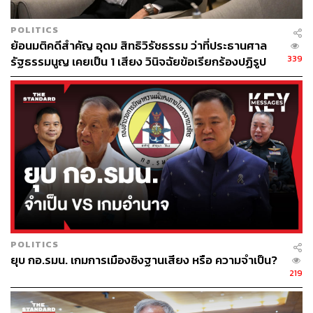
POLITICS
ย้อนมติคดีสำคัญ อุดม สิทธิวิรัชธรรม ว่าที่ประธานศาล
339
รัฐธรรมนูญ เคยเป็น 1 เสียง วินิจฉัยข้อเรียกร้องปฏิรูป
สถาบันฯ ไม่เข้าข่ายล้มล้าง
POLITICS
ยุบ กอ.รมน. เกมการเมืองชิงฐานเสียง หรือ ความจำเป็น?
219