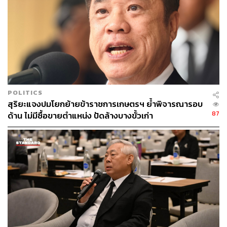
POLITICS
สุริยะแจงปมโยกย้ายข้าราชการเกษตรฯ ย้ำพิจารณารอบ
87
ด้าน ไม่มีซื้อขายตำแหน่ง ปัดล้างบางขั้วเก่า