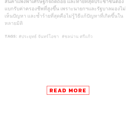
สินค้าแพงพาเศรษฐกิจถดถอย และท้ายที่สุดประชาชนต้อง
แบกรับค่าครองชีพที่สูงขึ้น เพราะนายกฯและรัฐบาลมองไม่
เห็นปัญหา และซ้ำร้ายที่สุดคือไม่รู้วิธีแก้ปัญหาที่เกิดขึ้นใน
หลายมิติ
TAGS:
ประยุทธ์ จันทร์โอชา
ชลน่าน ศรีแก้ว
READ MORE
28
ABOUT THE AUTHOR
THE STANDARD TEAM
กองบรรณาธิการ THE STANDARD