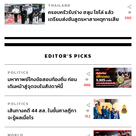
THAILAND
ครอบครัวรับร่าง ฮลุน โซโล่ แล้ว
390
เตรียมส่งชันสูตรหาสาเหตุการเสีย
ชีวิต
EDITOR'S PICKS
POLITICS
มหากาพย์โกงข้อสอบท้องถิ่น ก่อน
498
เดินหน้าสู่จุดจบในสัปดาห์นี้
POLITICS
เส้นทางคดี 44 สส. ในชั้นศาลฎีกา
152
จะรู้ผลเมื่อไร
WORLD