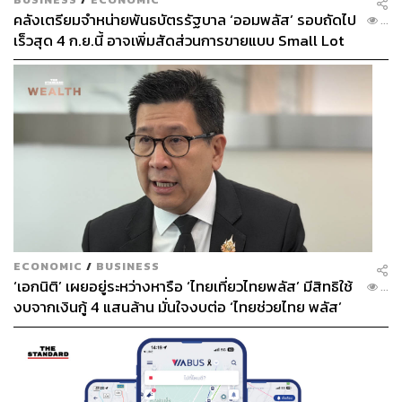
คลังเตรียมจำหน่ายพันธบัตรรัฐบาล ‘ออมพลัส’ รอบถัดไป
...
เร็วสุด 4 ก.ย.นี้ อาจเพิ่มสัดส่วนการขายแบบ Small Lot
First มากขึ้น
ECONOMIC
/
BUSINESS
‘เอกนิติ’ เผยอยู่ระหว่างหารือ ‘ไทยเที่ยวไทยพลัส’ มีสิทธิใช้
...
งบจากเงินกู้ 4 แสนล้าน มั่นใจงบต่อ ‘ไทยช่วยไทย พลัส’
เฟส 2 มีเพียงพอ