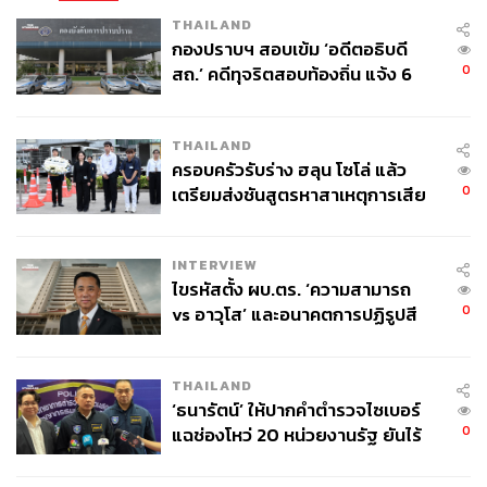
THAILAND
กองปราบฯ สอบเข้ม ‘อดีตอธิบดี
0
สถ.’ คดีทุจริตสอบท้องถิ่น แจ้ง 6
ข้อหาหนัก จ่อชง ป.ป.ช. 12 ส.ค. นี้
THAILAND
ครอบครัวรับร่าง ฮลุน โซโล่ แล้ว
719
0
เตรียมส่งชันสูตรหาสาเหตุการเสีย
ชีวิต
ABOUT THE AUTHOR
INTERVIEW
THE STANDARD TEAM
ไขรหัสตั้ง ผบ.ตร. ‘ความสามารถ
กองบรรณาธิการ THE STANDARD
0
vs อาวุโส’ และอนาคตการปฏิรูปสี
กากี กับ พล.ต.อ. เอก อังสนานนท์
THAILAND
‘ธนารัตน์’ ให้ปากคำตำรวจไซเบอร์
0
แฉช่องโหว่ 20 หน่วยงานรัฐ ยันไร้
นัยทางการเมือง