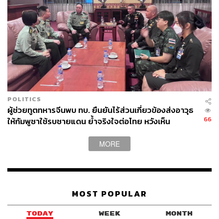
บันทึกภาพที่มีความละเอียดราว 0.7 เมตร ซึ่งแสดงพื้นที่ลง
จอดที่ถูกคัดเลือกไว้มีภูมิประเทศซับซ้อน ทั้งหินและปล่อง
ภูเขาไฟมากกว่าที่คาดการณ์ไว้
ภาพ: Raymond Cassel / Shutterstock
พิสูจน์อักษร: ลักษณ์นารา พักตร์เพียงจันทร์
อ้างอิง:
http://www.xinhuanet.com/english/2021-05/15/c_139
POLITICS
946918.htm
ผู้ช่วยทูตทหารจีนพบ ทบ. ยืนยันไร้ส่วนเกี่ยวข้องส่งอาวุธ
https://www.theguardian.com/science/2021/may/15/c
66
ให้กัมพูชาใช้รบชายแดน ย้ำจริงใจต่อไทย หวังเห็น
hina-lands-unmanned-spacecraft-on-mars?
ทางออกสันติวิธี
https://www.theguardian.com/science/2021/jan/10/th
MORE
e-five-space-missions-for-202
1
https://www.space.com/china-mars-rover-landing-suc
cess-tianwen-1-zhurong
MOST POPULAR
TAGS:
ยานอวกาศ
ดาวอังคาร
องค์การบริหารอวกาศแห่งชาติจีน (CNSA)
China
TODAY
WEEK
MONTH