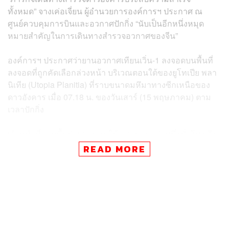
ทั้งหมด” จางเค่อเจี่ยน ผู้อำนวยการองค์การฯ ประกาศ ณ
ศูนย์ควบคุมการบินและอวกาศปักกิ่ง “นับเป็นอีกหนึ่งหมุด
หมายสำคัญในการเดินทางสำรวจอวกาศของจีน”
องค์การฯ ประกาศว่ายานอวกาศเทียนเวิ่น-1 ลงจอดบนพื้นที่
ลงจอดที่ถูกคัดเลือกล่วงหน้า บริเวณตอนใต้ของยูโทเปีย พลา
นิเทีย (Utopia Planitia) ที่ราบขนาดมหึมาทางซีกเหนือของ
ดาวอังคาร เมื่อ 07.18 น. ของวันเสาร์ (15 พฤษภาคม) ตาม
เวลาปักกิ่ง
เจ้าหน้าที่ภาคพื้นฝ่ายควบคุมใช้เวลานานกว่าหนึ่งชั่วโมง ถึง
จะยืนยันความสำเร็จของการลงจอด โดยต้องรอยานสำรวจ
READ MORE
พื้นผิวกางแผงโซลาร์และเสาอากาศอัตโนมัติเพื่อส่งสัญญาณ
หลังลงจอด ซึ่งมีความเหลื่อมของเวลามากกว่า 17 นาที
เพราะระยะห่าง 320 ล้านกิโลเมตรระหว่างโลก-ดาวอังคาร
“เทียนเวิ่น-1” (Tianwen-1) ซึ่งประกอบด้วยยานโคจร ยานลง
จอด และยานสำรวจพื้นผิว ถูกส่งออกจากศูนย์ปล่อยยาน