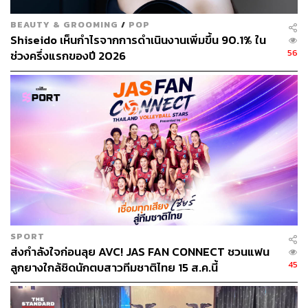
การทำงานของยานก่อนจะเคลื่อนลงจากยานลงจอดสู่พื้นผิว
ดาวอังคาร
BEAUTY & GROOMING
/
POP
Shiseido เห็นกำไรจากการดำเนินงานเพิ่มขึ้น 90.1% ใน
ยานสำรวจพื้นผิวจู้หรง ขนาด 6 ล้อ น้ำหนัก 240 กิโลกรัม ขับ
56
ช่วงครึ่งแรกของปี 2026
เคลื่อนด้วยพลังงานแสงอาทิตย์ มีรูปลักษณ์คล้ายผีเสื้อ
สีน้ำเงิน และอายุการใช้งานอย่างน้อย 90 วันดาวอังคาร (ราว
3 เดือนบนโลก)
ทั้งนี้ จีนได้ก่อสร้างกล้องโทรทรรศน์วิทยุขนาดใหญ่ที่สุดใน
เอเชียด้วยเสาอากาศเส้นผ่านศูนย์กลาง 70 เมตร ณ เขตอู่ชิง
เทศบาลนครเทียนจินทางตอนเหนือของประเทศ เพื่อรับข้อมูล
จากภารกิจเดินทางสำรวจดาวอังคาร ด้าน จ้าวซู วิศวกร
อาวุโสของหอสังเกตการณ์ทางดาราศาสตร์แห่งชาติ สังกัด
สถาบันบัณฑิตวิทยาศาสตร์จีน (CAS) กล่าว “ภาพที่ยานโคจร
ส่งกลับมาก่อนหน้านี้ แสดงปล่องภูเขาไฟขนาดใหญ่ เส้นผ่าน
SPORT
ส่งกำลังใจก่อนลุย AVC! JAS FAN CONNECT ชวนแฟน
ศูนย์กลางราว 620 เมตร ใกล้กับพื้นที่ลงจอดของยานอวกาศ”
45
ลูกยางใกล้ชิดนักตบสาวทีมชาติไทย 15 ส.ค.นี้
ขณะที่ หวังชวง หนึ่งในนักออกแบบยานอวกาศจากสถาบัน
เทคโนโลยีอวกาศแห่งชาติจีน เผยว่ากล้องบนยานโคจรได้