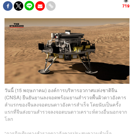
719
วันนี้ (15 พฤษภาคม) องค์การบริหารอวกาศแห่งชาติจีน
(CNSA) ยืนยันยานลงจอดพร้อมยานสำรวจพื้นผิวดาวอังคาร
ลำแรกของจีนลงจอดบนดาวอังคารสำเร็จ โดยนับเป็นครั้ง
แรกที่จีนส่งยานสำรวจลงจอดบนดาวเคราะห์ดวงอื่นนอกจาก
โลก
“ภารกิจเดินทางสำรวจดาวอังคารประสบความสำเร็จ