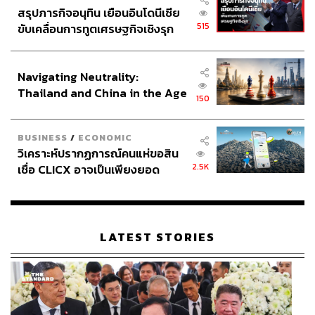
สรุปภารกิจอนุทิน เยือนอินโดนีเซีย
515
ขับเคลื่อนการทูตเศรษฐกิจเชิงรุก
ประกาศหุ้นส่วนยุทธศาสตร์ไทย –
อินโดนีเซีย
Navigating Neutrality:
Thailand and China in the Age
150
of a New Global Order
BUSINESS
/
ECONOMIC
วิเคราะห์ปรากฏการณ์คนแห่ขอสิน
2.5K
เชื่อ CLICX อาจเป็นเพียงยอด
ภูเขาน้ำแข็ง ของปัญหาหนี้ครัว
เรือนไทยที่ถูกซุกไว้
LATEST STORIES