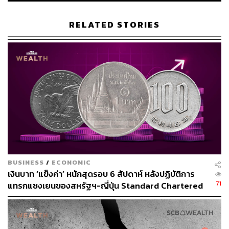
ชั่วโมง แคปซูลดังกล่าวพุ่งทะยานเข้าสู่ชั้นบรรยากาศดาว
อังคาร ณ ระดับความสูง 125 กิโลเมตร ซึ่งถือเป็นการเริ่มต้น
RELATED STORIES
ขั้นตอนที่มีความเสี่ยงมากที่สุดของภารกิจสำรวจดาวอังคาร
ครั้งแรกนี้
แคปซูลที่ถูกออกแบบพิเศษตามหลักอากาศพลศาสตร์ ชะลอ
ตัวตามแรงเสียดทานของชั้นบรรยากาศดาวอังคาร เมื่อ
ความเร็วลดจาก 4.8 กิโลเมตรต่อวินาทีเหลือราว 460 เมตร
ต่อวินาที ร่มยักษ์ใหญ่ราว 200 ตารางเมตร ได้กางออกเพื่อ
ลดความเร็วจนต่ำกว่า 100 เมตรต่อวินาที
จากนั้นร่มชะลอความเร็วและเกราะนอกของแคปซูลถูกสลัด
ทิ้ง จรวดถอยหลังของยานลงจอดเริ่มทำงานเพื่อชะลอ
BUSINESS
/
ECONOMIC
ความเร็วของแคปซูลจนเกือบเป็นศูนย์ โดยแคปซูลบินเหนือ
เงินบาท ‘แข็งค่า’ หนักสุดรอบ 6 สัปดาห์ หลังปฏิบัติการ
พื้นผิวดาวอังคารราว 100 เมตร เพื่อตรวจสอบสิ่งกีดขวางและ
71
แทรกแซงเยนของสหรัฐฯ-ญี่ปุ่น Standard Chartered
วัดความลาดชันของพื้นผิว สุดท้ายแคปซูลยานลงจอดและ
เปิดเป้าสิ้นปีนี้จ่อแข็งต่อแตะ 32.50 บาทต่อดอลลาร์
ยานสำรวจพื้นผิวเลือกพื้นที่ค่อนข้างราบเรียบและลดตัวอย่าง
เชื่องช้าพร้อมกางขารับน้ำหนัก 4 ข้าง ลงจอดบนพื้นผิวดาว
อังคารอย่างปลอดภัย