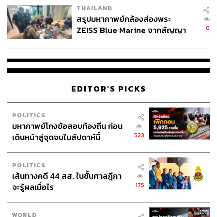
THAILAND
สรุปมหากาพย์กล้องส่องพระ
0
ZEISS Blue Marine จากสัญญา
ผลิต 8.3 ล้าน สู่ข้อพิพาท ‘มา
เวลล์ฯ’ ฟ้อง ‘โทน บางแค’ ผิดนัด
จ่ายหนี้-แอบระบุแบรนด์
EDITOR'S PICKS
POLITICS
มหากาพย์โกงข้อสอบท้องถิ่น ก่อน
523
เดินหน้าสู่จุดจบในสัปดาห์นี้
POLITICS
เส้นทางคดี 44 สส. ในชั้นศาลฎีกา
175
จะรู้ผลเมื่อไร
WORLD