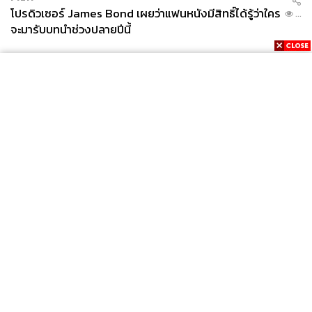
โปรดิวเซอร์ James Bond เผยว่าแฟนหนังมีสิทธิ์ได้รู้ว่าใคร
...
จะมารับบทนำช่วงปลายปีนี้
News
Wealth
Pop
Podcast
Video
Now
Opinion
Careers
Events
Privacy
About
Contact
Policy
FOR
ADVERTISING
MEMBERSHIP