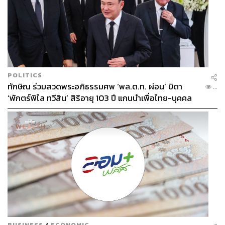
POLITICS
ทักษิณ ร่วมสวดพระอภิธรรมศพ ‘พล.ต.ท. ผ่อน’ บิดา
...
‘พักตร์พิไล ทวีสิน’ สิริอายุ 103 ปี แกนนำเพื่อไทย-บุคคล
หลากวงการร่วมอาลัย
BUSINESS
/
ECONOMIC