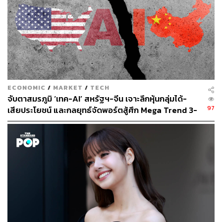
เกิ่งเหยียน เจ้าหน้าที่ศูนย์สำรวจดวงจันทร์และโครงการ
อวกาศ สังกัดองค์การบริหารอวกาศแห่งชาติจีน (CNSA) เผย
ว่าการเดินทางผ่านชั้นบรรยากาศดาวอังคารโดยไม่มีการ
ควบคุมจากภาคพื้น ใช้เวลานานราว 9 นาที และมีความสลับ
ซับซ้อนอย่างมาก
ECONOMIC
/
MARKET
/
TECH
“แต่ละขั้นตอนมีโอกาสเพียงครั้งเดียว ทุกปฏิบัติการมีผลเกี่ยว
จับตาสมรภูมิ ‘เทค-AI’ สหรัฐฯ-จีน เจาะลึกหุ้นกลุ่มได้-
โยงกัน หากเกิดความผิดพลาดใดๆ ขึ้นมา การลงจอดก็ล้ม
97
เสียประโยชน์ และกลยุทธ์จัดพอร์ตสู้ศึก Mega Trend 3-
เหลว”
5 ปีข้างหน้า
ด้านยานโคจรที่มีอายุการใช้งานออกแบบนาน 1 ปีดาว
อังคาร (ราว 687 วันบนโลก) ทะยานกลับสู่วงโคจรพักรอหลัง
แยกตัวจากแคปซูลยานลงจอดและยานสำรวจพื้นผิว เพื่อช่วย
เหลือการสื่อสารระหว่างยานลงจอดและโลก
เกิ่งอธิบายว่ายานสำรวจพื้นผิว ‘จู้หรง’ จะใช้เวลาอีก 7-8 วัน
ตรวจตราสภาพแวดล้อมโดยรอบ และดำเนินการตรวจสอบ