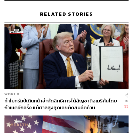
ลดอัตราดอกเบี้ยหลายครั้งในช่วงไม่กี่เดือนที่ผ่านมายังไม่
เพียงพอที่จะกระตุ้นเศรษฐกิจที่ขยายตัวในอัตราที่ช้าที่สุดใน
RELATED STORIES
รอบ 5 ไตรมาสได้
วิกฤตอสังหาริมทรัพย์ที่ยืดเยื้อมานานหลายปี ทำให้ความ
มั่งคั่งของภาคครัวเรือนลดลงไปประมาณ 18 ล้านล้าน
ดอลลาร์ ส่งผลให้ความต้องการในการจับจ่ายใช้สอยลดลง
และผลักดันจีนเข้าสู่ภาวะเงินฝืดที่ยาวนานที่สุดตั้งแต่ปี 1999
“ขณะนี้ความสนใจต่างมุ่งไปที่อัตราการเติบโตในไตรมาสที่
4 ของจีน ว่าจะใกล้เคียงกับเป้าหมายประจำปีหรือไม่” Ken
Wong ผู้เชี่ยวชาญพอร์ตการลงทุนหุ้นเอเชียจาก Eastspring
Investments กล่าว
WORLD
ทำไมทรัมป์เดินหน้าจำกัดสิทธิการได้สัญชาติอเมริกันโดย
“การขยายตัว 4.8% สำหรับปีนี้ดูเหมือนจะเป็นไปได้มากที่สุด
55
กำเนิดอีกครั้ง แม้ศาลสูงสุดเคยตัดสินคัดค้าน
นโยบายการเงินอาจจะช่วยได้บ้าง แต่ท้ายที่สุดแล้วการทำให้
ผู้บริโภคใช้จ่ายและสร้างความเชื่อมั่นจะเป็นกุญแจสำคัญ
สำหรับจีน” Wong กล่าวเสริม