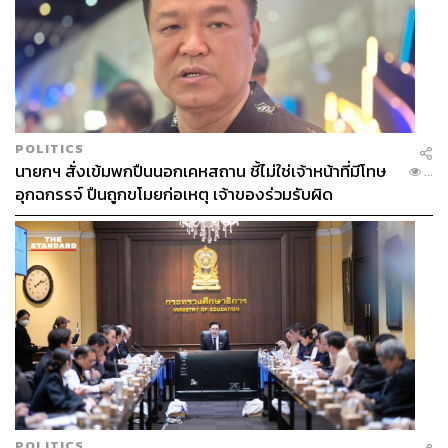
POLITICS
นายกฯ สั่งเข้มพกปืนนอกเคหสถาน ชี้ไม่ใช่เจ้าหน้าที่มีโทษ
...
อุกฉกรรจ์ ปืนถูกขโมยก่อเหตุ เจ้าของร่วมรับผิด
POLITICS