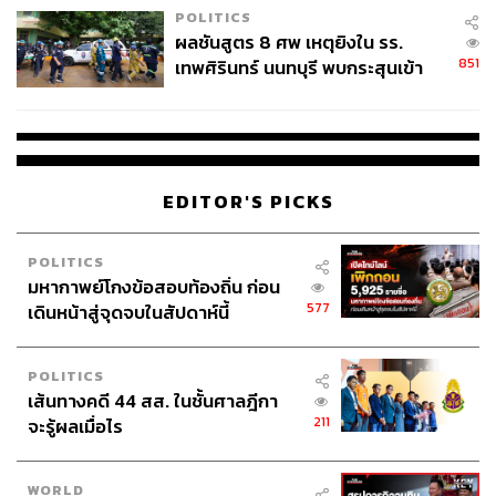
POLITICS
ผลชันสูตร 8 ศพ เหตุยิงใน รร.
851
เทพศิรินทร์ นนทบุรี พบกระสุนเข้า
จุดสำคัญ ‘ศีรษะ-หน้าอก’ ครูถูกยิง
4 นัด จากระยะไกล
EDITOR'S PICKS
POLITICS
มหากาพย์โกงข้อสอบท้องถิ่น ก่อน
577
เดินหน้าสู่จุดจบในสัปดาห์นี้
POLITICS
เส้นทางคดี 44 สส. ในชั้นศาลฎีกา
211
จะรู้ผลเมื่อไร
WORLD