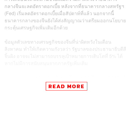
กลางจีนจะลดอัตราดอกเบี้ย หลังจากที่ธนาคารกลางสหรัฐฯ
(Fed) เริ่มลดอัตราดอกเบี้ยเมื่อสัปดาห์ที่แล้ว นอกจากนี้
ธนาคารกลางของจีนยังได้ส่งสัญญาณว่าเตรียมออกนโยบาย
กระตุ้นเศรษฐกิจเพิ่มเติมอีกด้วย
ข้อมูลตัวเลขทางเศรษฐกิจของจีนที่น่าผิดหวังในเดือน
สิงหาคม ทำให้เกิดความกังวลว่า รัฐบาลของประธานาธิบดีสี
จิ้นผิง อาจจะไม่สามารถบรรลุเป้าหมายการเติบโตที่ 5% ได้
หากไม่มีการสนับสนุนจากภาครัฐเพิ่มเติม
ผลตอบแทนของพันธบัตรรัฐบาลจีนอายุ 10 ปี ลดลง 0.01% สู่
ระดับต่ำสุดใหม่ที่ 2.03% เป็นสัญญาณว่านักลงทุนกำลังคาด
READ MORE
การณ์ว่าจะมีการกระตุ้นเศรษฐกิจด้วยนโยบายทางการเงิน
มากขึ้น ขณะเดียวกันในตลาดแลกเปลี่ยนเงินตราต่างประเทศ
ธนาคารกลางจีนได้ปรับอัตราแลกเปลี่ยนอ้างอิงรายวันของ
หยวนขึ้นเป็น 7.0531 หยวนต่อดอลลาร์ ซึ่งทำให้มีโอกาสสูง
ขึ้นที่จะได้เห็นหยวนที่ในระดับ 7 หยวนต่อดอลลาร์