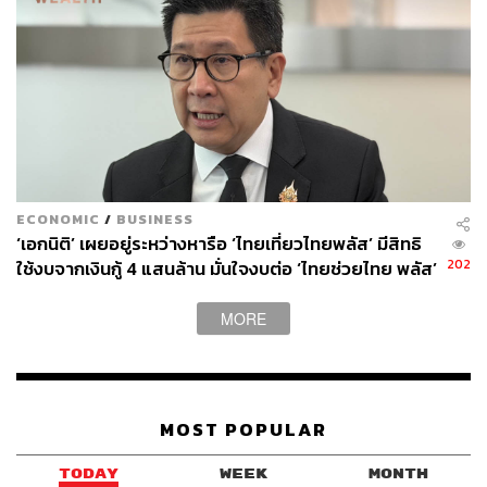
423
ABOUT THE AUTHOR
นรปิติ วัฒนผลิน
Content Creator ประจำ THE STANDARD
WEALTH
ECONOMIC
/
BUSINESS
‘เอกนิติ’ เผยอยู่ระหว่างหารือ ‘ไทยเที่ยวไทยพลัส’ มีสิทธิ
202
ใช้งบจากเงินกู้ 4 แสนล้าน มั่นใจงบต่อ ‘ไทยช่วยไทย พลัส’
เฟส 2 มีเพียงพอ
MORE
MOST POPULAR
TODAY
WEEK
MONTH