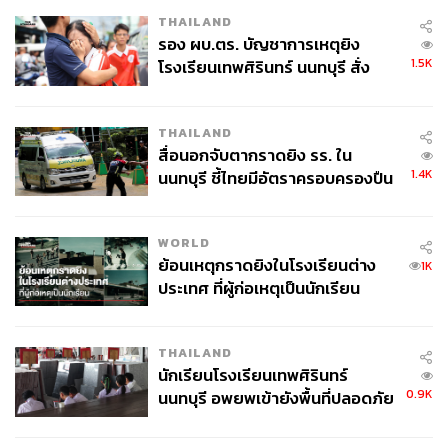
THAILAND
รอง ผบ.ตร. บัญชาการเหตุยิง
1.5K
โรงเรียนเทพศิรินทร์ นนทบุรี สั่ง
ค้นหา 2 รอบยืนยันไร้คนติดค้าง พบ
ศพปู่-ย่าที่บ้านพักผู้ก่อเหตุ
THAILAND
สื่อนอกจับตากราดยิง รร. ใน
1.4K
นนทบุรี ชี้ไทยมีอัตราครอบครองปืน
สูงในระดับต้นของภูมิภาค
WORLD
ย้อนเหตุกราดยิงในโรงเรียนต่าง
1K
ประเทศ ที่ผู้ก่อเหตุเป็นนักเรียน
THAILAND
นักเรียนโรงเรียนเทพศิรินทร์
0.9K
นนทบุรี อพยพเข้ายังพื้นที่ปลอดภัย
ชั่วคราว หลังเหตุใช้อาวุธปืนภายใน
โรงเรียนคลี่คลาย