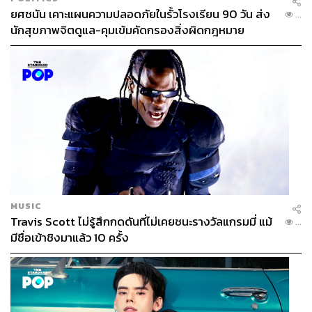
ยศชนัน เคาะแผนความปลอดภัยในรั้วโรงเรียน 90 วัน ส่ง
...
นักสุขภาพจิตดูแล-คุมเข้มคัดกรองสิ่งผิดกฎหมาย
MUSIC
Travis Scott ไม่รู้สึกกดดันที่ไม่เคยชนะรางวัลแกรมมี่ แม้
...
มีชื่อเข้าชิงมาแล้ว 10 ครั้ง