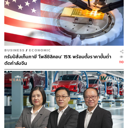
ในการสำรวจล่าสุดของ Bloomberg นักเศรษฐศาสตร์ต่างชี้
ว่าการบังคับใช้มาตรการช่วยเหลือด้านที่อยู่อาศัยที่จีน
ประกาศในเดือนพฤษภาคม เป็นมาตรการที่ได้ผลมากที่สุด
สำหรับการกระตุ้นเศรษฐกิจ แต่จนถึงขณะนี้การตอบรับยัง
ค่อนข้างน้อย โดยมีเพียง 29 เมือง จากทั้งหมด 200 เมือง ที่
ดำเนินการตามแผนนี้เพื่อจัดการกับปัญหาบ้านล้นตลาด
BUSINESS
/
ECONOMIC
“การปรับลดอัตราดอกเบี้ยที่ 0.10% อย่างเดียวไม่เพียงพอที่จะ
ทรัมป์สั่งเก็บภาษี ‘โพลีซิลิคอน’ 15% พร้อมตั้งราคาขั้นต่ำ
หยุดการชะลอตัวของเศรษฐกิจได้” Raymond Yeung หัวหน้า
110
ตัดกำลังจีน
นักเศรษฐศาสตร์ของจีนจาก ANZ กล่าว
“มันจำเป็นต้องมีมาตรการที่มีผลกระทบมากกว่านี้ การปรับ
ลดการตั้งสำรอง (RRR) การปรับลดดอกเบี้ยสินเชื่อระยะ
กลาง (Medium-Term Lending Facility) และการปรับลดอัตรา
ดอกเบี้ยสินเชื่อเพื่อที่อยู่อาศัย มีแนวโน้มที่จะประกาศออกมา”
Yeung กล่าวเสริม
อ้างอิง: