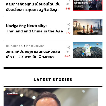
สรุปภารกิจอนุทิน เยือนอินโดนีเซีย
545
ขับเคลื่อนการทูตเศรษฐกิจเชิงรุก
ประกาศหุ้นส่วนยุทธศาสตร์ไทย –
อินโดนีเซีย
Navigating Neutrality:
Thailand and China in the Age
177
of a New Global Order
BUSINESS
/
ECONOMIC
วิเคราะห์ปรากฏการณ์คนแห่ขอสิน
2.6K
เชื่อ CLICX อาจเป็นเพียงยอด
ภูเขาน้ำแข็ง ของปัญหาหนี้ครัว
เรือนไทยที่ถูกซุกไว้
LATEST STORIES