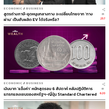
https://www.bloomberg.com/news/articles/2024-09-2
3/china-announces-another-rate-cut-as-growth-slowd
ECONOMIC
/
BUSINESS
own-worsens?srnd=homepage-asia&sref=CVqPBM
สูตรถ่างภาษี-อุดหนุนกลางทาง จะเปลี่ยนไทยจาก ‘ทาง
Vg
257
ผ่าน’ เป็นฮับผลิต EV ได้จริงหรือ?
สามารถติดตาม THE STANDARD WEALTH
ผ่านแอปพลิเคชันต่างๆ ที่คุณสะดวกหรือใช้งานอยู่แล้วได้เลย
TAGS:
Pan Gongsheng
China
เศรษฐกิจจีน
รัฐบาลจีน
ธนาคารกลางจีน
การกระตุ้นเศรษฐกิจ
ECONOMIC
/
BUSINESS
เงินบาท ‘แข็งค่า’ หนักสุดรอบ 6 สัปดาห์ หลังปฏิบัติการ
620
แทรกแซงเยนของสหรัฐฯ-ญี่ปุ่น Standard Chartered
เปิดเป้าสิ้นปีนี้จ่อแข็งต่อแตะ 32.50 บาทต่อดอลลาร์