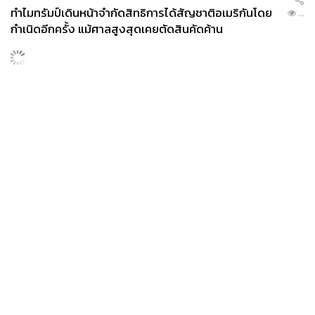
ทำไมทรัมป์เดินหน้าจำกัดสิทธิการได้สัญชาติอเมริกันโดย
...
กำเนิดอีกครั้ง แม้ศาลสูงสุดเคยตัดสินคัดค้าน
News
Wealth
Pop
Podcast
Video
Now
Opinion
Careers
Events
Privacy
About
Contact
Policy
FOR
ADVERTISING
MEMBERSHIP