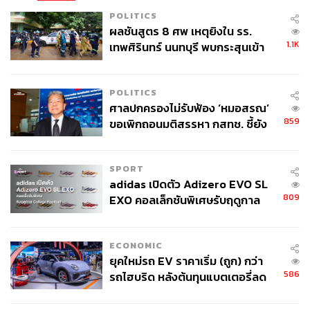
POLITICS
ผลชันสูตร 8 ศพ เหตุยิงใน รร.
1.1K
เทพศิรินทร์ นนทบุรี พบกระสุนเข้า
จุดสำคัญ ‘ศีรษะ-หน้าอก’ ครูถูกยิง
4 นัด จากระยะไกล
POLITICS
ศาลปกครองไม่รับฟ้อง ‘หมอสรณ’
859
ขอเพิกถอนมติสรรหา กสทช. ชี้ยัง
ไม่ใช่ผู้เดือดร้อนเสียหาย
SPORT
adidas เปิดตัว Adizero EVO SL
809
EXO คอลเล็กชันพิเศษรับฤดูกาล
College Football
ECONOMIC
ยุคใหม่รถ EV ราคาเริ่ม (ถูก) กว่า
586
รถไฮบริด หลังต้นทุนแบตเตอรี่ลด
ลง - จีนแห่บุกตลาดเกิดใหม่