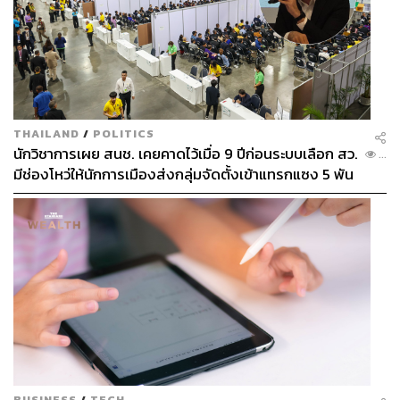
THAILAND
/
POLITICS
นักวิชาการเผย สนช. เคยคาดไว้เมื่อ 9 ปีก่อนระบบเลือก สว.
...
มีช่องโหว่ให้นักการเมืองส่งกลุ่มจัดตั้งเข้าแทรกแซง 5 พัน
ล้านยึดประเทศได้
BUSINESS
/
TECH