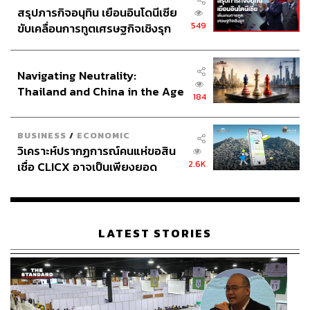
สรุปภารกิจอนุทิน เยือนอินโดนีเซีย
549
ขับเคลื่อนการทูตเศรษฐกิจเชิงรุก
ประกาศหุ้นส่วนยุทธศาสตร์ไทย –
อินโดนีเซีย
Navigating Neutrality:
Thailand and China in the Age
184
of a New Global Order
BUSINESS
/
ECONOMIC
วิเคราะห์ปรากฏการณ์คนแห่ขอสิน
2.6K
เชื่อ CLICX อาจเป็นเพียงยอด
ภูเขาน้ำแข็ง ของปัญหาหนี้ครัว
เรือนไทยที่ถูกซุกไว้
LATEST STORIES