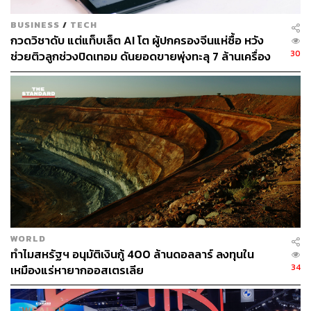
BUSINESS
/
TECH
กวดวิชาดับ แต่แท็บเล็ต AI โต ผู้ปกครองจีนแห่ซื้อ หวัง
30
ช่วยติวลูกช่วงปิดเทอม ดันยอดขายพุ่งทะลุ 7 ล้านเครื่อง
WORLD
ทำไมสหรัฐฯ อนุมัติเงินกู้ 400 ล้านดอลลาร์ ลงทุนใน
34
เหมืองแร่หายากออสเตรเลีย