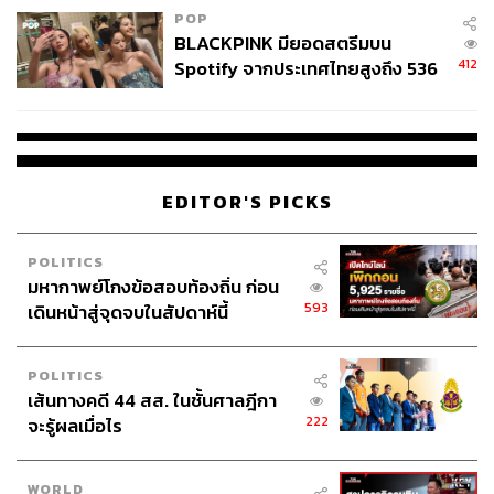
POP
BLACKPINK มียอดสตรีมบน
412
Spotify จากประเทศไทยสูงถึง 536
ล้านครั้ง ตลอด 10 ปีที่ผ่านมา
EDITOR'S PICKS
POLITICS
มหากาพย์โกงข้อสอบท้องถิ่น ก่อน
593
เดินหน้าสู่จุดจบในสัปดาห์นี้
POLITICS
เส้นทางคดี 44 สส. ในชั้นศาลฎีกา
222
จะรู้ผลเมื่อไร
WORLD