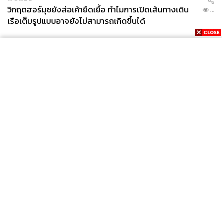
วิกฤตฮอร์มุซยังส่อเค้ายืดเยื้อ ทำไมการเปิดเส้นทางเดิน
...
เรือเต็มรูปแบบอาจยังไม่สามารถเกิดขึ้นได้
News
Wealth
Pop
Podcast
Video
Now
Opinion
Careers
Events
Privacy
About
Contact
Policy
FOR
ADVERTISING
MEMBERSHIP