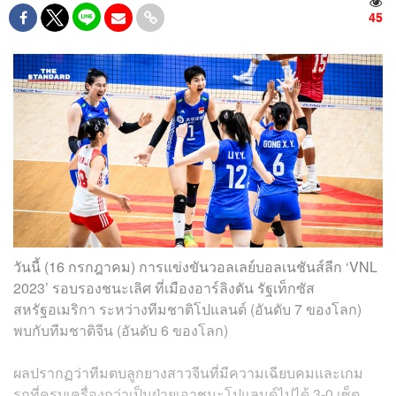
45
วันนี้ (16 กรกฎาคม) การแข่งขันวอลเลย์บอลเนชันส์ลีก ‘VNL
2023’ รอบรองชนะเลิศ ที่เมืองอาร์ลิงตัน รัฐเท็กซัส
สหรัฐอเมริกา ระหว่างทีมชาติโปแลนด์ (อันดับ 7 ของโลก)
พบกับทีมชาติจีน (อันดับ 6 ของโลก)
ผลปรากฏว่าทีมตบลูกยางสาวจีนที่มีความเฉียบคมและเกม
รุกที่ครบเครื่องกว่าเป็นฝ่ายเอาชนะโปแลนด์ไปได้ 3-0 เซ็ต