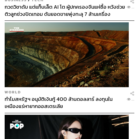
กวดวิชาดับ แต่แท็บเล็ต AI โต ผู้ปกครองจีนแห่ซื้อ หวังช่วย
...
ติวลูกช่วงปิดเทอม ดันยอดขายพุ่งทะลุ 7 ล้านเครื่อง
WORLD
ทำไมสหรัฐฯ อนุมัติเงินกู้ 400 ล้านดอลลาร์ ลงทุนใน
...
เหมืองแร่หายากออสเตรเลีย