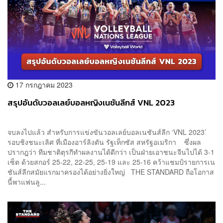
17 กรกฎาคม 2023
สรุปอันดับวอลเลย์บอลหญิงเนชันลีกส์ VNL 2023
จบลงไปแล้ว สำหรับการแข่งขันวอลเลย์บอลเนชันส์ลีก ‘VNL 2023’
รอบชิงชนะเลิศ ที่เมืองอาร์ลิงตัน รัฐเท็กซัส สหรัฐอเมริกา ซึ่งผล
ปรากฎว่า ทีมชาติตุรกีทำผลงานได้ดีกว่า เป็นฝ่ายเอาชนะจีนไปได้ 3-1
เซ็ต ด้วยสกอร์ 25-22, 22-25, 25-19 และ 25-16 คว้าแชมป์รายการเน
ชันส์ลีกสมัยแรกมาครองได้อย่างยิ่งใหญ่ THE STANDARD ถือโอกาส
นี้พาแฟนลู...