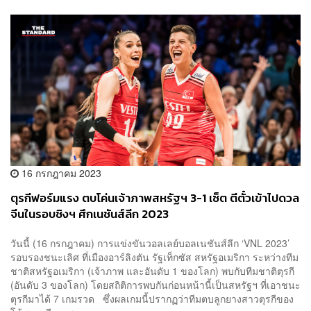
16 กรกฎาคม 2023
ตุรกีฟอร์มแรง ตบโค่นเจ้าภาพสหรัฐฯ 3-1 เซ็ต ตีตั๋วเข้าไปดวล
จีนในรอบชิงฯ ศึกเนชันส์ลีก 2023
วันนี้ (16 กรกฎาคม) การแข่งขันวอลเลย์บอลเนชันส์ลีก ‘VNL 2023’
รอบรองชนะเลิศ ที่เมืองอาร์ลิงตัน รัฐเท็กซัส สหรัฐอเมริกา ระหว่างทีม
ชาติสหรัฐอเมริกา (เจ้าภาพ และอันดับ 1 ของโลก) พบกับทีมชาติตุรกี
(อันดับ 3 ของโลก) โดยสถิติการพบกันก่อนหน้านี้เป็นสหรัฐฯ ที่เอาชนะ
ตุรกีมาได้ 7 เกมรวด ซึ่งผลเกมนี้ปรากฏว่าทีมตบลูกยางสาวตุรกีของ