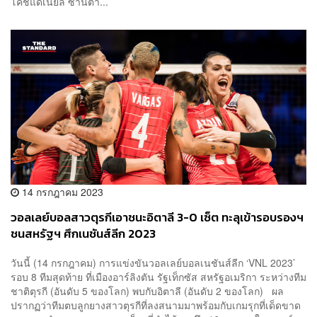
โค้ชแดเนียล ซานตา...
14 กรกฎาคม 2023
วอลเลย์บอลสาวตุรกีเอาชนะอิตาลี 3-0 เซ็ต ทะลุเข้ารอบรองฯ
ชนสหรัฐฯ ศึกเนชันส์ลีก 2023
วันนี้ (14 กรกฎาคม) การแข่งขันวอลเลย์บอลเนชันส์ลีก ‘VNL 2023’
รอบ 8 ทีมสุดท้าย ที่เมืองอาร์ลิงตัน รัฐเท็กซัส สหรัฐอเมริกา ระหว่างทีม
ชาติตุรกี (อันดับ 5 ของโลก) พบกับอิตาลี (อันดับ 2 ของโลก) ผล
ปรากฏว่าทีมตบลูกยางสาวตุรกีที่ลงสนามมาพร้อมกับเกมรุกที่เด็ดขาด