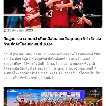
25 กันยายน 2023
ทีมลูกยางสาวไทยคว้าชัยเหนือโคลอมเบียสุดสนุก 3-1 เซ็ต ส่ง
ท้ายศึกคัดโอลิมปิกเกมส์ 2024
วานนี้ (24 กันยายน) การแข่งขันวอลเลย์บอลหญิงโอลิมปิกเกมส์ 2024
รอบคัดเลือก กลุ่ม C นัดสุดท้าย ที่เมืองล็อตซ์ ประเทศโปแลนด์
ระหว่างทีมชาติไทย (อันดับที่ 13 ของโลก) ลงสนามพบกับทีมชาติ
โคลอมเบีย (อันดับที่ 22 ของโลก) โดยผลการแข่งขันของเกมนี้ ทีม
ตบสาวไทยออกสตาร์ทด้วยฟอร์มที่ยอดเยี่ยมกว่า เก็บมาได้ก่อนในเซ็ต
แรก แต่ในเซ็ตที่สองกลับมาเป็นฝั่งโ...