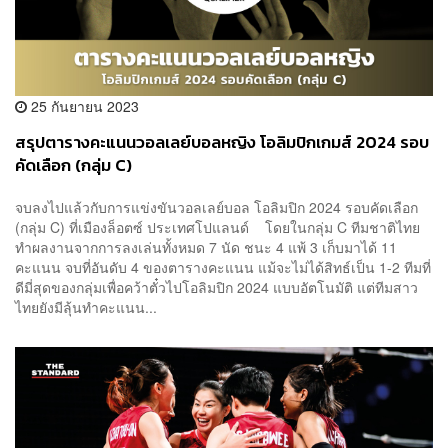
25 กันยายน 2023
สรุปตารางคะแนนวอลเลย์บอลหญิง โอลิมปิกเกมส์ 2024 รอบ
คัดเลือก (กลุ่ม C)
จบลงไปแล้วกับการแข่งขันวอลเลย์บอล โอลิมปิก 2024 รอบคัดเลือก
(กลุ่ม C) ที่เมืองล็อตซ์ ประเทศโปแลนด์ โดยในกลุ่ม C ทีมชาติไทย
ทำผลงานจากการลงเล่นทั้งหมด 7 นัด ชนะ 4 แพ้ 3 เก็บมาได้ 11
คะแนน จบที่อันดับ 4 ของตารางคะแนน แม้จะไม่ได้สิทธ์เป็น 1-2 ทีมที่
ดีมี่สุดของกลุ่มเพื่อคว้าตั๋วไปโอลิมปิก 2024 แบบอัตโนมัติ แต่ทีมสาว
ไทยยังมีลุ้นทำคะแนน...