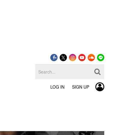
LOG IN
SIGN UP