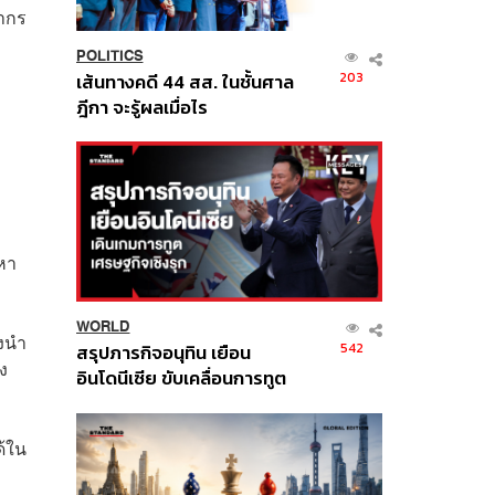
ชากร
POLITICS
203
เส้นทางคดี 44 สส. ในชั้นศาล
ฎีกา จะรู้ผลเมื่อไร
าหา
WORLD
างนำ
542
สรุปภารกิจอนุทิน เยือน
ง
อินโดนีเซีย ขับเคลื่อนการทูต
เศรษฐกิจเชิงรุก ประกาศหุ้น
ส่วนยุทธศาสตร์ไทย –
ด้ใน
อินโดนีเซีย