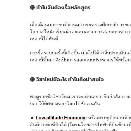
🟡 ทำไมจีนต้องรื้อหลักสูตร
เมื่อเดือนเมษายนที่ผ่านมา กระทรวงศึกษาธิการของ
โอกาสให้นักเรียนนำคะแนนจากการสอบเกาเข่า (กา
เหล่านี้ได้ทันที
การรื้อระบบครั้งนี้เกิดขึ้น เป็นไปได้ว่าจีนประเม
เหล่านี้ขึ้นมาจึงเป็นการออกแบบประชากรให้พร้
🟡 วิชาใหม่มีอะไร ทำไมถึงน่าสนใจ
พอดูรายชื่อวิชาใหม่ เราจะเห็นเลยว่าจีนกำลังวาง
บอกใบ้ทิศทางของโลกได้ชัดเจนกัน
🔸
Low-altitude Economy
:
หรือเศรษฐกิจน่านฟ้า
สินค้า แท็กซี่บินได้ (โดรนโดยสารไฟฟ้าที่บินข้ามเ