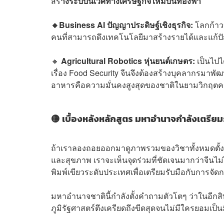
สร้
างระบบนิเวศทางเศรษฐกิจใหม่บนท้องฟ้า
🔸Business AI ปัญญาประดิษฐ์เชิงธุรกิจ:
โลกก้าว
คนที่สามารถดึงเทคโนโลยีมาสร้างรายได้และแก้ปั
🔸
Agricultural Robotics หุ่นยนต์เกษตร:
เป็นไปไ
เรื่อง Food Security จีนจึงต้องสร้างบุคลากรมา
อาหารคือความมั่นคงสูงสุดของชาติในยามวิกฤตค
🟡 เบื้องหลังหลักสูตร มหาอำนาจกำลังเตรียม
ถ้าเราลองถอยออกมาดูภาพรวมของวิชาทั้งหมดตั้งแ
และสุขภาพ เราจะเห็นจุดร่วมที่ชัดเจนมากว่าจีนไม่
พิมพ์เขียวระดับประเทศเพื่อเตรียมรับมือกับการจั
มหาอำนาจชาตินี้กำลังตั้งคำถามตัวโตๆ ว่าในอีกสิบ
ภูมิรัฐศาสตร์ตึงเครียดถึงขีดสุดจนไม่มีใครยอมเป็