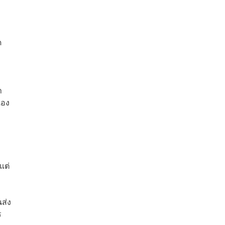
ด
า
เอง
แต่
ส่ง
ร