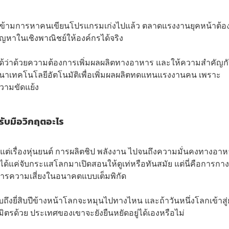
ข้ามการหาคนเขียนโปรแกรมเก่งไปแล้ว ตลาดแรงงานยุคหน้าต้อ
ญหาในเชิงพาณิชย์ให้องค์กรได้จริง
ด้ว่าด้วยความต้องการเพิ่มผลผลิตทางอาหาร และให้ความสำคัญก
พัฒนาเทคโนโลยีอัตโนมัติเพื่อเพิ่มผลผลิตทดแทนแรงงานคน เพราะ
วามขัดแย้ง
รับมือวิกฤตอะไร
ต่เรื่องหุ่นยนต์ การผลิตชิป พลังงาน ไปจนถึงความมั่นคงทางอา
ได้แค่จับกระแสโลกมาเปิดสอนให้ดูเท่หรือทันสมัย แต่นี่คือการกาง
ดการความเสี่ยงในอนาคตแบบเต็มพิกัด
ถึงยี่สิบปีข้างหน้าโลกจะหมุนไปทางไหน และถ้าวันหนึ่งโลกเข้าสู่ยุ
นมิตรด้วย ประเทศของเขาจะยังยืนหยัดอยู่ได้เองหรือไม่