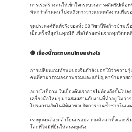
การเร่งสร้างคนให้เข้าใจกระบวนการผลิตชิปเพื่อห
พันกว่าล้านคน ไปจนถึงการวางแผนพลังงานเพื่อรอ
จุดประสงค์ที่แท้จริงของทั้ง 38 วิชานี้จึงก้าวข้ามเ
เบ็ดเสร็จที่สุดในทุกมิติ เพื่อให้รอดพ้นจากทุกวิกฤตท
🟡 เรื่องนี้กระทบคนไทยอย่างไร
การเปลี่ยนเกมทักษะของจีนกำลังบอกใบ้ว่าความรู้เด
คนที่สามารถมองภาพรวมและแก้ปัญหาข้ามสายอา
อย่างไรก็ตาม ในเบื้องต้นเราอาจไม่ต้องถึงขั้นไปล
เครื่องมือใหม่ๆ มาผสมผสานกับงานที่ทำอยู่ ไม่ว่า
โปรแกรมอัตโนมัติมาช่วยจัดการงานซ้ำซากในแต่
เราทุกคนต้องกล้าโยนกรอบความคิดเก่าทิ้งและเริ่ม
โลกที่ไม่มีที่ยืนให้คนหยุดนิ่ง