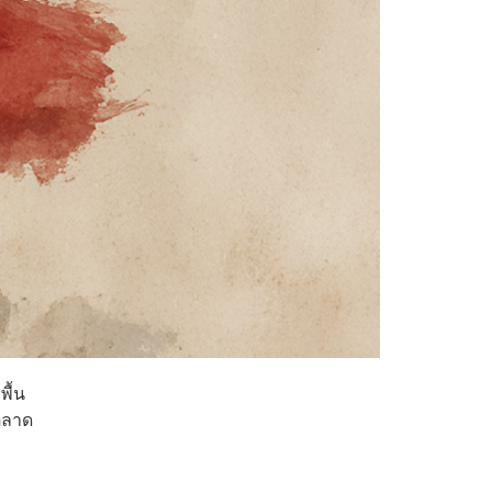
พื้น
งตลาด