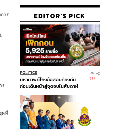
งการ
EDITOR'S PICK
ับ
POLITICS
571
มหากาพย์โกงข้อสอบท้องถิ่น
หาร
ก่อนเดินหน้าสู่จุดจบในสัปดาห์
นี้
คที่