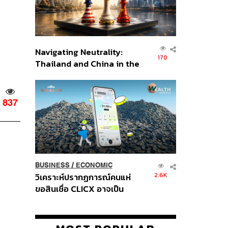
Navigating Neutrality:
170
Thailand and China in the
Age of a New Global
Order
837
BUSINESS
/
ECONOMIC
2.6K
วิเคราะห์ปรากฏการณ์คนแห่
ขอสินเชื่อ CLICX อาจเป็น
เพียงยอดภูเขาน้ำแข็ง ของ
ปัญหาหนี้ครัวเรือนไทยที่ถูกซุก
ไว้