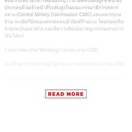
ทั้งนี้ กระทรวงกลาโหมจีนระบุว่า นายพลระดับสูง 9 คน ซึ่ง
ประกอบด้วยเจ้าหน้าที่ระดับสูงในคณะกรรมาธิการทหาร
กลาง (Central Military Commission: CMC) และทหารบาง
ส่วน ละเมิดวินัยของพรรคคอมมิวนิสต์ร้ายแรง โดยก่อทุจริต
จำนวนเงินมหาศาล และมีความผิดก่ออาชญากรรมทางการ
เงิน ได้แก่
1.เหอเว่ยตง (Hei Weidong) รองประธาน CMC
2. เมียวฮวา (Miao Hua) ผู้อำนวยการฝ่ายการเมืองของ CMC
3. เหอหงจวิน (He Hongjun) รองผู้อำนวยการฝ่ายการเมือง
ของ CMC
READ MORE
4. หวังซิวปิน (Wang Xiubin) รองผู้อำนวยการฝ่ายปฏิบัติการ
ร่วม CMC
5. หลินเซียงหยาง (Lin Xiangyang) ผู้บัญชาการกองทัพภาค
ตะวันออก