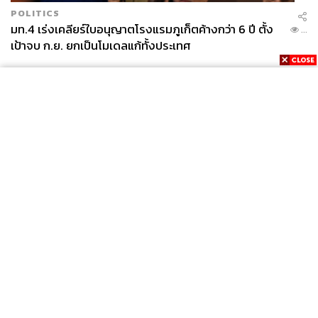
POLITICS
มท.4 เร่งเคลียร์ใบอนุญาตโรงแรมภูเก็ตค้างกว่า 6 ปี ตั้ง
...
เป้าจบ ก.ย. ยกเป็นโมเดลแก้ทั้งประเทศ
News
Wealth
Pop
Podcast
Video
Now
Opinion
Careers
Events
Privacy
About
Contact
Policy
FOR
ADVERTISING
MEMBERSHIP