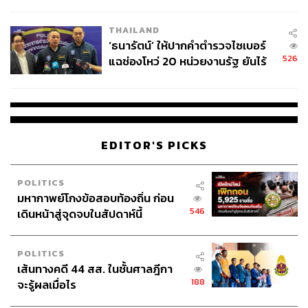
ชั่วคราว หลังเหตุใช้อาวุธปืนภายใน
โรงเรียนคลี่คลาย
THAILAND
‘ธนารัตน์’ ให้ปากคำตำรวจไซเบอร์
526
แฉช่องโหว่ 20 หน่วยงานรัฐ ยันไร้
นัยทางการเมือง
EDITOR'S PICKS
POLITICS
มหากาพย์โกงข้อสอบท้องถิ่น ก่อน
546
เดินหน้าสู่จุดจบในสัปดาห์นี้
POLITICS
เส้นทางคดี 44 สส. ในชั้นศาลฎีกา
188
จะรู้ผลเมื่อไร