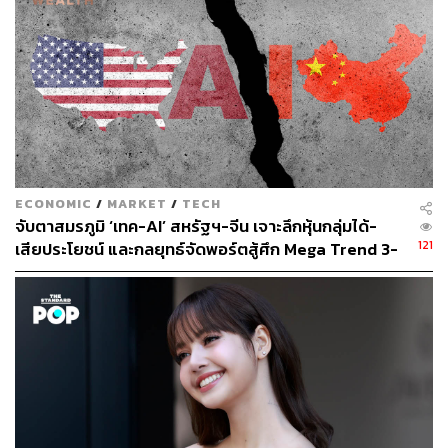
ทั้งนี้ เหวินตี้ซุง (Wen-Ti Sung) นักวิชาการจาก Global
China Hub มองว่า ปรากฏการณ์ดังกล่าวสะท้อนว่า
สีจิ้นผิง
กำลัง ‘ล้างบาง’ ครั้งใหญ่ ซึ่งการปลด เหอเว่ยตง และ เมียวฮ
วา หมายความว่า ผู้นำจีนกำลังเลือกสมาชิก CMC คนใหม่ใน
เร็วๆ นี้
ภาพ:
XC2000 / Shutterstock
อ้างอิง:
ECONOMIC
/
MARKET
/
TECH
https://edition.cnn.com/2025/10/17/china/china-com
จับตาสมรภูมิ ‘เทค-AI’ สหรัฐฯ-จีน เจาะลึกหุ้นกลุ่มได้-
munist-party-expels-military-leaders-intl-hnk
121
เสียประโยชน์ และกลยุทธ์จัดพอร์ตสู้ศึก Mega Trend 3-
https://www.bbc.com/news/articles/cwy7528ekzro
5 ปีข้างหน้า
TAGS:
พรรคคอมมิวนิสต์จีน
Central Military Commission
Politburo
Nancy Pelosi
China
Xi Jinping