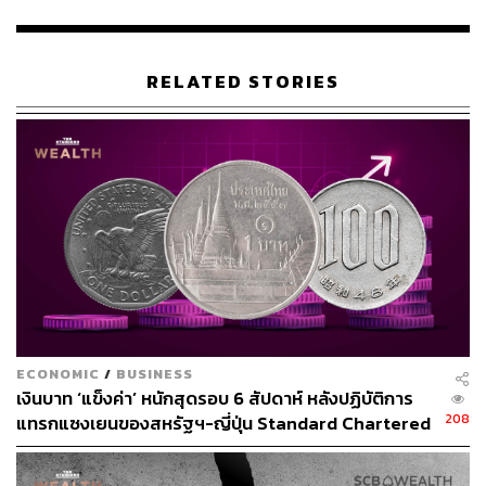
อนึ่ง มีผู้พบเห็นอดีตรองประธาน CMC ครั้งสุดท้ายในเดือน
มีนาคม และหายตัวไปตลอดเกือบทั้งปี ซึ่งคาดว่า เขาถูก
RELATED STORIES
ควบคุมตัวสอบสวนกับคดีทุจริตครั้งนี้
จากปรากฏการณ์ครั้งนี้ ทำให้เหอเว่ยตงเป็นนายพลคนแรก
ใน CMC ที่ถูกปลดออกจากตำแหน่งในรอบหลายทศวรรษ นับ
ตั้งแต่เหตุการณ์การปฏิวัติวัฒนธรรมปี 1966-1967 โดย
กระทรวงกลาโหมจีนเรียกว่า การปราบปรามครั้งนี้ ถือเป็น
‘ความสำเร็จ’ ต่อแคมเปญต้านคอร์รัปชันของพรรค
คอมมิวนิสต์และกองทัพ
เชื่อกันว่า ประกาศดังกล่าวเป็นส่วนหนึ่งของนโยบายการสับ
เปลี่ยนตำแหน่งของสมาชิก CMC ซึ่งเกิดขึ้นไม่กี่วันก่อนการ
ECONOMIC
/
BUSINESS
ประชุมเต็มคณะสมัยที่ 4 (Fourth Plenum) โดยมีเจ้าหน้าที่
เงินบาท ‘แข็งค่า’ หนักสุดรอบ 6 สัปดาห์ หลังปฏิบัติการ
ระดับสูงเข้าร่วมมากกว่า 300 คน เพื่อหารือหรือทบทวนแผน
208
แทรกแซงเยนของสหรัฐฯ-ญี่ปุ่น Standard Chartered
พัฒนาเศรษฐกิจของประเทศ
เปิดเป้าสิ้นปีนี้จ่อแข็งต่อแตะ 32.50 บาทต่อดอลลาร์