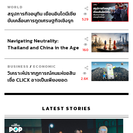
WORLD
สรุปภารกิจอนุทิน เยือนอินโดนีเซีย
529
ขับเคลื่อนการทูตเศรษฐกิจเชิงรุก
ประกาศหุ้นส่วนยุทธศาสตร์ไทย –
อินโดนีเซีย
Navigating Neutrality:
Thailand and China in the Age
160
of a New Global Order
BUSINESS
/
ECONOMIC
วิเคราะห์ปรากฏการณ์คนแห่ขอสิน
2.6K
เชื่อ CLICX อาจเป็นเพียงยอด
ภูเขาน้ำแข็ง ของปัญหาหนี้ครัว
เรือนไทยที่ถูกซุกไว้
LATEST STORIES