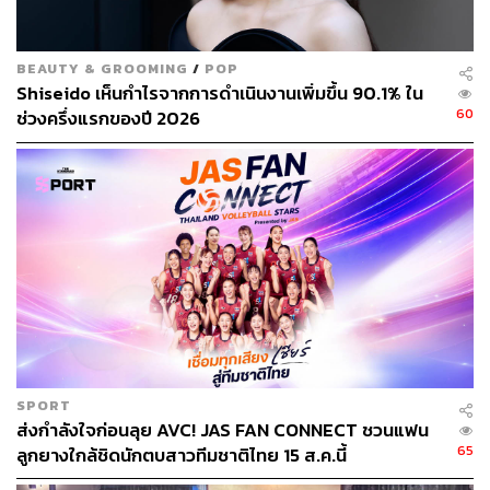
BEAUTY & GROOMING
/
POP
278
Shiseido เห็นกำไรจากการดำเนินงานเพิ่มขึ้น 90.1% ใน
60
ช่วงครึ่งแรกของปี 2026
ABOUT THE AUTHOR
อัยย์ลดา แซ่โค้ว
Content Creator กองบรรณาธิการข่าวต่าง
ประเทศ THE STANDARD
SPORT
ส่งกำลังใจก่อนลุย AVC! JAS FAN CONNECT ชวนแฟน
65
ลูกยางใกล้ชิดนักตบสาวทีมชาติไทย 15 ส.ค.นี้