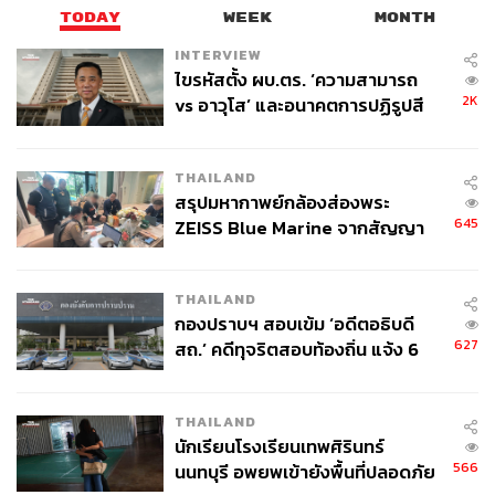
TODAY
WEEK
MONTH
INTERVIEW
ไขรหัสตั้ง ผบ.ตร. ‘ความสามารถ
2K
vs อาวุโส’ และอนาคตการปฏิรูปสี
กากี กับ พล.ต.อ. เอก อังสนานนท์
THAILAND
สรุปมหากาพย์กล้องส่องพระ
645
ZEISS Blue Marine จากสัญญา
ผลิต 8.3 ล้าน สู่ข้อพิพาท ‘มา
เวลล์ฯ’ ฟ้อง ‘โทน บางแค’ ผิดนัด
THAILAND
จ่ายหนี้-แอบระบุแบรนด์
กองปราบฯ สอบเข้ม ‘อดีตอธิบดี
627
สถ.’ คดีทุจริตสอบท้องถิ่น แจ้ง 6
ข้อหาหนัก จ่อชง ป.ป.ช. 12 ส.ค. นี้
THAILAND
นักเรียนโรงเรียนเทพศิรินทร์
566
นนทบุรี อพยพเข้ายังพื้นที่ปลอดภัย