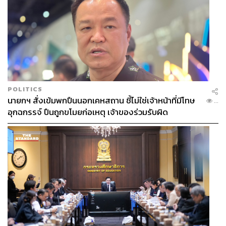
POLITICS
นายกฯ สั่งเข้มพกปืนนอกเคหสถาน ชี้ไม่ใช่เจ้าหน้าที่มีโทษ
...
อุกฉกรรจ์ ปืนถูกขโมยก่อเหตุ เจ้าของร่วมรับผิด