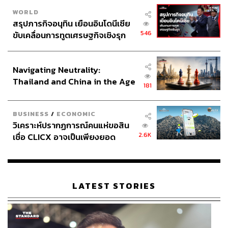
WORLD
สรุปภารกิจอนุทิน เยือนอินโดนีเซีย
546
ขับเคลื่อนการทูตเศรษฐกิจเชิงรุก
ประกาศหุ้นส่วนยุทธศาสตร์ไทย –
อินโดนีเซีย
Navigating Neutrality:
Thailand and China in the Age
181
of a New Global Order
BUSINESS
/
ECONOMIC
วิเคราะห์ปรากฏการณ์คนแห่ขอสิน
2.6K
เชื่อ CLICX อาจเป็นเพียงยอด
ภูเขาน้ำแข็ง ของปัญหาหนี้ครัว
เรือนไทยที่ถูกซุกไว้
LATEST STORIES