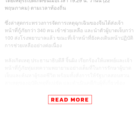
โดยเหตุระเบิดเกิดขึ้นเมื่อเวลา 19:29 น. วานนี้ (22
พฤษภาคม) ตามเวลาท้องถิ่น
ซึ่งล่าสุดกระทรวงการจัดการเหตุฉุกเฉินของจีนได้ส่งเจ้า
หน้าที่กู้ภัยกว่า 340 คน เข้าช่วยเหลือ และนำตัวผู้บาดเจ็บกว่า
100 ส่งโรงพยาบาลแล้ว ขณะที่เจ้าหน้าที่ยังคงเดินหน้าปฏิบัติ
การช่วยเหลืออย่างต่อเนื่อง
หลังเกิดเหตุ ประธานาธิบดีสี จิ้นผิง เรียกร้องให้แพทย์และเจ้า
หน้าที่กู้ภัยทุ่มเทความพยายามอย่างเต็มที่ในการรักษาผู้บาด
เจ็บและค้นหาผู้รอดชีวิต พร้อมทั้งสั่งการให้รัฐบาลสอบสวน
สาเหตุของอุบัติเหตุที่แน่ชัด และดำเนินคดีกับผู้ที่เกี่ยวข้อง
ทั้งนี้ สื่อทางการจีนรายงานว่า เจ้าหน้าที่ผู้ดูแลเหมืองถ่านหิน
READ MORE
แห่งนี้ถูกควบคุมตัวแล้ว ส่วนสาเหตุที่เกิดแก๊สระเบิดยังไม่ได้
รับการเปิดเผย แต่มีรายงานว่า ระดับของ
คาร์บอนมอนอกไซด์ ซึ่งเป็นก๊าซพิษร้ายแรงไม่มีกลิ่นภายใน
เหมืองนั้น สูงเกินขีดจำกัด