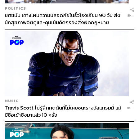
POLITICS
ยศชนัน เคาะแผนความปลอดภัยในรั้วโรงเรียน 90 วัน ส่ง
...
นักสุขภาพจิตดูแล-คุมเข้มคัดกรองสิ่งผิดกฎหมาย
MUSIC
Travis Scott ไม่รู้สึกกดดันที่ไม่เคยชนะรางวัลแกรมมี่ แม้
...
มีชื่อเข้าชิงมาแล้ว 10 ครั้ง