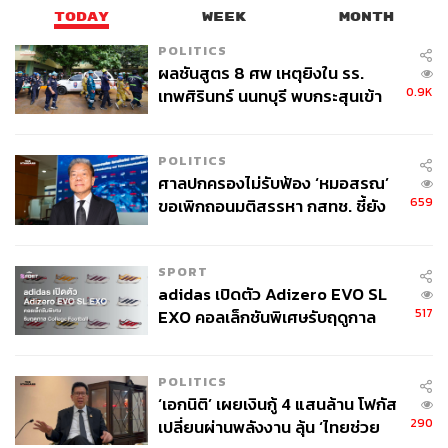
TODAY
WEEK
MONTH
POLITICS
ผลชันสูตร 8 ศพ เหตุยิงใน รร.
0.9K
เทพศิรินทร์ นนทบุรี พบกระสุนเข้า
จุดสำคัญ ‘ศีรษะ-หน้าอก’ ครูถูกยิง
4 นัด จากระยะไกล
POLITICS
ศาลปกครองไม่รับฟ้อง ‘หมอสรณ’
659
ขอเพิกถอนมติสรรหา กสทช. ชี้ยัง
ไม่ใช่ผู้เดือดร้อนเสียหาย
SPORT
adidas เปิดตัว Adizero EVO SL
517
EXO คอลเล็กชันพิเศษรับฤดูกาล
College Football
POLITICS
‘เอกนิติ’ เผยเงินกู้ 4 แสนล้าน โฟกัส
290
เปลี่ยนผ่านพลังงาน ลุ้น ‘ไทยช่วย