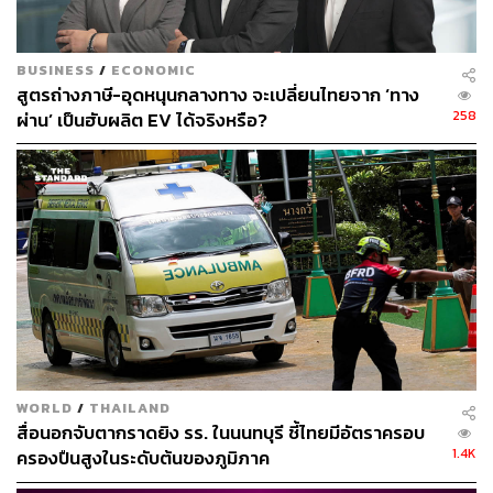
BUSINESS
/
ECONOMIC
สูตรถ่างภาษี-อุดหนุนกลางทาง จะเปลี่ยนไทยจาก ‘ทาง
258
ผ่าน’ เป็นฮับผลิต EV ได้จริงหรือ?
WORLD
/
THAILAND
สื่อนอกจับตากราดยิง รร. ในนนทบุรี ชี้ไทยมีอัตราครอบ
1.4K
ครองปืนสูงในระดับต้นของภูมิภาค