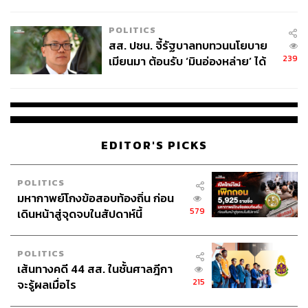
ไทยพลัส’ เฟส 2 รอประเมินความ
เหมาะสม
POLITICS
สส. ปชน. จี้รัฐบาลทบทวนนโยบาย
239
เมียนมา ต้อนรับ ‘มินอ่องหล่าย’ ได้
แค่สัญญาว่างเปล่า
EDITOR'S PICKS
POLITICS
มหากาพย์โกงข้อสอบท้องถิ่น ก่อน
579
เดินหน้าสู่จุดจบในสัปดาห์นี้
POLITICS
เส้นทางคดี 44 สส. ในชั้นศาลฎีกา
215
จะรู้ผลเมื่อไร