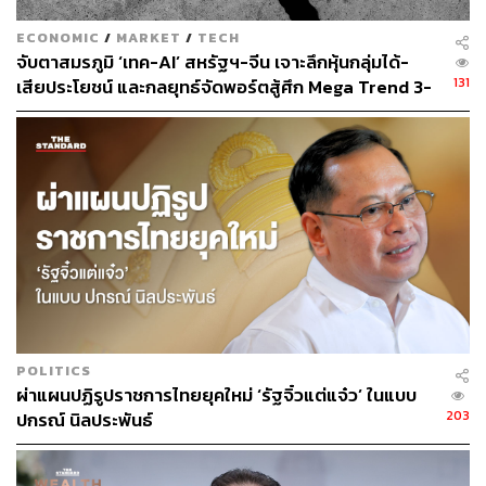
Inference เริ่มกลายเป็นตัวขับเคลื่อนสำคัญ ไม่ใช่แค่การ
Training โมเดลขนาดใหญ่เพียงอย่างเดียว
ECONOMIC
/
MARKET
/
TECH
จับตาสมรภูมิ ‘เทค-AI’ สหรัฐฯ-จีน เจาะลึกหุ้นกลุ่มได้-
ในเชิงผลตอบแทน Goldman Sachs ประเมินว่า หากธุรกิจ
131
เสียประโยชน์ และกลยุทธ์จัดพอร์ตสู้ศึก Mega Trend 3-
GPUaaS สามารถรักษา Utilization Rate ที่ 80% ขึ้นไป มี
5 ปีข้างหน้า
โอกาสสร้าง IRR ระดับเลขสองหลัก และคืนทุนได้ในราว 3-4
ปี อย่างไรก็ตามธุรกิจนี้ยังมีความเสี่ยง เพราะใช้เงินลงทุนสูง
และผลตอบแทนขึ้นอยู่กับราคาค่าเช่า อัตราการใช้งาน อายุ
ของ Hardware และความสามารถในการล็อกสัญญาระยะ
ยาวกับลูกค้า
ในเชิงหุ้น บริษัท Data Center จีนหลายแห่งกำลังเปลี่ยนจากผู้
ให้บริการศูนย์ข้อมูลแบบดั้งเดิม ไปสู่ผู้ให้บริการ AI
Infrastructure แบบครบวงจร เช่น Range Intelligent, GDS,
VNET และ SUNeVision โดยเฉพาะ Range Intelligent ที่
POLITICS
ผ่าแผนปฏิรูปราชการไทยยุคใหม่ ‘รัฐจิ๋วแต่แจ๋ว’ ในแบบ
Goldman Sachs ให้คำแนะนำ ซื้อ จากศักยภาพการเติบโต
203
ปกรณ์ นิลประพันธ์
สูง บริษัทมีปริมาณสำรองมากกว่า 5GW และคาดว่าจะส่ง
มอบได้ราว 290MW ต่อปีในช่วง 2026- 2028 ขณะที่รายได้
และ EBITDA ของบริษัทมีโอกาสเติบโตเฉลี่ย 40% ต่อปีใน