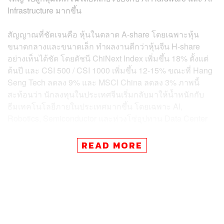
Infrastructure มากขึ้น
สัญญาณที่ชัดเจนคือ หุ้นในตลาด A-share โดยเฉพาะหุ้น
ขนาดกลางและขนาดเล็ก ทำผลงานดีกว่าหุ้นจีน H-share
อย่างเห็นได้ชัด โดยดัชนี ChiNext Index เพิ่มขึ้น 18% ตั้งแต่
ต้นปี และ CSI 500 / CSI 1000 เพิ่มขึ้น 12-15% ขณะที่ Hang
Seng Tech ลดลง 9% และ MSCI China ลดลง 3% ภาพนี้
สะท้อนว่า นักลงทุนในประเทศจีนเริ่มกลับมาให้น้ำหนักกับ
ธีมเทคโนโลยีภายในประเทศมากขึ้น โดยเฉพาะ AI,
Robotics, Semiconductor และห่วงโซ่อุปทาน Data Center
จุดสำคัญคือ การลงทุนในเทคโนโลยีจีนรอบนี้ไม่ได้เหมือน
READ MORE
รอบก่อนที่หุ้น Internet Platform เช่น E-commerce, Social
Media หรือ Food Delivery เป็นผู้นำตลาด เพราะกลุ่ม
Internet ถูกมองว่าน่าสนใจน้อยลง เนื่องจากการเติบโตเริ่ม
ชะลอ การบริโภคในประเทศยังฟื้นตัวไม่ชัด และ AI Adoption
ยังไม่ได้สร้างผลบวกต่อกำไรอย่างเป็นรูปธรรมในระยะสั้น ใน
ทางกลับกันนักลงทุนเริ่มให้ความสำคัญกับบริษัทที่เป็น