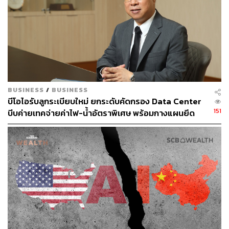
จากค่าไฟและค่าแรงที่ถูกกว่า
อีกโมเดลธุรกิจที่น่าจับตามองคือ GPU-as-a-Service หรือ
GPUaaS ซึ่งเป็นการให้เช่าพลังประมวลผลจาก GPU Cluster
แทนที่ลูกค้าจะต้องซื้อ GPU และสร้าง Data Center เอง
ทั้งหมด จุดเด่นคือช่วยให้ลูกค้าเข้าถึง GPU ขั้นสูงได้เร็วขึ้น
ลดภาระการลงทุนขนาดใหญ่ และเปลี่ยนต้นทุนคงที่ให้กลาย
BUSINESS
/
BUSINESS
เป็นค่าใช้จ่ายการดำเนินงานที่ยืดหยุ่นกว่า ซึ่งเหมาะกับบริษัท
บีโอไอรับลูกระเบียบใหม่ ยกระดับคัดกรอง Data Center
AI หรือ LLM ที่ต้องการการคำนวณจำนวนมาก แต่ยังไม่
151
บีบค่ายเทคจ่ายค่าไฟ-น้ำอัตราพิเศษ พร้อมกางแผนยึด
ต้องการลงทุนโครงสร้างพื้นฐานเองทั้งหมด
ประโยชน์ประเทศเป็นหลัก
ความน่าสนใจของ GPUaaS คือ ตลาดยังอยู่ในภาวะ
Demand เพิ่มขึ้นเร็วมาก แต่ Supply ยังตึงตัวจากข้อจำกัด
ด้าน Memory Chips และเวลาที่ใช้ในการเพิ่มกำลังการผลิต
ส่งผลให้ราคาเช่า GPUaaS ทั้งในสหรัฐฯ และจีนปรับขึ้นราว
30% ตั้งแต่ต้นปี นอกจากนี้ความต้องการใช้งาน AI ในจีนก็
เร่งตัวขึ้น โดยปริมาณการใช้ Token สะสมแตะระดับ 21 ล้าน
ล้าน Token ณ สิ้นเดือนเมษายน 2026 สะท้อนว่า AI