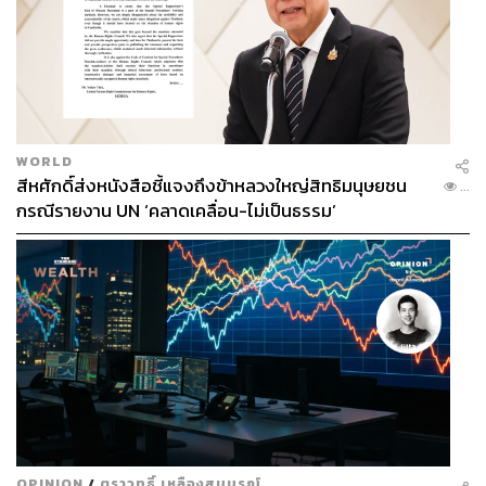
WORLD
สีหศักดิ์ส่งหนังสือชี้แจงถึงข้าหลวงใหญ่สิทธิมนุษยชน
...
กรณีรายงาน UN ‘คลาดเคลื่อน-ไม่เป็นธรรม’
OPINION
/
ตราวุทธิ์ เหลืองสมบูรณ์