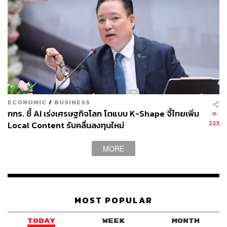
ช่วง 2025-2028
กรณีของ Range Intelligent สะท้อนภาพใหม่ของเทคโนโลยี
จีนได้ดี บริษัทไม่ได้ขายแอปหรือแพลตฟอร์มผู้บริโภค แต่ขาย
โครงสร้างพื้นฐานที่ทำให้ AI ทำงานได้จริง เช่น Data Center
ระบบ Liquid Cooling ระบบพลังงาน และบริการ GPUaaS
ซึ่งทั้งหมดนี้เป็นหัวใจสำคัญของเศรษฐกิจ AI
ECONOMIC
/
BUSINESS
โดยสรุป ความน่าสนใจของเทคโนโลยีจีนในรอบนี้กำลัง
กกร. ชี้ AI เร่งเศรษฐกิจโลก โตแบบ K-Shape จี้ไทยเพิ่ม
เปลี่ยนจาก Consumer Internet ไปสู่ AI Infrastructure มากขึ้น
223
Local Content รับคลื่นลงทุนใหม่
หากในอดีตจีนสร้างความมั่งคั่งจากแพลตฟอร์ม Internet และ
E-commerce รอบต่อไปอาจถูกขับเคลื่อนโดย Data Center,
MORE
GPU, Optical Modules, PCB, Memory Chips, Storage,
Cooling System และพลังงานสะอาดที่อยู่เบื้องหลัง AI
ทั้งหมด
MOST POPULAR
ดังนั้นกลยุทธ์ที่เหมาะสมไม่ใช่การซื้อหุ้นเทคโนโลยีจีนแบบก
ว้างๆ แต่ควรคัดเลือกบริษัทที่มี Demand มองเห็นได้จริง
TODAY
WEEK
MONTH
เพราะแม้คำถามว่า ใครจะชนะใน AI Application อาจยัง