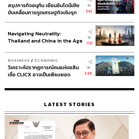
สรุปภารกิจอนุทิน เยือนอินโดนีเซีย
542
ขับเคลื่อนการทูตเศรษฐกิจเชิงรุก
ประกาศหุ้นส่วนยุทธศาสตร์ไทย –
อินโดนีเซีย
Navigating Neutrality:
Thailand and China in the Age
170
of a New Global Order
BUSINESS
/
ECONOMIC
วิเคราะห์ปรากฏการณ์คนแห่ขอสิน
2.6K
เชื่อ CLICX อาจเป็นเพียงยอด
ภูเขาน้ำแข็ง ของปัญหาหนี้ครัว
เรือนไทยที่ถูกซุกไว้
LATEST STORIES