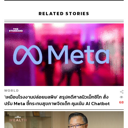
ใช้พลังประมวลผลสูงกว่าระบบแบบเดิมอย่างมาก
RELATED STORIES
อีกประเด็นที่ทำให้จีนมีความน่าสนใจคือ การลงทุนด้าน AI
Infrastructure ของบริษัทคลาวน์ รายใหญ่ในจีนยังต่ำกว่าฝั่ง
สหรัฐฯ อย่างมาก ทำให้จีนยังมีช่องว่างในการลงทุนเพิ่มอีก
มาก หากต้องการยกระดับขีดความสามารถด้าน AI ให้
แข่งขันกับผู้นำโลกได้ ขณะเดียวกันข้อจำกัดด้านพลังงาน
ของจีนในภาพรวมยังดูน้อยกว่าสหรัฐฯโดย Goldman Sachs
ประเมินว่า Data Center ในจีนอาจใช้ไฟคิดเป็นเพียง 3% ของ
การใช้ไฟฟ้าทั้งประเทศภายในปี 2028 ขณะที่ในสหรัฐฯ
สัดส่วนนี้อาจสูงกว่า 10% ในช่วงเวลาใกล้เคียงกัน
นโยบาย ‘East Data, West Computing’ ยังเป็นอีกแรงหนุน
WORLD
สำคัญ เพราะจีนต้องการย้ายภาระการประมวลผลจากฝั่ง
‘เหมือนโรงงานปล่อยมลพิษ’ สรุปคดีศาลนิวเม็กซิโก สั่ง
ตะวันออกที่มีความต้องการสูง ไปยังฝั่งตะวันตกที่มีไฟฟ้า
68
ปรับ Meta ชี้กระทบสุขภาพจิตเด็ก คุมเข้ม AI Chatbot
ที่ดิน และพลังงานหมุนเวียนมากกว่า ส่งผลให้ต้นทุน Data
Center ในเมืองภาคตะวันตกต่ำกว่าเมืองในภาคตะวันออก
ของจีนอย่างมีนัยสำคัญ โดยต้นทุนลงทุนต่อหน่วยต่ำกว่าราว
20% ขณะที่ต้นทุนดำเนินงานต่อปีต่ำกว่าประมาณ 1 ใน 3