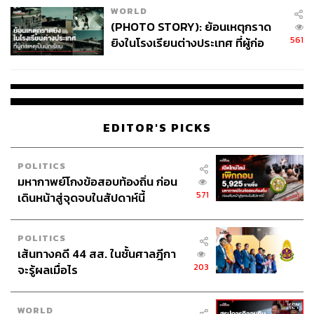
WORLD
(PHOTO STORY): ย้อนเหตุกราด
561
ยิงในโรงเรียนต่างประเทศ ที่ผู้ก่อ
เหตุเป็นนักเรียน
212
EDITOR'S PICKS
ABOUT THE AUTHOR
POLITICS
วริธน์ ศิริจันทรา
มหากาพย์โกงข้อสอบท้องถิ่น ก่อน
ผู้จัดการ ฝ่ายผลิตภัณฑ์และกลยุทธ์การลงทุน
571
เดินหน้าสู่จุดจบในสัปดาห์นี้
บริษัทหลักทรัพย์ ไพน์ เวลท์ โซลูชั่น จำกัด
POLITICS
เส้นทางคดี 44 สส. ในชั้นศาลฎีกา
203
จะรู้ผลเมื่อไร
WORLD