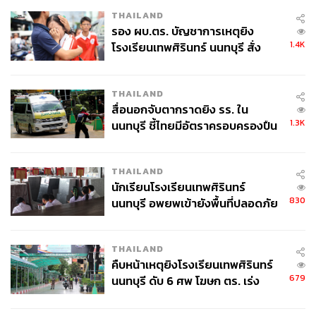
ตอบยาก แต่คำถามว่าใครจะได้ประโยชน์จากการลงทุน
THAILAND
รอง ผบ.ตร. บัญชาการเหตุยิง
สร้างโครงสร้างพื้นฐาน AI เริ่มมีคำตอบที่ชัดเจนขึ้นเรื่อยๆ
1.4K
โรงเรียนเทพศิรินทร์ นนทบุรี สั่ง
และนี่อาจเป็นโอกาสสำคัญของการลงทุนในหุ้นกลุ่ม
ค้นหา 2 รอบยืนยันไร้คนติดค้าง พบ
เทคโนโลยีจีนในระยะ 1-3 ปีข้างหน้า
ศพปู่-ย่าที่บ้านพักผู้ก่อเหตุ
THAILAND
ภาพ:
Peshkova / Shutterstock
สื่อนอกจับตากราดยิง รร. ใน
1.3K
นนทบุรี ชี้ไทยมีอัตราครอบครองปืน
สูงในระดับต้นของภูมิภาค
สามารถติดตาม THE STANDARD WEALTH
ผ่านแอปพลิเคชันต่างๆ ที่คุณสะดวกหรือใช้งานอยู่แล้วได้เลย
THAILAND
นักเรียนโรงเรียนเทพศิรินทร์
830
นนทบุรี อพยพเข้ายังพื้นที่ปลอดภัย
ชั่วคราว หลังเหตุใช้อาวุธปืนภายใน
โรงเรียนคลี่คลาย
THAILAND
TAGS:
Goldman Sachs
Data Center
MSCI China
คืบหน้าเหตุยิงโรงเรียนเทพศิรินทร์
วริธน์ ศิริจันทรา
บริษัทหลักทรัพย์ ไพน์ เวลท์ โซลูชั่น จำกัด
679
นนทบุรี ดับ 6 ศพ โฆษก ตร. เร่ง
ปัญญาประดิษฐ์ (Artificial intelligence - AI)
Opinion
สอบปมขโมยปืนปู่ก่อเหตุ