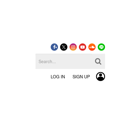
LOG IN
SIGN UP