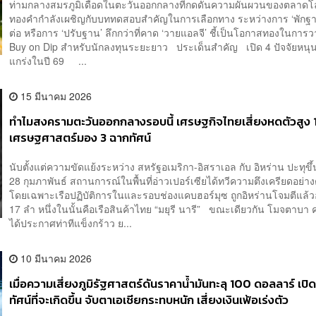
ท่ามกลางสมรภูมิเดือดในตะวันออกกลางที่กดดันความผันผวนของตลาด
ทองคำกำลังเผชิญกับบททดสอบสำคัญในการเลือกทาง ระหว่างการ ‘พักฐาน
ต่อ หรือการ ‘ปรับฐาน’ ลึกกว่าที่คาด ‘วายแอลจี’ ชี้เป็นโอกาสทองในการว
Buy on Dip สำหรับนักลงทุนระยะยาว ประเด็นสำคัญ เปิด 4 ปัจจัยหน
แกร่งในปี 69 ...
15 มีนาคม 2026
ทำไมสงครามตะวันออกกลางรอบนี้ เศรษฐกิจไทยเสี่ยงหดตัวสูง 1
เศรษฐศาสตร์มอง 3 ฉากทัศน์
นับตั้งแต่ความขัดแย้งระหว่าง สหรัฐอเมริกา-อิสราเอล กับ อิหร่าน ปะทุขึ้นเ
28 กุมภาพันธ์ สถานการณ์ในพื้นที่อ่าวเปอร์เซียได้ทวีความตึงเครียดอย่างต
โดยเฉพาะเรือปฏิบัติการในและรอบช่องแคบฮอร์มุซ ถูกอิหร่านโจมตีแล้ว
17 ลำ หนึ่งในนั้นคือเรือสินค้าไทย “มยุรี นารี” ขณะเดียวกัน โมจตาบา 
ได้ประกาศท่าทีแข็งกร้าว ย...
10 มีนาคม 2026
เมื่อความเสี่ยงภูมิรัฐศาสตร์ดันราคาน้ำมันทะลุ 100 ดอลลาร์ เปิ
ทัศน์ที่จะเกิดขึ้น จับตาเอเชียกระทบหนัก เสี่ยงเงินเฟ้อเร่งตัว