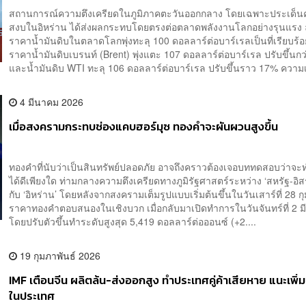
สถานการณ์ความตึงเครียดในภูมิภาคตะวันออกกลาง โดยเฉพาะประเด็น
สงบในอิหร่าน ได้ส่งผลกระทบโดยตรงต่อตลาดพลังงานโลกอย่างรุนแรง ล
ราคาน้ำมันดิบในตลาดโลกพุ่งทะลุ 100 ดอลลาร์ต่อบาร์เรลเป็นที่เรียบร้
ราคาน้ำมันดิบเบรนท์ (Brent) พุ่งแตะ 107 ดอลลาร์ต่อบาร์เรล ปรับขึ้นก
และน้ำมันดิบ WTI ทะลุ 106 ดอลลาร์ต่อบาร์เรล ปรับขึ้นราว 17% ความเสี
4 มีนาคม 2026
เมื่อสงครามกระทบช่องแคบฮอร์มุซ ทองคำจะผันผวนสูงขึ้น
ทองคำที่นับว่าเป็นสินทรัพย์ปลอดภัย อาจถึงคราวต้องเจอบททดสอบว่าจ
ได้ดีเพียงใด ท่ามกลางความตึงเครียดทางภูมิรัฐศาสตร์ระหว่าง ‘สหรัฐ-อิ
กับ ‘อิหร่าน’ โดยหลังจากสงครามเต็มรูปแบบเริ่มต้นขึ้นในวันเสาร์ที่ 28 ก
ราคาทองคำตอบสนองในเชิงบวก เมื่อกลับมาเปิดทำการในวันจันทร์ที่ 2 
โดยปรับตัวขึ้นทำระดับสูงสุด 5,419 ดอลลาร์ต่อออนซ์ (+2....
19 กุมภาพันธ์ 2026
IMF เตือนจีน ผลิตล้น-ส่งออกสูง ทำประเทศคู่ค้าเสียหาย แนะเพิ่ม
ในประเทศ