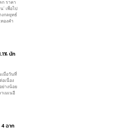
โลก ราคา
’ เพื่อไป
างกลยุทธ์
ุนทองคำ
.1% นัก
มื่อวันที่
่อเนื่อง
อย่างน้อย
คาเมเนอี
ด 4 ฉาก