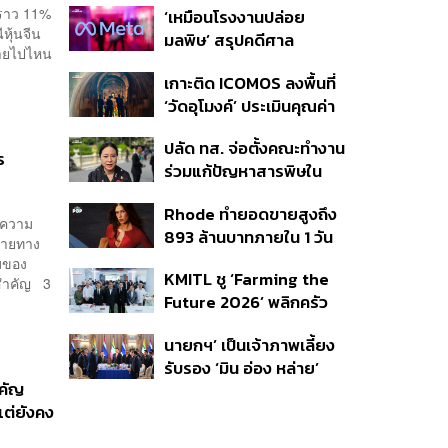
นราว 11%
‘เหมือนโรงงานปล่อย
เผยกำลังล่าตัวคนปล่อย
หุ้นจีน
มลพิษ’ สรุปคดีศาล
ข่าว
หายไปไหน
นิวเม็กซิโก สั่งปรับ Meta ชี้
เกาะติด ICOMOS ลงพื้นที่
กระทบสุขภาพจิตเด็ก คุม
‘วัดอุโมงค์’ ประเมินคุณค่า
เข้ม AI Chatbot
ล้านนา ดันเชียงใหม่สู่
ปลัด ทส. จ่อตั้งคณะทำงาน
มรดกโลกปี 2570
ร
ร่วมแก้ปัญหาสารพิษใน
แม่น้ำข้ามพรมแดนไทย-
Rhode ทำยอดขายสูงถึง
เมียนมา เล็งเริ่มถกนัดแรก
งความ
893 ล้านบาทภายใน 1 วัน
ส.ค.นี้
ปลายทาง
กับซัมเมอร์คอลเล็กชัน
จบของ
KMITL ชู ‘Farming the
ล่าสุด
นสำคัญ 3
Future 2026’ พลิกครัว
โลก สู่เกษตร-อาหารยั่งยืน
นายกฯ’ เป็นเจ้าภาพเลี้ยง
ด้วย One Health
รับรอง ‘มิน อ่อง หล่าย’
ำคัญ
พร้อมเชิญบิ๊กธุรกิจไทย
แต่ยังคง
ร่วมงาน