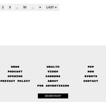
2
3
...
10
...
»
LAST »
News
Wealth
Pop
Podcast
Video
Now
Opinion
Careers
Events
Privacy Policy
About
Contact
FOR ADVERTISING
MEMBERSHIP