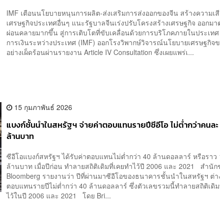
IMF เตือนนโยบายหนุนการผลิต-ส่งเสริมการส่งออกของจีน สร้างความเส
เศรษฐกิจประเทศอื่นๆ แนะรัฐบาลจีนเร่งปรับโครงสร้างเศรษฐกิจ ออกม
ผ่อนคลายมากขึ้น สู่การเติบโตที่ขับเคลื่อนด้วยการบริโภคภายในประเท
การเงินระหว่างประเทศ (IMF) ออกโรงวิพากษ์วิจารณ์นโยบายเศรษฐกิจข
อย่างเผ็ดร้อนผ่านรายงาน Article IV Consultation ซึ่งเผยแพร่เ...
15 กุมภาพันธ์ 2026
แบงก์ชั้นนำในสหรัฐฯ จ่ายค่าตอบแทนรายปีซีอีโอ ไม่ต่ำกว่าคนละ 
ล้านบาท
ซีอีโอแบงก์สหรัฐฯ ได้รับค่าตอบแทนไม่ต่ำกว่า 40 ล้านดอลลาร์ หรือราว 
ล้านบาท เมื่อปีก่อน ทำลายสถิติเดิมที่เคยทำไว้ปี 2006 และ 2021 สำนัก
Bloomberg รายงานว่า ปีที่ผ่านมาซีอีโอของธนาคารชั้นนำในสหรัฐฯ ต่าง
ตอบแทนรายปีไม่ต่ำกว่า 40 ล้านดอลลาร์ ซึ่งตัวเลขรวมนี้ทำลายสถิติเดิม
ไว้ในปี 2006 และ 2021 โดย Bri...