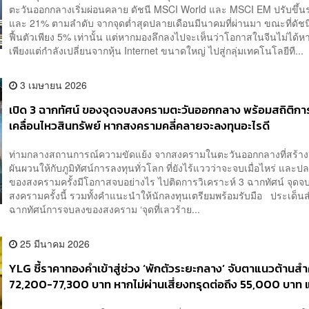
ตะวันออกกลางเริ่มผ่อนคลาย ดัชนี MSCI World และ MSCI EM ปรับขึ้
และ 21% ตามลำดับ จากจุดต่ำสุดปลายเดือนมีนาคมที่ผ่านมา ขณะที่ดัชนี
ฟื้นตัวเพียง 5% เท่านั้น แต่หากมองลึกลงไปจะเห็นว่าโอกาสในจีนไม่ได้
เพียงแต่กำลังเปลี่ยนจากหุ้น Internet ขนาดใหญ่ ไปสู่กลุ่มเทคโนโลยีที...
3 เมษายน 2026
เปิด 3 ฉากทัศน์ ของจุดจบสงครามตะวันออกกลาง พร้อมสถิติกา
เคลื่อนไหวสินทรัพย์ หากสงครามคลี่คลายจะลงทุนอะไรดี
ท่ามกลางสถานการณ์ความขัดแย้ง จากสงครามในตะวันออกกลางที่สร้า
ผันผวนให้กับภูมิทัศน์การลงทุนทั่วโลก ที่ยังไร้แววว่าจะจบเมื่อไหร่ และ
ของสงครามครั้งมีโอกาสจบอย่างไร ไปติดการวิเคราะห์ 3 ฉากทัศน์ จุด
สงครามครั้งนี้ รวมทั้งคำแนะนำให้นักลงทุนเตรียมพร้อมรับมือ ประเด็
ฉากทัศน์การจบลงของสงคราม ‘จุดที่เลวร้าย...
25 มีนาคม 2026
YLG ชี้ราคาทองคำเข้าสู่ช่วง ‘พักตัวระยะกลาง’ จับตาแนวต้านส
72,200-77,300 บาท หากไม่ผ่านเสี่ยงทรุดต่อถึง 55,000 บาท 
เป้าหมายปี 2026 แตะระดับ 90,000 บาท