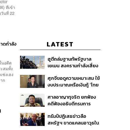
ductor
) ที่เข้า
ันที่ 22
LATEST
ลาดกำลัง
ฮูตีถล่มฐานทัพรัฐบาล
ในอดีต
เยเมน สงครามกำลังเสี่ยง
ะสมทั้ง
ปะทุอีกครั้งหรือไม่?
วเซ่งเฮง
ศุภจีขอดูความเหมาะสม ใช้
จาก
งบประมาณหรือเงินกู้ ‘ไทย
เที่ยวไทยพลัส’ บอกหากมี
ศาลอาญาทุจริต ยกฟ้อง
‘ไทยช่วยไทยพลัส เฟส 2’
คดีฟ้องอธิบดีกรมการ
ไม่จำเป็นต้องออกพร้อมกัน
ปกครอง ชี้ย้าย ‘อดีตปลัด
I
ทรัมป์ปฏิเสธข่าวลือ
จังหวัดภูเก็ต’ ชอบด้วยขั้น
สหรัฐฯ ขาดแคลนอาวุธใน
ตอน
การทำสงครามกับอิหร่าน