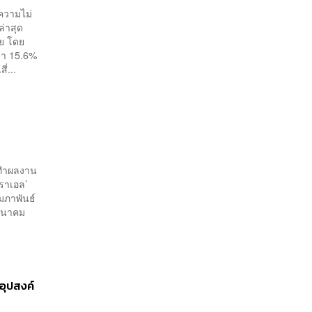
ความไม่
่าสุด
อย โดย
ว่า 15.6%
่...
ะทำผลงาน
สราเอล’
ุมภาพันธ์
มีนาคม
อุปสงค์