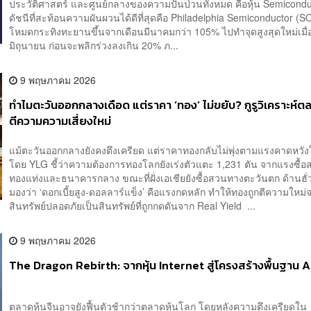
ประวัติศาสตร์ และศูนย์กลางของความปั่นป่วนทั้งหมด คือหุ้น Semicon
ดัชนีที่สะท้อนความผันผวนได้ดีที่สุดคือ Philadelphia Semiconductor (SOX
โหมดกระทิงทะยานขึ้นจากเดือนมีนาคมกว่า 105% ไปทำจุดสูงสุดใหม่เมื่อว
มิถุนายน ก่อนจะพลิกร่วงลงเกิน 20% ภ...
9 พฤษภาคม 2026
ทำไมตะวันออกกลางเดือด แต่ราคา ‘ทอง’ ไม่ขยับ? กูรูวิเคราะห์ต
ตีความความเสี่ยงใหม่
แม้ตะวันออกกลางยังคงตึงเครียด แต่ราคาทองกลับไม่พุ่งตามแรงคาดหวัง
โดย YLG ชี้ว่าความต้องการทองโลกยังเร่งตัวแตะ 1,231 ตัน จากแรงซื้อส
ทองแท่งและธนาคารกลาง ขณะที่ฝั่งเอเชียยังซื้อสวนทางตะวันตก ด้านฮั่
มองว่า ‘ดอกเบี้ยสูง-ดอลลาร์แข็ง’ คือแรงกดหลัก ทำให้ทองถูกตีความใหม่
สินทรัพย์ปลอดภัยเป็นสินทรัพย์ที่ถูกกดดันจาก Real Yield ...
9 พฤษภาคม 2026
The Dragon Rebirth: จากหุ้น Internet สู่โครงสร้างพื้นฐาน A
ตลาดหุ้นจีนอาจยังฟื้นตัวช้ากว่าตลาดหุ้นโลก โดยหลังความตึงเครียดใน