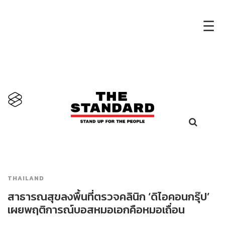
×
☰
THAILAND
สาธารณสุขลงพื้นที่ตรวจคลินิก ‘ดิไอคอนกรุ๊ป’
เผยพฤติการณ์บอสหมอเอกคือหมอเถื่อน