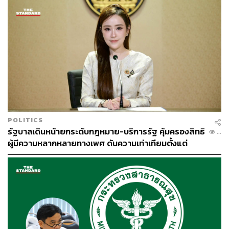
งาม วิธีสังเกตว่าอาคารใดเป็นของบริษัท ดิไอคอนกรุ๊ป จำกัด
ดูได้จากป้ายสัญลักษณ์ด้านหน้าที่จะเป็นโลโก้บริษัทแบบ
เดียวกันทั้งหมด โดยที่หน้าตึกทุกตึกจะติดกล้องวงจรปิดทุก
มุม แต่ละส่วนจะมีพื้นที่ขนาด 1-2 คูหา
ยกเว้นในส่วนของสำนักงานที่มีขนาดใหญ่สุด 5 คูหา ซึ่งขณะ
นี้ที่จุดของสำนักงานใหญ่จัดเป็นจุดรับเรื่องร้องทุกข์ชั่วคราว
จากกลุ่มผู้ที่เคยร่วมลงทุนกับบริษัท วันนี้จากการลงพื้นที่จึงจะ
เห็นได้ว่ามีประชาชนจำนวนมากอยู่ภายในอาคาร และทำ
เอกสารกับเจ้าหน้าที่ของบริษัท
POLITICS
รัฐบาลเดินหน้ายกระดับกฎหมาย-บริการรัฐ คุ้มครองสิทธิ
...
ผู้มีความหลากหลายทางเพศ ดันความเท่าเทียมตั้งแต่
หลักสูตรในห้องเรียนถึงที่ทำงาน