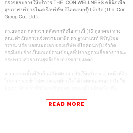
ตรวจสอบการให้บริการ THE iCON WELLNESS คลินิกเพื่อ
สุขภาพ บริการในเครือบริษัท ดิไอคอนกรุ๊ป จำกัด (The iCon
Group Co., Ltd.)
ดร.ธนกฤต กล่าวว่า หลังจากที่เมื่อวานนี้ (15 ตุลาคม) ทาง
คณะดำเนินการแจ้งความเอาผิด ดร.ฐานานนท์ หิรัญไชย
วรรณ หรือ บอสหมอเอก ของบริษัท ดิไอคอนกรุ๊ป จำกัด
กรณีแอบอ้างเป็นแพทย์ตามข้อมูลที่ปรากฏตามสื่อสาธารณะ
กระทรวงสาธารณสุขจึงต้องการขยายผลต่อ
จากการลงพื้นที่วันนี้ คลินิกดังกล่าวปิดให้บริการ เจ้าหน้าที่จึง
ไม่สามารถเข้าไปตรวจสอบด้านในได้ แต่ตนเองมองว่าไม่ใช่
ปัญหา เจ้าหน้าที่พร้อมกลับมาตรวจสอบใหม่อีกครั้ง เพื่อ
พิสูจน์ทราบให้ได้ว่าคลินิกแห่งนี้ให้บริการอย่างถูกต้อง ยาที่
ใช้มีคุณภาพตามมาตรฐานทางการแพทย์หรือไม่
READ MORE
อย่างไรก็ตาม สถานบริการอีกแห่งที่เป็นจุดที่จะลงตรวจสอบ
ที่ 2 ของวันนี้ถือว่าเป็นไฮไลต์ของการลงพื้นที่ ตนเองได้
ประสานให้ฐานานนท์มาแสดงตัวต่อเจ้าพนักงานที่จุดตรวจ