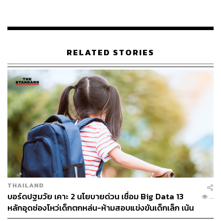
ถ้าแสดงตนเป็นผู้ดำเนินการบริการเวชกรรมก็จะมีโทษของผู้
ดำเนินการอีก 5 ปี จึงขอฝากเตือนว่า หากไม่ใช่ผู้ประกอบ
วิชาชีพอย่าแสดงตนหรือไปให้บริการทางเวชกรรมเพราะ
RELATED STORIES
โทษร้ายแรง
ในส่วนคลินิกย่านรามอินทราที่เข้ามาตรวจสอบ พบว่าเป็น
คลินิกเวชกรรมให้การรักษาโรคทั่วไป เป็นคลินิกที่จด
ทะเบียนถูกต้อง แต่เนื่องด้วยคลินิกปิดจึงยังไม่สามารถเข้าไป
ตรวจสอบได้ ดังนั้นจะต้องกลับมาใหม่เพื่อมาตรวจสอบว่า
เครื่องมือ อุปกรณ์ และบุคลากรที่ให้บริการเป็นไปตาม
มาตรฐานทางการแพทย์หรือไม่
จากการลงพื้นที่ตรวจสอบคลินิกบริการความงามของบริษัท
ดิไอคอนกรุ๊ป จำกัด แห่งนี้ มีรายงานจากเจ้าหน้าที่ว่า อาคาร
THAILAND
ภายในย่านสำนักงานส่วนมากคือส่วนแยกย่อยของบริษัท ดิ
บอร์ดปฐมวัย เคาะ 2 นโยบายด่วน เชื่อม Big Data 13
...
ไอคอนกรุ๊ป จำกัด ประกอบด้วยร้านกาแฟ, ฟิตเนส, สถานที่
หลักอุดช่องโหว่เด็กตกหล่น-ห้ามสอบแข่งขันเด็กเล็ก เน้น
เก็บสินค้า-ผลิตภัณฑ์, สำนักงานใหญ่ และคลินิกเสริมความ
เรียนรู้ผ่านการเล่น