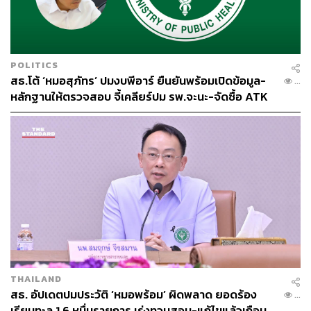
POLITICS
สธ.โต้ ‘หมอสุภัทร’ ปมงบพีอาร์ ยืนยันพร้อมเปิดข้อมูล-
...
หลักฐานให้ตรวจสอบ จี้เคลียร์ปม รพ.จะนะ-จัดซื้อ ATK
THAILAND
สธ. อัปเดตปมประวัติ ‘หมอพร้อม’ ผิดพลาด ยอดร้อง
...
เรียนทะลุ 1.6 หมื่นรายการ เร่งทวนสอบ-แก้ไขแล้วเกือบ