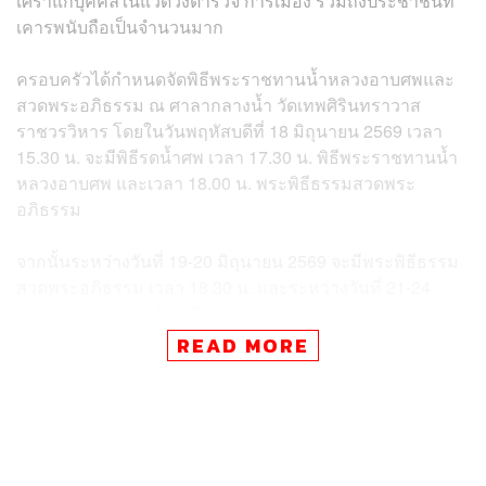
เศร้าแก่บุคคลในแวดวงตำรวจ การเมือง รวมถึงประชาชนที่
เคารพนับถือเป็นจำนวนมาก
ครอบครัวได้กำหนดจัดพิธีพระราชทานน้ำหลวงอาบศพและ
สวดพระอภิธรรม ณ ศาลากลางน้ำ วัดเทพศิรินทราวาส
ราชวรวิหาร โดยในวันพฤหัสบดีที่ 18 มิถุนายน 2569 เวลา
15.30 น. จะมีพิธีรดน้ำศพ เวลา 17.30 น. พิธีพระราชทานน้ำ
หลวงอาบศพ และเวลา 18.00 น. พระพิธีธรรมสวดพระ
อภิธรรม
จากนั้นระหว่างวันที่ 19-20 มิถุนายน 2569 จะมีพระพิธีธรรม
สวดพระอภิธรรม เวลา 18.30 น. และระหว่างวันที่ 21-24
มิถุนายน 2569 จะเป็นพิธีสวดพระอภิธรรม เวลา 18.30 น.
โดยครอบครัวกราบเรียนเชิญผู้เคารพนับถือร่วมแสดงความ
READ MORE
อาลัย
สำหรับ พล.ต.ท. ชัจจ์ เกิดเมื่อวันที่ 27 มิถุนายน 2486 ที่อำเภอ
กำแพงแสน จังหวัดนครปฐม สำเร็จการศึกษาจากโรงเรียน
นายร้อยตำรวจ รุ่นที่ 19 เริ่มรับราชการในตำแหน่งรอง