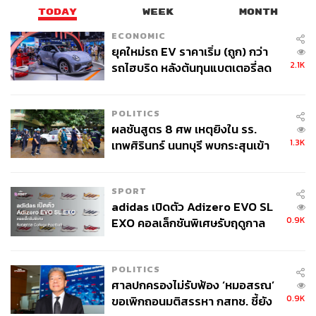
TODAY
WEEK
MONTH
ECONOMIC
ยุคใหม่รถ EV ราคาเริ่ม (ถูก) กว่า
2.1K
รถไฮบริด หลังต้นทุนแบตเตอรี่ลด
ลง - จีนแห่บุกตลาดเกิดใหม่
POLITICS
ผลชันสูตร 8 ศพ เหตุยิงใน รร.
1.3K
เทพศิรินทร์ นนทบุรี พบกระสุนเข้า
จุดสำคัญ ‘ศีรษะ-หน้าอก’ ครูถูกยิง
4 นัด จากระยะไกล
SPORT
adidas เปิดตัว Adizero EVO SL
0.9K
EXO คอลเล็กชันพิเศษรับฤดูกาล
College Football
POLITICS
ศาลปกครองไม่รับฟ้อง ‘หมอสรณ’
0.9K
ขอเพิกถอนมติสรรหา กสทช. ชี้ยัง