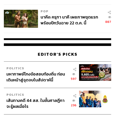
ไม่ใช่ผู้เดือดร้อนเสียหาย
POP
นาคี๓ ครุฑา นาคี เผยภาพชุดแรก
887
พร้อมปักวันฉาย 22 ต.ค. นี้
EDITOR'S PICKS
POLITICS
มหากาพย์โกงข้อสอบท้องถิ่น ก่อน
597
เดินหน้าสู่จุดจบในสัปดาห์นี้
POLITICS
เส้นทางคดี 44 สส. ในชั้นศาลฎีกา
236
จะรู้ผลเมื่อไร