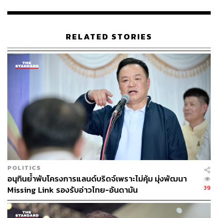
และการเมืองไทย
TAGS:
ยิ่งลักษณ์ ชินวัตร
กระทรวงมหาดไทย
RELATED STORIES
กระทรวงคมนาคม
พรรคเพื่อไทย
สำนักงานตำรวจแห่งชาติ
โรงพยาบาลศิริราช
วัดเทพศิรินทราวาสราชวรวิหาร
346
POLITICS
อนุทินย้ำพับโครงการแลนด์บริดจ์เพราะไม่คุ้ม มุ่งพัฒนา
ABOUT THE AUTHOR
39
Missing Link รองรับอ่าวไทย-อันดามัน
THE STANDARD TEAM
กองบรรณาธิการ THE STANDARD