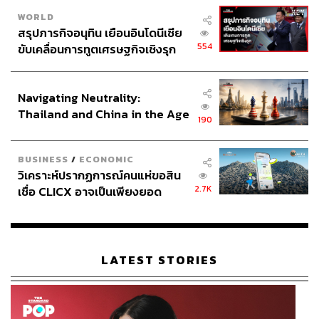
WORLD
สรุปภารกิจอนุทิน เยือนอินโดนีเซีย
554
ขับเคลื่อนการทูตเศรษฐกิจเชิงรุก
ประกาศหุ้นส่วนยุทธศาสตร์ไทย –
อินโดนีเซีย
Navigating Neutrality:
Thailand and China in the Age
190
of a New Global Order
BUSINESS
/
ECONOMIC
วิเคราะห์ปรากฏการณ์คนแห่ขอสิน
2.7K
เชื่อ CLICX อาจเป็นเพียงยอด
ภูเขาน้ำแข็ง ของปัญหาหนี้ครัว
เรือนไทยที่ถูกซุกไว้
LATEST STORIES