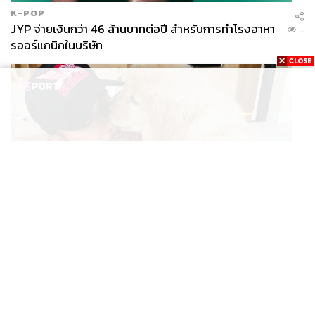
K-POP
JYP จ่ายเงินกว่า 46 ล้านบาทต่อปี สำหรับการทำโรงอาหา
...
รออร์แกนิกในบริษัท
SPORT
สมาชิกใหม่! ลูอิส แฮมิลตัน เปิดตัว ‘Halo’ โกลเดนรีทรีฟ
...
เวอร์ตัวใหม่