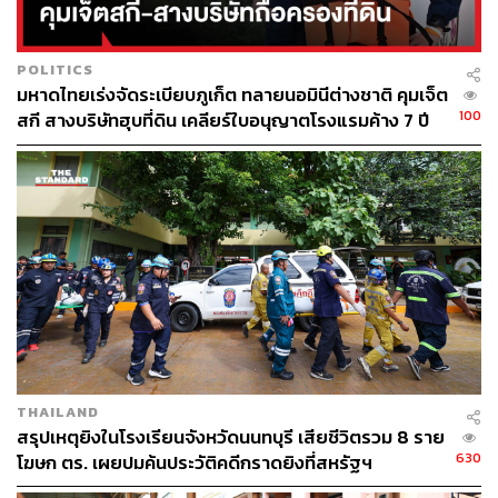
POLITICS
มหาดไทยเร่งจัดระเบียบภูเก็ต ทลายนอมินีต่างชาติ คุมเจ็ต
100
สกี สางบริษัทฮุบที่ดิน เคลียร์ใบอนุญาตโรงแรมค้าง 7 ปี
THAILAND
สรุปเหตุยิงในโรงเรียนจังหวัดนนทบุรี เสียชีวิตรวม 8 ราย
630
โฆษก ตร. เผยปมค้นประวัติคดีกราดยิงที่สหรัฐฯ