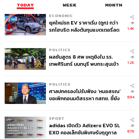
TODAY
WEEK
MONTH
ECONOMIC
ยุคใหม่รถ EV ราคาเริ่ม (ถูก) กว่า
1.4K
รถไฮบริด หลังต้นทุนแบตเตอรี่ลด
ลง - จีนแห่บุกตลาดเกิดใหม่
POLITICS
ผลชันสูตร 8 ศพ เหตุยิงใน รร.
1.2K
เทพศิรินทร์ นนทบุรี พบกระสุนเข้า
จุดสำคัญ ‘ศีรษะ-หน้าอก’ ครูถูกยิง
4 นัด จากระยะไกล
POLITICS
ศาลปกครองไม่รับฟ้อง ‘หมอสรณ’
894
ขอเพิกถอนมติสรรหา กสทช. ชี้ยัง
ไม่ใช่ผู้เดือดร้อนเสียหาย
SPORT
adidas เปิดตัว Adizero EVO SL
876
EXO คอลเล็กชันพิเศษรับฤดูกาล