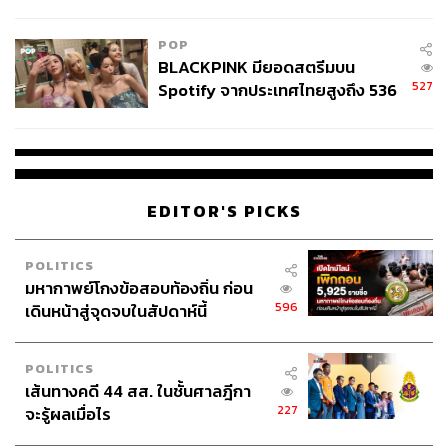
College Football
POP
BLACKPINK มียอดสตรีมบน
527
Spotify จากประเทศไทยสูงถึง 536
ล้านครั้ง ตลอด 10 ปีที่ผ่านมา
EDITOR'S PICKS
POLITICS
มหากาพย์โกงข้อสอบท้องถิ่น ก่อน
596
เดินหน้าสู่จุดจบในสัปดาห์นี้
POLITICS
เส้นทางคดี 44 สส. ในชั้นศาลฎีกา
227
จะรู้ผลเมื่อไร