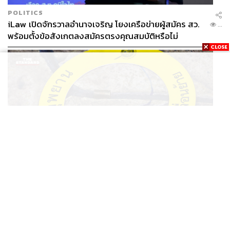
POLITICS
iLaw เปิดจักรวาลอำนาจเจริญ โยงเครือข่ายผู้สมัคร สว.
...
พร้อมตั้งข้อสังเกตลงสมัครตรงคุณสมบัติหรือไม่
THAILAND
รอง ผบช. ภ.1 เผย เก็บพยานหลักฐานเกี่ยวกับผู้ก่อเหตุยิง
...
ในโรงเรียนไปตรวจสอบทั้งหมดแล้ว