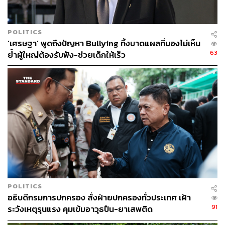
POLITICS
‘เศรษฐา’ พูดถึงปัญหา Bullying ทิ้งบาดแผลที่มองไม่เห็น
63
ย้ำผู้ใหญ่ต้องรับฟัง-ช่วยเด็กให้เร็ว
POLITICS
อธิบดีกรมการปกครอง สั่งฝ่ายปกครองทั่วประเทศ เฝ้า
91
ระวังเหตุรุนแรง คุมเข้มอาวุธปืน-ยาเสพติด