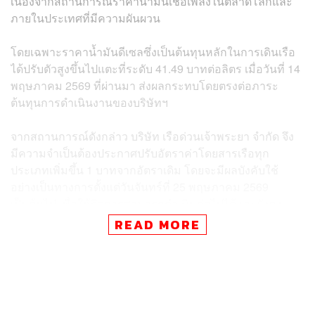
เนื่องจากสถานการณ์ราคาน้ำมันเชื้อเพลิงในตลาดโลกและ
ภายในประเทศที่มีความผันผวน
โดยเฉพาะราคาน้ำมันดีเซลซึ่งเป็นต้นทุนหลักในการเดินเรือ
ได้ปรับตัวสูงขึ้นไปแตะที่ระดับ 41.49 บาทต่อลิตร เมื่อวันที่ 14
พฤษภาคม 2569 ที่ผ่านมา ส่งผลกระทบโดยตรงต่อภาระ
ต้นทุนการดำเนินงานของบริษัทฯ
จากสถานการณ์ดังกล่าว บริษัท เรือด่วนเจ้าพระยา จำกัด จึง
มีความจำเป็นต้องประกาศปรับอัตราค่าโดยสารเรือทุก
ประเภทเพิ่มขึ้น 1 บาทจากอัตราเดิม โดยจะมีผลบังคับใช้
อย่างเป็นทางการตั้งแต่วันจันทร์ที่ 25 พฤษภาคม 2569
เป็นต้นไป เพื่อให้กิจการสามารถดำเนินต่อไปได้และยังคง
รักษามาตรฐานการให้บริการแก่ประชาชน
READ MORE
สำหรับรายละเอียดอัตราค่าโดยสารใหม่ที่จะมีการปรับขึ้น
ประกอบด้วย เรือธงส้ม (เส้นทางนนทบุรี – วัดราชสิงขร) ปรับ
จากราคา 18 บาท เป็น 19 บาทตลอดสาย เรือธงเหลือง (เส้น
ทางนนทบุรี – สาทร) ปรับจากราคา 23 บาท เป็น 24 บาท