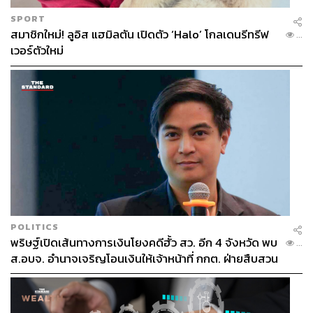
SPORT
สมาชิกใหม่! ลูอิส แฮมิลตัน เปิดตัว ‘Halo’ โกลเดนรีทรีฟ
...
เวอร์ตัวใหม่
POLITICS
พริษฐ์เปิดเส้นทางการเงินโยงคดีฮั้ว สว. อีก 4 จังหวัด พบ
...
ส.อบจ. อำนาจเจริญโอนเงินให้เจ้าหน้าที่ กกต. ฝ่ายสืบสวน