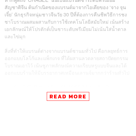
สัญชาติจีน ต้นกำเนิดของแบรนด์มาจากไอเดียของ ‘จาง จุน
เจี๋ย’ นักธุรกิจหนุ่มชาวจีนวัย 30 ปีที่ต้องการคืนชีพวิธีการชง
ชาโบราณผสมผสานกับการใช้เทคโนโลยีสมัยใหม่ เน้นสร้าง
เอกลักษณ์ให้โปรดักต์เป็นชาระดับพรีเมียมไม่เน้นใส่น้ำตาล
และไข่มุก
สิ่งที่ทำให้แบรนด์ต่างจากแบรนด์ชานมทั่วไป คือกลยุทธ์การ
ออกแบบโลโก้และแพ็กเกจ ที่ได้ผสานลวดลายสถาปัตยกรรม
โบราณเอาไว้ เน้นชูภาพลักษณ์ความเรียบหรูแบบจีนและได้
ออกแบบร้านให้มีบรรยากาศเหมือนเลานจ์มากกว่าร้านทั่วไป
หากย้อนไปในปี 2017 ร้าน CHAGEE ได้ประเดิมเปิดสาขา
แรกในมณฑลยูนนาน พร้อมกับการสร้างซัพพลายเชนขึ้นมา
READ MORE
ให้แข็งแกร่ง ใช้เวลาแค่เพียงหนึ่งปีแบรนด์ได้รับกระแสความ
นิยมจากผู้บริโภคชาวจีนอย่างมาก จนต้องขยายสาขาในจีน
มากกว่า 1,000 แห่ง
จากนั้นในปี 2018 ได้ขยายธุรกิจออกนอกประเทศ เริ่มบุก