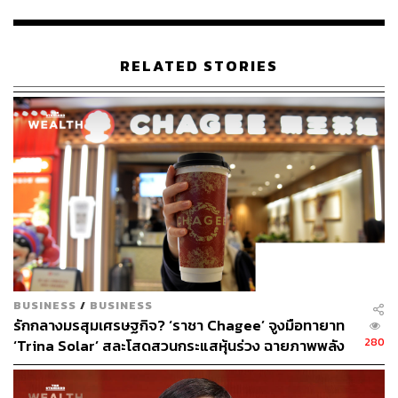
ไทยอีกครั้ง หลังเปิดให้บริการไปแล้ว 3 สาขา ได้แก่ พาร์ค
สีลม เอ็กซ์เซนจ์ ทาวเวอร์ และวานิช วิลเลจ โดยมีเมนู
มากกว่า 10 รายการ ราคาเริ่มตั้งแต่ 100-120 บาท เน้นจับ
RELATED STORIES
กลุ่มผู้บริโภคทั่วไป
Summer Lin ผู้จัดการทั่วไปของ CHAGEE ประเทศไทย กล่าว
ว่า สาขา CHAGEE ในไทยอยู่ภายใต้คอนเซปต์ Tea Bar
ออกแบบมาให้เป็นบ้านหลังที่สามของผู้บริโภคสอดคล้องกับ
พฤติกรรมการดื่มชาของคนไทยที่เปลี่ยนไปและยังเตรียม
ขยายสาขาเพิ่มอย่างน้อยรวมเป็น 5 สาขาในปี 2025 ส่วน
ใหญ่จะอยู่ในพื้นที่กรุงเทพฯ เป็นหลัก ส่วนการขยายไปต่าง
จังหวัด ต้องรอดูความต้องการของคนในพื้นที่อีกครั้ง
สามารถติดตาม THE STANDARD WEALTH
BUSINESS
/
BUSINESS
รักกลางมรสุมเศรษฐกิจ? ‘ราชา Chagee’ จูงมือทายาท
ผ่านแอปพลิเคชันต่างๆ ที่คุณสะดวกหรือใช้งานอยู่แล้วได้เลย
280
‘Trina Solar’ สละโสดสวนกระแสหุ้นร่วง ฉายภาพพลัง
กลุ่มทุนรุ่นใหม่ในจีน