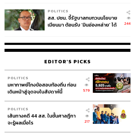
เหมาะสม
POLITICS
สส. ปชน. จี้รัฐบาลทบทวนนโยบาย
244
เมียนมา ต้อนรับ ‘มินอ่องหล่าย’ ได้
แค่สัญญาว่างเปล่า
EDITOR'S PICKS
POLITICS
มหากาพย์โกงข้อสอบท้องถิ่น ก่อน
579
เดินหน้าสู่จุดจบในสัปดาห์นี้
POLITICS
เส้นทางคดี 44 สส. ในชั้นศาลฎีกา
217
จะรู้ผลเมื่อไร