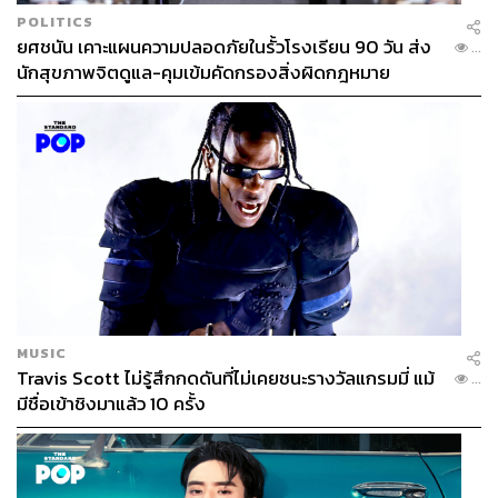
POLITICS
ยศชนัน เคาะแผนความปลอดภัยในรั้วโรงเรียน 90 วัน ส่ง
...
นักสุขภาพจิตดูแล-คุมเข้มคัดกรองสิ่งผิดกฎหมาย
MUSIC
Travis Scott ไม่รู้สึกกดดันที่ไม่เคยชนะรางวัลแกรมมี่ แม้
...
มีชื่อเข้าชิงมาแล้ว 10 ครั้ง