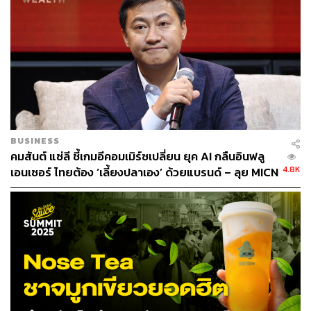
TAGS:
ร้านชา
CHAGEE
BUSINESS
คมสันต์ แซ่ลี ชี้เกมอีคอมเมิร์ซเปลี่ยน ยุค AI กลืนอินฟลู
2.2K
4.8K
เอนเซอร์ ไทยต้อง ‘เลี้ยงปลาเอง’ ด้วยแบรนด์ – ลุย MICN
นำเข้า-ส่งออก-พัฒนา 100 แบรนด์ เชื่อมห่วงโซ่ไทย-จีน
พร้อมลุยสนาม ‘ร้านสะดวกซื้อ’
ABOUT THE AUTHOR
จิรันธนิน กมลเลิศ
Content Creator ประจำ THE STANDARD
WEALTH