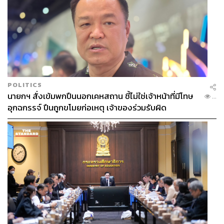
POLITICS
นายกฯ สั่งเข้มพกปืนนอกเคหสถาน ชี้ไม่ใช่เจ้าหน้าที่มีโทษ
...
อุกฉกรรจ์ ปืนถูกขโมยก่อเหตุ เจ้าของร่วมรับผิด