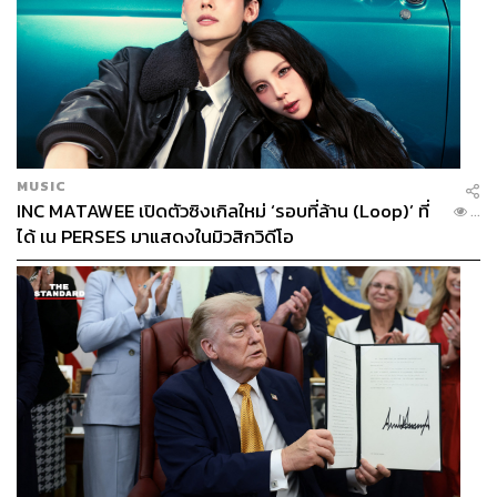
MUSIC
INC MATAWEE เปิดตัวซิงเกิลใหม่ ‘รอบที่ล้าน (Loop)’ ที่
...
ได้ เน PERSES มาแสดงในมิวสิกวิดีโอ