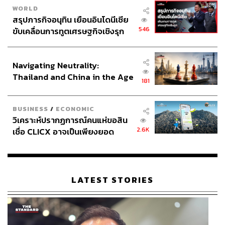
WORLD
สรุปภารกิจอนุทิน เยือนอินโดนีเซีย
546
ขับเคลื่อนการทูตเศรษฐกิจเชิงรุก
ประกาศหุ้นส่วนยุทธศาสตร์ไทย –
อินโดนีเซีย
Navigating Neutrality:
Thailand and China in the Age
181
of a New Global Order
BUSINESS
/
ECONOMIC
วิเคราะห์ปรากฏการณ์คนแห่ขอสิน
2.6K
เชื่อ CLICX อาจเป็นเพียงยอด
ภูเขาน้ำแข็ง ของปัญหาหนี้ครัว
เรือนไทยที่ถูกซุกไว้
LATEST STORIES