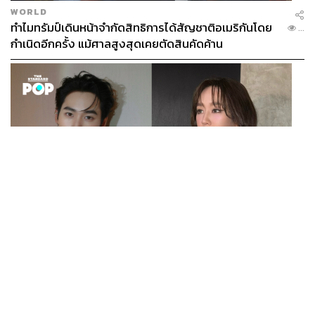
WORLD
ทำไมทรัมป์เดินหน้าจำกัดสิทธิการได้สัญชาติอเมริกันโดย
...
กำเนิดอีกครั้ง แม้ศาลสูงสุดเคยตัดสินคัดค้าน
ENTERTAINMENT
เก้า นพเก้า และ พาย รินรดา เตรียมร่วมงานกันใน ‘รสกาล
...
Enchanted Taste In Time’