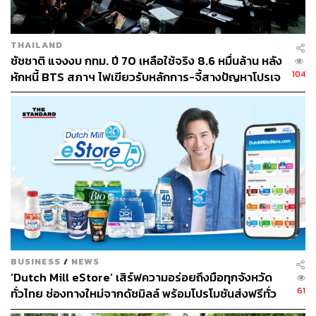
THAILAND
ชัชชาติ แจงงบ กทม. ปี 70 เหลือใช้จริง 8.6 หมื่นล้าน หลัง
104
หักหนี้ BTS สภาฯ ไฟเขียวรับหลักการ-จี้สางปัญหาโปรเจ
กต์ล่าช้า
BUSINESS
/
NEWS
‘Dutch Mill eStore’ เสิร์ฟความอร่อยถึงมือทุกจังหวัด
61
ทั่วไทย ช่องทางใหม่จากดัชมิลล์ พร้อมโปรโมชันส่งฟรีทั่ว
ประเทศ ส่งไว สั่งก่อนเที่ยง ได้ของวันถัดไป ส่งสินค้าแบบ