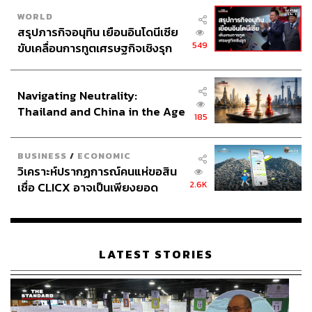
WORLD
สรุปภารกิจอนุทิน เยือนอินโดนีเซีย
ABOUT THE AUTHOR
549
ขับเคลื่อนการทูตเศรษฐกิจเชิงรุก
THE STANDARD TEAM
ประกาศหุ้นส่วนยุทธศาสตร์ไทย –
กองบรรณาธิการ THE STANDARD
อินโดนีเซีย
Navigating Neutrality:
ABOUT THE PHOTOGRAPHER
Thailand and China in the Age
185
of a New Global Order
ศวิตา พูลเสถียร
ช่างภาพข่าว ประจำสำนักข่าว THE
STANDARD
BUSINESS
/
ECONOMIC
วิเคราะห์ปรากฏการณ์คนแห่ขอสิน
2.6K
เชื่อ CLICX อาจเป็นเพียงยอด
ภูเขาน้ำแข็ง ของปัญหาหนี้ครัว
เรือนไทยที่ถูกซุกไว้
LATEST STORIES