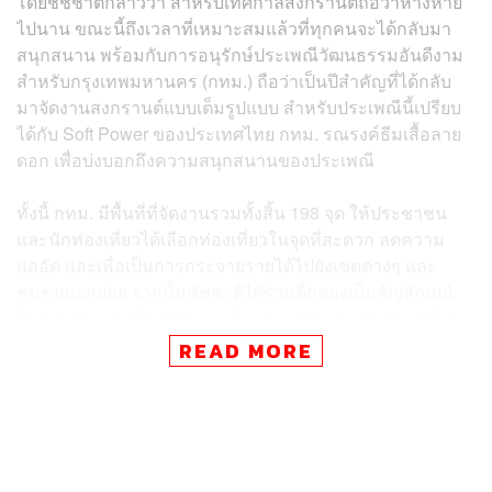
โดยชัชชาติกล่าวว่า สำหรับเทศกาลสงกรานต์ถือว่าห่างหาย
ไปนาน ขณะนี้ถึงเวลาที่เหมาะสมแล้วที่ทุกคนจะได้กลับมา
สนุกสนาน พร้อมกับการอนุรักษ์ประเพณีวัฒนธรรมอันดีงาม
สำหรับกรุงเทพมหานคร (กทม.) ถือว่าเป็นปีสำคัญที่ได้กลับ
มาจัดงานสงกรานต์แบบเต็มรูปแบบ สำหรับประเพณีนี้เปรียบ
ได้กับ Soft Power ของประเทศไทย กทม. รณรงค์ธีมเสื้อลาย
ดอก เพื่อบ่งบอกถึงความสนุกสนานของประเพณี
ทั้งนี้ กทม. มีพื้นที่ที่จัดงานรวมทั้งสิ้น 198 จุด ให้ประชาชน
และนักท่องเที่ยวได้เลือกท่องเที่ยวในจุดที่สะดวก ลดความ
แออัด และเพื่อเป็นการกระจายรายได้ไปยังเขตต่างๆ และ
ชุมชนแยกย่อย จากนั้นชัชชาติได้ร่วมตีกลองเป็นสัญลักษณ์
ในการเปิดงานเริ่มเทศกาล พร้อมรำวงกับคณะผู้บริหารที่อยู่
บนเวที
READ MORE
โดยชัชชาติแจกน้ำพระพุทธมนต์ที่ผ่านการปลุกเสกตามพิธี
โบราณจากพระครูปริตรามัญ แห่งวัดชนะสงคราม ให้กับ
ประชาชนที่มาร่วมงาน ซึ่งสำหรับวันที่ 13 และ 14 เมษายน
จะแบ่งรอบการแจกน้ำมนต์ออกเป็นวันละ 5 รอบ คือเวลา