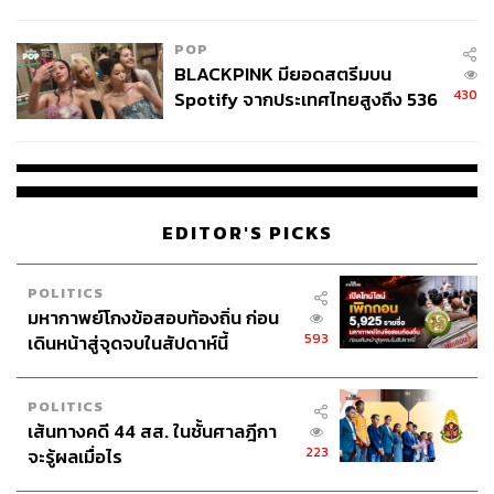
ลง - จีนแห่บุกตลาดเกิดใหม่
POP
BLACKPINK มียอดสตรีมบน
430
Spotify จากประเทศไทยสูงถึง 536
ล้านครั้ง ตลอด 10 ปีที่ผ่านมา
EDITOR'S PICKS
TAGS:
ชัชชาติ สิทธิพันธุ์
กรุงเทพมหานคร
เสาชิงช้า
เทศกาลสงกรานต์
ศาลาว่าการกรุงเทพมหานคร
POLITICS
มหากาพย์โกงข้อสอบท้องถิ่น ก่อน
593
เดินหน้าสู่จุดจบในสัปดาห์นี้
POLITICS
เส้นทางคดี 44 สส. ในชั้นศาลฎีกา
223
จะรู้ผลเมื่อไร
301