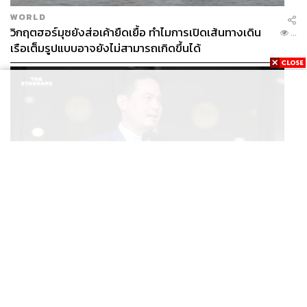
WORLD
วิกฤตฮอร์มุซยังส่อเค้ายืดเยื้อ ทำไมการเปิดเส้นทางเดิน
...
เรือเต็มรูปแบบอาจยังไม่สามารถเกิดขึ้นได้
POLITICS
/
THAILAND
ภราดรมอง ก.ท่องเที่ยวฯ ขอใช้งบจาก พ.ร.ก. กู้เงินฯ ทำ
...
โครงการไทยเที่ยวไทยพลัส ถือว่าเข้าเกณฑ์กู้เงินฉุกเฉิน