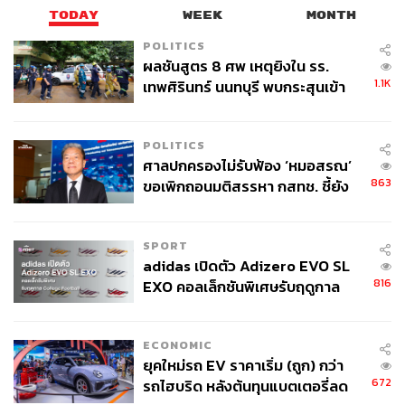
TODAY
WEEK
MONTH
POLITICS
ผลชันสูตร 8 ศพ เหตุยิงใน รร.
1.1K
เทพศิรินทร์ นนทบุรี พบกระสุนเข้า
จุดสำคัญ ‘ศีรษะ-หน้าอก’ ครูถูกยิง
4 นัด จากระยะไกล
POLITICS
ศาลปกครองไม่รับฟ้อง ‘หมอสรณ’
863
ขอเพิกถอนมติสรรหา กสทช. ชี้ยัง
ไม่ใช่ผู้เดือดร้อนเสียหาย
SPORT
adidas เปิดตัว Adizero EVO SL
816
EXO คอลเล็กชันพิเศษรับฤดูกาล
College Football
ECONOMIC
ยุคใหม่รถ EV ราคาเริ่ม (ถูก) กว่า
672
รถไฮบริด หลังต้นทุนแบตเตอรี่ลด