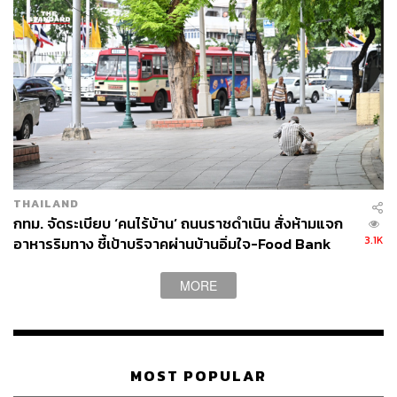
เย็นตรงจากโรงงาน [ADVERTORIAL]
THAILAND
กทม. จัดระเบียบ ‘คนไร้บ้าน’ ถนนราชดำเนิน สั่งห้ามแจก
3.1K
อาหารริมทาง ชี้เป้าบริจาคผ่านบ้านอิ่มใจ-Food Bank
MORE
MOST POPULAR