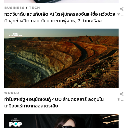
BUSINESS
/
TECH
กวดวิชาดับ แต่แท็บเล็ต AI โต ผู้ปกครองจีนแห่ซื้อ หวังช่วย
...
ติวลูกช่วงปิดเทอม ดันยอดขายพุ่งทะลุ 7 ล้านเครื่อง
WORLD
ทำไมสหรัฐฯ อนุมัติเงินกู้ 400 ล้านดอลลาร์ ลงทุนใน
...
เหมืองแร่หายากออสเตรเลีย