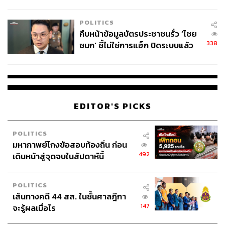
โลกภายใน 6 วัน
แผลลึกฝังราก เครื่องออกกำลังกาย ส่วย และการ
POLITICS
คืบหน้าข้อมูลบัตรประชาชนรั่ว ‘ไชย
รีดไถ
338
ชนก’ ชี้ไม่ใช่การแฮ็ก ปิดระบบแล้ว
พบต้นตอจาก IP เดียว
แม้จะมีความก้าวหน้าเชิงเทคโนโลยี แต่ตลอด 4 ปี กทม. ก็ไม่
อาจหลีกหนีรอยแผลเรื่องคอร์รัปชันที่ปรากฏให้เห็นตามหน้า
สื่อ ทั้งประเด็นความไม่โปร่งใสในการจัดซื้อเครื่องออกกำลัง
EDITOR'S PICKS
กาย ไปจนถึงพฤติกรรมการเรียกรับผลประโยชน์ของเจ้า
หน้าที่
POLITICS
อาจารย์มานะฉายภาพแผลฝังลึกเหล่านี้ว่า พฤติกรรม
มหากาพย์โกงข้อสอบท้องถิ่น ก่อน
คอร์รัปชันโดยรวมยังเหมือนเดิมก่อนที่ชัชชาติจะเข้ามา
492
เดินหน้าสู่จุดจบในสัปดาห์นี้
ทำงาน เช่น การขอใช้ที่สาธารณะหรือบริเวณรอบห้างสรรพ
สินค้าเพื่อทำตลาดนัด ทั้งที่พื้นที่เหล่านั้นมีไว้เพื่อความ
POLITICS
ปลอดภัยยามเกิดเหตุฉุกเฉิน
เส้นทางคดี 44 สส. ในชั้นศาลฎีกา
147
จะรู้ผลเมื่อไร
“คอร์รัปชันในการจัดซื้อจัดจ้างยังมีอยู่กระจัดกระจายตามเขต