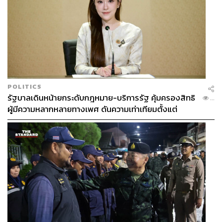
นอกจากนี้อาจารย์มานะ ยังขยายความถึงคำว่า ระบบนิเวศที่
ต่อต้านการทุจริต ว่า ข้าราชการไม่ได้ทำงานอยู่โดดๆ แต่
เกี่ยวพันกับความต้องการของประชาชน นักธุรกิจ และปัจจัย
ซัพพลายเชน หากการจัดซื้อจัดจ้าง เช่น เครื่องออกกำลังกาย
มีราคาแพงระดับมหาเศรษฐีใช้ หรือหากเจ้าหน้าที่ใช้ดุลพินิจ
ตามกฎหมายแบบตึงเป๊ะจนขาดความยืดหยุ่น ประชาชนก็เข้า
POLITICS
ถึงบริการยาก นำไปสู่การวิ่งเต้น
รัฐบาลเดินหน้ายกระดับกฎหมาย-บริการรัฐ คุ้มครองสิทธิ
...
ผู้มีความหลากหลายทางเพศ ดันความเท่าเทียมตั้งแต่
ที่สำคัญคือวัฒนธรรมการเอาใจนาย หากข้าราชการผู้ใหญ่
หลักสูตรในห้องเรียนถึงที่ทำงาน
ยังชินกับการรับของขวัญช่วงปีใหม่ สงกรานต์ วันเกิด หรือ
การเอารถหลวงมาใช้งานส่วนตัว ระบบเส้นสายก็จะยังคงอยู่
และข้าราชการน้ำดีที่ตั้งใจทำงานเพื่อประชาชนก็จะหมด
โอกาสและเบื่อหน่ายไปในที่สุด
การบ้านถึง ‘ผู้ว่าฯ คนใหม่’ และพลังของทุกคะแนน
เสียง