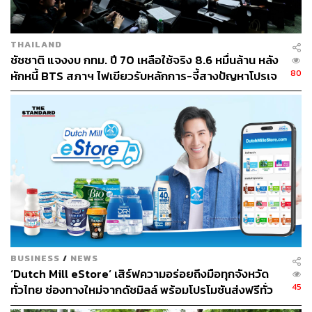
เป็นพฤติกรรมของนักการเมืองท้องถิ่น สมาชิกสภา
กรุงเทพมหานคร (ส.ก.) หรือการทุจริตของเจ้าหน้าที่ตามเขต
และสำนักงานต่างๆ
THAILAND
ชัชชาติ แจงงบ กทม. ปี 70 เหลือใช้จริง 8.6 หมื่นล้าน หลัง
80
หักหนี้ BTS สภาฯ ไฟเขียวรับหลักการ-จี้สางปัญหาโปรเจ
“เรายังพบว่าการทุจริตตามเขตต่างๆ ยังมีอยู่ ซึ่งจุดนี้เป็นเรื่อง
กต์ล่าช้า
ที่ท่านผู้ว่าฯ ต้องรับผิดชอบ ที่ยังไม่สามารถบริหารจัดการหรือ
แก้ไขปัญหาในระดับนี้ให้หมดไปได้” อาจารย์มานะ สะท้อน
8 เต็ม 10 คะแนน ความพยายามนำ ‘ระบบใหม่’
ครอบ ‘ระบบเก่า’
เมื่อถามถึงคะแนนภาพรวมตลอด 4 ปี ACT ให้คะแนนการ
ทำงานด้านการต่อต้านคอร์รัปชันในยุคของชัชชาติไว้ที่ 8
BUSINESS
/
NEWS
เต็ม 10 คะแนน เหตุผลสำคัญเบื้องหลังคะแนนที่ค่อนข้างสูงนี้
‘Dutch Mill eStore’ เสิร์ฟความอร่อยถึงมือทุกจังหวัด
ไม่ใช่เพราะ กทม. ไร้ซึ่งการทุจริต แต่เป็นเพราะ ACT มอง
45
ทั่วไทย ช่องทางใหม่จากดัชมิลล์ พร้อมโปรโมชันส่งฟรีทั่ว
เห็นความมุ่งมั่นตั้งใจ ในการผลักดันกลไกใหม่ๆ เข้ามาแก้ไข
ประเทศ ส่งไว สั่งก่อนเที่ยง ได้ของวันถัดไป ส่งสินค้าแบบ