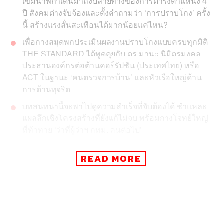
เข็มนาฬิกาเดินมาถึงปลายทางของการดำรงตำแหน่ง 4
ปี สังคมต่างจับจ้องและตั้งคำถามว่า ‘การปราบโกง’ ครั้ง
นี้ สร้างแรงสั่นสะเทือนได้มากน้อยแค่ไหน?
เพื่อกางสมุดพกประเมินผลงานปราบโกงแบบครบทุกมิติ
THE STANDARD ได้พูดคุยกับ ดร.มานะ นิมิตรมงคล
ประธานองค์กรต่อต้านคอร์รัปชัน (ประเทศไทย) หรือ
ACT ในฐานะ ‘คนตรวจการบ้าน’ และหัวเรือใหญ่ด้าน
การต้านทุจริต
บทสนทนานี้จะพาไปดูความสำเร็จที่จับต้องได้ ชำแหละ
แผลลึกเชิงโครงสร้างที่ยังแก้ไม่จบ พร้อมกางโจทย์ใหญ่
ที่ท้าทาย ‘ว่าที่ผู้ว่าฯ กทม. คนต่อไป’
ย้อนกลับไปวันแรกที่ชัชชาติชนะการเลือกตั้ง ท่าทีแรกที่
READ MORE
สะท้อนให้เห็นถึงความตระหนักรู้ในปัญหาคอร์รัปชัน คือ
การนำคณะผู้บริหารเดินทางไปที่
องค์กรต่อต้านคอร์รัปชัน (ป
ระเทศไทย)
ทันที เพื่อแลกเปลี่ยนและขอคำแนะนำว่า กทม.
ควรมีวิธีการแก้ปัญหาคอร์รัปชันอย่างไร มีเรื่องใดเป็นเรื่อง
ร้อน เรื่องด่วน และเรื่องที่จำเป็นต้องเอาชนะให้ได้