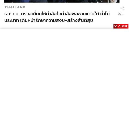
THAILAND
เสธ.ทบ. ตรวจเยี่ยมให้กำลังใจกำลังพลชายแดนใต้ ย้ำไม่
...
สำหรับสนามเลือกตั้งผู้ว่าฯ กทม. ที่กำลังจะมาถึงอาจารย์
ประมาท เดินหน้ารักษาความสงบ-สร้างสันติสุข
มานะคาดหวังนโยบายปราบโกงที่จับต้องได้ โดยเฉพาะการ
เดินหน้าเรื่องเทคโนโลยี การเปิดเผยข้อมูลการใช้งบ
ประมาณและอำนาจรัฐ รวมถึงการเปิดพื้นที่ให้ประชาชน
เข้าไปมีส่วนร่วมกำหนดงบประมาณและการพัฒนาเมือง
และเพื่อให้ได้คะแนนการประเมินจาก ACT 10 เต็ม 10 ผู้ว่าฯ
คนใหม่ต้องมีความมุ่งมั่นและเข้าถึงธรรมชาติของบุคลากร
กทม. เพื่อหาทางป้องกันไม่ให้คนนอกเข้ามาวิ่งเต้น และต้อง
ใช้งบประมาณอย่างมีสติปัญญาใช้เท่าไรแล้วประชาชนมี
News
Wealth
Pop
ความสุขมากขึ้น อันนั้นคือภารกิจที่ผู้ว่าฯ กทม. ต้องทำให้ได้
Podcast
Video
Now
Opinion
Careers
Events
Privacy
About
Contact
ในช่วงท้ายของการสัมภาษณ์ ประธานองค์กรต่อต้าน
Policy
คอร์รัปชัน ได้ฝากข้อคิดถึงคนกรุงเทพฯ และว่าที่ผู้ว่าฯ คน
FOR
ใหม่
ADVERTISING
“การเลือกตั้งมีความสำคัญมาก สิทธิของประชาชนสามารถ
MEMBERSHIP