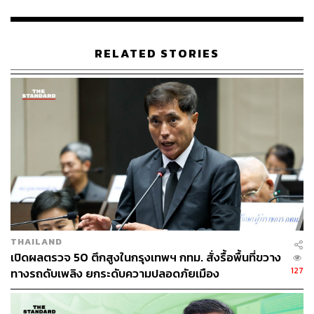
RELATED STORIES
ซึ่งทาง ACT ได้ให้ข้อคิดเห็นและฝากข้อเรียกร้องทั้งหมด 5
ข้อ ประกอบด้วย กำหนดนโยบาย No Gift Policy โดยห้าม
ข้าราชการและผู้บริหาร กทม. ทุกระดับรับของขวัญหรือของ
กำนัลทุกชนิด , ประกาศไม่รับค่าคอมมิชชันยา โดยให้โรง
พยาบาลในสังกัด กทม. ทั้งหมดให้สัตยาบันปฏิเสธเงินกินเปล่า
จากบริษัทจัดจำหน่ายเวชภัณฑ์, ฟื้นโครงการใบอนุญาตยิ้ม
เพื่อปรับระบบการขออนุญาตก่อสร้างและต่อเติมบ้านให้ผ่าน
ระบบออนไลน์ ช่วยลดดุลยพินิจของเจ้าหน้าที่และตัดวงจร
การเรียกรับสินบน
, ผลักดันบริษัท กรุงเทพธนาคม จำกัด เข้าแนวร่วม CAC รวม
THAILAND
ถึงการกำหนดให้คู่ค้ารายใหญ่ของบริษัทที่เป็นแขนขาการ
เปิดผลตรวจ 50 ตึกสูงในกรุงเทพฯ กทม. สั่งรื้อพื้นที่ขวาง
ลงทุนของ กทม. ต้องเข้าร่วมแนวร่วมต่อต้านคอร์รัปชันด้วย
127
ทางรถดับเพลิง ยกระดับความปลอดภัยเมือง
และ สร้างเมืองต้นแบบความโปร่งใสร่วมกับประชาชน บรรจุ
หลักสูตรต้านโกงในโรงเรียนสังกัด กทม. และเปิดช่องทางให้