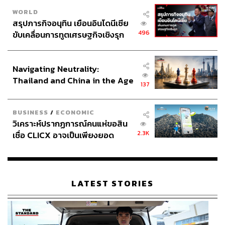
ต่างๆ เรายังได้ยินว่าเจ้าหน้าที่เรียกรับผลประโยชน์ ไม่ว่าจะ
WORLD
เป็นนายช่างโยธา การอนุญาตก่อสร้างอาคาร หรืองานจัด
สรุปภารกิจอนุทิน เยือนอินโดนีเซีย
เก็บรายได้และภาษี ซึ่งเป็นเรื่องใหญ่มาก รูปแบบพฤติกรรม
496
ขับเคลื่อนการทูตเศรษฐกิจเชิงรุก
ไม่ได้แตกต่างจากเดิม และเรายังไม่สามารถเอาชนะสิ่งเหล่า
ประกาศหุ้นส่วนยุทธศาสตร์ไทย –
นี้ได้”
อินโดนีเซีย
Navigating Neutrality:
Thailand and China in the Age
137
ปรากฏการณ์งบเหลือ 5 พันล้าน และหลัก 3 จริง
of a New Global Order
BUSINESS
/
ECONOMIC
วิเคราะห์ปรากฏการณ์คนแห่ขอสิน
อย่างไรก็ตาม ข่าวการจัดเก็บรายได้ภาษีที่เพิ่มขึ้น จน กทม. มี
2.3K
เชื่อ CLICX อาจเป็นเพียงยอด
งบประมาณเหลือกว่า 5 พันล้านบาท ถือเป็นปรากฏการณ์ที่
ภูเขาน้ำแข็ง ของปัญหาหนี้ครัว
น่าสนใจ ACT วิเคราะห์ว่าเม็ดเงินที่เหลือนี้มาจาก 2 ทาง คือ
เรือนไทยที่ถูกซุกไว้
ฝ่ายรายได้ที่จัดเก็บได้มากขึ้น และฝ่ายรายจ่ายที่ประหยัดได้
จากการประมูลงานและจัดซื้อจัดจ้างที่ลดการคอร์รัปชันลง
LATEST STORIES
อาจารย์มานะกล่าวว่าความสำเร็จนี้เกิดขึ้นจากสิ่งที่เรียกว่า
ระบบ 3 จริง