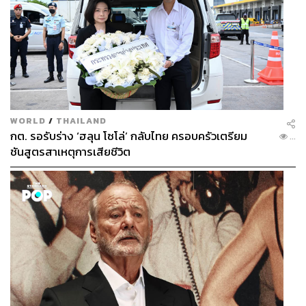
เปิดเผยข้อมูลจริง: แม้กฎหมายจะบังคับให้องค์กร
ปกครองส่วนท้องถิ่นต้องเปิดเผยข้อมูลอยู่แล้ว แต่เมื่อผู้
บริหารลงมือทำอย่างจริงจัง ประชาชนตรวจสอบได้
“อะไรที่สว่าง อะไรที่คนเข้าไปตรวจ คนโกงจะโกงยาก
ขึ้น”
ตรวจสอบจริง: มีการตรวจสอบอย่างเข้มงวดว่าการใช้
เงินทุกบาททุกสตางค์ของ กทม. ต้องได้ประโยชน์เต็ม
WORLD
/
THAILAND
เม็ดเต็มหน่วย เพื่อรักษาผลประโยชน์ของรัฐ
กต. รอรับร่าง ‘ฮลุน โซโล่’ กลับไทย ครอบครัวเตรียม
...
ลงโทษจริง: กทม. ได้ดำเนินคดีกับข้าราชการและ
ชันสูตรสาเหตุการเสียชีวิต
ลูกจ้างที่กระทำผิดหลายรายในช่วง 4 ปีที่ผ่านมา ซึ่งถือ
เป็นเรื่องที่จำเป็นอย่างยิ่ง
ทุบหม้อข้าวส่วยอุปถัมภ์ รื้อ ‘ระบบนิเวศคอร์รัปชัน’
เมื่อบทสนทนาดำเนินมาถึงประเด็นคำว่าส่วย และ ระบบ
อุปถัมภ์ ที่ฝังรากลึกในสังคมไทย ACT มีมุมมองว่า “เราจะ