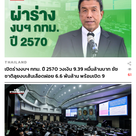
ประชาชนร่วมแจ้งเบาะแสทุจริตอย่างปลอดภัยผ่านระบบ
เทคโนโลยี
ซึ่ง 5 ข้อนี้เป็นโจทย์ใหญ่ที่อาจารย์มานะนำมาใช้เป็นเกณฑ์
ในการตรวจการบ้านชัชชาติในวันนี้
สอบผ่านผู้นำไร้รอยด่างพร้อย แต่สอบตก
คอร์รัปชันระดับท้องถิ่น
THAILAND
เปิดร่างงบฯ กทม. ปี 2570 วงเงิน 9.39 หมื่นล้านบาท ชัช
61
ชาติลุยงบเส้นเลือดฝอย 6.6 พันล้าน พร้อมเปิด 9
ตลอดระยะเวลาการทำงาน ทางคณะผู้บริหารของ กทม. ได้
ยุทธศาสตร์พัฒนาเมือง
เข้ามาอัปเดตความคืบหน้าให้ ACT ฟังเป็นระยะ สิ่งที่ค้นพบ
และถือเป็นความสำเร็จในระดับนโยบายคือ ไม่มีข่าวการ
คอร์รัปชันโดยตัวผู้ว่าฯ กทม. คณะผู้บริหาร หรือทีมงาน
บุคลากรระดับบน
อย่างไรก็ตาม หากมองลึกลงไปในระดับปฏิบัติการ ปัญหา
คอร์รัปชันใน กทม. ยังคงมีลักษณะคล้ายคลึงกับอดีต ไม่ว่าจะ