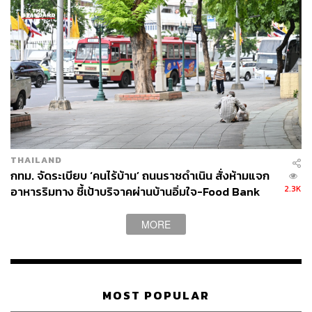
ปัญหาที่ยากและต้องใช้เวลา
เย็นตรงจากโรงงาน [ADVERTORIAL]
“ท่านมีความพยายามที่จะผลักดันกลไกใหม่ๆ ไปครอบระบบ
เก่าที่มันถูกจำกัดด้วยกฎหมาย และวัฒนธรรมการปฏิบัติของ
เจ้าหน้าที่ กทม. แม้ส่วนใหญ่จะยังมีความมุ่งมั่นเสมอต้นเสมอ
ปลาย แต่หลายๆ อย่างก็ยังไม่สามารถเอาชนะได้ ซึ่งตรงนี้ถือ
เป็นบทเรียนสำคัญให้กับคนที่เสนอตัวมารับการเลือกตั้งเป็นผู้
ว่าฯ คนใหม่”อาจารย์มานะ กล่าว
อุปสรรคสำคัญอย่างข้อจำกัดด้านกฎระเบียบของ กทม. เอง
THAILAND
กฎหมายของกระทรวงมหาดไทย การขออนุญาตก่อสร้าง
กทม. จัดระเบียบ ‘คนไร้บ้าน’ ถนนราชดำเนิน สั่งห้ามแจก
อาคารที่ซับซ้อน หรือแม้แต่จำนวนข้าราชการและลูกจ้าง
2.3K
อาหารริมทาง ชี้เป้าบริจาคผ่านบ้านอิ่มใจ-Food Bank
กทม. ที่มีมากถึงกว่า 90,000 คน ต้องไม่ถูกนำมาใช้เป็นข้อ
อ้าง ว่าไม่สามารถควบคุมคนได้ หรือมองไม่เห็นปัญหาที่ถูก
MORE
ปกปิดไว้ คนที่อาสาเข้ามาทำงานการเมืองต้องทราบข้อจำกัด
เหล่านี้ดีอยู่แล้ว
MOST POPULAR
Traffy Fondue และ อาสาสมัคร อาวุธใหม่ที่สร้าง