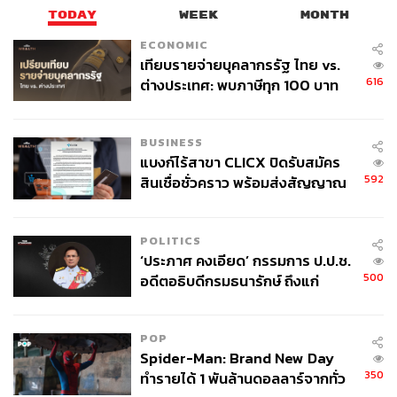
แรงกระเพื่อม
TODAY
WEEK
MONTH
ECONOMIC
เทียบรายจ่ายบุคลากรรัฐ ไทย vs.
หนึ่งในผลงานที่ประธาน ACT มองว่าว้าว และสร้างการ
616
ต่างประเทศ: พบภาษีทุก 100 บาท
เปลี่ยนแปลงได้อย่างเป็นรูปธรรม คือการนำเทคโนโลยีมาใช้
ของคนไทยใช้ไปกับข้าราชการเฉียด
ในการให้บริการประชาชน ผ่านระบบ Traffy Fondue และ
40 บาท
BMA OSS ระบบเหล่านี้ไม่เพียงแต่เป็นเรื่องแปลกใหม่สำหรับ
BUSINESS
คนกรุงเทพฯ แต่ยังเป็นแบบอย่างให้กับผู้นำทั่วประเทศ เพราะ
แบงก์ไร้สาขา CLICX ปิดรับสมัคร
ไม่ใช่แค่ช่องทางรับฟังเสียงประชาชน แต่เป็นเครื่องมือ
592
สินเชื่อชั่วคราว พร้อมส่งสัญญาณ
ประสานงานที่มีการบันทึกประวัติ ทำให้สามารถตรวจสอบ
เตือนกลุ่มกู้เงินผิดวัตถุประสงค์-ให้
แทรกย้อนหลังได้ว่า ปัญหาของประชาชนเกิดจากหน่วยงาน
ข้อมูลเท็จ เตรียมดำเนินคดีเด็ดขาด
POLITICS
ใด ละเลย เชื่องช้า หรือมีการคอร์รัปชันเกิดขึ้นหรือไม่
‘ประภาศ คงเอียด’ กรรมการ ป.ป.ช.
500
อดีตอธิบดีกรมธนารักษ์ ถึงแก่
นอกจากนี้ การดึงอาสาสมัคร จำนวนมากเข้ามามีส่วนร่วม
อนิจกรรม
ถือเป็นอีกหนึ่งกลยุทธ์ที่ชาญฉลาด “คนๆ เดียวคิด คนๆ เดียว
ทำ ไม่มีทางเก่งอย่างรอบด้าน การที่มีคนจำนวนมากเข้ามา
POP
ช่วยคิดช่วยทำเพื่อพัฒนากรุงเทพฯ เป็นเรื่องที่ดีมาก สะท้อน
Spider-Man: Brand New Day
ให้เห็นว่าท่านใส่ใจเรื่องการสร้างการมีส่วนร่วม”
350
ทำรายได้ 1 พันล้านดอลลาร์จากทั่ว