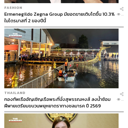
บอกคนรุ่นใหม่ว่ามันเป็นเรื่องปกติไม่ได้เด็ดขาด”
FASHION
Ermenegildo Zegna Group มียอดขายเติบโตขึ้น 10.3%
...
ประเทศไทยกำลังเตรียมตัวเข้าเป็นสมาชิก OECD (องค์การ
ในไตรมาสที่ 2 ของปีนี้
เพื่อความร่วมมือทางเศรษฐกิจและการพัฒนา) ซึ่งเป็นโอกาส
ทางเศรษฐกิจและศักดิ์ศรีของประเทศ แต่จะสำเร็จอย่างสง่า
งามได้ ไทยต้องเอาชนะปัญหาคอร์รัปชันให้ได้ การเติบโต
อย่างยั่งยืน ทั้งสิ่งแวดล้อม สังคม และการบริหารงานภาครัฐ
ล้วนต้องมีธรรมาภิบาลเป็นรากฐาน
ปัญหาของข้าราชการ กทม. คือความคุ้นเคยที่สะสมมานาน
นับสิบปี โดยเฉพาะผู้ที่มีอายุราชการนานๆ จะรู้กันดีว่า
ตำแหน่งไหน ‘กิน’ อะไรได้บ้าง ตำแหน่งไหนได้ผลประโยชน์
เท่าไร และต้องส่งส่วยให้ใคร
THAILAND
“ถ้าเราหยุดปัญหาเชิงโครงสร้างตรงนี้ได้ ถ้าทุกคนรู้ว่าไม่
กองทัพเรืออัญเชิญเรือพระที่นั่งสุพรรณหงส์ ลงน้ำซ้อม
...
ฝีพายเตรียมขบวนพยุหยาตราทางชลมารค ปี 2569
ต้องส่งส่วยให้กับเบื้องบน ไม่ว่าระดับไหน ข้าราชการก็จะมี
ความทุกข์น้อยลง ดิ้นรนหาเงินน้อยลง โดยเฉพาะเงินส่วย
เมื่อเจ้านายไม่เรียกรับ จำนวนเงินที่ต้องหามาก็ลดลง เขาจะมี
ความสุขมากขึ้นและโกงน้อยลง”