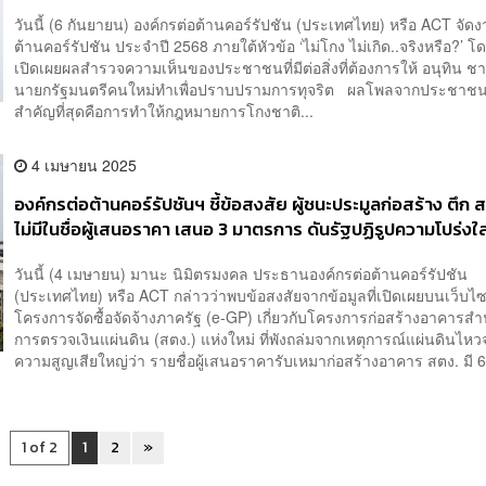
วันนี้ (6 กันยายน) องค์กรต่อต้านคอร์รัปชัน (ประเทศไทย) หรือ ACT จัดง
ต้านคอร์รัปชัน ประจำปี 2568 ภายใต้หัวข้อ ‘ไม่โกง ไม่เกิด..จริงหรือ?’ โ
เปิดเผยผลสำรวจความเห็นของประชาชนที่มีต่อสิ่งที่ต้องการให้ อนุทิน ชา
นายกรัฐมนตรีคนใหม่ทำเพื่อปราบปรามการทุจริต ผลโพลจากประชาชนชี้ว่
สำคัญที่สุดคือการทำให้กฎหมายการโกงชาติ...
4 เมษายน 2025
องค์กรต่อต้านคอร์รัปชันฯ ชี้ข้อสงสัย ผู้ชนะประมูลก่อสร้าง ตึก 
ไม่มีในชื่อผู้เสนอราคา เสนอ 3 มาตรการ ดันรัฐปฏิรูปความโปร่งใ
วันนี้ (4 เมษายน) มานะ นิมิตรมงคล ประธานองค์กรต่อต้านคอร์รัปชัน
(ประเทศไทย) หรือ ACT กล่าวว่าพบข้อสงสัยจากข้อมูลที่เปิดเผยบนเว็บไซ
โครงการจัดซื้อจัดจ้างภาครัฐ (e-GP) เกี่ยวกับโครงการก่อสร้างอาคารส
การตรวจเงินแผ่นดิน (สตง.) แห่งใหม่ ที่พังถล่มจากเหตุการณ์แผ่นดินไหว
ความสูญเสียใหญ่ว่า รายชื่อผู้เสนอราคารับเหมาก่อสร้างอาคาร สตง. มี 6 บ
1 of 2
1
2
»