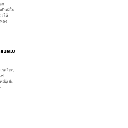
โรงเรียน
ออก
มยินดีใน
องให้
หลัง
 เสนอแบ
ขนาดใหญ่
ถไฟ
ีผู้เสีย
–