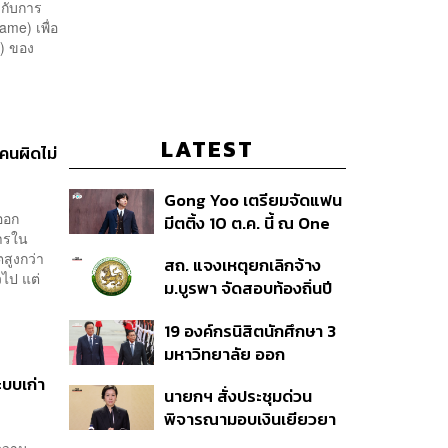
งกับการ
ame) เพื่อ
) ของ
LATEST
คนผิดไม่
Gong Yoo เตรียมจัดแฟน
ออก
มีตติ้ง 10 ต.ค. นี้ ณ One
การใน
Bangkok Forum
ตสูงกว่า
สถ. แจงเหตุยกเลิกจ้าง
วไป แต่
ม.บูรพา จัดสอบท้องถิ่นปี
66
19 องค์กรนิสิตนักศึกษา 3
มหาวิทยาลัย ออก
แถลงการณ์ร่วม ค้าน
ะบบเก่า
นายกฯ สั่งประชุมด่วน
รัฐบาลต้อนรับ ‘มิน อ่อง
พิจารณามอบเงินเยียวยา
หล่าย’
เหตุยิงใน รร. เสียชีวิต 1