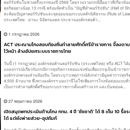
คอร์รัปชันในช่วงครึ่งแรกของปี 2569 โดยรวบรวมกรณีอื้อฉาวที่เกี่ยวข้อ
ทุจริตอย่างน้อย 13 กรณี พร้อมจัดทำเป็น "บัญชีดำคอร์รัปชัน" (Hall of Sh
สะท้อนปัญหาคอร์รัปชันและจุดอ่อนของระบบหลักนิติธรรม (Rule of Law
ประเทศไทย มานะ นิมิตรมงคล ประธานองค์กรต่อต้า...
1 กรกฎาคม 2026
ACT ประณามโกงสอบท้องถิ่นทำลายศักดิ์ศรีข้าราชการ จี้ลงดาบ
ไว้หน้า ล้างอัปยศระบบราชการไทย
วันนี้ (1 กรกฎาคม) องค์กรต่อต้านคอร์รัปชัน (ประเทศไทย) หรือ ACT ได้
แถลงการณ์เกี่ยวกับกรณีการทุจริตการสอบแข่งขันเพื่อบรรจุเป็นข้าราช
องค์กรปกครองส่วนท้องถิ่น โดยระบุว่าเหตุการณ์ดังกล่าวมีมูลค่าการทุจริ
4,500 ล้านบาท ซึ่งทางองค์กรฯ มองว่านี่ไม่ใช่เพียงการโกงข้อสอบแบบทั่
เป็นการทำลายศักดิ์ศรีของระบบราชการตั้งแต่ก้าวแรก และบั่นทอนค...
27 พฤษภาคม 2026
เปิดสมุดพกประเมินต้านโกง กทม. 4 ปี ‘ชัชชาติ’ ได้ 8 เต็ม 10 รื้อร
ได้ แต่ยังพ่ายส่วย-อุปถัมภ์