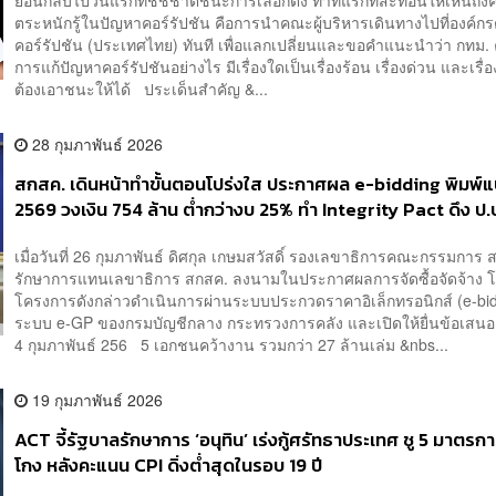
ย้อนกลับไปวันแรกที่ชัชชาติชนะการเลือกตั้ง ท่าทีแรกที่สะท้อนให้เห็นถึ
ตระหนักรู้ในปัญหาคอร์รัปชัน คือการนำคณะผู้บริหารเดินทางไปที่องค์กร
คอร์รัปชัน (ประเทศไทย) ทันที เพื่อแลกเปลี่ยนและขอคำแนะนำว่า กทม. ค
การแก้ปัญหาคอร์รัปชันอย่างไร มีเรื่องใดเป็นเรื่องร้อน เรื่องด่วน และเรื่อ
ต้องเอาชนะให้ได้ ประเด็นสำคัญ &...
28 กุมภาพันธ์ 2026
สกสค. เดินหน้าทำขั้นตอนโปร่งใส ประกาศผล e-bidding พิมพ์แ
2569 วงเงิน 754 ล้าน ต่ำกว่างบ 25% ทำ Integrity Pact ดึง ป.
สตง.-ACT ร่วมสังเกตการณ์ ไร้ข้อร้องเรียน
เมื่อวันที่ 26 กุมภาพันธ์ ดิศกุล เกษมสวัสดิ์ รองเลขาธิการคณะกรรมการ 
รักษาการแทนเลขาธิการ สกสค. ลงนามในประกาศผลการจัดซื้อจัดจ้าง 
โครงการดังกล่าวดำเนินการผ่านระบบประกวดราคาอิเล็กทรอนิกส์ (e-bi
ระบบ e-GP ของกรมบัญชีกลาง กระทรวงการคลัง และเปิดให้ยื่นข้อเสนอเมื
4 กุมภาพันธ์ 256 5 เอกชนคว้างาน รวมกว่า 27 ล้านเล่ม &nbs...
19 กุมภาพันธ์ 2026
ACT จี้รัฐบาลรักษาการ ‘อนุทิน’ เร่งกู้ศรัทธาประเทศ ชู 5 มาตร
โกง หลังคะแนน CPI ดิ่งต่ำสุดในรอบ 19 ปี