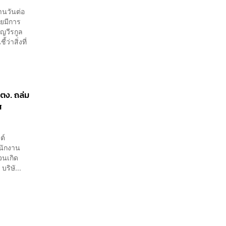
านวันต่อ
ดยมีการ
ญวีรกูล
าสิ่งที่
สตง. ถล่ม
ส
ต์
ำนักงาน
จนเกิด
ริษั...