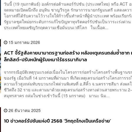
วันนี้ (19 กุมภาพันธ์) องค์กรต่อต้านคอร์รัปชัน (ประเทศไทย) หรือ ACT 
จดหมายเปิดผนึกถึง อนุทิน ชาญวีรกูล รักษาการนายกรัฐมนตรี แสดงควา
โอกาสที่ได้รับความไว้วางใจให้ก้าวขึ้นทำหน้าที่ผู้นำประเทศ พร้อมเรียกร้
รัฐบาลชุดใหม่ยกระดับการแก้ไขปัญหาทุจริตคอร์รัปชันเป็นวาระเร่งด่วน 
ประเทศไทยเผชิญวิกฤตความเชื่อมั่นบนเวทีโลก ในเนื้อค...
15 มกราคม 2026
ACT จี้รัฐสังคายนามาตรฐานก่อสร้าง หลังเหตุเครนถล่มซ้ำซาก
ล็กลิสต์-ปรับหนักผู้รับเหมาไร้ธรรมาภิบาล
จากกรณีอุบัติเหตุรุนแรงต่อเนื่องในโครงการก่อสร้างโครงสร้างพื้นฐาน
ของรัฐ เมื่อวันที่ 14 มกราคมที่ผ่านมา ที่เกิดเหตุเครนก่อสร้างโครงการร
ความเร็วสูงถล่มทับขบวนรถไฟด่วนพิเศษที่ อ.สีคิ้ว จ.นครราชสีมา ส่งผลให้ม
ชีวิตถึง 32 ราย และตามมาด้วยเหตุเครนก่อสร้างทางด่วนสายพระราม 2
สมุทรสาคร ถล่มในช่วงเช้าวันนี้ (15 มกราคม) มานะ นิม...
26 ธันวาคม 2025
10 ข่าวคอร์รัปชันแห่งปี 2568 ‘วิกฤตโกงเป็นเครือข่าย’