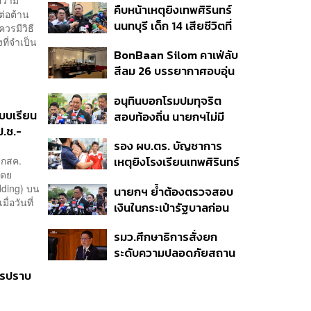
งความ
คืบหน้าเหตุยิงเทพศิรินทร์
ลบ. ทุพพลภาพ 7 แสนบาท
ต่อต้าน
นนทบุรี เด็ก 14 เสียชีวิตที่
บาดเจ็บสาหัส 2 แสนบาท
วรมีวิธี
โรงพยาบาล สธ. ยืนยันครู
งที่จำเป็น
บาดเจ็บเล็กน้อย 1 แสน
BonBaan Silom คาเฟ่ลับ
เสียชีวิต 5 ราย เจ็บ 22
บาท
สีลม 26 บรรยากาศอบอุ่น
ราย
เหมือนบ้าน
อนุทินบอกโรมปมทุจริต
บบเรียน
สอบท้องถิ่น นายกฯไม่มี
ป.ช.-
หน้าที่ดู TOR แต่มีหน้าที่หา
รอง ผบ.ตร. บัญชาการ
คนผิดมาลงโทษ
สกสค.
เหตุยิงโรงเรียนเทพศิรินทร์
โดย
นนทบุรี สั่งค้นหา 2 รอบ
dding) บน
นายกฯ ย้ำต้องตรวจสอบ
ยืนยันไร้คนติดค้าง พบศพ
่อวันที่
เงินในกระเป๋ารัฐบาลก่อน
ปู่-ย่าที่บ้านพักผู้ก่อเหตุ
เคาะลุยไทยช่วยไทย พลัส
รมว.ศึกษาธิการสั่งยก
เฟส 2 หรือปรับเกณฑ์
ระดับความปลอดภัยสถาน
50:50 ยันเงินคงคลัง
ศึกษาทั่วประเทศ ขอหยุด
รัฐบาลแข็งแรง
การปราบ
แชร์เพื่อระงับพฤติกรรม
เลียนแบบ หลังเหตุยิงใน