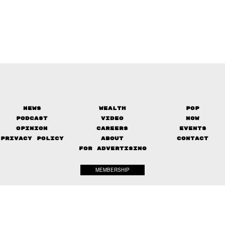
News
Wealth
Pop
Podcast
Video
Now
Opinion
Careers
Events
Privacy Policy
About
Contact
FOR ADVERTISING
MEMBERSHIP
© 2017-
2026
The Standard. All rights reserved.