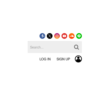
LOG IN
SIGN UP