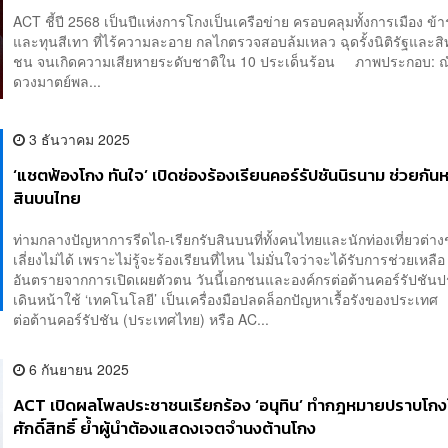
ACT ชี้ปี 2568 เป็นปีแห่งการโกงเป็นเครือข่าย ครอบคลุมทั้งการเมือง ข
และทุนสีเทา ที่ไร้ความละอาย กลไกตรวจสอบล้มเหลว ฉุดรั้งนิติรัฐและสิ
ชน จนเกิดความเสียหายระดับชาติใน 10 ประเด็นร้อน ภาพประกอบ: ณั
ดวงมาตย์พล...
3 ธันวาคม 2025
‘แชตฟ้องโกง ทันใจ’ เปิดช่องร้องเรียนคอร์รัปชันนิรนาม ช่วยกัน
สินบนไทย
ท่ามกลางปัญหาการรีดไถ-เรียกรับสินบนที่ทั้งคนไทยและนักท่องเที่ยวต่าง
เลี่ยงไม่ได้ เพราะไม่รู้จะร้องเรียนที่ไหน ไม่มั่นใจว่าจะได้รับการช่วยเหลื
อันตรายจากการเปิดเผยตัวตน วันนี้เอกชนและองค์กรต่อต้านคอร์รัปชัน
เดินหน้าใช้ ‘เทคโนโลยี’ เป็นเครื่องมือปลดล็อกปัญหาเรื้อรังของประเทศ
ต่อต้านคอร์รัปชัน (ประเทศไทย) หรือ AC...
6 กันยายน 2025
ACT เปิดผลโพลประชาชนเรียกร้อง ‘อนุทิน’ ทำกฎหมายปราบโกงใ
ศักดิ์สิทธิ์ ย้ำผู้นำต้องแสดงเจตจำนงต้านโกง