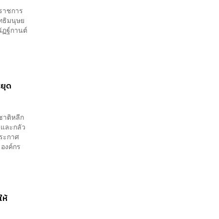
้าราชการ
ทธิมนุษย
ฏฐ์กานต์
หยุด
ชาติหลีก
อ และกลัว
ประกาศ
 องค์กร
ห้