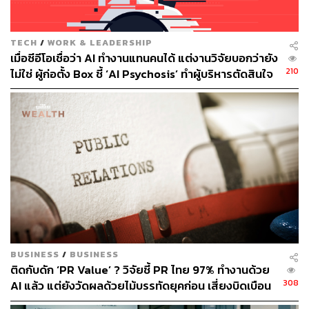
TECH
/
WORK & LEADERSHIP
เมื่อซีอีโอเชื่อว่า AI ทำงานแทนคนได้ แต่งานวิจัยบอกว่ายัง
210
ไม่ใช่ ผู้ก่อตั้ง Box ชี้ ‘AI Psychosis’ ทำผู้บริหารตัดสินใจ
251
ปลดคนจากสิ่งที่ไม่เคยลงมือ
ABOUT THE AUTHOR
THE STANDARD WEALTH
สำนักข่าวเศรษฐกิจ ธุรกิจ และการลงทุน โดย
ทีมข่าว THE STANDARD
BUSINESS
/
BUSINESS
ติดกับดัก ‘PR Value’ ? วิจัยชี้ PR ไทย 97% ทำงานด้วย
308
AI แล้ว แต่ยังวัดผลด้วยไม้บรรทัดยุคก่อน เสี่ยงบิดเบือน
ความน่าเชื่อถือที่เป็นหัวใจของแบรนด์