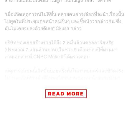
“เมื่อเกิดเหตุการณ์ไม่ดีขึ้น หลายคนอาจเลือกที่จะนำเรื่องนั้น
ไปพูดในที่ประชุมต่อหน้าคนอื่นๆ และชี้หน้าว่ากล่าวกัน ซึ่ง
มันไม่เคยจบลงด้วยดีเลย” Okusa กล่าว
บริษัทของเธอสร้างรายได้ถึง 2 หมื่นล้านดอลลาร์สหรัฐ
(ประมาณ 7 แสนล้านบาท) ในช่วง 9 เดือนของปีที่ผ่านมา
ตามเอกสารที่ CNBC Make It ได้ตรวจสอบ
เหตุการณ์เช่นนี้เกิดขึ้นบ่อยครั้งทั้งในภาพยนตร์และชีวิตจริง
ไม่ว่าจะเป็นหัวหน้าที่ไม่พอใจผลงานของลูกน้องและนำมา
ประจานในที่ประชุมทีม หรือเพื่อนร่วมงานที่ต่อว่าคนอื่น
กลางออฟฟิศเพราะไม่ช่วยงานโปรเจกต์
READ MORE
พฤติกรรมเหล่านี้สร้างความอึดอัดให้กับทุกคนในที่ทำงาน
รวมถึงผู้ที่เป็นเพียงผู้พบเห็นเหตุการณ์ และอาจนำไปสู่ปัญหา
ด้าน HR เพราะเข้าข่ายการสร้างสภาพแวดล้อมที่เป็นปฏิปักษ์
ในที่ทำงาน