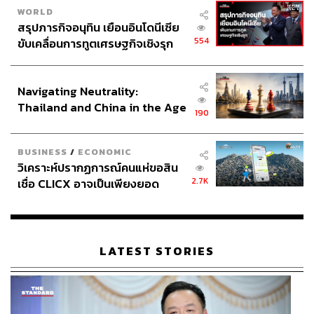
WORLD
สรุปภารกิจอนุทิน เยือนอินโดนีเซีย
554
ขับเคลื่อนการทูตเศรษฐกิจเชิงรุก
ประกาศหุ้นส่วนยุทธศาสตร์ไทย –
อินโดนีเซีย
Navigating Neutrality:
Thailand and China in the Age
190
of a New Global Order
BUSINESS
/
ECONOMIC
วิเคราะห์ปรากฏการณ์คนแห่ขอสิน
2.7K
เชื่อ CLICX อาจเป็นเพียงยอด
ภูเขาน้ำแข็ง ของปัญหาหนี้ครัว
เรือนไทยที่ถูกซุกไว้
LATEST STORIES