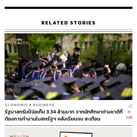
พยายามจำกัดการมีปฏิสัมพันธ์และรักษาความสัมพันธ์แบบ
มืออาชีพไว้
RELATED STORIES
สำหรับกรณีที่มีปัญหากับหัวหน้างาน Gorick Ng ที่ปรึกษา
ด้านอาชีพจาก Harvard แนะนำว่าให้บันทึกเหตุการณ์ไว้และ
นำไปพูดคุยในการประชุมแบบตัวต่อตัว โดยอาจพูดว่า “ฉัน
สังเกตเห็นว่าคุณมักจะ (ยกตัวอย่างการสื่อสารที่ไม่ดี) มันจะดี
กว่าถ้าคุณทำแบบนี้แทน”
และพยายามมองในแง่ดีว่าหัวหน้าไม่ได้ตั้งใจทำร้ายจิตใจ
ใคร แต่หากพฤติกรรมยังไม่เปลี่ยนแปลง และเพื่อนร่วมงานก็
มีประสบการณ์คล้ายกัน อาจต้องยกระดับเรื่องไปที่ฝ่าย HR
‘การสื่อสารที่ดี’ เปรียบเสมือนสะพานที่เชื่อมความสัมพันธ์ใน
ECONOMIC
/
BUSINESS
ที่ทำงาน การเลือกวิธีสื่อสารที่เหมาะสมไม่เพียงแต่จะช่วย
รัฐบาลทรัมป์จ่อเก็บ 3.34 ล้านบาท จากนักศึกษาต่างชาติที่
แก้ไขปัญหา แต่ยังสะท้อนถึงความเป็นมืออาชีพและวุฒิภาวะ
228
ต้องการทำงานในสหรัฐฯ หลังเรียนจบ สะเทือน
ของผู้สื่อสาร ท้ายที่สุดแล้ว การสร้างบรรยากาศการทำงานที่
มหาวิทยาลัย – Silicon Valley
ดีไม่ได้ขึ้นอยู่กับว่าคุณพูดอะไร แต่อยู่ที่ ‘วิธีการพูด’ และ
‘จังหวะเวลา’ ที่เหมาะสมต่างหาก