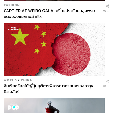
FASHION
CARTIER AT WEIBO GALA เครื่องประดับบนลุคพรม
...
แดงของแขกคนสำคัญ
WORLD
/
CHINA
จีนเรียกร้องให้ญี่ปุ่นยุติการพิจารณาครอบครองอาวุธ
...
นิวเคลียร์