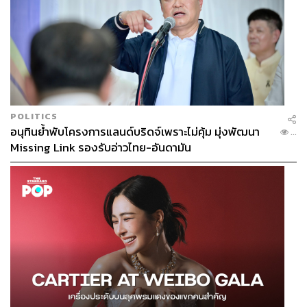
POLITICS
อนุทินย้ำพับโครงการแลนด์บริดจ์เพราะไม่คุ้ม มุ่งพัฒนา
...
Missing Link รองรับอ่าวไทย-อันดามัน