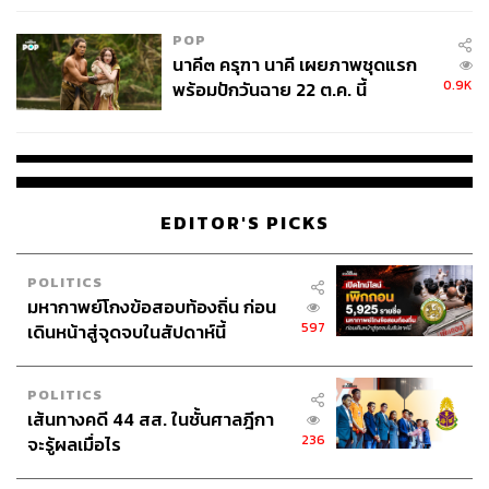
POP
นาคี๓ ครุฑา นาคี เผยภาพชุดแรก
0.9K
พร้อมปักวันฉาย 22 ต.ค. นี้
EDITOR'S PICKS
POLITICS
มหากาพย์โกงข้อสอบท้องถิ่น ก่อน
597
เดินหน้าสู่จุดจบในสัปดาห์นี้
POLITICS
เส้นทางคดี 44 สส. ในชั้นศาลฎีกา
236
จะรู้ผลเมื่อไร