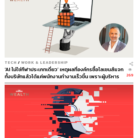
ภาพ:
Master1305 / Shutterstock
อ้างอิง:
https://www.cnbc.com/2025/01/08/apothekary-ceo-to
p-red-flag-i-see-in-employees-poor-communication.h
tml
TECH
/
WORK & LEADERSHIP
สามารถติดตาม THE STANDARD WEALTH
‘AI ไม่ใช่กีฬาประเภทเดี่ยว’ เหตุผลที่องค์กรซื้อไลเซนส์แจก
ผ่านแอปพลิเคชันต่างๆ ที่คุณสะดวกหรือใช้งานอยู่แล้วได้เลย
269
ทั้งบริษัทแล้วได้แค่พนักงานทำงานเร็วขึ้น เพราะผู้บริหาร
เข้าใจ AI ผิดตั้งแต่ต้น
TAGS:
การทำงาน
วัฒนธรรมองค์กร
เพื่อนร่วมงาน
Apothékary