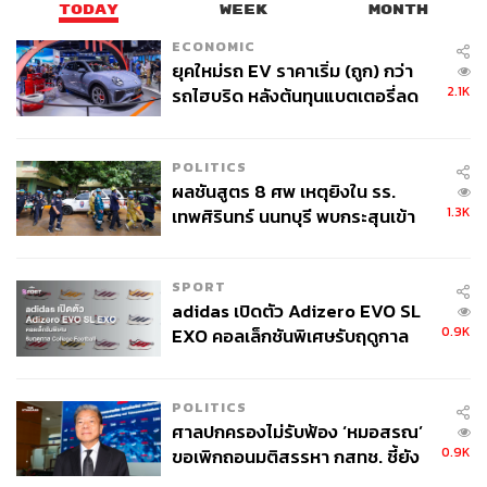
TODAY
WEEK
MONTH
ECONOMIC
ยุคใหม่รถ EV ราคาเริ่ม (ถูก) กว่า
2.1K
รถไฮบริด หลังต้นทุนแบตเตอรี่ลด
ลง - จีนแห่บุกตลาดเกิดใหม่
POLITICS
ผลชันสูตร 8 ศพ เหตุยิงใน รร.
1.3K
เทพศิรินทร์ นนทบุรี พบกระสุนเข้า
จุดสำคัญ ‘ศีรษะ-หน้าอก’ ครูถูกยิง
4 นัด จากระยะไกล
SPORT
adidas เปิดตัว Adizero EVO SL
0.9K
EXO คอลเล็กชันพิเศษรับฤดูกาล
College Football
POLITICS
ศาลปกครองไม่รับฟ้อง ‘หมอสรณ’
0.9K
ขอเพิกถอนมติสรรหา กสทช. ชี้ยัง
ไม่ใช่ผู้เดือดร้อนเสียหาย