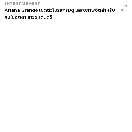
ENTERTAINMENT
Ariana Grande เปิดตัวโปรแกรมดูแลสุขภาพจิตสำหรับ
...
คนในอุตสาหกรรมดนตรี
News
Wealth
Pop
Podcast
Video
Now
Opinion
Careers
Events
Privacy
About
Contact
Policy
FOR
ADVERTISING
MEMBERSHIP