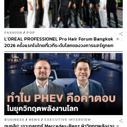
FASHION
/
POP
L’OREAL PROFESSIONEL Pro Hair Forum Bangkok
...
2026 ครั้งแรกในไทยที่เวทีระดับโลกของวงการแฮร์ถูกยก
มาไว้กลางกรุงเทพฯ [Advertorial]
BUSINESS
/
NEWS
/
EXECUTIVE INTERVIEW
ชมคลิป: เจาะกลยุทธ์ Mercedes-Benz ฝ่าวิกฤตพลังงาน
...