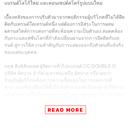
แบรนด์โลโก้ใหม่ และคอนเซปต์สโตร์รูปแบบใหม่
เบื้องหลังของการปรับตัวมาจากพฤติกรรมผู้บริโภคที่ไม่ได้ยึด
ติดกับเทรนด์ใดเทรนด์หนึ่ง แต่ต้องการอิสระในการผสม
ผสานสไตล์การแต่งกายที่สะท้อนความเป็นตัวเอง สอดคล้อง
กับกระแสแฟชั่นโลกที่กำลังเปลี่ยนผ่านจากการยึดติดกับเท
รนด์ สู่การให้ความสำคัญกับการแสดงออกถึงตัวตนที่แท้จริง
ของแต่ละบุคคล
กฤช สิงห์สัจจเทศ ผู้จัดการทั่วไปแบรนด์ CC DOUBLE O
บริษัท ยัสปาล จำกัด (มหาชน) หรือ ยัสปาล กรุ๊ป เผยว่า
ปัจจุบันผู้บริโภคต้องการความยืดหยุ่นในการแต่งกายที่
สามารถปรับเปลี่ยนได้ทั้งในวันทำงานและวันหยุด ทำให้การ
แต่งตัวกลายเป็นเรื่องของการสร้างสรรค์มากกว่าการตามเท
รนด์
READ MORE
ด้วยเหตุนี้แบรนด์จึงต้องปรับตัวด้วยการนำเสนอตัวเลือกที่
หลากหลาย เพื่อให้ผู้บริโภคสามารถผสมผสานสไตล์ที่ตอบ
โจทย์ไลฟ์สไตล์ของตนเองได้ โดยเฉพาะกลุ่มคนรุ่นใหม่ที่ให้