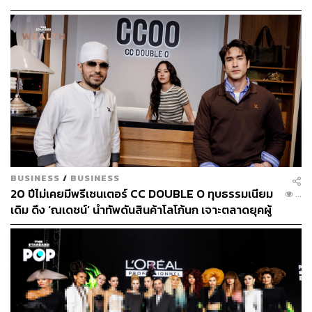
ABOUT THE AUTHOR
THE STANDARD WEALTH
สำนักข่าวเศรษฐกิจ ธุรกิจ และการลงทุน โดย
ทีมข่าว THE STANDARD
BUSINESS
/
BUSINESS
20 ปีไม่เคยมีพรีเซนเตอร์ CC DOUBLE O ทุบธรรมเนียม
...
เดิม ดึง ‘ณเดชน์’ นำทัพดันสินค้าโลโก้นก เจาะตลาดยุคผู้
บริโภคเน้นความคุ้มค่า