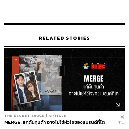
ปัจจุบัน CC DOUBLE O มีจำนวน 54 สาขาทั่วประเทศ และ
วางแผนขยายการปรับโฉมสาขาอื่นๆ อย่างต่อเนื่อง เพื่อให้ผู้
บริโภคสัมผัสประสบการณ์การช้อปปิ้งรูปแบบใหม่ ที่สอดรับ
กับการเปลี่ยนแปลงของตลาดแฟชั่นที่กำลังก้าวเข้าสู่ยุคของ
การแสดงออกทางสไตล์ที่หลากหลายมากขึ้น
RELATED STORIES
สามารถติดตาม THE STANDARD WEALTH
ผ่านแอปพลิเคชันต่างๆ ที่คุณสะดวกหรือใช้งานอยู่แล้วได้เลย
TAGS:
กลยุทธ์
กลยุทธ์ธุรกิจ
เทรนด์แฟชั่น
CC DOUBLE O
LOADING...
THE SECRET SAUCE | ARTICLE
MERGE: แค่ต้นทุนต่ำ อาจไม่ใช่หัวใจของแบรนด์ที่โต
...