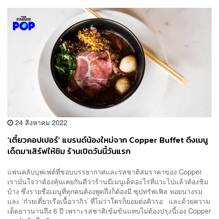
24 สิงหาคม 2022
‘เตี๋ยวคอปเปอร์’ แบรนด์น้องใหม่จาก Copper Buffet ดึงเมนู
เด็ดมาเสิร์ฟให้ชิม ร้านเปิดวันนี้วันแรก
แฟนคลับบุฟเฟต์ที่ชอบบรรยากาศและรสชาติสมราคาของ Copper
เรามั่นใจว่าต้องคุ้นเคยกันดีว่าร้านมีเมนูเด็ดอะไรที่แวะไปแล้วต้องชิม
บ้าง ซึ่งรายชื่อเมนูที่ทุกคนต้องพูดถึงก็ต้องมี ซุปทรัฟเฟิล หอยนางรม
และ ‘ก๋วยเตี๋ยวเรือเนื้อวากิว’ ที่ไม่ว่าใครก็ยอมต่อคิวรอ และด้วยความ
เด็ดยาวนานถึง 6 ปี เพราะรสชาติเข้มข้นแทบไม่ต้องปรุงนี้เอง Copper