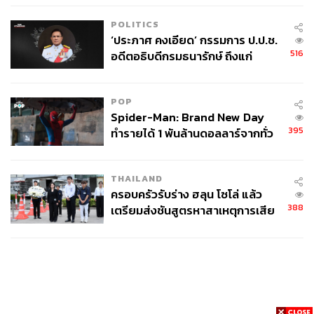
ข้อมูลเท็จ เตรียมดำเนินคดีเด็ดขาด
POLITICS
‘ประภาศ คงเอียด’ กรรมการ ป.ป.ช.
516
อดีตอธิบดีกรมธนารักษ์ ถึงแก่
อนิจกรรม
POP
Spider-Man: Brand New Day
395
ทำรายได้ 1 พันล้านดอลลาร์จากทั่ว
โลกภายใน 6 วัน
THAILAND
ครอบครัวรับร่าง ฮลุน โซโล่ แล้ว
388
เตรียมส่งชันสูตรหาสาเหตุการเสีย
ชีวิต