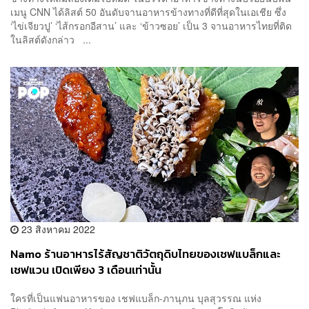
เมนู CNN ได้ลิสต์ 50 อันดับจานอาหารข้างทางที่ดีที่สุดในเอเชีย ซึ่ง
‘ไข่เจียวปู’ ‘ไส้กรอกอีสาน’ และ ‘ข้าวซอย’ เป็น 3 จานอาหารไทยที่ติด
ในลิสต์ดังกล่าว ...
23 สิงหาคม 2022
Namo ร้านอาหารไร้สัญชาติวัตถุดิบไทยของเชฟแบล็กและ
เชฟแวน เปิดเพียง 3 เดือนเท่านั้น
ใครที่เป็นแฟนอาหารของ เชฟแบล็ก-ภานุภน บุลสุวรรณ แห่ง