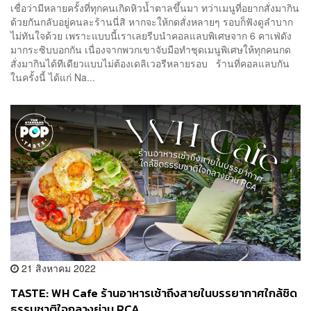
เชื่อว่ามีหลายครั้งที่ทุกคนเกิดหิวน้ำตาลขึ้นมา ทว่าเมนูที่อยากสั่งมากิน
ด้วยกันกลับอยู่คนละร้านนี่สิ หากจะให้กดสั่งหลายๆ รอบก็ฟังดูลำบาก
ไม่ทันใจด้วย เพราะแบบนี้เราเลยรีบนำคอลแลบพิเศษจาก 6 คาเฟ่ดัง
มากระซิบบอกกัน เนื่องจากพวกเขาจับมือทำชุดเมนูพิเศษให้ทุกคนกด
สั่งมากินได้ทีเดียวแบบไม่ต้องเดลิเวอรีหลายรอบ ร้านที่คอลแลบกัน
ในครั้งนี้ ได้แก่ Na...
21 สิงหาคม 2022
TASTE: WH Cafe ร้านอาหารเช้าถึงสายในบรรยากาศใกล้ชิด
ธรรมชาติใจกลางย่าน RCA