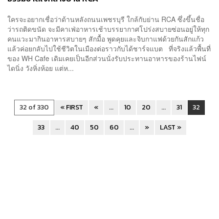
ใครจะอยากเชื่อว่าด้านหลังถนนเพชรบุรี ใกล้กับย่าน RCA ซึ่งขึ้นชื่อ
ว่ารถติดขนัด จะมีคาเฟ่อาหารเช้าบรรยากาศโปร่งสบายซ่อนอยู่ให้ทุก
คนแวะมากินอาหารสบายๆ สักมื้อ พูดคุยและจิบกาแฟด้วยกันสักแก้ว
แล้วค่อยกลับไปใช้ชีวิตในเมืองต่อราวกับได้ชาร์จแบต ที่จริงแล้วพื้นที่
ของ WH Cafe เดิมเคยเป็นอีกส่วนนั่งรับประทานอาหารของร้านไฟน์
ไดนิ่ง วังหิ่งห้อย แต่ห...
32 of 330
« FIRST
«
...
10
20
...
31
32
33
...
40
50
60
...
»
LAST »