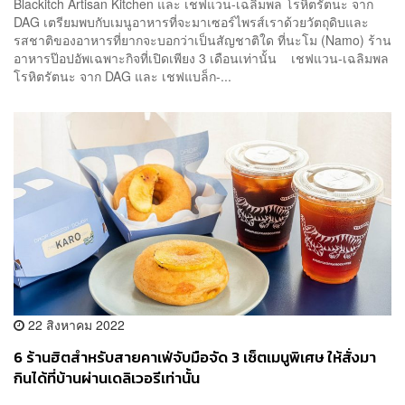
Blackitch Artisan Kitchen และ เชฟแวน-เฉลิมพล โรหิตรัตนะ จาก
DAG เตรียมพบกับเมนูอาหารที่จะมาเซอร์ไพรส์เราด้วยวัตถุดิบและ
รสชาติของอาหารที่ยากจะบอกว่าเป็นสัญชาติใด ที่นะโม (Namo) ร้าน
อาหารป๊อปอัพเฉพาะกิจที่เปิดเพียง 3 เดือนเท่านั้น เชฟแวน-เฉลิมพล
โรหิตรัตนะ จาก DAG และ เชฟแบล็ก-...
22 สิงหาคม 2022
6 ร้านฮิตสำหรับสายคาเฟ่จับมือจัด 3 เซ็ตเมนูพิเศษ ให้สั่งมา
กินได้ที่บ้านผ่านเดลิเวอรีเท่านั้น