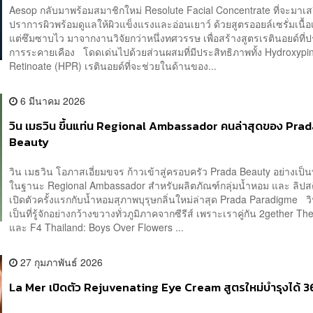
Aesop กลับมาพร้อมสมาชิกใหม่ Resolute Facial Concentrate ที่จะมาเส
ปราการผิวพร้อมดูแลให้ผิวแข็งแรงและอ่อนเยาว์ ด้วยสูตรออยล์เซรั่มเนื้อ
แต่ซึมซาบไว มาจากงานวิจัยกว่าหนึ่งทศวรรษ เพื่อสร้างสูตรเรตินอยด์ที
การระคายเคือง โดดเด่นไปด้วยส่วนผสมที่มีประสิทธิภาพทั้ง Hydroxypi
Retinoate (HPR) เรตินอยด์ที่จะช่วยในด้านของ...
6 มีนาคม 2026
วิน เมธวิน ขึ้นแท่น Regional Ambassador คนล่าสุดของ Pra
Beauty
วิน เมธวิน โอภาสเอี่ยมขจร ก้าวเข้าสู่ครอบครัว Prada Beauty อย่างเป
ในฐานะ Regional Ambassador สำหรับผลิตภัณฑ์กลุ่มน้ำหอม และ ลิปส
เปิดตัวครั้งแรกกับน้ำหอมสุภาพบุรุษกลิ่นใหม่ล่าสุด Prada Paradigme ว
เป็นที่รู้จักอย่างกว้างขวางทั่วภูมิภาคจากซีรีส์ เพราะเราคู่กัน 2gether Th
และ F4 Thailand: Boys Over Flowers ...
27 กุมภาพันธ์ 2026
La Mer เปิดตัว Rejuvenating Eye Cream สูตรใหม่บำรุงได้ 