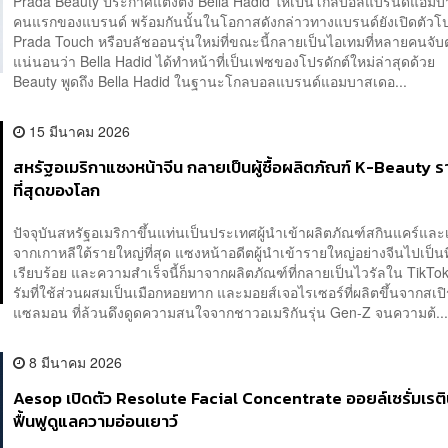
Prada Beauty ประกาศแต่งตั้ง Bella Hadid ให้เป็นโกลบอลแบรนด์แอมบ
คนแรกของแบรนด์ พร้อมกันนั้นในโอกาสดังกล่าวทางแบรนด์ยังเปิดตัวโป
Prada Touch หรือบลัชออนรุ่นใหม่ที่ขณะนี้กลายเป็นไอเทมที่หลายคนจั
แน่นอนว่า Bella Hadid ได้ทำหน้าที่เป็นเฟซของโปรดักต์ใหม่ล่าสุดด้วย
Beauty พูดถึง Bella Hadid ในฐานะโกลบอลแบรนด์แอมบาสเดอ...
15 มีนาคม 2026
สหรัฐอเมริกาแซงหน้าจีน กลายเป็นผู้ซื้อผลิตภัณฑ์ K-Beauty 
ที่สุดของโลก
ปัจจุบันสหรัฐอเมริกาขึ้นแท่นเป็นประเทศผู้นำเข้าผลิตภัณฑ์สกินแคร์และ
จากเกาหลีใต้รายใหญ่ที่สุด แซงหน้าอดีตผู้นำเข้ารายใหญ่อย่างจีนไปเป็นที
เรียบร้อย และความสำเร็จนี้ก็มาจากผลิตภัณฑ์ที่กลายเป็นไวรัลใน TikTok
รัมที่ใช้ส่วนผสมเป็นเมือกหอยทาก และมอยส์เจอไรเซอร์ที่ผลิตขึ้นจากสเปิ
แซลมอน ที่ล้วนดึงดูดความสนใจจากชาวอเมริกันรุ่น Gen-Z จนความต้..
8 มีนาคม 2026
Aesop เปิดตัว Resolute Facial Concentrate ออยล์เซรั่มเรต
ฟื้นฟูดูแลความอ่อนเยาว์