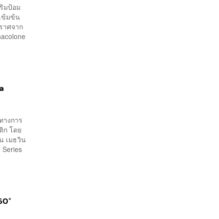
ริมป้อม
เข้มข้น
่ปราศจาก
nacolone
da
็นทางการ
ติก โดย
ิน เมธวิน
e Series
360°