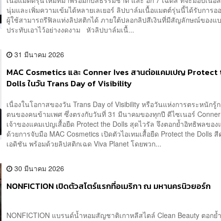
เนื้อแมตต์รุ่นใหม่ที่มาพร้อมกับสีธรรมชาติ และ อีก 7 เฉดสี ที่จะมอบเนื้อส
นุ่มและเพิ่มความเข้มได้หลายเลเยอร์ ลิปบาล์มเนื้อแมตต์รุ่นนี้ได้รับการ
ผู้ใช้สามารถรีฟิลแท่งลิปสติกได้ ภายใต้ปลอกลิปสีเงินที่มีสัญลักษณ์ของแ
ประทับเอาไว้อย่างงดงาม หัวลิปบาล์มเนื้...
31 มีนาคม 2026
MAC Cosmetics และ Conner Ives สานต่อแคมเปญ Protect 
Dolls ในวัน Trans Day of Visibility
เนื่องในโอกาสของวัน Trans Day of Visibility หรือวันแห่งการตระหนักรู้ก
ตนของคนข้ามเพศ ซึ่งตรงกับวันที่ 31 มีนาคมของทุกปี ดีไซเนอร์ Conner
เจ้าของแคมเปญเสื้อยืด Protect the Dolls สุดไวรัล จึงตอกย้ำอิทธิพลของ
ด้วยการจับมือ MAC Cosmetics เปิดตัวไอเทมเสื้อยืด Protect the Dolls สีด
เอดิชัน พร้อมด้วยลิปสติกเฉด Viva Planet โดยพวก...
30 มีนาคม 2026
NONFICTION เปิดตัวสโตร์แรกที่อเมริกา ณ มหานครนิวยอร์ก
NONFICTION แบรนด์น้ำหอมสัญชาติเกาหลีสไตล์ Clean Beauty ตอกย้