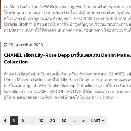
La Mer เปิดตัว The NEW Rejuvenating Eye Cream ครีมบำรุงรอบดวง
ใหม่ที่ปลุกความอ่อนเยาว์ข้ามคืน เรียกได้ว่านี่คือนวัตกรรมครีมบำรุงผิ
ที่ว้าวเลย เมื่อเช็กดูส่วนผสมสำคัญอย่าง RPC-6 ที่มีการผสานกับน้ำสกัดเ
Miracle Broth™ มีส่วนช่วยในการฟื้นบำรุงสัญญาณริ้วรอยรอบดวงตาข
ครบทิศทาง 360° ทั้งใต้ดวงตา บนดวงตา และรอบดวงตา โดยทางแบรนด์ 
26 กุมภาพันธ์ 2026
CHANEL เลือก Lily-Rose Depp มาขึ้นแคมเปญ Denim Make
Collection
กำลังเป็นที่สนใจสำหรับ คอลเล็กชัน เครื่องสำอางล่าสุดของ CHANEL อย
Denim Makeup Collection ที่ได้ Lily-Rose Depp แบรนด์แอมบาสเดอร์
มาขึ้นแคมเปญ สำหรับ Denim Makeup Collection อยู่ภายใต้การรังสรร
Valentina Li จาก COMETES COLLECTIVE ที่ได้พาเดนิมก้าวข้ามขอบเ
สู่โลกของเมกอัพอย่างแท้จริง จากสีฟ้าสดใสในเฉดต่างๆ ไปจนถ...
4
5
6
...
10
20
30
...
»
LAST »