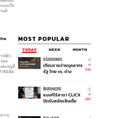
ัมผัสอ่อน
ออกแบบให้
บรนด์
MOST POPULAR
the
TODAY
WEEK
MONTH
ารมีตัว
ECONOMIC
 Ives
เทียบรายจ่ายบุคลากร
แคมเปญนี้
595
รัฐ ไทย vs. ต่าง
ำลิมิเต็ด
ประเทศ: พบภาษีทุก
100 บาทของคนไทยใช้
ไปกับข้าราชการเฉียด
BUSINESS
แบงก์ไร้สาขา CLICX
40 บาท
587
ปิดรับสมัครสินเชื่อ
ชั่วคราว พร้อมส่ง
สัญญาณเตือนกลุ่มกู้
ำความ