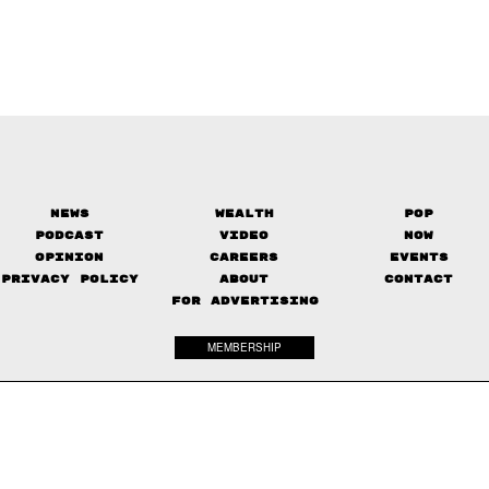
News
Wealth
Pop
Podcast
Video
Now
Opinion
Careers
Events
Privacy Policy
About
Contact
FOR ADVERTISING
MEMBERSHIP
© 2017-
2026
The Standard. All rights reserved.