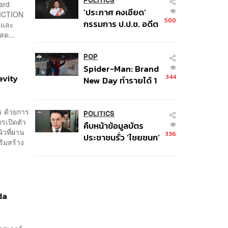
เงินผิดวัตถุประสงค์-ให้
POLITICS
ard
‘ประภาศ คงเอียด’
ข้อมูลเท็จ เตรียม
FICTION
500
กรรมการ ป.ป.ช. อดีต
 และ
ดำเนินคดีเด็ดขาด
อธิบดีกรมธนารักษ์
สด...
ถึงแก่อนิจกรรม
POP
Spider-Man: Brand
evity
344
New Day ทำรายได้ 1
พันล้านดอลลาร์จากทั่ว
โลกภายใน 6 วัน
ร ด้วยการ
POLITICS
รเปิดตัว
คืบหน้าข้อมูลบัตร
วที่ผ่าน
336
ประชาชนรั่ว ‘ไชยชนก’
ริมสร้าง
ชี้ไม่ใช่การแฮ็ก ปิด
ระบบแล้ว พบต้นตอ
จาก IP เดียว
da