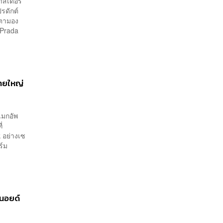
าสเดอร์
รดักต์
บตามอง
 Prada
รายใหญ่
เมกอัพ
่
 อย่างเซ
ร์ม
.
ินอยด์