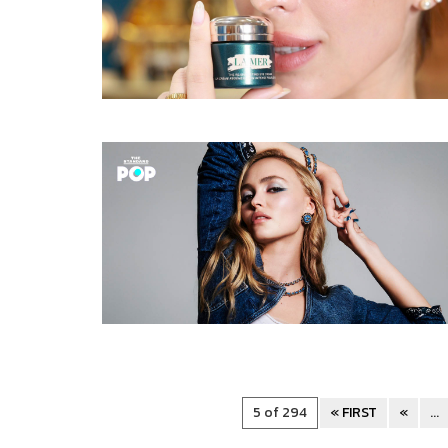
5 of 294
« FIRST
«
...