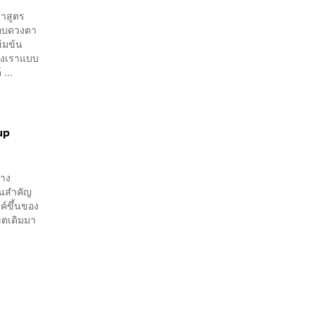
ตาสูตร
วรอบดวงตา
ข้มข้น
องเราแบบ
...
up
่าง
คนสำคัญ
ค์ขึ้นของ
ขตเดิมมา