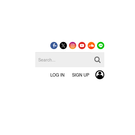
LOG IN
SIGN UP