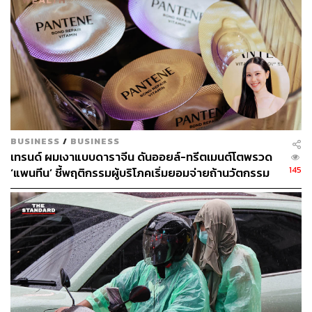
ผ่านแพลตฟอร์มของ NIH (National Institutes of Health)
หรือสถาบันสุขภาพแห่งชาติของสหรัฐอเมริกา ระบุประเด็นที่
น่าสนใจ โดยชี้ชัดว่า แสงแดดส่งผลเสียต่อเส้นผมโดยตรง
อย่าง รังสี UVB ในแสงแดดก็เป็นตัวการหลักที่ทำให้เส้นผม
สูญเสียโปรตีนสำคัญ หรือเคราติน ตามมาด้วย UVA ที่มีส่วน
ทำให้เส้นผมเงางามของคุณอาจได้รับผลกระทบจากสีผมที่
ต้องเปลี่ยนแปลงไปเมื่อต้องเผชิญกับรังสีจากแสงแดดในระดับ
BUSINESS
/
BUSINESS
นาโนเมตร (nm) ที่สูงต่อเนื่องเป็นเวลานาน ๆ
เทรนด์ ผมเงาแบบดาราจีน ดันออยล์-ทรีตเมนต์โตพรวด
145
‘แพนทีน’ ชี้พฤติกรรมผู้บริโภคเริ่มยอมจ่ายถ้านวัตกรรม
ตอบโจทย์