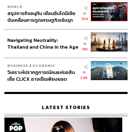
ก่อนจะเสริมโครงสร้างเส้นผมด้วยเกราะป้องกันผมจากการ
WORLD
ทำร้ายของรังสียูวีด้วย “ทรีทเม้นท์ มาส์ก” ที่อัดเเน่นด้วย
สรุปภารกิจอนุทิน เยือนอินโดนีเซีย
Ferulic Capsule หลายล้านโมเลกุล ทำหน้าที่คืนชีพผมเสีย
534
ขับเคลื่อนการทูตเศรษฐกิจเชิงรุก
ผมพัง ผมกรอบ ให้กลับมานุ่มลื่นสวย เงางามแข็งแรง
ประกาศหุ้นส่วนยุทธศาสตร์ไทย –
อินโดนีเซีย
แล้วตบท้ายด้วย “เซรั่มกันแดดผม” โดฟ ไบ-เฟส เซรั่ม+ออยล์
Navigating Neutrality:
ที่ถือเป็นนวัตกรรม “กันเเดดผมเจ้าเเรก” ของโลกโดย Dove
Thailand and China in the Age
165
มาพร้อม HPF70 ปกป้องผมเสียจากแดดและรังสียูวียาวนาน
of a New Global Order
ต่อเนื่อง 70 ชม. เพื่อให้ผมเงางามจากภายใน ปกป้องเส้นผม
BUSINESS
/
ECONOMIC
ได้อย่างมั่นใจในทุกสภาวะแสงแดดของวัน
วิเคราะห์ปรากฏการณ์คนแห่ขอสิน
2.6K
เชื่อ CLICX อาจเป็นเพียงยอด
เรียกได้ว่า ปิดครบจบสูตรการดูแลเส้นผมให้มีสุขภาพดี ห่าง
ภูเขาน้ำแข็ง ของปัญหาหนี้ครัว
ไกลจาก “ความเสียหาย” และการทำลายจากแสงแดดได้แบบ
เรือนไทยที่ถูกซุกไว้
รอบด้านอย่างแท้จริง
LATEST STORIES
ทั้งหมดนี้ ถือเป็นนวัตกรรมการดูแลเส้นผมโดย Dove ที่เกิด
ขึ้นจากการสังเกต และความใส่ใจ เพราะการดูแลเส้นผมไม่
ได้จบลงแค่ห้องน้ำหรือในร้านแฮร์ซาลอนเท่านั้น