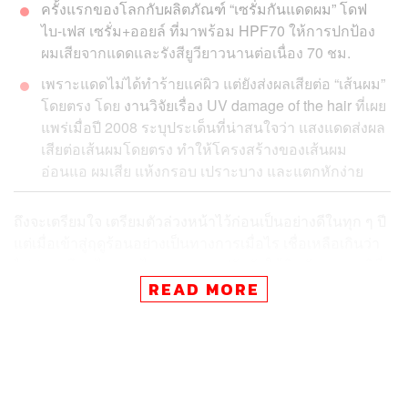
ครั้งแรกของโลกกับผลิตภัณฑ์​ “เซรั่มกันแดดผม” โดฟ
ไบ-เฟส เซรั่ม+ออยล์ ที่มาพร้อม HPF70 ให้การปกป้อง
ผมเสียจากแดดและรังสียูวียาวนานต่อเนื่อง 70 ชม.
เพราะแดดไม่ได้ทำร้ายแค่ผิว แต่ยังส่งผลเสียต่อ “เส้นผม”
โดยตรง โดย
งานวิจัยเรื่อง UV damage of the hair
ที่เผย
แพร่เมื่อปี 2008 ระบุประเด็นที่น่าสนใจว่า แสงแดดส่งผล
เสียต่อเส้นผมโดยตรง ทำให้โครงสร้างของเส้นผม
อ่อนแอ ผมเสีย แห้งกรอบ เปราะบาง และแตกหักง่าย
ถึงจะเตรียมใจ เตรียมตัวล่วงหน้าไว้ก่อนเป็นอย่างดีในทุก ๆ ปี
แต่เมื่อเข้าสู่ฤดูร้อนอย่างเป็นทางการเมื่อไร เชื่อเหลือเกินว่า
ไม่น่าจะมีคนไทยคนไหนสามารถปรับตัวให้ชินกับอุณหภูมิที่
ร้อนสูงจนแทบจะหายใจไม่ออกแบบนี้ได้แน่ ๆ
READ MORE
โดยเฉพาะอย่างยิ่ง ในวันที่ปัญหาโลกร้อน ส่งผลกระทบเชิง
ลบกับโลกใบนี้อย่างหนัก ยิ่งทำให้อุณหภูมิความร้อนในหน้า
ร้อนแต่ละปียิ่งทวีความรุนแรง และหนักหน่วงมากขึ้นเรื่อย ๆ