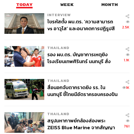
TODAY
WEEK
MONTH
INTERVIEW
ไขรหัสตั้ง ผบ.ตร. ‘ความสามารถ
2.5K
vs อาวุโส’ และอนาคตการปฏิรูปสี
กากี กับ พล.ต.อ. เอก อังสนานนท์
THAILAND
รอง ผบ.ตร. บัญชาการเหตุยิง
1.1K
โรงเรียนเทพศิรินทร์ นนทบุรี สั่ง
ค้นหา 2 รอบยืนยันไร้คนติดค้าง พบ
ศพปู่-ย่าที่บ้านพักผู้ก่อเหตุ
THAILAND
สื่อนอกจับตากราดยิง รร. ใน
Dove UV Ferulic เป็นไลน์อัพนวัตกรรมผลิตภัณฑ์ดูแลเส้นผม
1K
นนทบุรี ชี้ไทยมีอัตราครอบครองปืน
ใหม่ที่ Dove พัฒนาและคิดค้นขึ้นมาเพื่อช่วยให้ผู้บริโภคทุก
สูงในระดับต้นของภูมิภาค
คนสามารถรับมือกับภัยจากแดดที่สร้างความเสียหายกับ
เส้นผมได้โดยเฉพาะ ประกอบไปด้วย
THAILAND
แชมพู : Dove โดฟ แชมพู เฟอรูลิก+ ยูวี รีแพร์ แอนด์
สรุปมหากาพย์กล้องส่องพระ
โกลว์ แดเมจ เทอราพี
761
ZEISS Blue Marine จากสัญญา
คอนดิชันเนอร์บำรุง : Dove โดฟ คอนดิชันเนอร์ เฟอรู