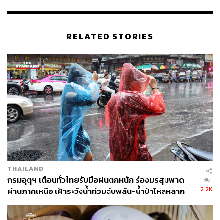
RELATED STORIES
สำหรับผิว เรายังพอป้องกันด้วยการทาครีมกันแดดหรือสวม
ใส่เสื้อผ้าให้มิดชิดได้ แต่สำหรับ “เส้นผม” และหนังศรีษะ นี่ถือ
เป็นอีกจุดบอบบางที่ต้องการการดูแลและการป้องกันเป็น
พิเศษไม่แพ้ผิวเลยด้วยซ้ำ เพราะมีข้อบ้งชี้แล้วว่า แสงแดด
สามารถสร้างความเสียหายให้กับเส้นผมได้มากกว่าที่คุณคิด!
THAILAND
แสงแดดและความร้อนจากดวงอาทิตย์ส่งผลเสียต่อ
กรมอุตุฯ เตือนทั่วไทยรับมือฝนตกหนัก ร่องมรสุมพาด
เส้นผมจริงหรือ?
2.2K
ผ่านภาคเหนือ เฝ้าระวังน้ำท่วมฉับพลัน-น้ำป่าไหลหลาก
งานวิจัยเรื่อง UV damage of the hair
ที่เผยแพร่เมื่อปี 2008