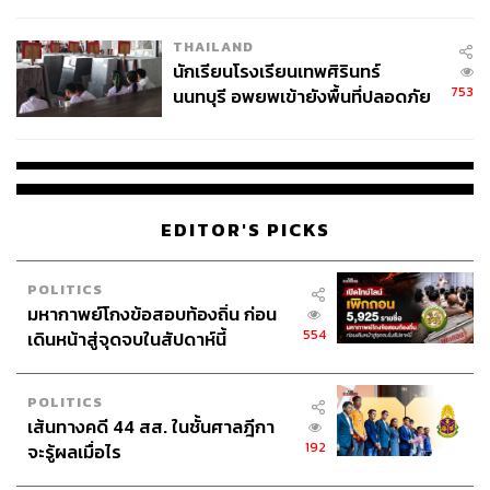
ผลิต 8.3 ล้าน สู่ข้อพิพาท ‘มา
ลิก+ ยูวี รีแพร์ แอนด์ โกลว์ แดเมจ เทอราพี
เวลล์ฯ’ ฟ้อง ‘โทน บางแค’ ผิดนัด
ทรีทเม้นท์มาส์ก์ฟื้นฟูผม : Dove โดฟ เซรั่ม ทรีทเม้นท์
THAILAND
จ่ายหนี้-แอบระบุแบรนด์
มาส์ก เฟอรูลิก+ ยูวี รีแพร์ แอนด์ โกลว์ แดเมจ เทอราพี
นักเรียนโรงเรียนเทพศิรินทร์
753
เซรั่มกันแดดผม : Dove โดฟ ไบ-เฟส เซรั่ม+ออยล์ เฟอรู
นนทบุรี อพยพเข้ายังพื้นที่ปลอดภัย
ชั่วคราว หลังเหตุใช้อาวุธปืนภายใน
ลิก+ ยูวี รีแพร์ แอนด์ โกลว์
โรงเรียนคลี่คลาย
การใช้งานตามสูตรที่ทาง Dove แนะนำเพื่อให้เส้นผมมี
สุขภาพที่ดี เสริมเกราะป้องกันจากแสงแดด สามารถไล่ใช้
EDITOR'S PICKS
งานจากข้อ 1 ไปถึงข้อ 4 ตามลำดับได้เลย เริ่มต้นที่ ใช้แชมพู
เฟอรูลิก+ ยูวี รีแพร์ แอนด์ โกลว์ แดเมจ เทอราพี สระผม เพื่อ
ช่วยฟื้นและบำรุงผมที่เสียสะสมจากการทำร้ายของรังสียูวี ทั้ง
POLITICS
มหากาพย์โกงข้อสอบท้องถิ่น ก่อน
ยังช่วยให้ผมสวยเงางามขึ้น 8x เท่า สำหรับผมที่ถูกทำร้าย
554
เดินหน้าสู่จุดจบในสัปดาห์นี้
สะสมจากรังสียูวี
ตามด้วยคอนดิชันเนอร์หรือครีมนวดในการบำรุงเส้นผม โดย
POLITICS
เน้นชโลมลงบนเส้นผมที่เปียก ตั้งแต่กึ่งกลางจรดปลายผม
เส้นทางคดี 44 สส. ในชั้นศาลฎีกา
แล้วล้างออกให้สะอาด
192
จะรู้ผลเมื่อไร