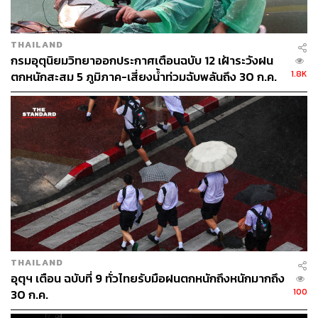
THAILAND
กรมอุตุนิยมวิทยาออกประกาศเตือนฉบับ 12 เฝ้าระวังฝน
1.8K
ตกหนักสะสม 5 ภูมิภาค-เสี่ยงน้ำท่วมฉับพลันถึง 30 ก.ค.
ผลลัพธ์ที่ตามมาต่อเส้นผมจึงใหญ่หลวงและเสียหายกว่าที่คิด
ทั้งการที่โครงสร้างของเส้นผมอ่อนแอ ทำให้ผมเสีย แห้ง
กรอบ เปราะบาง และแตกหักง่าย
ถึงขนาดที่มีการเปรียบเทียบให้เห็นภาพว่า แสงแดดทำให้ผม
เสียในระดับความรุนแรงที่หนักกว่า การหนีบ ไดร์ หรือดัดสูง
กว่า 4 เท่าด้วยซ้ำ!
เรื่องแดดและเส้นผมจึงไม่ใช่เรื่องเล่น ๆ ที่หลายคนอาจมอง
ข้ามหรือปล่อยปะละเลยได้อีกต่อไป หากคุณใส่ใจในรูป
ลักษณ์และอยาก Maintain เส้นผมและหนังศรีษะให้ดีอยู่เสมอ
THAILAND
อุตุฯ เตือน ฉบับที่ 9 ทั่วไทยรับมือฝนตกหนักถึงหนักมากถึง
100
30 ก.ค.
Dove เปิดตัวผลิตภัณฑ์ใหม่สู้หน้าร้อนท้าชนพระอาทิตย์
ตอกย้ำการเป็นแบรนด์ผู้นำ Hair Care Product “ที่