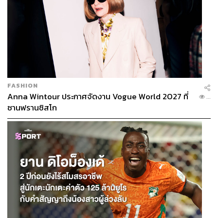
ตรงกันข้าม การดูแลเส้นผมให้ดูดี มีสุขภาพที่แข็งแรงอยู่
เสมอ ต้องจัดเต็มในทุกช่วงเวลาของชีวิต โดยเฉพาะอย่างยิ่ง
ยามออกไปใช้ชีวิตนอกบ้าน กลางแจ้ง และระหว่างวันนั่นเอง
#DoveThailand #โดฟกู้ผมเสียขั้นสุด
TAGS:
Dove
กรมอุตุนิยมวิทยา
การดูแลเส้นผม
FASHION
ผลิตภัณฑ์ดูแลเส้นผม
แสงแดด
โลกร้อน
Anna Wintour ประกาศจัดงาน Vogue World 2027 ที่
...
ซานฟรานซิสโก
225
ABOUT THE AUTHOR