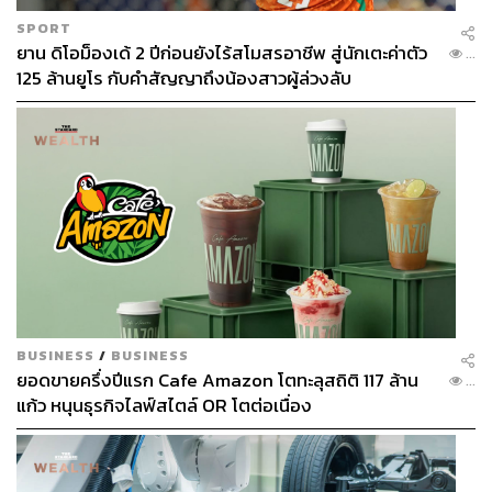
THE STANDARD POP TEAM
SPORT
ALL THINGS THAT SHAPE AND SHIFT
ยาน ดิโอม็องเด้ 2 ปีก่อนยังไร้สโมสรอาชีพ สู่นักเตะค่าตัว
...
CULTURE. Instagram / Facebook / Twitter :
125 ล้านยูโร กับคำสัญญาถึงน้องสาวผู้ล่วงลับ
thestandardpop
BUSINESS
/
BUSINESS
ยอดขายครึ่งปีแรก Cafe Amazon โตทะลุสถิติ 117 ล้าน
...
แก้ว หนุนธุรกิจไลฟ์สไตล์ OR โตต่อเนื่อง