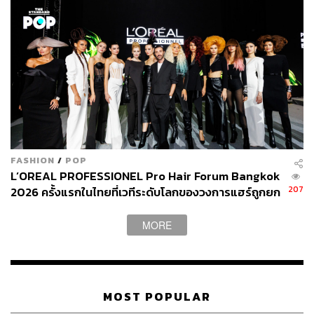
เข้าใจในการดูแลเส้นผม” ผู้คนอย่างแท้จริง
เพื่อร่วมเป็นหนึ่งในโซลูชันที่ช่วยให้ผู้บริโภค คนที่ใส่ใจใน
สุขภาพเส้นผม หนังศรีษะทุกคน ได้ดูแลเส้นผมของตัวเอง
อย่างสบายใจในวาระเร่งด่วน
พร้อมเสริมสร้างบุคลิกภาพที่ดีในทุกโอกาส Dove ในฐานะ
แบรนด์ผู้นำตลาดผลิตภัณฑ์ Hair Care จึงได้เปิดตัวไลน์อัพ
สินค้าใหม่เพื่อตอบโจทย์การดูแลเส้นผม ป้องกันความเสีย
FASHION
/
POP
หายจากแสงแดดโดยตรงในซีรีส์ “Dove UV Ferulic”
L’OREAL PROFESSIONEL Pro Hair Forum Bangkok
207
2026 ครั้งแรกในไทยที่เวทีระดับโลกของวงการแฮร์ถูกยก
มาไว้กลางกรุงเทพฯ [Advertorial]
MORE
MOST POPULAR