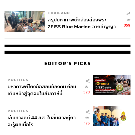
นัยทางการเมือง
Special Games & Activities เพิ่มความสนุกผ่านเกมที่ชวน
ทำความรู้จักสารสกัดของกันแดดตัวใหม่ รวมถึงรู้จัก เอส ศุภ
THAILAND
สรุปมหากาพย์กล้องส่องพระ
ในอีกมุมหนึ่ง
359
ZEISS Blue Marine จากสัญญา
ผลิต 8.3 ล้าน สู่ข้อพิพาท ‘มา
นอกจากโซนกิจกรรมหลัก งานนี้ยังมีการกลับมาของ
เวลล์ฯ’ ฟ้อง ‘โทน บางแค’ ผิดนัด
โปรโมชันสกินแคร์บุฟเฟต์ที่แฟนแบรนด์ให้ความสนใจ พร้อม
จ่ายหนี้-แอบระบุแบรนด์
โซนผลิตภัณฑ์ IN U อาหารเสริมที่เชื่อมโยงแนวคิดการดูแล
ผิวจากภายในสู่ภายนอก สะท้อนภาพของ INGU ที่ไม่ได้มอง
EDITOR'S PICKS
การดูแลผิวเป็นเพียงขั้นตอนบนผิวหน้า แต่เป็นการดูแลตัวเอง
อย่างสมดุลในชีวิตประจำวัน
POLITICS
สำหรับแฟน ๆ ของ เอส ศุภ ไฮไลต์สำคัญอยู่ที่วันที่ 9
มหากาพย์โกงข้อสอบท้องถิ่น ก่อน
พฤษภาคม 2569 เมื่อเอสมาร่วมสร้างสีสันภายในงาน พูดคุย
523
เดินหน้าสู่จุดจบในสัปดาห์นี้
และแชร์ไลฟ์สไตล์การดูแลตัวเอง พร้อมกิจกรรมเอ็กซ์คลูซีฟ
อย่าง Lucky Fans การถ่ายภาพคู่ และการเล่นเกมกับแฟน
POLITICS
คลับอย่างใกล้ชิด ทำให้งานนี้มีทั้งบรรยากาศของบิวตี้อีเวนต์
เส้นทางคดี 44 สส. ในชั้นศาลฎีกา
และแฟนอีเวนต์ในเวลาเดียวกัน
175
จะรู้ผลเมื่อไร