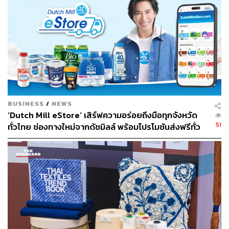
การเลือกเอสยังเชื่อมโยงกับประสบการณ์ส่วนตัวของเขา
BUSINESS
/
NEWS
จากอดีตนักว่ายน้ำที่ใช้ชีวิตกลางแจ้งและเผชิญแสงแดดเป็น
‘Dutch Mill eStore’ เสิร์ฟความอร่อยถึงมือทุกจังหวัด
ประจำ ไปจนถึงการทำงานในวงการบันเทิงที่ต้องอยู่ภายใต้
51
ทั่วไทย ช่องทางใหม่จากดัชมิลล์ พร้อมโปรโมชันส่งฟรีทั่ว
แสงไฟและหน้ากล้องอยู่เสมอ กันแดดจึงเป็นส่วนหนึ่งของ
ประเทศ ส่งไว สั่งก่อนเที่ยง ได้ของวันถัดไป ส่งสินค้าแบบ
การดูแลตัวเองในชีวิตประจำวัน และสอดคล้องกับบทบาทพรี
เย็นตรงจากโรงงาน [ADVERTORIAL]
เซนเตอร์กันแดดของ INGU ในครั้งนี้