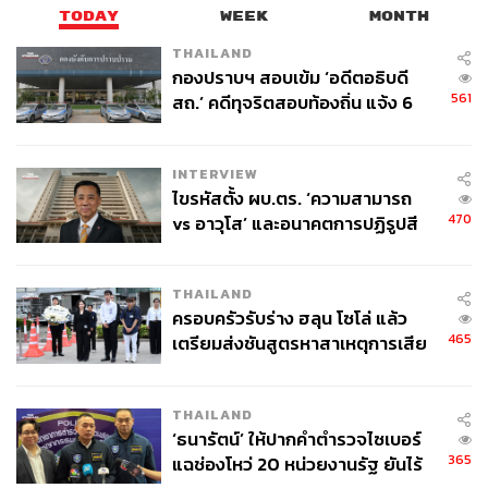
TODAY
WEEK
MONTH
THAILAND
กองปราบฯ สอบเข้ม ‘อดีตอธิบดี
561
สถ.’ คดีทุจริตสอบท้องถิ่น แจ้ง 6
ภายในงาน INGU Skin Lab2 ถูกออกแบบให้เป็นพื้นที่ทดลอง
ข้อหาหนัก จ่อชง ป.ป.ช. 12 ส.ค. นี้
และเรียนรู้เรื่องผิวในรูปแบบที่เข้าถึงง่าย โดยมี 4 โซนไฮไลต์
ที่ผสมทั้งความรู้และความสนุก เริ่มจาก Immersive Room ที่
INTERVIEW
พาผู้เข้าร่วมงานไปรู้จักส่วนผสมและเทคโนโลยีของ INGU
ไขรหัสตั้ง ผบ.ตร. ‘ความสามารถ
BluVlite Sunscreen ผ่านประสบการณ์เสมือนจริง
470
vs อาวุโส’ และอนาคตการปฏิรูปสี
กากี กับ พล.ต.อ. เอก อังสนานนท์
ต่อด้วย UV Test Challenge ที่เปิดให้ทดลองประสิทธิภาพของ
THAILAND
กันแดดผ่านกล้อง UV แบบเรียลไทม์ ช่วยให้เห็นภาพการ
ครอบครัวรับร่าง ฮลุน โซโล่ แล้ว
ปกป้องผิวได้ชัดเจนขึ้น และทำให้การทากันแดดไม่ใช่แค่ขั้น
465
เตรียมส่งชันสูตรหาสาเหตุการเสีย
ตอนในตอนเช้า แต่เป็นเรื่องที่สามารถสังเกตและเข้าใจได้
ชีวิต
ด้วยตัวเอง
THAILAND
ส่วน Discover Skin Science เป็นโซนวิเคราะห์สภาพผิวเชิง
‘ธนารัตน์’ ให้ปากคำตำรวจไซเบอร์
ลึก พร้อมคำแนะนำจากผู้เชี่ยวชาญ เพื่อให้ผู้เข้าร่วมงาน
365
แฉช่องโหว่ 20 หน่วยงานรัฐ ยันไร้
เข้าใจสภาพผิวของตัวเองก่อนเลือกผลิตภัณฑ์ ขณะที่