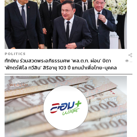
POLITICS
ทักษิณ ร่วมสวดพระอภิธรรมศพ ‘พล.ต.ท. ผ่อน’ บิดา
...
‘พักตร์พิไล ทวีสิน’ สิริอายุ 103 ปี แกนนำเพื่อไทย-บุคคล
หลากวงการร่วมอาลัย
กิจกรรมทั้งหมดของ INGU Skin Lab2 สะท้อนทิศทางของ
แบรนด์สกินแคร์ไทยที่มุ่งสร้างประสบการณ์ให้ผู้บริโภค
เข้าใจผิวตัวเองมากกว่าแค่การเปิดตัวผลิตภัณฑ์ การเปิดตัว