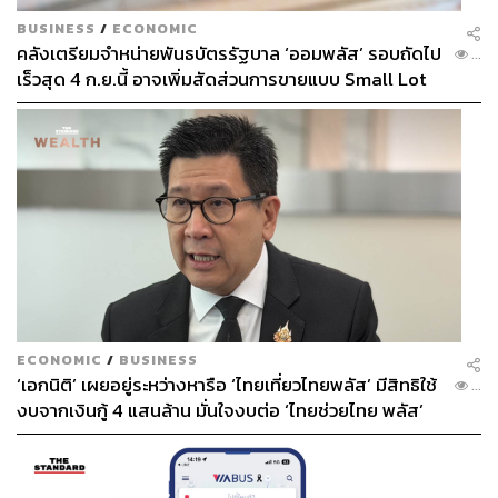
INGU BluVlite Sunscreen จึงเป็นทั้งการขยายไลน์กันแดด
BUSINESS
/
ECONOMIC
คลังเตรียมจำหน่ายพันธบัตรรัฐบาล ‘ออมพลัส’ รอบถัดไป
และการชวนคนรุ่นใหม่มองการปกป้องผิวจากแสงแดดเป็น
...
เร็วสุด 4 ก.ย.นี้ อาจเพิ่มสัดส่วนการขายแบบ Small Lot
พื้นฐานประจำวันที่เลือกได้ตามผิวและไลฟ์สไตล์ของตัวเอง
First มากขึ้น
TAGS:
Advertorial
Central World
การดูแลผิว
พรีเซนเตอร์
สกินแคร์
INGU
เอส-ศุภ สง่าวรวงศ์
ครีมกันแดด
การตลาด
แบรนด์ไทย
ECONOMIC
/
BUSINESS
250
‘เอกนิติ’ เผยอยู่ระหว่างหารือ ‘ไทยเที่ยวไทยพลัส’ มีสิทธิใช้
...
งบจากเงินกู้ 4 แสนล้าน มั่นใจงบต่อ ‘ไทยช่วยไทย พลัส’
เฟส 2 มีเพียงพอ
ABOUT THE AUTHOR
THE STANDARD POP TEAM