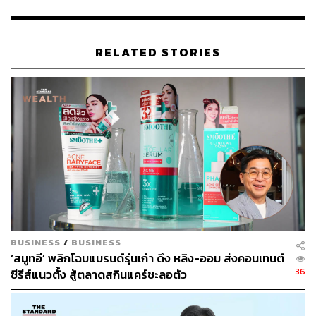
มากกว่าเดิม
RELATED STORIES
BUSINESS
/
BUSINESS
‘สมูทอี’ พลิกโฉมแบรนด์รุ่นเก๋า ดึง หลิง-ออม ส่งคอนเทนต์
36
ซีรีส์แนวตั้ง สู้ตลาดสกินแคร์ชะลอตัว