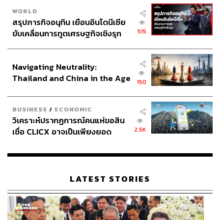
WORLD
สรุปภารกิจอนุทิน เยือนอินโดนีเซีย
515
ขับเคลื่อนการทูตเศรษฐกิจเชิงรุก
ประกาศหุ้นส่วนยุทธศาสตร์ไทย –
อินโดนีเซีย
Navigating Neutrality:
Thailand and China in the Age
150
of a New Global Order
BUSINESS
/
ECONOMIC
วิเคราะห์ปรากฏการณ์คนแห่ขอสิน
2.5K
เชื่อ CLICX อาจเป็นเพียงยอด
ภูเขาน้ำแข็ง ของปัญหาหนี้ครัว
เรือนไทยที่ถูกซุกไว้
LATEST STORIES