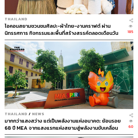
THAILAND
ไอคอนสยามชวนชมศิลปะ-ผ้าไทย-งานคราฟต์ ผ่าน
185
นิทรรศการ กิจกรรมและพื้นที่สร้างสรรค์ตลอดเดือนวัน
แม่ [ADVERTORIAL]
THAILAND
/
NEWS
มากกว่าแสงสว่าง แต่เป็นพลังงานแห่งอนาคต: ย้อนรอย
60
68 ปี MEA จากแสงแรกแห่งสยามสู่พลังงานขับเคลื่อน
เมือง ผ่าน MEA SPARK