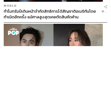
WORLD
ทำไมทรัมป์เดินหน้าจำกัดสิทธิการได้สัญชาติอเมริกันโดย
...
กำเนิดอีกครั้ง แม้ศาลสูงสุดเคยตัดสินคัดค้าน
ENTERTAINMENT
เก้า นพเก้า และ พาย รินรดา เตรียมร่วมงานกันใน ‘รสกาล
...
Enchanted Taste In Time’