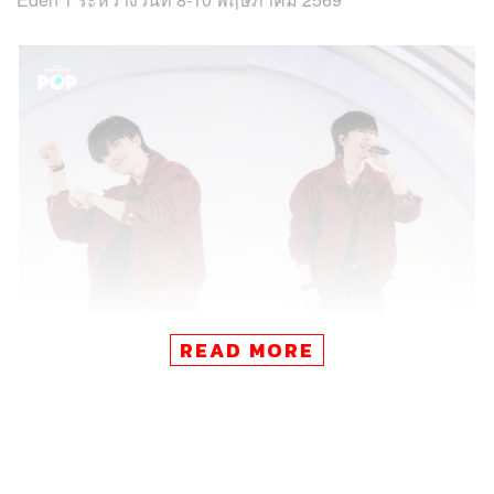
READ MORE
การปรากฏตัวของแซนต้าในวันที่ 10 พฤษภาคม เป็นหนึ่งใน
ไฮไลต์ของงาน โดยศิลปินหนุ่มได้ร่วมพูดคุยและแชร์ไลฟ์
สไตล์การดูแลตัวเอง พร้อมสร้างโมเมนต์ใกล้ชิดกับแฟนคลับ
ผ่านกิจกรรมเอ็กซ์คลูซีฟ ทั้งช่วง Lucky Fans และการถ่าย
ภาพคู่แบบ 1:1 ซึ่งช่วยเติมบรรยากาศของงานให้คึกคักยิ่งขึ้น