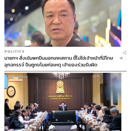
POLITICS
นายกฯ สั่งเข้มพกปืนนอกเคหสถาน ชี้ไม่ใช่เจ้าหน้าที่มีโทษ
...
อุกฉกรรจ์ ปืนถูกขโมยก่อเหตุ เจ้าของร่วมรับผิด