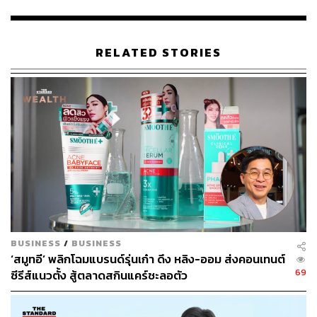
Atacama หนึ่งในพื้นที่ที่มีสภาพแวดล้อมร้อนและแห้งแล้ง
ที่สุดในโลก สาหร่ายชนิดนี้สามารถสร้างแอสตาแซนธินเพื่อ
ปกป้องตัวเองจากสภาวะแวดล้อมที่รุนแรง จึงถูกนำมาต่อย
RELATED STORIES
อดเป็นสารสกัดที่มีบทบาทด้านการต้านอนุมูลอิสระ และ
ประยุกต์ใช้กับแนวทางการดูแลสุขภาพผิวจากภายใน
AstaNext+ ถูกออกแบบมาสำหรับผู้ที่ต้องการดูแลผิวอย่าง
รอบด้าน ด้วยสูตร 8-in-1 Vitamin Complex ที่รวมสารสกัด
และวิตามินสำคัญ เช่น Astaxanthin, CoQ10, Grape Seed,
Grape Skin, Green Tea Extract, Vitamin E, Vitamin C และ
Vitamin D3 เพื่อช่วยสนับสนุนการดูแลผิวที่อ่อนล้าให้แลดู
สุขภาพดี และเหมาะกับไลฟ์สไตล์ที่ต้องเจอปัจจัยแวดล้อมใน
ชีวิตประจำวัน
BUSINESS
/
BUSINESS
ส่วน AstaDaily เหมาะสำหรับผู้ที่ต้องการเริ่มต้นดูแลตัวเอง
‘สมูทอี’ พลิกโฉมแบรนด์รุ่นเก๋า ดึง หลิง-ออม ส่งคอนเทนต์
ในทุกวัน โดยมีส่วนผสมหลักคือ Astaxanthin และ Vitamin E
69
ซีรีส์แนวตั้ง สู้ตลาดสกินแคร์ชะลอตัว
ในรูปแบบ Tocotrienol และ Tocopherol เน้นการเติมสาร
อาหารพื้นฐานที่ร่างกายต้องการ และช่วยสนับสนุนสุขภาพ
ผิวให้ดูดีอย่างเป็นธรรมชาติ