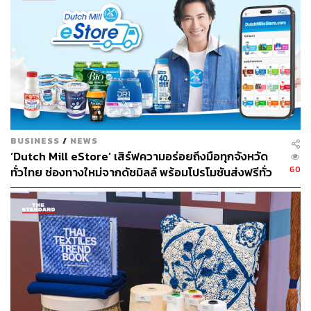
BUSINESS
/
NEWS
‘Dutch Mill eStore’ เสิร์ฟความอร่อยถึงมือทุกจังหวัด
60
ทั่วไทย ช่องทางใหม่จากดัชมิลล์ พร้อมโปรโมชันส่งฟรีทั่ว
การเข้าร่วมงาน SKIN LAB 2 ของ IN U Supplement จึง
ประเทศ ส่งไว สั่งก่อนเที่ยง ได้ของวันถัดไป ส่งสินค้าแบบ
เป็นการสื่อสารแนวคิดการดูแลผิวแบบองค์รวม ที่ไม่ได้มอง
เย็นตรงจากโรงงาน [ADVERTORIAL]
เฉพาะการบำรุงจากภายนอก แต่ให้ความสำคัญกับการดูแล
จากภายในผ่านสารอาหารที่จำเป็นต่อร่างกาย เพื่อสนับสนุน
สุขภาพผิวในระยะยาวอย่างสมดุล
ผู้สนใจสามารถติดตามบรรยากาศและรายละเอียดเพิ่มเติม
จาก IN U Supplement ผ่านช่องทางของแบรนด์