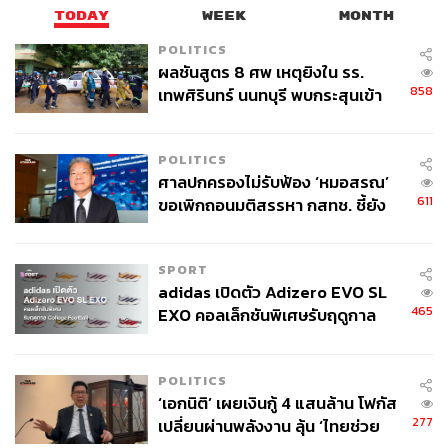
TODAY
WEEK
MONTH
POLITICS
ผลชันสูตร 8 ศพ เหตุยิงใน รร.
858
เทพศิรินทร์ นนทบุรี พบกระสุนเข้า
จุดสำคัญ ‘ศีรษะ-หน้าอก’ ครูถูกยิง
4 นัด จากระยะไกล
POLITICS
ศาลปกครองไม่รับฟ้อง ‘หมอสรณ’
611
ขอเพิกถอนมติสรรหา กสทช. ชี้ยัง
ไม่ใช่ผู้เดือดร้อนเสียหาย
SPORT
adidas เปิดตัว Adizero EVO SL
465
EXO คอลเล็กชันพิเศษรับฤดูกาล
College Football
POLITICS
‘เอกนิติ’ เผยเงินกู้ 4 แสนล้าน โฟกัส
277
เปลี่ยนผ่านพลังงาน ลุ้น ‘ไทยช่วย