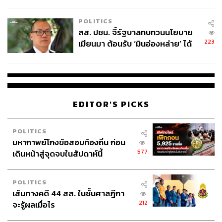
ไทยพลัส’ เฟส 2 รอประเมินความ
เหมาะสม
POLITICS
สส. ปชน. จี้รัฐบาลทบทวนนโยบาย
223
เมียนมา ต้อนรับ ‘มินอ่องหล่าย’ ได้
แค่สัญญาว่างเปล่า
EDITOR'S PICKS
POLITICS
มหากาพย์โกงข้อสอบท้องถิ่น ก่อน
577
เดินหน้าสู่จุดจบในสัปดาห์นี้
POLITICS
เส้นทางคดี 44 สส. ในชั้นศาลฎีกา
212
จะรู้ผลเมื่อไร