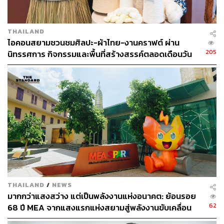
TAGS:
ผลิตภัณฑ์เสริมอาหาร
ธุรกิจความงาม
แซนต้า-พงศภัค อุดมโภชน์
centralwOrld
สกินแคร์
THAILAND
INGU
ครีมกันแดด
Advertorial
การดูแลผิว
ไอคอนสยามชวนชมศิลปะ-ผ้าไทย-งานคราฟต์ ผ่าน
205
นิทรรศการ กิจกรรมและพื้นที่สร้างสรรค์ตลอดเดือนวัน
แม่ [ADVERTORIAL]
129
ABOUT THE AUTHOR
THE STANDARD POP TEAM
ALL THINGS THAT SHAPE AND SHIFT
CULTURE. Instagram / Facebook / Twitter :
thestandardpop
THAILAND
/
NEWS
มากกว่าแสงสว่าง แต่เป็นพลังงานแห่งอนาคต: ย้อนรอย
62
68 ปี MEA จากแสงแรกแห่งสยามสู่พลังงานขับเคลื่อน
เมือง ผ่าน MEA SPARK