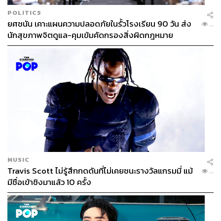
POLITICS
ยศชนัน เคาะแผนความปลอดภัยในรั้วโรงเรียน 90 วัน ส่ง
...
นักสุขภาพจิตดูแล-คุมเข้มคัดกรองสิ่งผิดกฎหมาย
MUSIC
Travis Scott ไม่รู้สึกกดดันที่ไม่เคยชนะรางวัลแกรมมี่ แม้
...
มีชื่อเข้าชิงมาแล้ว 10 ครั้ง