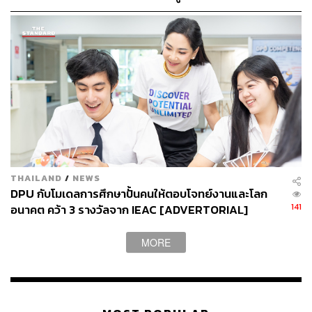
เครื่องดื่มสูตรพิเศษที่คอลแลปมาเพื่องานนี้โดยเฉพาะ ยัง
เมือง ผ่าน MEA SPARK
สร้างครีเอทบรรยากาศได้ทัชใจสายคอนเทนต์ ดีไซน์จุดเช็
กอินสร้างประสบการณ์ Immersive Digital Art แสงสวย
เหมือนหลุดเข้าไปในจุดกำเนิดแสง ถ่ายรูปมุมไหนก็เริ่ด ชอบ
ตรงที่แอบหยอดวิธีการทำงานของน้ำตบผิวดื่มแสงให้เห็น
เรียกว่าได้ทั้งคอนเทนต์ ได้ทั้งความรู้ และยังทำให้แบรนด์
กลมกลืนเข้าไปกับไลฟ์สไตล์ของเราโดยไม่รู้สึกถูกยัดเยียด
THAILAND
/
NEWS
DPU กับโมเดลการศึกษาปั้นคนให้ตอบโจทย์งานและโลก
141
อนาคต คว้า 3 รางวัลจาก IEAC [ADVERTORIAL]
MORE