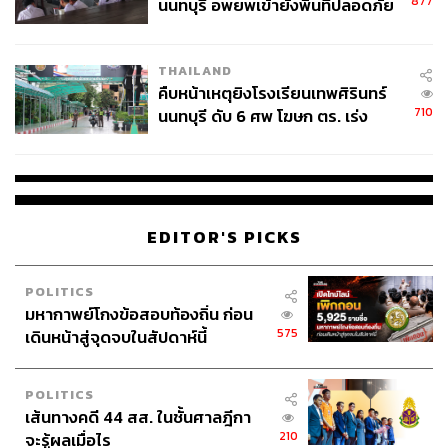
877
นนทบุรี อพยพเข้ายังพื้นที่ปลอดภัย
ชั่วคราว หลังเหตุใช้อาวุธปืนภายใน
โรงเรียนคลี่คลาย
THAILAND
คืบหน้าเหตุยิงโรงเรียนเทพศิรินทร์
710
นนทบุรี ดับ 6 ศพ โฆษก ตร. เร่ง
สอบปมขโมยปืนปู่ก่อเหตุ
EDITOR'S PICKS
ไฮไลท์สุดพิเศษคือ เวิร์กช้อปสุดชิลล์ ‘SKIN DRINK
WORKSHOP’ ที่ได้กูรูด้านผิวตัวจริงอย่าง คุณเต๋า
POLITICS
EB.Bahboh และคุณตู่ Soundtiss มาร่วม Exclusive Talk ไข
มหากาพย์โกงข้อสอบท้องถิ่น ก่อน
ทุกข้อสงสัยว่าทำไม ฮาดะ ลาโบะ พรีเมียม ไวท์เทนนิ่ง โลชั่น
575
เดินหน้าสู่จุดจบในสัปดาห์นี้
หรือ ‘น้ำตบผิวดื่มแสง’ ทำให้หน้าดื่มแสงได้ยังไง
POLITICS
เส้นทางคดี 44 สส. ในชั้นศาลฎีกา
210
จะรู้ผลเมื่อไร