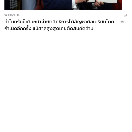
WORLD
ทำไมทรัมป์เดินหน้าจำกัดสิทธิการได้สัญชาติอเมริกันโดย
...
กำเนิดอีกครั้ง แม้ศาลสูงสุดเคยตัดสินคัดค้าน
“ฮาดะ ลาโบะ น้ำตบผิวดื่มแสง” ที่ซึมลึกทุกชั้นผิวสูตรใหม่นี้
ยังมาพร้อม HYA เติมความชุ่มชื้นให้ผิว ซิมไว ไม่เหนอะหนะ
ลดการสร้างเม็ดสีที่เป็นสาเหตุของความหมองคล้ำ จุดด่างดำ
ฝ้า กระ ซึมไว ไม่เหนอะหนะ เปลี่ยนผิวให้สว่างไบรท์ใสได้
ตรงจุด 1 เฉด ใน 1 สัปดาห์
News
Wealth
Pop
Podcast
Video
Now
Opinion
Careers
Events
Privacy
About
Contact
Policy
FOR
ADVERTISING
MEMBERSHIP