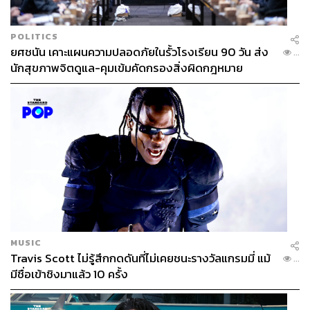
POLITICS
ยศชนัน เคาะแผนความปลอดภัยในรั้วโรงเรียน 90 วัน ส่ง
...
นักสุขภาพจิตดูแล-คุมเข้มคัดกรองสิ่งผิดกฎหมาย
ถึงได้เข้าใจว่าที่มาของ ‘ผิวดื่มแสง’ มันคือความรู้สึกหลังจาก
เนื้อน้ำตบซึมลงผิวเร็วจนเหมือนผิวได้ดื่มน้ำเข้าไปจริงๆ ด้วย
นวัตกรรมกระจ่างแสง WhiTEQ Formula ทำให้เนื้อน้ำตบซึม
ลึกถึง 5 ชั้นผิว เข้าไปทลายความหมองคล้ำจากข้างใน แล้ว
เปล่งประกายความสว่างไบรท์ใสออกมาเหมือนกับหน้าได้ดื่ม
MUSIC
แสงนั่นเอง
Travis Scott ไม่รู้สึกกดดันที่ไม่เคยชนะรางวัลแกรมมี่ แม้
...
มีชื่อเข้าชิงมาแล้ว 10 ครั้ง