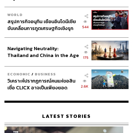
WORLD
สรุปภารกิจอนุทิน เยือนอินโดนีเซีย
544
ขับเคลื่อนการทูตเศรษฐกิจเชิงรุก
ประกาศหุ้นส่วนยุทธศาสตร์ไทย –
อินโดนีเซีย
Navigating Neutrality:
Thailand and China in the Age
175
of a New Global Order
ECONOMIC
/
BUSINESS
วิเคราะห์ปรากฏการณ์คนแห่ขอสิน
2.6K
เชื่อ CLICX อาจเป็นเพียงยอด
ภูเขาน้ำแข็ง ของปัญหาหนี้ครัว
เรือนไทยที่ถูกซุกไว้
LATEST STORIES