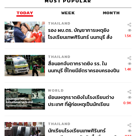
MOST POPULAR
TODAY
WEEK
MONTH
THAILAND
รอง ผบ.ตร. บัญชาการเหตุยิง
1.5K
โรงเรียนเทพศิรินทร์ นนทบุรี สั่ง
ค้นหา 2 รอบยืนยันไร้คนติดค้าง พบ
ศพปู่-ย่าที่บ้านพักผู้ก่อเหตุ
THAILAND
สื่อนอกจับตากราดยิง รร. ใน
1.4K
นนทบุรี ชี้ไทยมีอัตราครอบครองปืน
สูงในระดับต้นของภูมิภาค
WORLD
ย้อนเหตุกราดยิงในโรงเรียนต่าง
0.9K
ประเทศ ที่ผู้ก่อเหตุเป็นนักเรียน
THAILAND
นักเรียนโรงเรียนเทพศิรินทร์