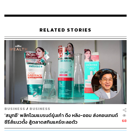
RELATED STORIES
BUSINESS
/
BUSINESS
‘สมูทอี’ พลิกโฉมแบรนด์รุ่นเก๋า ดึง หลิง-ออม ส่งคอนเทนต์
68
ซีรีส์แนวตั้ง สู้ตลาดสกินแคร์ชะลอตัว