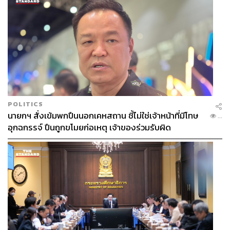
POLITICS
นายกฯ สั่งเข้มพกปืนนอกเคหสถาน ชี้ไม่ใช่เจ้าหน้าที่มีโทษ
...
อุกฉกรรจ์ ปืนถูกขโมยก่อเหตุ เจ้าของร่วมรับผิด