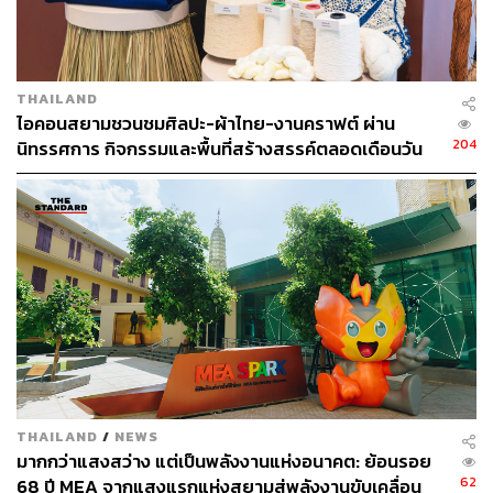
THAILAND
ไอคอนสยามชวนชมศิลปะ-ผ้าไทย-งานคราฟต์ ผ่าน
204
นิทรรศการ กิจกรรมและพื้นที่สร้างสรรค์ตลอดเดือนวัน
แม่ [ADVERTORIAL]
THAILAND
/
NEWS
ความเริ่ดของงาน นอกจากจะได้รับน้ำตบผิวดื่มแสงไปให้ทุก
มากกว่าแสงสว่าง แต่เป็นพลังงานแห่งอนาคต: ย้อนรอย
คนไปสัมผัสประสบการณ์ผิวไบร์ทด้วยตัวเองกันฟรีๆ เมื่อสั่ง
62
68 ปี MEA จากแสงแรกแห่งสยามสู่พลังงานขับเคลื่อน