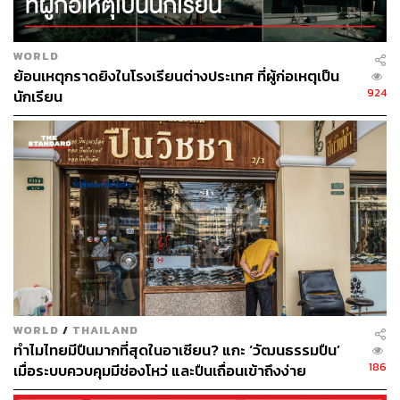
งานจึงมีเวลาทุ่มเทกับสิ่งที่เทคโนโลยียังทำแทนไม่ได้ นั่นคือ
การสนทนาที่ต้องอาศัยวิจารณญาณและความเข้าอกเข้าใจ
อย่างแท้จริง
WORLD
ย้อนเหตุกราดยิงในโรงเรียนต่างประเทศ ที่ผู้ก่อเหตุเป็น
924
นักเรียน
การเปลี่ยนแปลงนี้ส่งผลพร้อมกันในหลายระดับ ตั้งแต่ทีมงาน
ที่ทำงานได้มีประสิทธิภาพและมั่นใจขึ้น ลูกค้าที่ได้รับการ
สื่อสารที่ตรงจุดและทันเวลากว่าเดิม และผู้บริหารมีภาพรวม
แบบ real-time เพื่อช่วยการตัดสินใจที่แม่นยำขึ้น
“ประสิทธิภาพการทำงานดีขึ้นมาก แต่สิ่งที่ได้มากกว่าคือ
คุณภาพการพูดคุยกับลูกค้า” Siva กล่าว
ไม่เพียงเท่านั้น CardX กำลังพัฒนาการนำ AI มาใช้งาน โดย
มุ่งเป้าสู่ระบบคาดการณ์ความต้องการของลูกค้าได้ก่อนที่
ปัญหาจะเกิดขึ้น ตั้งแต่การระบุสัญญาณ การผิดนัดชำระหนี้
ตั้งแต่ต้น การเสนอแนวทางชำระที่ปรับให้เฉพาะคน ไปจนถึง
WORLD
/
THAILAND
การสร้างแบบจำลองพฤติกรรมในระดับสูงและการแบ่งกลุ่ม
ทำไมไทยมีปืนมากที่สุดในอาเซียน? แกะ ‘วัฒนธรรมปืน’
ลูกค้าที่ละเอียดยิ่งขึ้น โดยเป้าหมายของระบบนี้ไม่ใช่แค่
186
เมื่อระบบควบคุมมีช่องโหว่ และปืนเถื่อนเข้าถึงง่าย
ความเร็วหรือประสิทธิภาพ แต่คือ การเข้าไปแก้ปัญหาให้กับ
ลูกค้าที่มากขึ้นด้วย