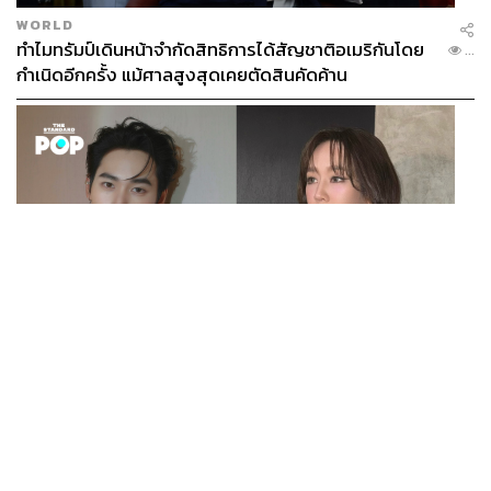
WORLD
ทำไมทรัมป์เดินหน้าจำกัดสิทธิการได้สัญชาติอเมริกันโดย
...
กำเนิดอีกครั้ง แม้ศาลสูงสุดเคยตัดสินคัดค้าน
ENTERTAINMENT
เก้า นพเก้า และ พาย รินรดา เตรียมร่วมงานกันใน ‘รสกาล
...
Enchanted Taste In Time’