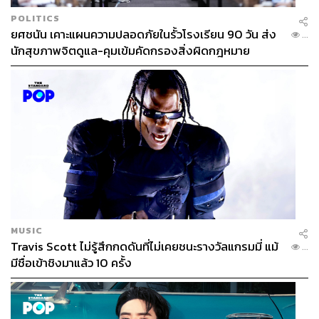
POLITICS
ยศชนัน เคาะแผนความปลอดภัยในรั้วโรงเรียน 90 วัน ส่ง
...
นักสุขภาพจิตดูแล-คุมเข้มคัดกรองสิ่งผิดกฎหมาย
340
ABOUT THE AUTHOR
THE STANDARD WEALTH
สำนักข่าวเศรษฐกิจ ธุรกิจ และการลงทุน โดย
ทีมข่าว THE STANDARD
MUSIC
Travis Scott ไม่รู้สึกกดดันที่ไม่เคยชนะรางวัลแกรมมี่ แม้
...
มีชื่อเข้าชิงมาแล้ว 10 ครั้ง