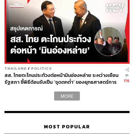
เทคโนโลยีกับความสำเร็จที่มากกว่าตัวเลข
NPL ที่ลดลงและอัตราการเรียกเก็บหนี้คืน (Recovery Rate)
ที่ดีขึ้น เป็นตัวชี้วัดความสำเร็จที่สำคัญของการใช้เทคโนโลยี
แต่ Siva มองว่า สัญญาณที่มีความหมายกว่า คือผลลัพธ์ด้าน
ความสัมพันธ์กับลูกค้า ลูกค้าที่กำลังมีปัญหาได้รับการดูแล
THAILAND
/
POLITICS
ทันเวลาไหม หลังจากแก้ไขหนี้แล้วยังอยากอยู่กับ CardX ต่อ
สส. ไทยตะโกนประท้วงต่อหน้ามินอ่องหล่าย ระหว่างเยือน
ไหม และผ่านกระบวนการทั้งหมดมาโดยคงไว้ซึ่งความเชื่อ
176
รัฐสภา ชี้พิธีต้อนรับเป็น ‘จุดตกต่ำ’ ของยุทธศาสตร์การ
มั่นและความไว้วางใจไว้ได้ไหม
ทูตไทย
MORE
“เทคโนโลยีที่ผลิตตัวเลขทางการเงินดีแต่ทำลายความ
สัมพันธ์กับลูกค้า ไม่ใช่เทคโนโลยีที่ดี มันแค่กำลังตอบโจทย์
ผิดข้อ” Siva กล่าว
MOST POPULAR
สำหรับการนำเทคโนโลยีมาปรับใช้กับธุรกิจสินเชื่อ Siva เน้น