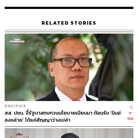
นามธรรม แต่แนวคิดนี้ส่งผลต่อทุกบทสนทนาและทุกการ
ตัดสินใจ
RELATED STORIES
ข้อสามคือ พันธมิตรด้านเทคโนโลยี
CardXมองว่าเทคโนโลยีไม่ใช่แค่เครื่องมือแต่คือรากฐานที่
กำหนดว่าองค์กรจะให้บริการลูกค้าได้ ดีแค่ไหน จึงจับมือ
ร่วมกับพันธมิตรทางด้านเทคโนโลยีเพื่อปรับแนวทางการให้
บริการลูกค้า
กลยุทธ์เหล่านี้สร้างรากฐานให้องค์กรสามารถยืนหยัดได้ท่า
มกลางสภาพการณ์ที่ท้าทาย โดยเฉพาะด้านเทคโนโลยีที่เป็น
กลยุทธ์สำคัญซึ่งเปลี่ยนบทบาทการทำงานของคนในทีมไป
อย่างสิ้นเชิง
POLITICS
สส. ปชน. จี้รัฐบาลทบทวนนโยบายเมียนมา ต้อนรับ ‘มินอ่
168
องหล่าย’ ได้แค่สัญญาว่างเปล่า
เมื่อเทคโนโลยีเปลี่ยนบทบาท