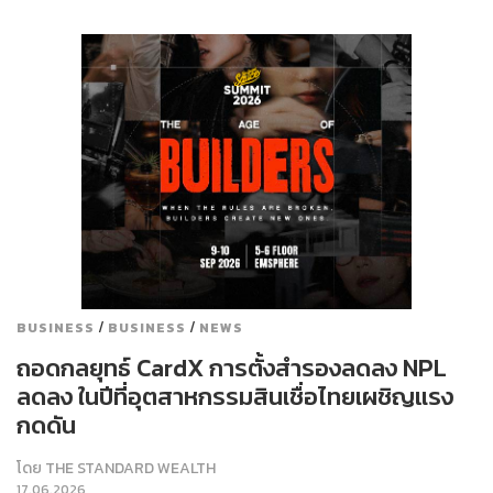
/
/
BUSINESS
BUSINESS
NEWS
ถอดกลยุทธ์ CardX การตั้งสำรองลดลง NPL
ลดลง ในปีที่อุตสาหกรรมสินเชื่อไทยเผชิญแรง
กดดัน
โดย
THE STANDARD WEALTH
17.06.2026