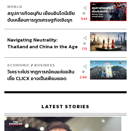
FYI
WORLD
EXUS: เทคโนโลยีที่ขับเคลื่อน Collections อัจฉริยะ
สรุปภารกิจอนุทิน เยือนอินโดนีเซีย
544
ขับเคลื่อนการทูตเศรษฐกิจเชิงรุก
EXUS คือผู้นำระดับโลกด้านเทคโนโลยีการติดตาม
ประกาศหุ้นส่วนยุทธศาสตร์ไทย –
หนี้ที่ขับเคลื่อนด้วย AI ช่วยให้สถาบันการเงินทั่วโลก
อินโดนีเซีย
ปรับกระบวนการทำงานให้ทันสมัย เพิ่มประสิทธิภาพ
Navigating Neutrality:
การเรียกคืนหนี้ และสร้างผลลัพธ์ที่ดีขึ้นทั้งสำหรับ
Thailand and China in the Age
175
ธุรกิจและลูกค้า ผ่าน EXUS Financial Suite (EFS)
of a New Global Order
แพลตฟอร์มที่ผสาน AI, machine learning และการ
ตัดสินใจแบบทันท่วงที เพื่อเปลี่ยนข้อมูลเชิงลึกให้กลาย
ECONOMIC
/
BUSINESS
วิเคราะห์ปรากฏการณ์คนแห่ขอสิน
เป็นการกระทำที่วัดผลได้จริง
2.6K
เชื่อ CLICX อาจเป็นเพียงยอด
ภูเขาน้ำแข็ง ของปัญหาหนี้ครัว
จุดแข็งของ EXUS อยู่ที่การผสมผสานระหว่างความ
เรือนไทยที่ถูกซุกไว้
เชี่ยวชาญระดับโลกและความเข้าใจตลาดท้องถิ่น ด้วย
ประสบการณ์การทำงานกับสถาบันการเงินในหลาย
LATEST STORIES
ประเทศ EXUS นำแนวปฏิบัติที่ดีที่สุดจากตลาดที่หลาก
หลายมาปรับให้ตอบโจทย์บริบทเฉพาะของแต่ละ
องค์กร บนปรัชญาที่เชื่อว่าเทคโนโลยีการติดตามหนี้ที่
ดีที่สุด ต้องสร้างผลลัพธ์ที่ดีให้ทั้งสองฝ่าย สถาบันการ