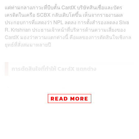
แต่ท่ามกลางภาวะที่บีบคั้น CardX บริษัทสินเชื่อและบัตร
เครดิตในเครือ SCBX กลับเติบโตขึ้น เห็นจากรายงานผล
ประกอบการที่แสดงว่า NPL ลดลง การตั้งสำรองลดลง Siva
R. Krishnan ประธานเจ้าหน้าที่บริหารด้านความเสี่ยงของ
CardX มองว่าความแตกต่างนี้ คือผลของการตัดสินใจเชิงกล
ยุทธ์ที่สั่งสมมาหลายปี
การตัดสินใจที่ทำให้ CardX แตกต่าง
เบื้องหลังตัวเลขการเติบโต คือปรัชญาที่ CardX ยึดถือมา
ตลอดว่าการปล่อยสินเชื่ออย่างมีความรับผิดชอบกับการ
READ MORE
เติบโตทางธุรกิจไม่ใช่สิ่งที่ขัดแย้งกัน “ปัญหาหนี้ครัวเรือนที่
พุ่งสูงและความไม่แน่นอนทางเศรษฐกิจ ยิ่งตอกย้ำความเชื่อ
ของเราเรื่องการปล่อยสินเชื่ออย่างมีความรับผิดชอบ สิ่งนี้
ไม่ใช่แค่เรื่องทางจริยธรรม แต่คือกลยุทธ์ทางธุรกิจที่ยั่งยืน”
Siva กล่าว “การเติบโตระยะสั้นที่มาจากการปล่อยสินเชื่อที่