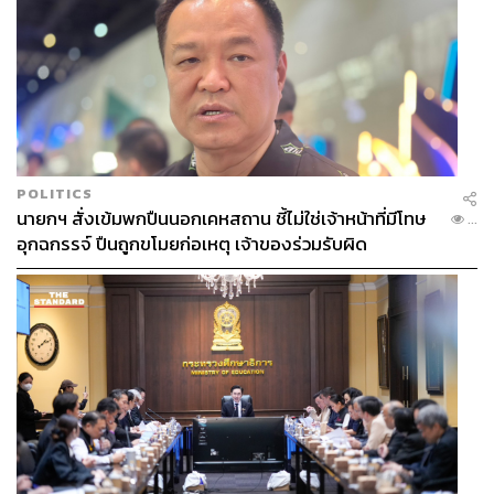
เงินได้ตัวเลขที่แข็งแกร่ง และลูกค้าได้รับการดูแลอย่าง
มีศักดิ์ศรีและเป็นธรรม
สนใจข้อมูลสอบถามเพิ่มเติม
https://www.exus.co.uk/
สามารถติดตาม THE STANDARD WEALTH
POLITICS
นายกฯ สั่งเข้มพกปืนนอกเคหสถาน ชี้ไม่ใช่เจ้าหน้าที่มีโทษ
ผ่านแอปพลิเคชันต่างๆ ที่คุณสะดวกหรือใช้งานอยู่แล้วได้เลย
...
อุกฉกรรจ์ ปืนถูกขโมยก่อเหตุ เจ้าของร่วมรับผิด
TAGS:
ธุรกรรมสินเชื่อ
SCBX
CardX
ปัญญาประดิษฐ์ (Artificial intelligence - AI)
EXUS
Asean
เทคโนโลยี
หนี้ครัวเรือน
บัตรเครดิต
สินเชื่อ
Thailand