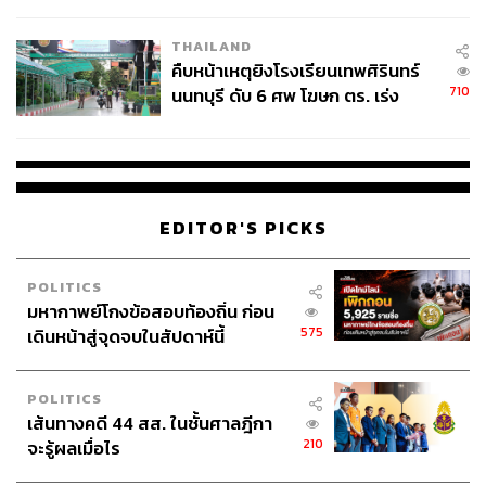
ชั่วคราว หลังเหตุใช้อาวุธปืนภายใน
โรงเรียนคลี่คลาย
THAILAND
ในระยะยาว Siva มองว่าไทยมีศักยภาพจริงที่จะเป็นผู้นำ
คืบหน้าเหตุยิงโรงเรียนเทพศิรินทร์
710
ระดับภูมิภาคด้านนี้ ด้วยภาคการเงินที่มีความซับซ้อนสูง การ
นนทบุรี ดับ 6 ศพ โฆษก ตร. เร่ง
สอบปมขโมยปืนปู่ก่อเหตุ
ใช้เทคโนโลยีดิจิทัลที่แข็งแกร่ง และกฎระเบียบที่ให้ความ
สำคัญกับการคุ้มครองผู้บริโภคมากขึ้น
“ในอีก 3-5 ปีข้างหน้า AI จะเปลี่ยนวิธีการระบุความเสี่ยง การ
ติดต่อลูกค้า และการแก้ไขหนี้ไปอย่างสิ้นเชิง สถาบันการเงิน
EDITOR'S PICKS
ไทยที่ลงทุนในเรื่อง AI อย่างมีจริยธรรมและเทคโนโลยีและ
เน้นลูกค้าเป็นศูนย์กลางตั้งแต่ตอนนี้ จะเป็นคนกำหนด
POLITICS
มาตรฐานให้กับอาเซียน” Siva กล่าว
มหากาพย์โกงข้อสอบท้องถิ่น ก่อน
575
เดินหน้าสู่จุดจบในสัปดาห์นี้
ผลลัพธ์ของ CardX พิสูจน์ให้เห็นว่ากลยุทธ์ที่ถูกต้อง
เทคโนโลยีที่ใช่ และพันธมิตรที่มีวิสัยทัศน์ตรงกัน ไม่ใช่แค่
POLITICS
สูตรในการรับมือกับวิกฤต แต่คือรากฐานของความได้เปรียบ
เส้นทางคดี 44 สส. ในชั้นศาลฎีกา
ที่ยั่งยืน
210
จะรู้ผลเมื่อไร