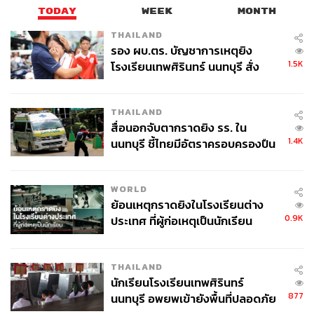
ย้ำความสำคัญของการตั้งปรัชญาการทำงานให้ชัดเจน และ
TODAY
WEEK
MONTH
การพาทีมงานเดินหน้าไปในทางเดียวกัน เพื่อให้เทคโนโลยี
THAILAND
ตอบโจทย์การทำงานอย่างแท้จริง
รอง ผบ.ตร. บัญชาการเหตุยิง
1.5K
โรงเรียนเทพศิรินทร์ นนทบุรี สั่ง
“ความผิดพลาดที่ใหญ่ที่สุดขององค์กรคือซื้อเครื่องมือที่ซับ
ค้นหา 2 รอบยืนยันไร้คนติดค้าง พบ
ซ้อนโดยยังไม่ได้ทำให้ทีมเข้าใจตรงกันว่า ‘ทำไมถึงต้องทำ’
ศพปู่-ย่าที่บ้านพักผู้ก่อเหตุ
งานติดตามหนี้ที่ดีคืองานบริการลูกค้า เป็นเรื่องของการช่วย
THAILAND
ลูกค้าแก้ปัญหาทางการเงิน ไม่ใช่การเรียกเก็บเงิน พอกรอบ
สื่อนอกจับตากราดยิง รร. ใน
ความคิดนี้ชัดและฝังแน่นในทีมแล้ว การเลือกเทคโนโลยีก็จะ
1.4K
นนทบุรี ชี้ไทยมีอัตราครอบครองปืน
ชัดตามมาเอง” Siva ย้ำ
สูงในระดับต้นของภูมิภาค
Siva ยังเสริมถึงแนวทางที่ปฏิบัติได้จริงว่า องค์กรที่กำลังเริ่ม
WORLD
ย้อนเหตุกราดยิงในโรงเรียนต่าง
ต้นการเปลี่ยนแปลงควรเริ่มจากขนาดเล็ก วัดผลอย่างชัดเจน
0.9K
ประเทศ ที่ผู้ก่อเหตุเป็นนักเรียน
และพร้อมปรับเปลี่ยนในสิ่งที่ยังไม่ได้ผล ไม่ใช่การลงทุนครั้ง
เดียวแล้วรอผล แต่คือกระบวนการที่ต้องพัฒนาต่อเนื่อง “การ
เปลี่ยนแปลงนี้คุ้มค่าอย่างแน่นอน” เขากล่าว
THAILAND
นักเรียนโรงเรียนเทพศิรินทร์
877
นนทบุรี อพยพเข้ายังพื้นที่ปลอดภัย
ก้าวต่อไปของธุรกิจสินเชื่อ