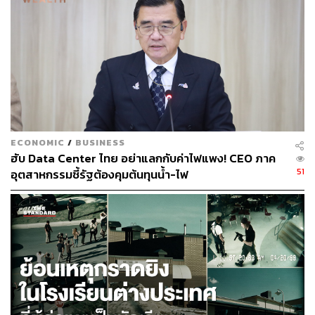
เมื่อโครงสร้างพื้นฐานเดิมของบริษัทไม่สามารถรองรับการ
ให้บริการลูกค้าแบบใหม่ได้อีกต่อไป เช่น การบริการแบบ
personalisation หรือการตัดสินใจบนฐานข้อมูล
CardX จึงเลือกพันธมิตรด้านเทคโนโลยีเข้ามาเสริมความ
ต้องการ โดย Siva กล่าวว่า ปัจจัยที่ส่งผลต่อการเลือก
พันธมิตรคือต้องมีวิสัยทัศน์ที่ตรงกัน เข้าใจตลาดไทย สร้าง
เทคโนโลยีที่ปฏิบัติตามข้อกฎหมาย ยึดลูกค้าเป็นศูนย์กลาง
ECONOMIC
/
BUSINESS
บนพื้นฐานของความเคารพและความเป็นธรรมและมีความ
ฮับ Data Center ไทย อย่าแลกกับค่าไฟแพง! CEO ภาค
เชี่ยวชาญในเชิงลึก “เรามองหาพาร์ตเนอร์ที่จะเติบโตไป
51
อุตสาหกรรมชี้รัฐต้องคุมต้นทุนน้ำ-ไฟ
พร้อมกัน” Siva กล่าว
ห้าปีก่อน ทีมติดตามหนี้ของ CardX ทำงานด้วยขั้นตอนแบบ
manual ทีมวางตารางโทรหาลูกค้า และใช้สคริปต์ที่เป็น
มาตรฐานในการพูดคุย วันนี้ภาพนั้นเปลี่ยนไปอย่างสิ้นเชิง
ขั้นตอนงานเหล่านั้นถูกส่งต่อให้เทคโนโลยีดูแล ไม่ว่าจะ
เป็นการจัดลำดับความสำคัญของเคส การเลือกช่องทาง
ติดต่อลูกค้า หรือการกำหนดจังหวะเข้าหาที่เหมาะสม ทีม