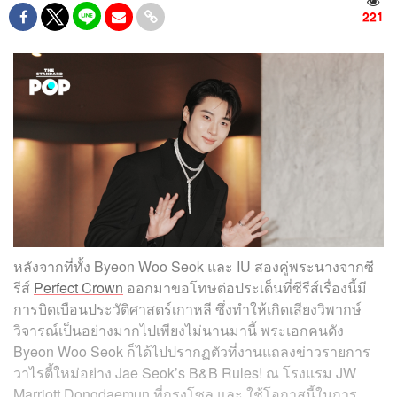
221
หลังจากที่ทั้ง Byeon Woo Seok และ IU สองคู่พระนางจากซี
รีส์
Perfect Crown
ออกมาขอโทษต่อประเด็นที่ซีรีส์เรื่องนี้มี
การบิดเบือนประวัติศาสตร์เกาหลี ซึ่งทำให้เกิดเสียงวิพากษ์
วิจารณ์เป็นอย่างมากไปเพียงไม่นานมานี้ พระเอกคนดัง
Byeon Woo Seok ก็ได้ไปปรากฏตัวที่งานแถลงข่าวรายการ
วาไรตี้ใหม่อย่าง Jae Seok’s B&B Rules! ณ โรงแรม JW
Marriott Dongdaemun ที่กรุงโซล และ ใช้โอกาสนี้ในการ