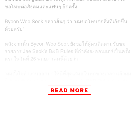
ขอโทษต่อสังคมและแฟนๆ อีกครั้ง
Byeon Woo Seok กล่าวสั้นๆ ว่า “ผมขอโทษต่อสิ่งที่เกิดขึ้น
ด้วยครับ”
หลังจากนั้น Byeon Woo Seok ยังขอให้ผู้คนติดตามรับชม
รายการ Jae Seok’s B&B Rules ที่กำลังจะออนแอร์เป็นครั้ง
แรกในวันที่ 26 พฤษภาคมนี้ด้วยว่า
“ผมตั้งใจทำงานออกมาให้ดีที่สุดเสมอในทุกช่วงเวลา แล้วผม
ก็ทุ่มสุดตัวสำหรับรายการ Jae Seok’s B&B Rules ด้วยเช่น
กัน หวังว่าทุกคนจะรับชม มัน อย่างเปิดใจนะครับ”
READ MORE
Perfect Crown ว่าด้วยเรื่องราวความรักของพระเอกและ
นางเอกที่ต่างกำลังเผชิญปัญหาเรื่องสถานะในสังคมและ
ครอบครัวของตัวเอง ท่ามกลางฉากหลังในศตวรรษ 21 ที่
เป็นการสมมุติถึงประเทศเกาหลีใต้ในยุคปัจจุบันที่ยังคงมี
สถาบันกษัตริย์อยู่ ซึ่งประเด็นที่ทำให้เกิดเสียงวิพากษ์วิจารณ์ก็