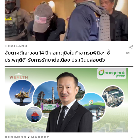
THAILAND
จับตาคดีเยาวชน 14 ปี ก่อเหตุยิงในห้าง กรมพินิจฯ ชี้
...
ประพฤติดี-รับการรักษาต่อเนื่อง ประเมินปล่อยตัว
BUSINESS
/
MARKET