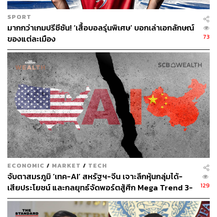
SPORT
มากกว่าเกมปรีซีซัน! ‘เสื้อบอลรุ่นพิเศษ’ บอกเล่าเอกลักษณ์
73
ของแต่ละเมือง
ECONOMIC
/
MARKET
/
TECH
จับตาสมรภูมิ ‘เทค-AI’ สหรัฐฯ-จีน เจาะลึกหุ้นกลุ่มได้-
129
เสียประโยชน์ และกลยุทธ์จัดพอร์ตสู้ศึก Mega Trend 3-
5 ปีข้างหน้า