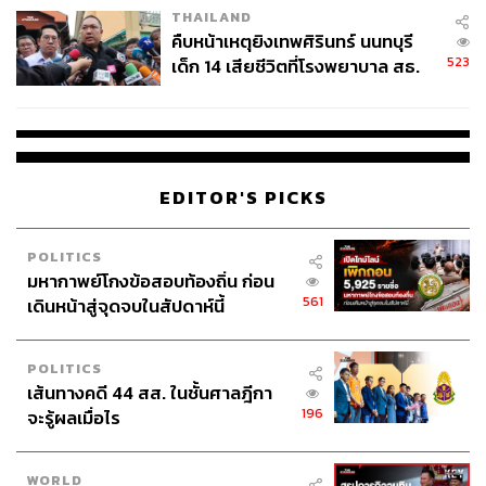
THAILAND
คืบหน้าเหตุยิงเทพศิรินทร์ นนทบุรี
523
เด็ก 14 เสียชีวิตที่โรงพยาบาล สธ.
ยืนยันครูเสียชีวิต 5 ราย เจ็บ 22
ราย
EDITOR'S PICKS
POLITICS
มหากาพย์โกงข้อสอบท้องถิ่น ก่อน
561
เดินหน้าสู่จุดจบในสัปดาห์นี้
POLITICS
เส้นทางคดี 44 สส. ในชั้นศาลฎีกา
196
จะรู้ผลเมื่อไร
WORLD