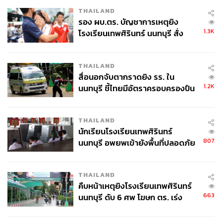
THAILAND
รอง ผบ.ตร. บัญชาการเหตุยิง
1.3K
โรงเรียนเทพศิรินทร์ นนทบุรี สั่ง
ค้นหา 2 รอบยืนยันไร้คนติดค้าง พบ
ศพปู่-ย่าที่บ้านพักผู้ก่อเหตุ
THAILAND
สื่อนอกจับตากราดยิง รร. ใน
1.2K
นนทบุรี ชี้ไทยมีอัตราครอบครองปืน
สูงในระดับต้นของภูมิภาค
THAILAND
นักเรียนโรงเรียนเทพศิรินทร์
807
นนทบุรี อพยพเข้ายังพื้นที่ปลอดภัย
ชั่วคราว หลังเหตุใช้อาวุธปืนภายใน
โรงเรียนคลี่คลาย
THAILAND
คืบหน้าเหตุยิงโรงเรียนเทพศิรินทร์
663
นนทบุรี ดับ 6 ศพ โฆษก ตร. เร่ง
สอบปมขโมยปืนปู่ก่อเหตุ