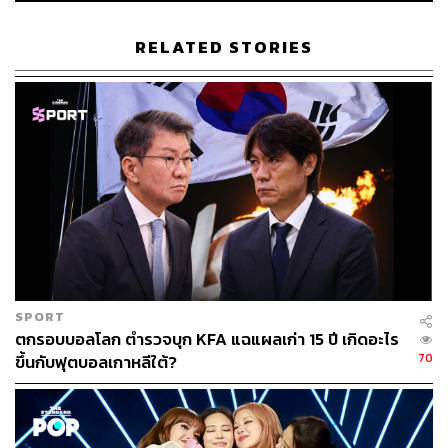
อ้างอิง:
https://www.allkpop.com/article/2026/05/byeon-wo
o-seok-gives-second-apology-over-perfect-crown-controve
RELATED STORIES
rsy
TAGS:
Perfect Crown
IU
ซีรีส์เกาหลี
South Korea
Byeon Woo-seok
221
SPORT
ตกรอบบอลโลก ตำรวจบุก KFA แฉแผลเก่า 15 ปี เกิดอะไร
70
ขึ้นกับฟุตบอลเกาหลีใต้?
ABOUT THE AUTHOR
พิมพ์ คำภีร์
นักเขียนกองบรรณาธิการคัลเจอร์ สำนักข่าว