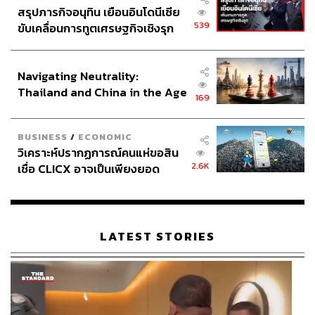
สรุปภารกิจอนุทิน เยือนอินโดนีเซีย
539
ขับเคลื่อนการทูตเศรษฐกิจเชิงรุก
ประกาศหุ้นส่วนยุทธศาสตร์ไทย –
อินโดนีเซีย
Navigating Neutrality:
Thailand and China in the Age
169
of a New Global Order
BUSINESS
/
ECONOMIC
วิเคราะห์ปรากฏการณ์คนแห่ขอสิน
2.6K
เชื่อ CLICX อาจเป็นเพียงยอด
ภูเขาน้ำแข็ง ของปัญหาหนี้ครัว
เรือนไทยที่ถูกซุกไว้
LATEST STORIES