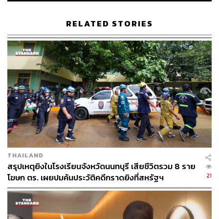
TAGS:
Belgium
Emmanuel Macron
Brussels
RELATED STORIES
เหตุกราดยิง
การก่อการร้าย
131
ABOUT THE AUTHOR
THAILAND
สรุปเหตุยิงในโรงเรียนจังหวัดนนทบุรี เสียชีวิตรวม 8 ราย
ณรงค์กร มโนจันทร์เพ็ญ
21
โฆษก ตร. เผยปมค้นประวัติคดีกราดยิงที่สหรัฐฯ
Content Creator กองบรรณาธิการข่าว THE
STANDARD