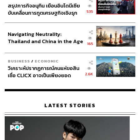
สรุปภารกิจอนุทิน เยือนอินโดนีเซีย
535
ขับเคลื่อนการทูตเศรษฐกิจเชิงรุก
ประกาศหุ้นส่วนยุทธศาสตร์ไทย –
อินโดนีเซีย
Navigating Neutrality:
Thailand and China in the Age
165
of a New Global Order
BUSINESS
/
ECONOMIC
วิเคราะห์ปรากฏการณ์คนแห่ขอสิน
2.6K
เชื่อ CLICX อาจเป็นเพียงยอด
ภูเขาน้ำแข็ง ของปัญหาหนี้ครัว
เรือนไทยที่ถูกซุกไว้
LATEST STORIES