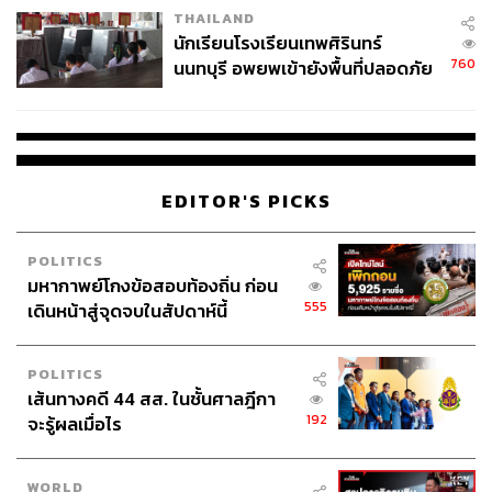
THAILAND
จ่ายหนี้-แอบระบุแบรนด์
นักเรียนโรงเรียนเทพศิรินทร์
760
นนทบุรี อพยพเข้ายังพื้นที่ปลอดภัย
ชั่วคราว หลังเหตุใช้อาวุธปืนภายใน
โรงเรียนคลี่คลาย
EDITOR'S PICKS
POLITICS
มหากาพย์โกงข้อสอบท้องถิ่น ก่อน
555
เดินหน้าสู่จุดจบในสัปดาห์นี้
POLITICS
เส้นทางคดี 44 สส. ในชั้นศาลฎีกา
192
จะรู้ผลเมื่อไร
WORLD