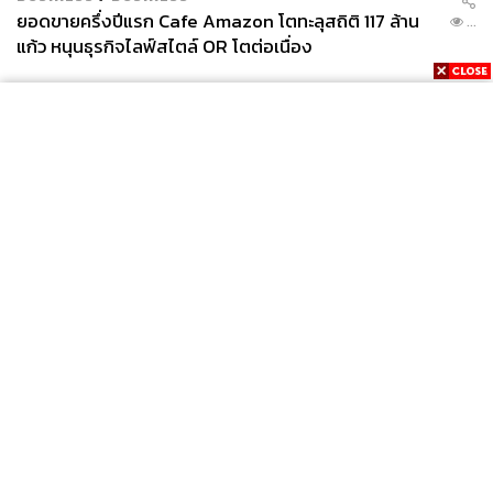
ยอดขายครึ่งปีแรก Cafe Amazon โตทะลุสถิติ 117 ล้าน
...
แก้ว หนุนธุรกิจไลฟ์สไตล์ OR โตต่อเนื่อง
News
Wealth
Pop
Podcast
Video
Now
Opinion
Careers
Events
Privacy
About
Contact
Policy
FOR
ADVERTISING
MEMBERSHIP