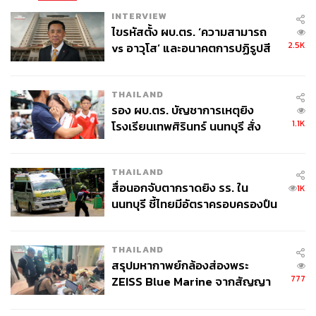
INTERVIEW
ไขรหัสตั้ง ผบ.ตร. ‘ความสามารถ
2.5K
vs อาวุโส’ และอนาคตการปฏิรูปสี
กากี กับ พล.ต.อ. เอก อังสนานนท์
THAILAND
รอง ผบ.ตร. บัญชาการเหตุยิง
1.1K
โรงเรียนเทพศิรินทร์ นนทบุรี สั่ง
ค้นหา 2 รอบยืนยันไร้คนติดค้าง พบ
ศพปู่-ย่าที่บ้านพักผู้ก่อเหตุ
THAILAND
สื่อนอกจับตากราดยิง รร. ใน
1K
นนทบุรี ชี้ไทยมีอัตราครอบครองปืน
สูงในระดับต้นของภูมิภาค
THAILAND
สรุปมหากาพย์กล้องส่องพระ
777
ZEISS Blue Marine จากสัญญา
ผลิต 8.3 ล้าน สู่ข้อพิพาท ‘มา
เวลล์ฯ’ ฟ้อง ‘โทน บางแค’ ผิดนัด