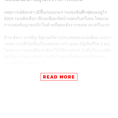
เหตุการณ์ดังกล่าวมีขึ้นก่อนเกมการแข่งขันศึกฟุตบอลยูโร
2024 รอบคัดเลือก ที่เบลเยียมเปิดบ้านพบกับสวีเดน โดยเกม
การแข่งขันถูกยกเลิกในท้ายที่สุดหลังจากหมดเวลาครึ่งแรก
ด้าน ฮัดจา ลาห์บิบ รัฐมนตรีต่างประเทศของเบลเยียม ระบุว่า
“เหตุการณ์ที่เกิดขึ้นเป็นเหตุก่อการร้ายและมีผู้เสียชีวิต 2 คน
โดยทางการเบลเยียมจะต้องใช้วิธีการต่างๆ รับมือกับแนวคิด
สุดโต่ง เราขอแสดงความเสียใจต่อเหยื่อผู้เคราะห์ร้ายและ
ครอบครัวของพวกเขา”
ขณะที่ อีริก ฟอน ดุยเซ โฆษกประจำสำนักอัยการเบลเยียม
READ MORE
ได้แนะนำให้ประชาชนกลับบ้านและพักอยู่ในบ้านของตนเอง
จนกว่าภัยคุกคามดังกล่าวจะได้รับการจัดการ โดยโฆษกระบุ
ว่า มีชายคนหนึ่งที่อ้างตัวว่าเป็นผู้ลงมือก่อเหตุได้โพสต์วิดีโอ
ลงโซเชียลมีเดีย และกล่าวว่าเขาได้รับแรงบันดาลใจมาจาก
กลุ่มรัฐอิสลาม หรือกลุ่ม IS