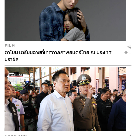
FILM
ตาโขน เตรียมฉายที่เทศกาลภาพยนตร์ไทย ณ ประเทศ
...
บราซิล
THAILAND