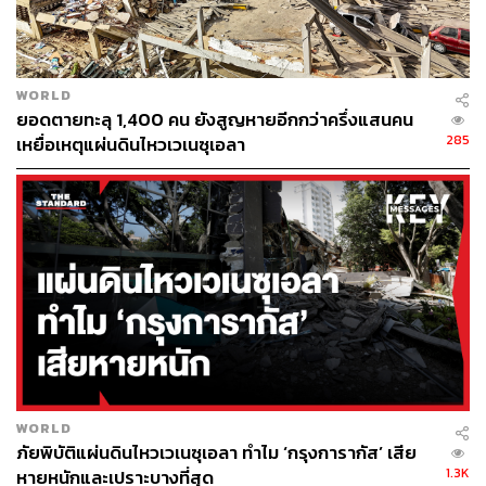
WORLD
ยอดตายทะลุ 1,400 คน ยังสูญหายอีกกว่าครึ่งแสนคน
285
เหยื่อเหตุแผ่นดินไหวเวเนซุเอลา
WORLD
ภัยพิบัติแผ่นดินไหวเวเนซุเอลา ทำไม ‘กรุงการากัส’ เสีย
1.3K
หายหนักและเปราะบางที่สุด