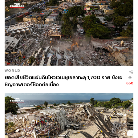
60
ABOUT THE AUTHOR
ณรงค์กร มโนจันทร์เพ็ญ
Content Creator กองบรรณาธิการข่าว THE
WORLD
STANDARD
ยอดเสียชีวิตแผ่นดินไหวเวเนซุเอลาทะลุ 1,700 ราย ยังเผ
650
ชิญอาฟเตอร์ช็อกต่อเนื่อง