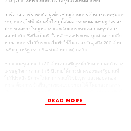
ต่างๆ ภายในประเทศทวีความรุนแรงเพิ่มมากขึ้น
การ์ลอส ลาร์ราซาบัล ผู้เชี่ยวชาญด้านการค้าของเวเนซุเอลา
ระบุว่าเหตุไฟฟ้าดับครั้งใหญ่นี้ส่งผลกระทบต่อเศรษฐกิจของ
ประเทศอย่างใหญ่หลวง และส่งผลกระทบต่อภาคธุรกิจส่ง
ออกน้ำมัน ซึ่งถือเป็นหัวใจหลักของประเทศ มูลค่าความเสีย
หายจากการไม่มีกระแสไฟฟ้าใช้ในแต่ละวันสูงถึง 200 ล้าน
เหรียญสหรัฐ (ราว 6.4 พันล้านบาท) ต่อวัน
ชาวเวเนซุเอลากว่า 30 ล้านคนเผชิญหน้ากับความตกต่ำทาง
เศรษฐกิจมานานกว่า 5 ปี ภายใต้การปกครองของรัฐบาลที่
ไม่มีประสิทธิภาพ ไม่สามารถแก้ไขปัญหาและตอบสนอง
ความต้องการขั้นพื้นฐานของประชาชนได้ โดยกองทุนการ
เงินระหว่างประเทศ หรือ IMF ระบุว่าตัวเลขเงินเฟ้อของยักษ์
ใหญ่ด้านน้ำมันสำรองของโลกแห่งนี้อาจสูงถึง 10 ล้าน
READ MORE
เปอร์เซ็นต์ภายในปีนี้
เหตุไฟดับครั้งแรกสร้างความเสียหายสูงถึง 1 พันล้านเหรียญ
สหรัฐ (ราว 3.2 หมื่นล้านบาท) หรือคิดเป็น 1 เปอร์เซ็นต์ของ