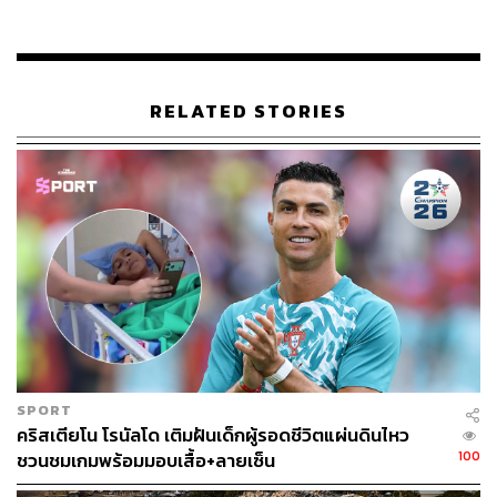
ให้ทำหน้าที่ในการบริหารประเทศ พร้อมเรียกร้องให้มีการ
เลือกตั้งใหม่และเปลี่ยนผ่านการเมืองโดยเร็วที่สุด
พิสูจน์อักษร:
ภาสิณี เพิ่มพันธุ์พงศ์
RELATED STORIES
อ้างอิง:
www.express.co.uk/news/world/1105827/venezuela-
crisis-latest-nicolas-maduro-blackout-caracas-juan-g
uaido-guri
www.yahoo.com/news/blackouts-savage-venezuelas
-already-tattered-economy-013932762.html
www.channelnewsasia.com/news/business/blackout
s-savage-venezuela-s-already-tattered-economy-11
387552
TAGS:
Venezuela
Nicolas Maduro
วิกฤตเวเนซุเอลา
SPORT
คริสเตียโน โรนัลโด เติมฝันเด็กผู้รอดชีวิตแผ่นดินไหว
100
ชวนชมเกมพร้อมมอบเสื้อ+ลายเซ็น