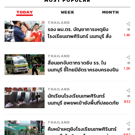
MOST POPULAR
TODAY
WEEK
MONTH
THAILAND
รอง ผบ.ตร. บัญชาการเหตุยิง
1.4K
โรงเรียนเทพศิรินทร์ นนทบุรี สั่ง
ค้นหา 2 รอบยืนยันไร้คนติดค้าง พบ
ศพปู่-ย่าที่บ้านพักผู้ก่อเหตุ
THAILAND
สื่อนอกจับตากราดยิง รร. ใน
1.3K
นนทบุรี ชี้ไทยมีอัตราครอบครองปืน
สูงในระดับต้นของภูมิภาค
THAILAND
นักเรียนโรงเรียนเทพศิรินทร์
832
นนทบุรี อพยพเข้ายังพื้นที่ปลอดภัย
ชั่วคราว หลังเหตุใช้อาวุธปืนภายใน
โรงเรียนคลี่คลาย
THAILAND
คืบหน้าเหตุยิงโรงเรียนเทพศิรินทร์
682