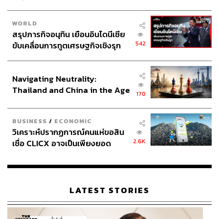
WORLD
สรุปภารกิจอนุทิน เยือนอินโดนีเซีย
542
ขับเคลื่อนการทูตเศรษฐกิจเชิงรุก
ประกาศหุ้นส่วนยุทธศาสตร์ไทย –
อินโดนีเซีย
Navigating Neutrality:
Thailand and China in the Age
170
of a New Global Order
BUSINESS
/
ECONOMIC
วิเคราะห์ปรากฏการณ์คนแห่ขอสิน
2.6K
เชื่อ CLICX อาจเป็นเพียงยอด
ภูเขาน้ำแข็ง ของปัญหาหนี้ครัว
เรือนไทยที่ถูกซุกไว้
LATEST STORIES