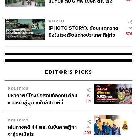
นนทบุรี ดับ 6 ศพ โฆษก ตร. เร่ง
สอบปมขโมยปืนปู่ก่อเหตุ
WORLD
(PHOTO STORY): ย้อนเหตุกราด
576
ยิงในโรงเรียนต่างประเทศ ที่ผู้ก่อ
เหตุเป็นนักเรียน
EDITOR'S PICKS
POLITICS
มหากาพย์โกงข้อสอบท้องถิ่น ก่อน
571
เดินหน้าสู่จุดจบในสัปดาห์นี้
POLITICS
เส้นทางคดี 44 สส. ในชั้นศาลฎีกา
203
จะรู้ผลเมื่อไร