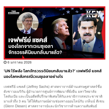
6 มกราคม 2026
‘UN ไร้พลัง โลกจักรวรรดินิยมกลับมาแล้ว?’ เจฟฟรีย์ แซคส์
มองโลกหลังกรณีเวเนซุเอลาอย่างไร
เจฟฟรีย์ แซคส์ (Jeffrey Sachs) ศาสตราจารย์ด้านเศรษฐศาสตร์ชื่อ
ดังชาวอเมริกัน ผู้อำนวยการศูนย์การพัฒนาที่ยั่งยืน มหาวิทยาลัย
โคลัมเบีย และเป็นอดีตที่ปรึกษาพิเศษให้กับเลขาธิการสหประชาชาติ
มาแล้วถึง 3 คน ได้ให้สัมภาษณ์ผ่านช่องทางออนไลน์กับ เกล็นน์ ดีเซน
(Glenn Diesen) ศาสตราจารย์และนักวิชาการด้านความสัมพันธ์