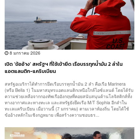
8 มกราคม 2026
เปิด ‘ข้ออ้าง’ สหรัฐฯ ที่ใช้เข้ายึด เรือบรรทุกน้ำมัน 2 ลำใน
แอตแลนติก-แคริบเบียน
สหรัฐอเมริกาได้ทำการยึดเรือบรรทุกน้ำมัน 2 ลำ คือเรือ Marinera
(หรือ Bella 1) ในมหาสมุทรแอตแลนติกเหนือใกล้ไอซ์แลนด์ โดยได้รับ
ความช่วยเหลือจากกองทัพเรืออังกฤษที่คอยสนับสนุนด้านโลจิสติกส์ทั้ง
ทางอากาศและทางทะเล และสหรัฐยังยึดเรือ M/T Sophia อีกลำใน
ทะเลแคริบเบียน เมื่อวานนี้ (7 มกราคม) ตามเวลาท้องถิ่น โดยได้ใช้
ข้ออ้างหลักในเชิงกฎหมาย เพื่อสร้างความชอบธร...