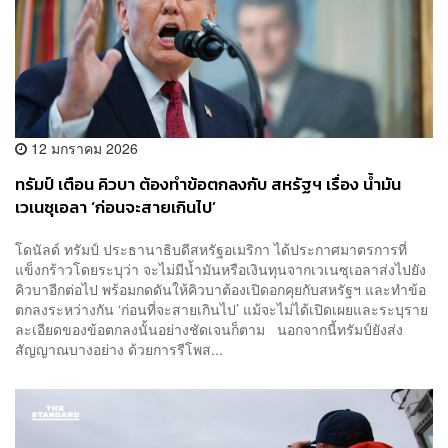
12 มกราคม 2026
ทรัมป์ เตือน คิวบา ต้องทำข้อตกลงกับ สหรัฐฯ เรื่อง น้ำมัน
เวเนซุเอลา ‘ก่อนจะสายเกินไป’
โดนัลด์ ทรัมป์ ประธานาธิบดีสหรัฐอเมริกา ได้ประกาศมาตรการที่
แข็งกร้าวโดยระบุว่า จะไม่มีน้ำมันหรือเงินทุนจากเวเนซุเอลาส่งไปยัง
คิวบาอีกต่อไป พร้อมกดดันให้คิวบาต้องเปิดอกคุยกับสหรัฐฯ และทำข้อ
ตกลงระหว่างกัน ‘ก่อนที่จะสายเกินไป’ แม้จะไม่ได้เปิดเผยและระบุราย
ละเอียดของข้อตกลงนั้นอย่างชัดเจนก็ตาม นอกจากนี้ทรัมป์ยังส่ง
สัญญาณบางอย่าง ด้วยการรีโพส...