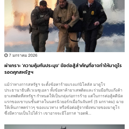
7 มกราคม 2026
ผ่าเกราะ ‘ความคุ้มกันประมุข’ ข้อต่อสู้สำคัญที่อาจทำให้มาดูโร
รอดคุกสหรัฐฯ
แม้ว่าทางการสหรัฐฯ จะตั้งข้อหาร้ายแรงแก่นิโคลัส มาดูโร
ประธานาธิบดีเวเนซุเอลา ทั้งข้อหาค้ายาเสพติดและร่วมมือกับแก๊งค้า
ยาเสพติดที่สหรัฐฯ กำหนดให้เป็นกลุ่มก่อการร้าย แต่ในการต่อสู้คดีนัด
แรกของเขาบนชั้นศาลในนครนิวยอร์กเมื่อวันจันทร์ (5 มกราคม) ฉาย
ให้เห็นภาพคร่าวๆ ของแนวทาง หรือข้อต่อสู้จากฝั่งทนายของมาดูโร
ซึ่งมีความเป็นไปได้ว่า เขาอาจจะมีโอกาส ‘รอดพ้...