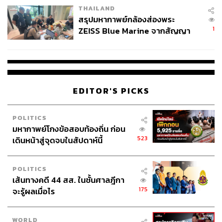
THAILAND
สรุปมหากาพย์กล้องส่องพระ
1
ZEISS Blue Marine จากสัญญา
ผลิต 8.3 ล้าน สู่ข้อพิพาท ‘มา
เวลล์ฯ’ ฟ้อง ‘โทน บางแค’ ผิดนัด
จ่ายหนี้-แอบระบุแบรนด์
EDITOR'S PICKS
POLITICS
มหากาพย์โกงข้อสอบท้องถิ่น ก่อน
523
เดินหน้าสู่จุดจบในสัปดาห์นี้
POLITICS
เส้นทางคดี 44 สส. ในชั้นศาลฎีกา
175
จะรู้ผลเมื่อไร
WORLD