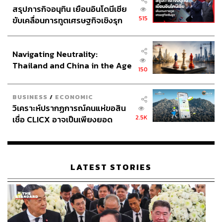
สรุปภารกิจอนุทิน เยือนอินโดนีเซีย
515
ขับเคลื่อนการทูตเศรษฐกิจเชิงรุก
ประกาศหุ้นส่วนยุทธศาสตร์ไทย –
อินโดนีเซีย
Navigating Neutrality:
Thailand and China in the Age
150
of a New Global Order
BUSINESS
/
ECONOMIC
วิเคราะห์ปรากฏการณ์คนแห่ขอสิน
2.5K
เชื่อ CLICX อาจเป็นเพียงยอด
ภูเขาน้ำแข็ง ของปัญหาหนี้ครัว
เรือนไทยที่ถูกซุกไว้
LATEST STORIES