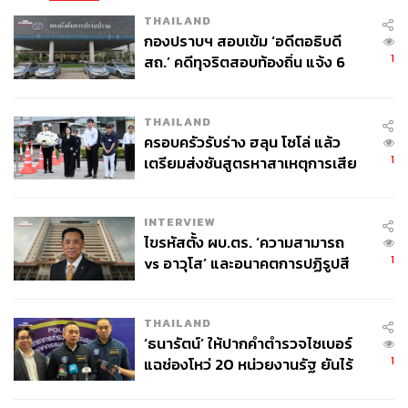
THAILAND
กองปราบฯ สอบเข้ม ‘อดีตอธิบดี
1
สถ.’ คดีทุจริตสอบท้องถิ่น แจ้ง 6
ข้อหาหนัก จ่อชง ป.ป.ช. 12 ส.ค. นี้
THAILAND
ครอบครัวรับร่าง ฮลุน โซโล่ แล้ว
1
เตรียมส่งชันสูตรหาสาเหตุการเสีย
ชีวิต
INTERVIEW
ไขรหัสตั้ง ผบ.ตร. ‘ความสามารถ
1
vs อาวุโส’ และอนาคตการปฏิรูปสี
กากี กับ พล.ต.อ. เอก อังสนานนท์
THAILAND
‘ธนารัตน์’ ให้ปากคำตำรวจไซเบอร์
1
แฉช่องโหว่ 20 หน่วยงานรัฐ ยันไร้
นัยทางการเมือง