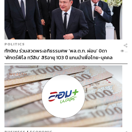
POLITICS
ทักษิณ ร่วมสวดพระอภิธรรมศพ ‘พล.ต.ท. ผ่อน’ บิดา
...
‘พักตร์พิไล ทวีสิน’ สิริอายุ 103 ปี แกนนำเพื่อไทย-บุคคล
หลากวงการร่วมอาลัย
BUSINESS
/
ECONOMIC