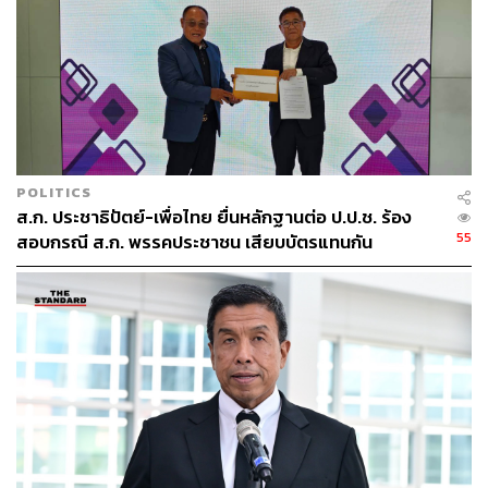
POLITICS
ส.ก. ประชาธิปัตย์-เพื่อไทย ยื่นหลักฐานต่อ ป.ป.ช. ร้อง
55
สอบกรณี ส.ก. พรรคประชาชน เสียบบัตรแทนกัน