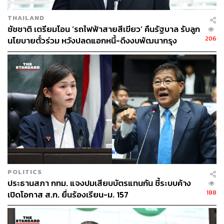
THAILAND
ชัชชาติ เตรียมโอน ‘รถไฟฟ้าสายสีเขียว’ คืนรัฐบาล รับลูก
206
นโยบายตั๋วร่วม หวังปลดแอกหนี้-ดึงงบพัฒนากรุง
POLITICS
ประธานสภา กทม. แจงปมเสียบบัตรแทนกัน ชี้ระบบค้าง
188
เปิดโอกาส ส.ก. ยื่นร้องเรียน-ม. 157