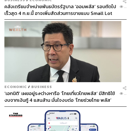
คลังเตรียมจำหน่ายพันธบัตรรัฐบาล ‘ออมพลัส’ รอบถัดไป
...
เร็วสุด 4 ก.ย.นี้ อาจเพิ่มสัดส่วนการขายแบบ Small Lot
First มากขึ้น
ECONOMIC
/
BUSINESS
‘เอกนิติ’ เผยอยู่ระหว่างหารือ ‘ไทยเที่ยวไทยพลัส’ มีสิทธิใช้
...
งบจากเงินกู้ 4 แสนล้าน มั่นใจงบต่อ ‘ไทยช่วยไทย พลัส’
เฟส 2 มีเพียงพอ