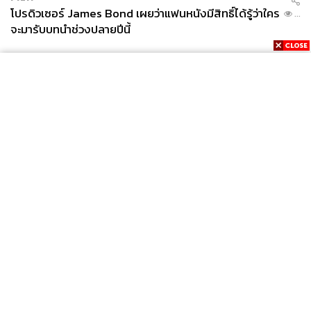
โปรดิวเซอร์ James Bond เผยว่าแฟนหนังมีสิทธิ์ได้รู้ว่าใคร
...
จะมารับบทนำช่วงปลายปีนี้
News
Wealth
Pop
Podcast
Video
Now
Opinion
Careers
Events
Privacy
About
Contact
Policy
FOR
ADVERTISING
MEMBERSHIP