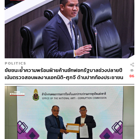
ขึ้นมาอยู่ได้อย่างแข็งแรง การให้เป็นเมืองที่ทันสมัย ใช้
เทคโนโลยีที่พิสูจน์แล้วมาแก้ปัญหาบ้านเมือง ตนมั่นใจ
ว่ายิ่งเดินก็ยิ่งรักคนกรุงเทพฯ และค้นพบว่าคนไทยมี
ศักยภาพ เหลือแต่การมีผู้นำที่ผลักดันศักยภาพนี้
ปัญหากรุงเทพฯ หนักหนาสาหัส จำเป็นต้องใช้คนหนุ่ม
ที่มีความรู้ มีพลัง และผู้ว่าฯ คนเดียวทำงานไม่ได้ แต่
ต้องมาพร้อมกับ ส.ก. 50 คน 50 เขต ที่มีพลัง มีความมุ่ง
POLITICS
มั่น มีจุดเริ่มต้นเดียวกัน พร้อมกับมั่นใจว่าคนกรุงเทพฯ
ชัยชนะย้ำความพร้อมฝ่ายค้านซักฟอกรัฐบาลช่วงปลายปี
จะให้โอกาสคนที่ทำงานได้ คนที่มีพลัง และมีความ
86
เน้นตรวจสอบผลงานเอกนิติ-ศุภจี ด้านปากท้องประชาชน
ชัดเจนได้ทำงานเป็นผู้ว่าฯ กทม. ในครั้งนี้ ด้วยการเลือก
ผู้ว่าฯ หมายเลข 4 และ ส.ก. พรรคประชาธิปัตย์ทั้ง 50
คน 50 เขต
TAGS:
พรรคประชาธิปัตย์
เลือกตั้งผู้ว่าฯ กทม
สุชัชวีร์ สุวรรณสวัสดิ์
ผู้ว่าฯ กทม.
ผู้ว่าราชการกรุงเทพมหานคร
เลือกตั้ง ส.ก.