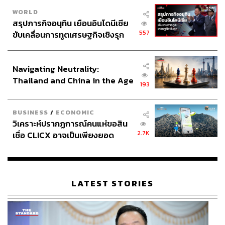
WORLD
สรุปภารกิจอนุทิน เยือนอินโดนีเซีย
557
ขับเคลื่อนการทูตเศรษฐกิจเชิงรุก
ประกาศหุ้นส่วนยุทธศาสตร์ไทย –
อินโดนีเซีย
Navigating Neutrality:
Thailand and China in the Age
193
of a New Global Order
BUSINESS
/
ECONOMIC
วิเคราะห์ปรากฏการณ์คนแห่ขอสิน
2.7K
เชื่อ CLICX อาจเป็นเพียงยอด
ภูเขาน้ำแข็ง ของปัญหาหนี้ครัว
เรือนไทยที่ถูกซุกไว้
LATEST STORIES