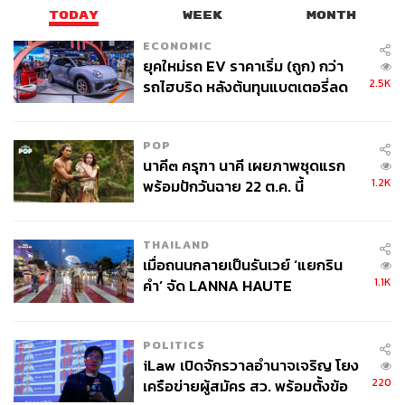
TODAY
WEEK
MONTH
ECONOMIC
ยุคใหม่รถ EV ราคาเริ่ม (ถูก) กว่า
2.5K
รถไฮบริด หลังต้นทุนแบตเตอรี่ลด
ลง - จีนแห่บุกตลาดเกิดใหม่
POP
นาคี๓ ครุฑา นาคี เผยภาพชุดแรก
1.2K
พร้อมปักวันฉาย 22 ต.ค. นี้
THAILAND
เมื่อถนนกลายเป็นรันเวย์ ‘แยกริน
1.1K
คำ’ จัด LANNA HAUTE
COUTURE กลางสายฝน
POLITICS
iLaw เปิดจักรวาลอำนาจเจริญ โยง
220
เครือข่ายผู้สมัคร สว. พร้อมตั้งข้อ