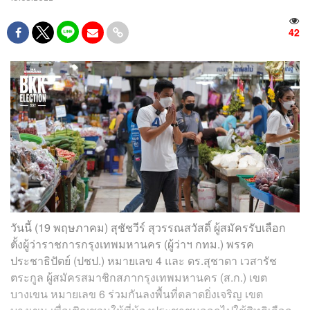
42
วันนี้ (19 พฤษภาคม) สุชัชวีร์ สุวรรณสวัสดิ์ ผู้สมัครรับเลือก
ตั้งผู้ว่าราชการกรุงเทพมหานคร (ผู้ว่าฯ กทม.) พรรค
ประชาธิปัตย์ (ปชป.) หมายเลข 4 และ ดร.สุชาดา เวสารัช
ตระกูล ผู้สมัครสมาชิกสภากรุงเทพมหานคร (ส.ก.) เขต
บางเขน หมายเลข 6 ร่วมกันลงพื้นที่ตลาดยิ่งเจริญ เขต