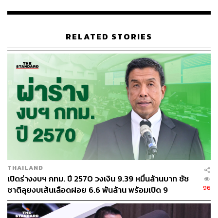
ทัศน์ร่วมกัน ทำงานร่วมกันเพื่อเปลี่ยนกรุงเทพฯ เมื่อยิ่งเดิน
และได้เห็นสายตาของพี่น้องประชาชนที่เขาเห็นความตั้งใจ
ของเรา ก็มีความมั่นใจว่าตนและทีม ส.ก. ของพรรค
RELATED STORIES
ประชาธิปัตย์จะได้ทำงานรับใช้พี่น้องประชาชนในครั้งนี้
เมื่อผู้สื่อข่าวถามต่อว่าในเวทีปราศรัยใหญ่ครั้งสุดท้ายที่จะ
เกิดขึ้นในวันพรุ่งนี้จะมีไม้เด็ดอะไรบ้างนั้น สุชัชวีร์บอกว่า ได้
งัดมาทุกไม้แล้ว แต่ไม้สำคัญที่จะพูดในวันพรุ่งนี้คือ
ตนมาพร้อมกับความพร้อมจริงๆ กรุงเทพฯ ต้องบริหาร
ตามหลักวิชาการ เอาใครที่ไม่รู้ ไม่เข้าใจมามั่วก็ไม่ได้
ตนทำมาแล้วทุกอย่าง ไม่ว่าจะงานวิศวกรรม งานการ
ศึกษา งานสาธารณสุข งานเป็นผู้นำการเปลี่ยนแปลง
THAILAND
องค์กร
เปิดร่างงบฯ กทม. ปี 2570 วงเงิน 9.39 หมื่นล้านบาท ชัช
96
ชาติลุยงบเส้นเลือดฝอย 6.6 พันล้าน พร้อมเปิด 9
ยุทธศาสตร์พัฒนาเมือง
ตนมาพร้อมกับวิสัยทัศน์ชัดเจน เปลี่ยนกรุงเทพฯ เป็น
เมืองสวัสดิการให้ตัวท่าน พ่อแม่ของท่าน ได้ประคองตัว