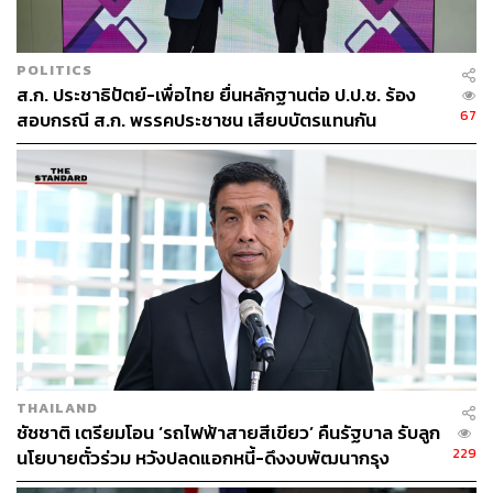
POLITICS
ส.ก. ประชาธิปัตย์-เพื่อไทย ยื่นหลักฐานต่อ ป.ป.ช. ร้อง
67
สอบกรณี ส.ก. พรรคประชาชน เสียบบัตรแทนกัน
42
ABOUT THE AUTHOR
THE STANDARD TEAM
กองบรรณาธิการ THE STANDARD
THAILAND
ชัชชาติ เตรียมโอน ‘รถไฟฟ้าสายสีเขียว’ คืนรัฐบาล รับลูก
229
นโยบายตั๋วร่วม หวังปลดแอกหนี้-ดึงงบพัฒนากรุง