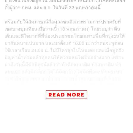
บางเขน เพื่อเชิญชวนให้พี่น้องประชาชนออกไปใช้สิทธิเลือก
ตั้งผู้ว่าฯ กทม. และ ส.ก. ในวันที่ 22 พฤษภาคมนี้
พร้อมกับให้สัมภาษณ์สื่อมวลชนถึงภาพรวมการปราศรัยที่
เขตบางขุนเทียนเมื่อวานนี้ (18 พฤษภาคม) โดยระบุว่า ตื่น
เต้นและดีใจมากที่พี่น้องประชาชนโดยเฉพาะพื้นที่กรุงธนใต้
มากันหนาแน่นมาก และมาตั้งแต่ 16.00 น. กว่าตนจะพูดจบ
ใช้เวลาเกือบ 21.00 น. ไม่มีใครลุกไปไหนเลย และเมื่อพูดถึง
ปัญหาน้ำท่วมแล้วทุกคนให้ความสนใจเป็นอย่างมาก เพราะ
มาถึงวันนี้มีข้อพิสูจน์แล้วว่า ถ้าคิดแบบเดิม ทำแบบเดิม ทำ
แบบเก่า แล้วคิดเล็กๆ ไม่ได้คิดกว้าง ไม่คิดที่จะเปลี่ยนระบบ
จะทำให้กรุงเทพฯ จมน้ำ และจะจมน้ำทุกเขตแบบที่เห็นกัน
เมื่อวานนี้ และจากการที่ฝนตกมาก่อนการเลือกตั้ง 4 วัน
เป็นการส่งสัญญาณแรงๆ ชัดๆ ว่าการเลือกผู้ว่าฯ ครั้งนี้ ต้อง
READ MORE
คิดให้ดีๆ ต้องเลือกคนที่มีความรู้ มีความเข้าใจ และมีความ
เชี่ยวชาญเรื่องน้ำ มิฉะนั้นแล้วกรุงเทพฯ จมน้ำแน่ๆ
เมื่อผู้สื่อข่าวถามว่าในโค้งสุดท้ายยังมีนโยบายที่ยังไม่เปิดตัว
อีกหรือไม่ สุชัชวีร์กล่าวว่า ทุกนโยบายถูกประกาศออกมา