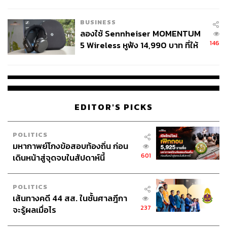
สังเกตลงสมัครตรงคุณสมบัติหรือ
ไม่
BUSINESS
ลองใช้ Sennheiser MOMENTUM
146
5 Wireless หูฟัง 14,990 บาท ที่ให้
ผู้ใช้ถอดเปลี่ยนแบตเองได้ ก่อนกฎ
EU บังคับปีหน้า
EDITOR'S PICKS
POLITICS
มหากาพย์โกงข้อสอบท้องถิ่น ก่อน
601
เดินหน้าสู่จุดจบในสัปดาห์นี้
POLITICS
เส้นทางคดี 44 สส. ในชั้นศาลฎีกา
237
จะรู้ผลเมื่อไร