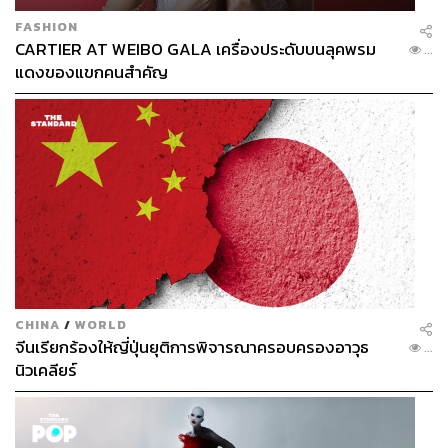
FASHION
CARTIER AT WEIBO GALA เครื่องประดับบนลุคพรม
...
แดงของแขกคนสำคัญ
CHINA
/
WORLD
จีนเรียกร้องให้ญี่ปุ่นยุติการพิจารณาครอบครองอาวุธ
...
นิวเคลียร์