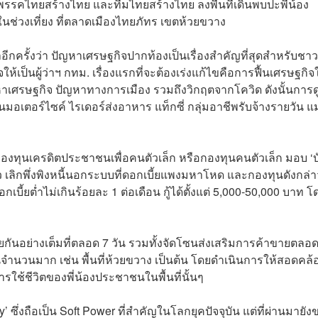
รรคไทยสร้างไทย และทีมไทยสร้างไทย ลงพื้นที่เดินพบปะพี่น้อง
ช่วงเที่ยง ที่ตลาดเมืองไทยภัทร เขตห้วยขวาง
ีกครั้งว่า ปัญหาเศรษฐกิจปากท้องเป็นเรื่องสำคัญที่สุดสำหรับชาว
เป็นผู้ว่าฯ กทม. เรื่องแรกที่จะต้องเร่งแก้ไขคือการฟื้นเศรษฐกิจใ
หาเศรษฐกิจ ปัญหาทางการเมือง รวมถึงวิกฤตจากโควิด ดังนั้นการด
 วินมอเตอร์ไซค์ ไรเดอร์ส่งอาหาร แท็กซี่ กลุ่มอาชีพรับจ้างรายวัน แม
ยกองทุนเครดิตประชาชนเพื่อคนตัวเล็ก หรือกองทุนคนตัวเล็ก มอบ ‘บ
 เลิกพึ่งพิงหนี้นอกระบบที่ดอกเบี้ยแพงมหาโหด และกองทุนดังกล่
กเบี้ยต่ำไม่เกินร้อยละ 1 ต่อเดือน กู้ได้ตั้งแต่ 5,000-50,000 บาท โ
ขายกันอย่างเต็มที่ตลอด 7 วัน รวมทั้งจัดโซนส่งเสริมการค้าขายตลอ
รเป็นจำนวนมาก เช่น พื้นที่ห้วยขวาง เป็นต้น โดยดำเนินการให้สอดคล้
ารใช้ชีวิตของพี่น้องประชาชนในพื้นที่นั้นๆ
ึ่งถือเป็น Soft Power ที่สำคัญในโลกยุคปัจจุบัน แต่ที่ผ่านมายัง