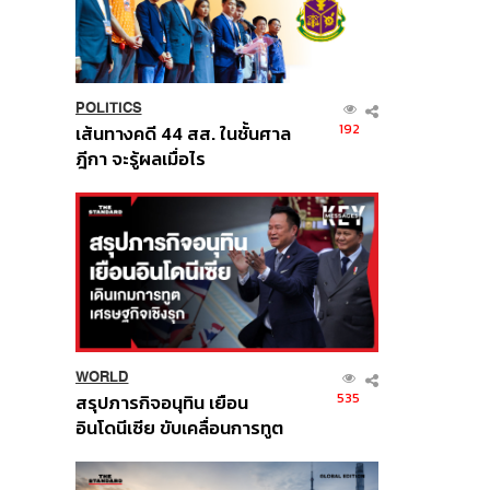
POLITICS
192
เส้นทางคดี 44 สส. ในชั้นศาล
ฎีกา จะรู้ผลเมื่อไร
WORLD
535
สรุปภารกิจอนุทิน เยือน
อินโดนีเซีย ขับเคลื่อนการทูต
เศรษฐกิจเชิงรุก ประกาศหุ้น
ส่วนยุทธศาสตร์ไทย –