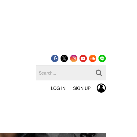
LOG IN
SIGN UP