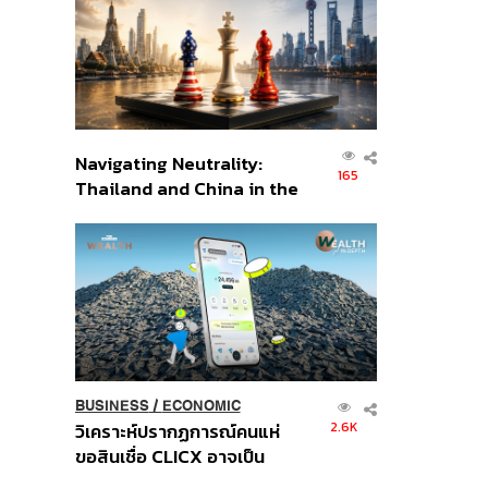
อินโดนีเซีย
Navigating Neutrality:
165
Thailand and China in the
Age of a New Global
Order
BUSINESS
/
ECONOMIC
2.6K
วิเคราะห์ปรากฏการณ์คนแห่
ขอสินเชื่อ CLICX อาจเป็น
เพียงยอดภูเขาน้ำแข็ง ของ