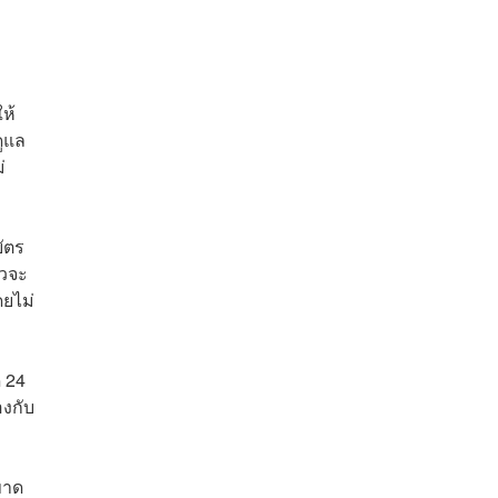
ห้
ูแล
่
ัตร
าวจะ
ดยไม่
ด 24
องกับ
ขาด