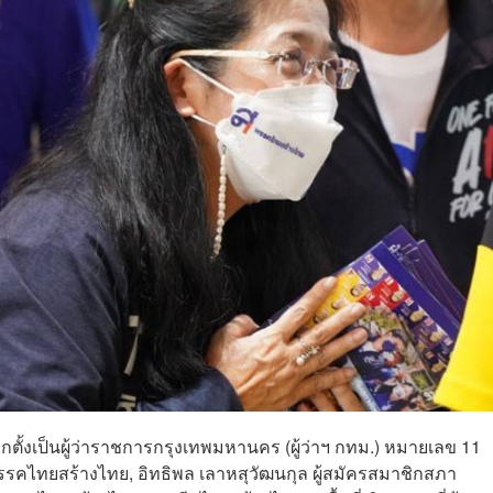
ลือกตั้งเป็นผู้ว่าราชการกรุงเทพมหานคร (ผู้ว่าฯ กทม.) หมายเลข 11
พรรคไทยสร้างไทย, อิทธิพล เลาหสุวัฒนกุล ผู้สมัครสมาชิกสภา