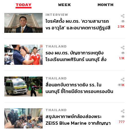
TODAY
WEEK
MONTH
INTERVIEW
ไขรหัสตั้ง ผบ.ตร. ‘ความสามารถ
2.5K
vs อาวุโส’ และอนาคตการปฏิรูปสี
กากี กับ พล.ต.อ. เอก อังสนานนท์
THAILAND
รอง ผบ.ตร. บัญชาการเหตุยิง
1.1K
โรงเรียนเทพศิรินทร์ นนทบุรี สั่ง
ค้นหา 2 รอบยืนยันไร้คนติดค้าง พบ
ศพปู่-ย่าที่บ้านพักผู้ก่อเหตุ
THAILAND
สื่อนอกจับตากราดยิง รร. ใน
1K
นนทบุรี ชี้ไทยมีอัตราครอบครองปืน
สูงในระดับต้นของภูมิภาค
THAILAND
สรุปมหากาพย์กล้องส่องพระ
777
ZEISS Blue Marine จากสัญญา