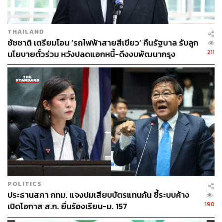
THAILAND
ชัชชาติ เตรียมโอน ‘รถไฟฟ้าสายสีเขียว’ คืนรัฐบาล รับลูก
211
นโยบายตั๋วร่วม หวังปลดแอกหนี้-ดึงงบพัฒนากรุง
POLITICS
ประธานสภา กทม. แจงปมเสียบบัตรแทนกัน ชี้ระบบค้าง
190
เปิดโอกาส ส.ก. ยื่นร้องเรียน-ม. 157