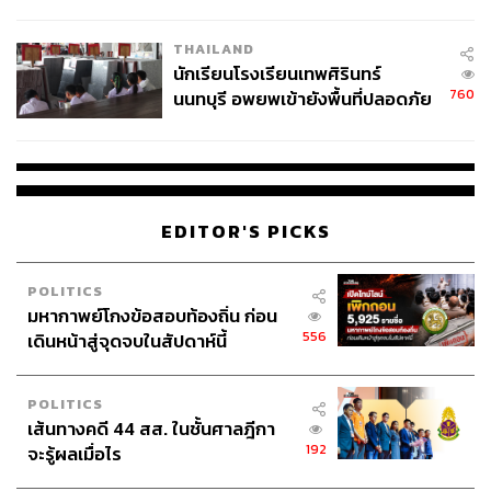
ผลิต 8.3 ล้าน สู่ข้อพิพาท ‘มา
เวลล์ฯ’ ฟ้อง ‘โทน บางแค’ ผิดนัด
THAILAND
จ่ายหนี้-แอบระบุแบรนด์
นักเรียนโรงเรียนเทพศิรินทร์
760
นนทบุรี อพยพเข้ายังพื้นที่ปลอดภัย
ชั่วคราว หลังเหตุใช้อาวุธปืนภายใน
โรงเรียนคลี่คลาย
EDITOR'S PICKS
POLITICS
มหากาพย์โกงข้อสอบท้องถิ่น ก่อน
556
เดินหน้าสู่จุดจบในสัปดาห์นี้
POLITICS
เส้นทางคดี 44 สส. ในชั้นศาลฎีกา
192
จะรู้ผลเมื่อไร