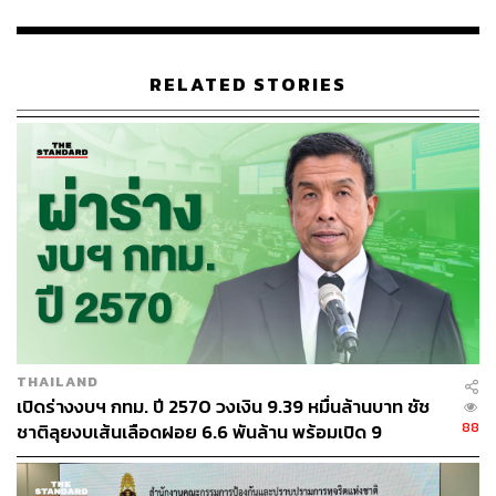
“การสร้างพื้นที่เศรษฐกิจย่อมนำมาสู่เศรษฐกิจหมุนเวียนใน
ชุมชน นำเอกลักษณ์ของตลาดที่มีอยู่แล้วมาทำเป็นจุดแลนด์
มาร์กแห่งใหม่เพื่อกระตุ้นเศรษฐกิจท่องเที่ยว ที่สำคัญจะต้อง
RELATED STORIES
มีบริการห้องนำ้อำนวยความสะดวกแก่พ่อค้าแม่ค้าและนัก
ท่องเที่ยว” ภัทรพรกล่าว
TAGS:
เลือกตั้งผู้ว่าฯ กทม
ผู้ว่าฯ กทม.
ผู้ว่าราชการกรุงเทพมหานคร
รับส่วย
สมาชิกสภากรุงเทพมหานคร (ส.ก.)
เลือกตั้ง ส.ก.
พรรครวมไทยยูไนเต็ด
ภัทรพร ชุติชวาลนันท์
THAILAND
เปิดร่างงบฯ กทม. ปี 2570 วงเงิน 9.39 หมื่นล้านบาท ชัช
88
ชาติลุยงบเส้นเลือดฝอย 6.6 พันล้าน พร้อมเปิด 9
65
ยุทธศาสตร์พัฒนาเมือง