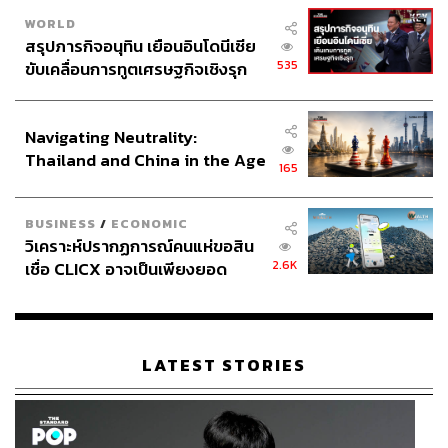
WORLD
สรุปภารกิจอนุทิน เยือนอินโดนีเซีย
535
ขับเคลื่อนการทูตเศรษฐกิจเชิงรุก
ประกาศหุ้นส่วนยุทธศาสตร์ไทย –
อินโดนีเซีย
Navigating Neutrality:
Thailand and China in the Age
165
of a New Global Order
BUSINESS
/
ECONOMIC
วิเคราะห์ปรากฏการณ์คนแห่ขอสิน
2.6K
เชื่อ CLICX อาจเป็นเพียงยอด
ภูเขาน้ำแข็ง ของปัญหาหนี้ครัว
เรือนไทยที่ถูกซุกไว้
LATEST STORIES