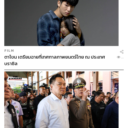
FILM
ตาโขน เตรียมฉายที่เทศกาลภาพยนตร์ไทย ณ ประเทศ
...
บราซิล