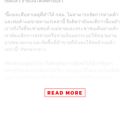
เขตแล้ว จ่ายเงินให้เทศกิจแล้ว
“นี้แหละคือสาเหตุที่ทำให้ กทม. ไม่สามารถจัดการทางเท้า
และพ่อค้าแม่ขายหาบเร่เหล่านี้ จึงคิดว่ามันจะดีกว่านี้แน่ถ้า
เราจริงใจที่จะช่วยพ่อค้าแม่ขายและประชาชนเดินทางเท้า
เราต้องเลิกการส่งส่วยหรือจ่ายเงินนอกระบบให้หน่วยงาน
บางหน่วยงาน และจัดพื้นที่ค้าขายที่มั่นคงให้พ่อค้าแม่ค้า
เหล่านี้” ภัทรพรกล่าว
ภัทรพรระบุต่อไปว่า ในปัจจุบันเราปฏิเสธไม่ได้ว่าปัญหา
เศรษฐกิจและปากท้องได้ทวีความรุนแรงขึ้นอย่างเห็นได้ชัด
พ่อค้าแม่ค้าต่างหาที่ทำกินยากเพราะกำลังซื้อลดลง ค่า
วัตถุดิบที่เพิ่มขึ้น รวมถึงค่าแผงขายของที่ต้องจ่าย บางที่ก็ถูก
กฎหมายบางที่ก็ไม่ถูกกฎหมาย
READ MORE
“การลดปัญหาการเก็บส่วยจากองค์กรบางหน่วยก็เป็นอีก
ปัญหาที่ควรจะหมดไป เนื่องจากปัจจุบันพ่อค้าแม่ขายหาบเร่
แผงลอยต้องจ่ายเงิน 300-500 บาทต่อเดือนในการตั้งแผงขาย
ตามทางเท้าใกล้ย่านคนพลุกพล่าน เพื่อหวังจะขายของได้เงิน