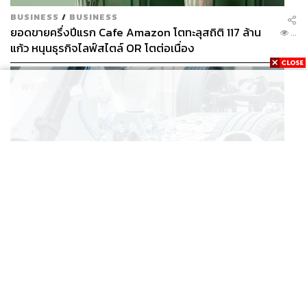
BUSINESS
/
BUSINESS
ยอดขายครึ่งปีแรก Cafe Amazon โตทะลุสถิติ 117 ล้าน
...
แก้ว หนุนธุรกิจไลฟ์สไตล์ OR โตต่อเนื่อง
BUSINESS
/
ECONOMIC
‘เอกนิติ’ เล็งงัดมาตรการใหม่ ลดภาษีสรรพสามิต หวังดึง
...
ผู้ผลิต EV มาตั้งโรงงานในไทย