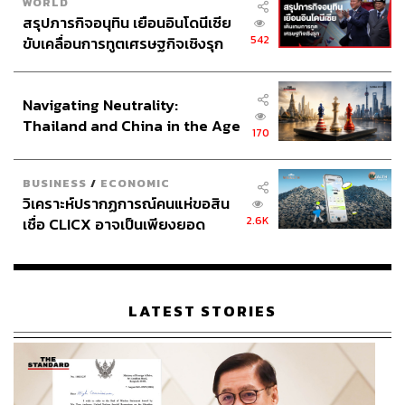
WORLD
สรุปภารกิจอนุทิน เยือนอินโดนีเซีย
542
ขับเคลื่อนการทูตเศรษฐกิจเชิงรุก
ประกาศหุ้นส่วนยุทธศาสตร์ไทย –
อินโดนีเซีย
Navigating Neutrality:
Thailand and China in the Age
170
of a New Global Order
BUSINESS
/
ECONOMIC
วิเคราะห์ปรากฏการณ์คนแห่ขอสิน
2.6K
เชื่อ CLICX อาจเป็นเพียงยอด
ภูเขาน้ำแข็ง ของปัญหาหนี้ครัว
เรือนไทยที่ถูกซุกไว้
LATEST STORIES