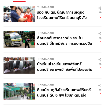
THAILAND
รอง ผบ.ตร. บัญชาการเหตุยิง
0
โรงเรียนเทพศิรินทร์ นนทบุรี สั่ง
ค้นหา 2 รอบยืนยันไร้คนติดค้าง พบ
ศพปู่-ย่าที่บ้านพักผู้ก่อเหตุ
THAILAND
สื่อนอกจับตากราดยิง รร. ใน
0
นนทบุรี ชี้ไทยมีอัตราครอบครองปืน
สูงในระดับต้นของภูมิภาค
THAILAND
นักเรียนโรงเรียนเทพศิรินทร์
0
นนทบุรี อพยพเข้ายังพื้นที่ปลอดภัย
ชั่วคราว หลังเหตุใช้อาวุธปืนภายใน
โรงเรียนคลี่คลาย
THAILAND
คืบหน้าเหตุยิงโรงเรียนเทพศิรินทร์
0
นนทบุรี ดับ 6 ศพ โฆษก ตร. เร่ง
สอบปมขโมยปืนปู่ก่อเหตุ