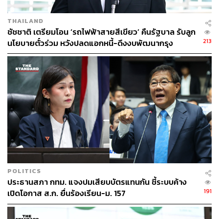
THAILAND
ชัชชาติ เตรียมโอน ‘รถไฟฟ้าสายสีเขียว’ คืนรัฐบาล รับลูก
213
นโยบายตั๋วร่วม หวังปลดแอกหนี้-ดึงงบพัฒนากรุง
POLITICS
ประธานสภา กทม. แจงปมเสียบบัตรแทนกัน ชี้ระบบค้าง
191
เปิดโอกาส ส.ก. ยื่นร้องเรียน-ม. 157