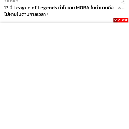
SPORT
17 ปี League of Legends ทำไมเกม MOBA ในตำนานถึง
...
ไม่หายไปตามกาลเวลา?
News
Wealth
Pop
Podcast
Video
Now
Opinion
Careers
Events
Privacy
About
Contact
Policy
FOR
ADVERTISING
MEMBERSHIP