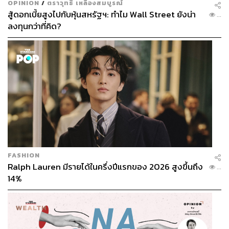
OPINION
/
ตราวุทธิ์ เหลืองสมบูรณ์
สู้ดอกเบี้ยสูงไปกับหุ้นสหรัฐฯ: ทำไม Wall Street ยังน่า
...
ลงทุนกว่าที่คิด?
FASHION
Ralph Lauren มีรายได้ในครึ่งปีแรกของ 2026 สูงขึ้นถึง
...
14%