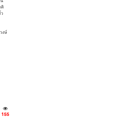
นน
ติ
้ว
วงษ์
155