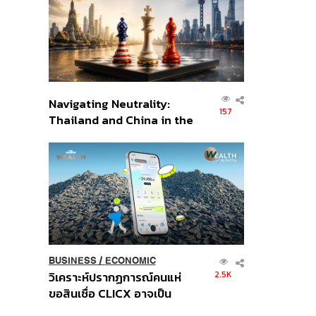
อินโดนีเซีย
Navigating Neutrality:
157
Thailand and China in the
Age of a New Global
Order
BUSINESS
/
ECONOMIC
2.5K
วิเคราะห์ปรากฏการณ์คนแห่
ขอสินเชื่อ CLICX อาจเป็น
เพียงยอดภูเขาน้ำแข็ง ของ