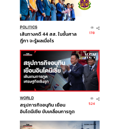
POLITICS
178
เส้นทางคดี 44 สส. ในชั้นศาล
ฎีกา จะรู้ผลเมื่อไร
WORLD
524
สรุปภารกิจอนุทิน เยือน
อินโดนีเซีย ขับเคลื่อนการทูต
เศรษฐกิจเชิงรุก ประกาศหุ้น
ส่วนยุทธศาสตร์ไทย –