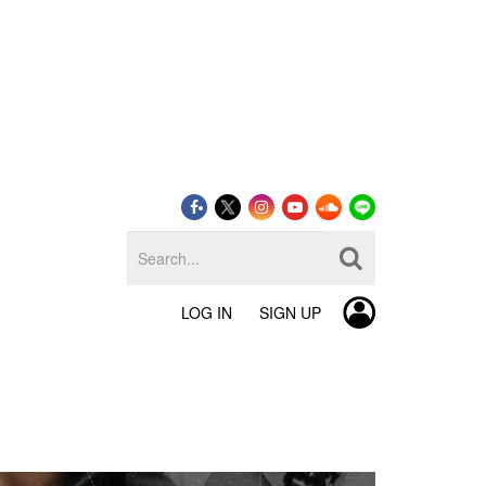
LOG IN
SIGN UP