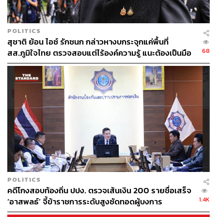
ก้าวไกลชนะเลือกตั้งกว่า 14 ล้านเสียงเมื่อวันที่ 14 พฤษภาคม
2566 ทว่าเกมแย่งชิงประธานสภาทำให้เขาตกอยู่ในที่นั่งรอง
ประธานสภาผู้แทนราษฎรคนที่ 1
POLITICS
สุชาติ ย้อน ไอซ์ รักชนก กล่าวหางบกระจุกแค่พื้นที่
68
สส.ภูมิใจไทย ตรวจสอบแต่ไร้องค์ความรู้ แนะต้องเป็นมือ
ต่อมาหลังพรรคเพื่อไทยปล่อยมือพรรคก้าวไกล จับมือพรรค
อาชีพกว่านี้
ขั้วรัฐบาลเดิมเพื่อตั้งรัฐบาลสลายขั้ว ทำให้พรรคก้าวไกล
กลายเป็นพรรคฝ่ายค้าน และนำมาซึ่งโจทย์ใหม่คือการได้
ตำแหน่งผู้นำฝ่ายค้านในสภาผู้แทนราษฎร มีเงื่อนไขหนึ่งของ
รัฐธรรมนูญคือ ต้องไม่มี สส. ของพรรคดำรงตำแหน่ง
รัฐมนตรี ประธานสภา หรือรองประธานสภา ซึ่งในขณะนั้น
พรรคก้าวไกลยังไม่สามารถทำตามเงื่อนไขนี้ได้
ในที่สุดวันที่ 28 กันยายน 2566 การประชุมร่วมของกรรมการ
บริหารพรรคก้าวไกลและ สส. พรรคก้าวไกล มีมติขับ ปดิ
พัทธ์ สันติภาดา ออกจากสมาชิกพรรค หลังเจ้าตัวยืนยันการ
POLITICS
นั่งเก้าอี้รองประธานสภาผู้แทนราษฎรคนที่ 1 ต่อ ส่วนพรรค
คดีโกงสอบท้องถิ่น ปปง. ตรวจเส้นเงิน 200 รายชื่อเสร็จ
ก้าวไกลก็ระบุว่าจะเป็นได้เป็นฝ่ายค้านโดยสมบูรณ์
1.4K
‘อาสพลธ์’ จี้ข้าราชการระดับสูงซัดทอดผู้บงการ
ทั้งนี้ ส่วนหนึ่งของแถลงการณ์ขับปดิพัทธ์ระบุว่า “ที่ประชุ