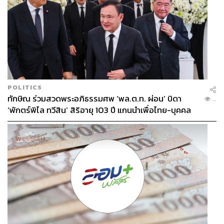
POLITICS
ทักษิณ ร่วมสวดพระอภิธรรมศพ ‘พล.ต.ท. ผ่อน’ บิดา
...
‘พักตร์พิไล ทวีสิน’ สิริอายุ 103 ปี แกนนำเพื่อไทย-บุคคล
หลากวงการร่วมอาลัย