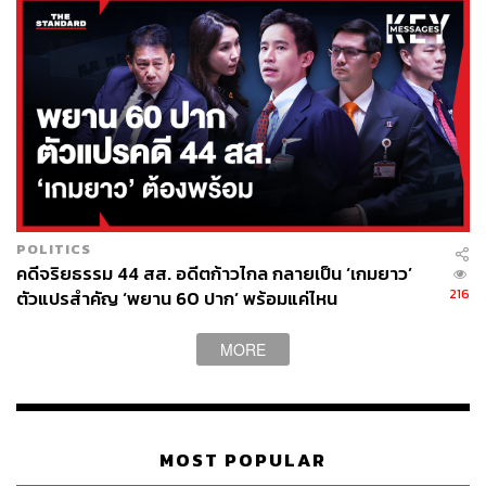
มร่วมฯ จึงมีมติว่า ในเมื่อปดิพัทธ์ยังคงยืนยันความประสงค์จะ
ทำงานในฐานะรองประธานสภาต่อ พรรคก้าวไกลจึงจำเป็น
ต้องให้ปดิพัทธ์ออกจากการเป็นสมาชิกพรรคของพรรคก้าว
ไกล ตามบทบัญญัติแห่งข้อบังคับพรรคก้าวไกลและ
รัฐธรรมนูญ เพื่อให้พรรคก้าวไกลสามารถทำหน้าที่เป็นฝ่าย
ค้านโดยสมบูรณ์ได้ อันเป็นเงื่อนไขที่มีความสำคัญเป็นอย่าง
ยิ่งต่อการทำงานของพรรคหลังจากนี้” ภายหลังการถูกขับ
ออก ปดิพัทธ์จึงเข้าสมัครเป็นสมาชิกพรรคเป็นธรรม ซึ่ง
จำเป็นต้องหาสังกัดพรรคใหม่ภายใน 30 วันตามรัฐธรรมนูญ
POLITICS
กำหนด นับจากวันที่ถูกขับออกจากพรรคเดิม
คดีจริยธรรม 44 สส. อดีตก้าวไกล กลายเป็น ‘เกมยาว’
216
ตัวแปรสำคัญ ‘พยาน 60 ปาก’ พร้อมแค่ไหน
TAGS:
พรรคก้าวไกล
วุฒิพงศ์ ทองเหลา
ไชยามพวาน มั่นเพียรจิตต์
สำนักงานคณะกรรมการการเลือกตั้ง (กกต.)
MORE
การคุกคามทางเพศ
ศุภชัย ใจสมุทร
พรรคภูมิใจไทย
ปดิพัทธ์ สันติภาดา
MOST POPULAR