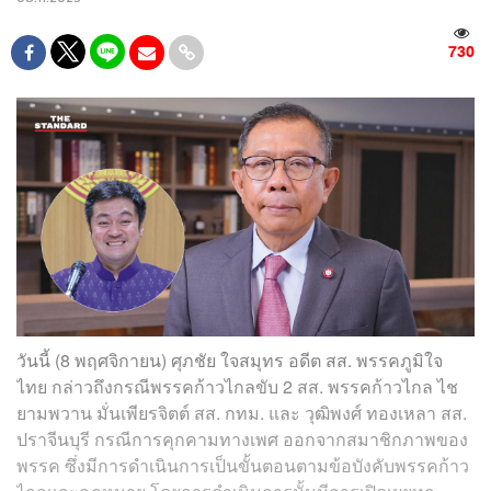
730
วันนี้ (8 พฤศจิกายน) ศุภชัย ใจสมุทร อดีต สส. พรรคภูมิใจ
ไทย กล่าวถึงกรณีพรรคก้าวไกลขับ 2 สส. พรรคก้าวไกล ไช
ยามพวาน มั่นเพียรจิตต์ สส. กทม. และ วุฒิพงศ์ ทองเหลา สส.
ปราจีนบุรี กรณีการคุกคามทางเพศ ออกจากสมาชิกภาพของ
พรรค ซึ่งมีการดำเนินการเป็นขั้นตอนตามข้อบังคับพรรคก้าว