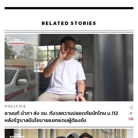
อีกทั้งยังไม่ปรากฏมติของพรรคก้าวไกลด้วยคะแนนเสียงไม่
น้อยกว่า 3 ใน 4 ของที่ประชุมร่วมของคณะกรรมการบริหาร
RELATED STORIES
ของพรรคก้าวไกลและสมาชิกสภาผู้แทนราษฎร ตาม
รัฐธรรมนูญแห่งราชอาณาจักรไทย มาตรา 101 (9)
“หากยังมิได้ดำเนินการดังกล่าวตามข้อบังคับ การดำเนินการ
ของพรรคก้าวไกลยังไม่ถูกต้องครบถ้วน ปดิพัทธ์ยังคงสภาพ
เป็นสมาชิกพรรคก้าวไกล ไม่อาจไปสมัครเป็นสมาชิก
พรรคการเมืองอื่นได้ และจากแถลงการณ์ของพรรคก้าวไกล
ชี้แจงในทำนองว่า ปดิพัทธ์ลาออกโดยที่พรรคไม่ได้มีมติขับ
ออกจากพรรคเพราะทำผิดวินัยร้ายแรง จะส่งผลให้สมาชิก
ภาพความเป็น สส. ของปดิพัทธ์สิ้นสุดลงในทันที” ศุภชัยกล่าว
POLITICS
“เป็นปฏิปักษ์ต่อระบอบการปกครอง ให้ศาลสั่งยุบ
อานนท์ นำภา ส่ง จม. กังวลความปลอดภัยนักโทษ ม.112
พรรค”
118
หลังรัฐบาลมีนโยบายแยกแดนผู้ต้องขัง
ศุภชัยกล่าวเพิ่มเติมอีกว่า หากพรรคก้าวไกลมิได้มีการ