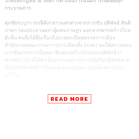
ไกลและกฎหมาย โดยการดำเนินการนั้นมีการเปิดเผยทุก
กระบวนการ
ศุภชัยระบุว่า กรณีดังกล่าวแตกต่างจากการขับ ปดิพัทธ์ สันติ
ภาดา รองประธานสภาผู้แทนราษฎร ออกจากพรรคก้าวไกล
ดังนั้น ตนจึงได้ยื่นเรื่องถึงนายทะเบียนพรรคการเมือง
สำนักงานคณะกรรมการการเลือกตั้ง (กกต.) ขอให้ตรวจสอบ
การพ้นจากการเป็นสมาชิกพรรคก้าวไกลของปดิพัทธ์ว่า
พรรคก้าวไกลได้ดำเนินกระบวนการทางวินัยกับปดิพัทธ์ตาม
ข้อบังคับพรรคก้าวไกลและตามกฎหมายถูกต้องครบถ้วน
หรือไม่
ทำไมภูมิใจไทยต้องยื่นสอบปมขับปดิพัทธ์
READ MORE
ศุภชัยกล่าวว่า เมื่อพิจารณาจากคำแถลงการณ์ของพรรค
ก้าวไกล คณะกรรมการบริหารชุดใหม่และผู้แทนราษฎรของ
พรรคก้าวไกลได้ประชุมร่วมกัน โดยให้ ชัยธวัช ตุลาธน
หัวหน้าพรรคคนใหม่ รับตำแหน่งผู้นำฝ่ายค้านในสภาผู้แทน