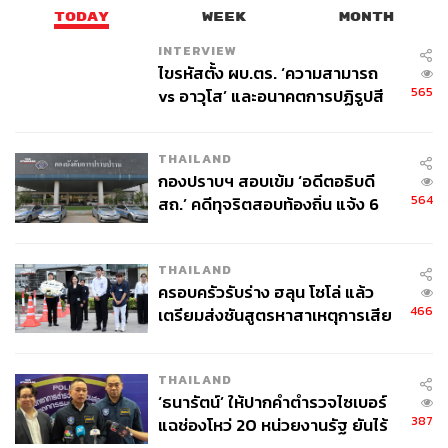
TODAY
WEEK
MONTH
INTERVIEW
ไขรหัสตั้ง ผบ.ตร. ‘ความสามารถ
565
vs อาวุโส’ และอนาคตการปฏิรูปสี
729
กากี กับ พล.ต.อ. เอก อังสนานนท์
THAILAND
ABOUT THE AUTHOR
กองปราบฯ สอบเข้ม ‘อดีตอธิบดี
THE STANDARD TEAM
564
สถ.’ คดีทุจริตสอบท้องถิ่น แจ้ง 6
กองบรรณาธิการ THE STANDARD
ข้อหาหนัก จ่อชง ป.ป.ช. 12 ส.ค. นี้
THAILAND
ครอบครัวรับร่าง ฮลุน โซโล่ แล้ว
466
เตรียมส่งชันสูตรหาสาเหตุการเสีย
ชีวิต
THAILAND
‘ธนารัตน์’ ให้ปากคำตำรวจไซเบอร์
387
แฉช่องโหว่ 20 หน่วยงานรัฐ ยันไร้