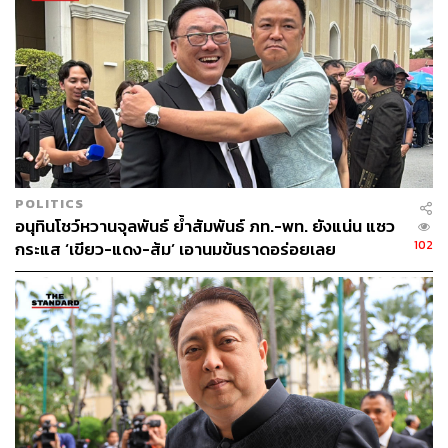
ดำเนินการตามข้อบังคับพรรคก้าวไกลและกฎหมาย ดังนั้น
การกระทำดังกล่าวเป็นการสมคบคิดหรือแสดงเจตนาลวง
ระหว่างพรรคก้าวไกลกับปดิพัทธ์ อันเข้าข่ายกระทำการอัน
อาจเป็นปฏิปักษ์ต่อการปกครองระบอบประชาธิปไตยอันมี
พระมหากษัตริย์ทรงเป็นประมุขหรือไม่ ซึ่งศาลรัฐธรรมนูญ
ได้เคยวินิจฉัยว่าเพียงแค่อาจเป็นปฏิปักษ์ก็ต้องห้ามแล้ว ไม่
จำเป็นต้องมีเจตนา ประสงค์ต่อผล หรือต้องรอให้เกิดผลเสีย
หายร้ายแรงขึ้นจริงเสียก่อน
POLITICS
อนุทินโชว์หวานจุลพันธ์ ย้ำสัมพันธ์ ภท.-พท. ยังแน่น แซว
“กรณีเป็นความปรากฏต่อนายทะเบียนพรรคการเมืองแล้ว
102
กระแส ‘เขียว-แดง-ส้ม’ เอานมข้นราดอร่อยเลย
ขอท่านได้โปรดยื่นศาลรัฐธรรมนูญเพื่อสั่งยุบพรรคก้าวไกล
ต่อไป” ศุภชัยกล่าว
ย้อนปมก้าวไกลขับปดิพัทธ์
ปดิพัทธ์ สันติภาดา สส. พิษณุโลก เขต 1 อดีตสังกัดพรรคก้าว
ไกล ถูกวางตัวเป็นประธานสภาผู้แทนราษฎรภายหลังพรรค