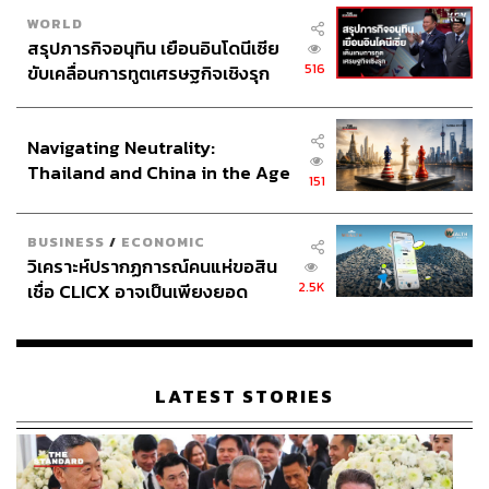
WORLD
สรุปภารกิจอนุทิน เยือนอินโดนีเซีย
516
ขับเคลื่อนการทูตเศรษฐกิจเชิงรุก
ประกาศหุ้นส่วนยุทธศาสตร์ไทย –
อินโดนีเซีย
Navigating Neutrality:
Thailand and China in the Age
151
of a New Global Order
BUSINESS
/
ECONOMIC
วิเคราะห์ปรากฏการณ์คนแห่ขอสิน
2.5K
เชื่อ CLICX อาจเป็นเพียงยอด
ภูเขาน้ำแข็ง ของปัญหาหนี้ครัว
เรือนไทยที่ถูกซุกไว้
LATEST STORIES