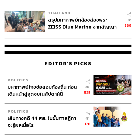
นัยทางการเมือง
THAILAND
สรุปมหากาพย์กล้องส่องพระ
369
ZEISS Blue Marine จากสัญญา
ผลิต 8.3 ล้าน สู่ข้อพิพาท ‘มา
เวลล์ฯ’ ฟ้อง ‘โทน บางแค’ ผิดนัด
จ่ายหนี้-แอบระบุแบรนด์
EDITOR'S PICKS
POLITICS
มหากาพย์โกงข้อสอบท้องถิ่น ก่อน
525
เดินหน้าสู่จุดจบในสัปดาห์นี้
POLITICS
เส้นทางคดี 44 สส. ในชั้นศาลฎีกา
176
จะรู้ผลเมื่อไร