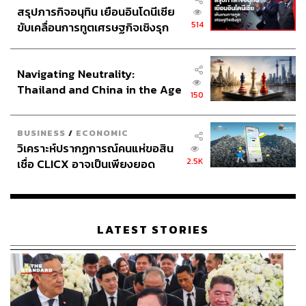
สรุปภารกิจอนุทิน เยือนอินโดนีเซีย
514
ขับเคลื่อนการทูตเศรษฐกิจเชิงรุก
ประกาศหุ้นส่วนยุทธศาสตร์ไทย –
อินโดนีเซีย
Navigating Neutrality:
Thailand and China in the Age
150
of a New Global Order
BUSINESS
/
ECONOMIC
วิเคราะห์ปรากฏการณ์คนแห่ขอสิน
2.5K
เชื่อ CLICX อาจเป็นเพียงยอด
ภูเขาน้ำแข็ง ของปัญหาหนี้ครัว
เรือนไทยที่ถูกซุกไว้
LATEST STORIES