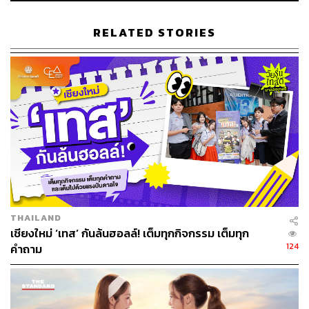
RELATED STORIES
ภาพประกอบ: พรวลี จ้วงพุฒซา
พิสูจน์อักษร: วรรษมล สิงหโกมล
THAILAND
เชียงใหม่ ‘เทส’ กันล้นฮอลล์! เต็มทุกกิจกรรม เต็มทุก
124
คำถาม
สามารถติดตาม THE STANDARD WEALTH
ผ่านแอปพลิเคชันต่างๆ ที่คุณสะดวกหรือใช้งานอยู่แล้วได้เลย