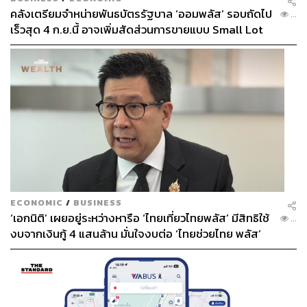
คลังเตรียมจำหน่ายพันธบัตรรัฐบาล ‘ออมพลัส’ รอบถัดไป
...
เร็วสุด 4 ก.ย.นี้ อาจเพิ่มสัดส่วนการขายแบบ Small Lot
First มากขึ้น
ECONOMIC
/
BUSINESS
‘เอกนิติ’ เผยอยู่ระหว่างหารือ ‘ไทยเที่ยวไทยพลัส’ มีสิทธิใช้
...
งบจากเงินกู้ 4 แสนล้าน มั่นใจงบต่อ ‘ไทยช่วยไทย พลัส’
เฟส 2 มีเพียงพอ