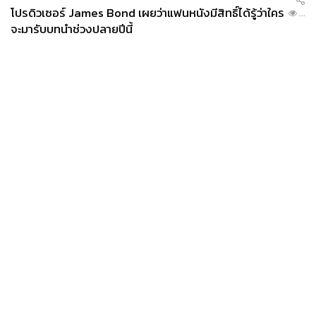
โปรดิวเซอร์ James Bond เผยว่าแฟนหนังมีสิทธิ์ได้รู้ว่าใคร
...
จะมารับบทนำช่วงปลายปีนี้
News
Wealth
Pop
Podcast
Video
Now
Opinion
Careers
Events
Privacy
About
Contact
Policy
FOR
ADVERTISING
MEMBERSHIP