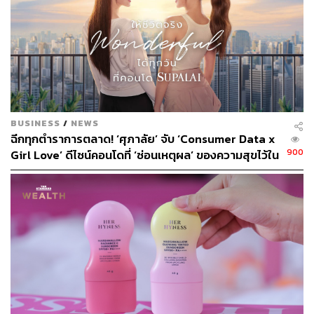
TAGS:
ทำงาน
คนรุ่นใหม่
WorkVenture
พนักงานบริษัท
BUSINESS
/
NEWS
ฉีกทุกตำราการตลาด! ‘ศุภาลัย’ จับ ‘Consumer Data x
900
Girl Love’ ดีไซน์คอนโดที่ ‘ซ่อนเหตุผล’ ของความสุขไว้ใน
ทุกรายละเอียด ผ่านแคมเปญ ‘Wonderful Living’
117
[Advertorial]
ABOUT THE AUTHOR
ถนัดกิจ จันกิเสน
Content Creator ประจำกองบรรณาธิการ
THE STANDARD WEALTH ผู้เสพติดโลก
ธุรกิจ การตลาด เทคโนโลยี และชอบสำรวจ
โลกออฟไลน์และออนไลน์มาถอดรหัสความ
เคลื่อนไหวให้เป็นเรื่องเข้าใจง่าย สนุก และได้