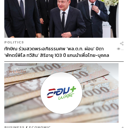
POLITICS
ทักษิณ ร่วมสวดพระอภิธรรมศพ ‘พล.ต.ท. ผ่อน’ บิดา
...
‘พักตร์พิไล ทวีสิน’ สิริอายุ 103 ปี แกนนำเพื่อไทย-บุคคล
หลากวงการร่วมอาลัย
BUSINESS
/
ECONOMIC