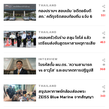
THAILAND
กองปราบฯ สอบเข้ม ‘อดีตอธิบดี
551
สถ.’ คดีทุจริตสอบท้องถิ่น แจ้ง 6
ข้อหาหนัก จ่อชง ป.ป.ช. 12 ส.ค. นี้
THAILAND
ครอบครัวรับร่าง ฮลุน โซโล่ แล้ว
463
เตรียมส่งชันสูตรหาสาเหตุการเสีย
ชีวิต
INTERVIEW
ไขรหัสตั้ง ผบ.ตร. ‘ความสามารถ
368
vs อาวุโส’ และอนาคตการปฏิรูปสี
กากี กับ พล.ต.อ. เอก อังสนานนท์
THAILAND
สรุปมหากาพย์กล้องส่องพระ
343
ZEISS Blue Marine จากสัญญา
ผลิต 8.3 ล้าน สู่ข้อพิพาท ‘มา
เวลล์ฯ’ ฟ้อง ‘โทน บางแค’ ผิดนัด