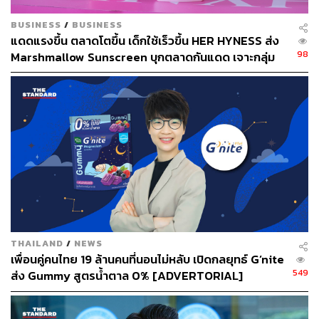
ไอเดียใหม่ๆ
BUSINESS
/
BUSINESS
แดดแรงขึ้น ตลาดโตขึ้น เด็กใช้เร็วขึ้น HER HYNESS ส่ง
98
Marshmallow Sunscreen บุกตลาดกันแดด เจาะกลุ่ม
Young Gen
THAILAND
/
NEWS
เพื่อนคู่คนไทย 19 ล้านคนที่นอนไม่หลับ เปิดกลยุทธ์ G’nite
549
ส่ง Gummy สูตรน้ำตาล 0% [ADVERTORIAL]