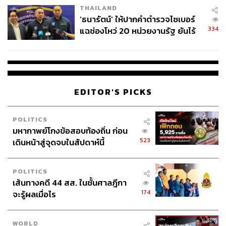
THAILAND
จ่ายหนี้-แอบระบุแบรนด์
‘ธนารัตน์’ ให้ปากคำตำรวจไซเบอร์
334
แฉช่องโหว่ 20 หน่วยงานรัฐ ยันไร้
นัยทางการเมือง
EDITOR'S PICKS
POLITICS
มหากาพย์โกงข้อสอบท้องถิ่น ก่อน
523
เดินหน้าสู่จุดจบในสัปดาห์นี้
POLITICS
เส้นทางคดี 44 สส. ในชั้นศาลฎีกา
174
จะรู้ผลเมื่อไร
WORLD