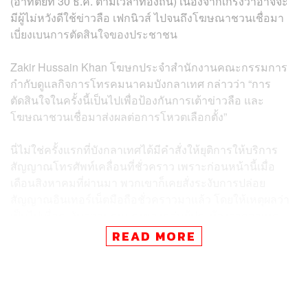
(อาทิตย์ที่ 30 ธ.ค. ตามเวลาท้องถิ่น) เนื่องจากเกรงว่าอาจจะ
มีผู้ไม่หวังดีใช้ข่าวลือ เฟกนิวส์ ไปจนถึงโฆษณาชวนเชื่อมา
เบี่ยงเบนการตัดสินใจของประชาชน
Zakir Hussain Khan โฆษกประจำสำนักงานคณะกรรมการ
กำกับดูแลกิจการโทรคมนาคมบังกลาเทศ กล่าวว่า “การ
ตัดสินใจในครั้งนี้เป็นไปเพื่อป้องกันการเต้าข่าวลือ และ
โฆษณาชวนเชื่อมาส่งผลต่อการโหวตเลือกตั้ง”
นี่ไม่ใช่ครั้งแรกที่บังกลาเทศได้มีคำสั่งให้ยุติการให้บริการ
สัญญาณโทรศัพท์เคลื่อนที่ชั่วคราว เพราะก่อนหน้านี้เมื่อ
เดือนสิงหาคมที่ผ่านมา พวกเขาก็เคยสั่งระงับการปล่อย
สัญญาณอินเทอร์เน็ตมือถือชั่วคราวมาแล้ว โดยให้เหตุผลว่า
เป็นไปเพื่อระงับความรุนแรงของกลุ่มผู้ประท้วงจากสาเหตุ
ความปลอดภัยบนท้องถนน
READ MORE
อย่างไรก็ดี กล่าวกันว่าสาเหตุที่แท้จริงคือรัฐบาลต้องการ
ระงับการเผยแพร่ภาพข่าวที่กลุ่มผู้สนับสนุนรัฐบาลและตำรวจ
ได้โจมตีกลุ่มผู้ประท้วงต่อต้าน และหากย้อนไปไกลกว่านั้น