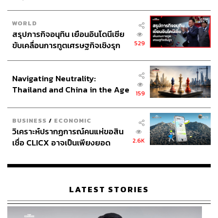
WORLD
สรุปภารกิจอนุทิน เยือนอินโดนีเซีย
529
ขับเคลื่อนการทูตเศรษฐกิจเชิงรุก
ประกาศหุ้นส่วนยุทธศาสตร์ไทย –
อินโดนีเซีย
Navigating Neutrality:
Thailand and China in the Age
159
of a New Global Order
BUSINESS
/
ECONOMIC
วิเคราะห์ปรากฏการณ์คนแห่ขอสิน
2.6K
เชื่อ CLICX อาจเป็นเพียงยอด
ภูเขาน้ำแข็ง ของปัญหาหนี้ครัว
เรือนไทยที่ถูกซุกไว้
LATEST STORIES