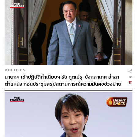
ABOUT THE AUTHOR
ปณชัย อารีเพิ่มพร
นักการตลาดผู้ฝักใฝ่ในแวดวงนวัตกรรมและ
เทคโนโลยี แต่บางทีก็เผลอมีใจให้วัฒนธรรม
POP อยู่ร่ำไป ใช้เวลาว่างไปกับการเสพศิลป์
และเฝ้ามองปรากฏการณ์ทางสังคม
POLITICS
นายกฯ เข้าปฏิบัติทำเนียบฯ รับ ทูตเปรู-บังกลาเทศ อำลา
111
ตำแหน่ง ก่อนประชุมสรุปสถานการณ์ความมั่นคงช่วงบ่าย