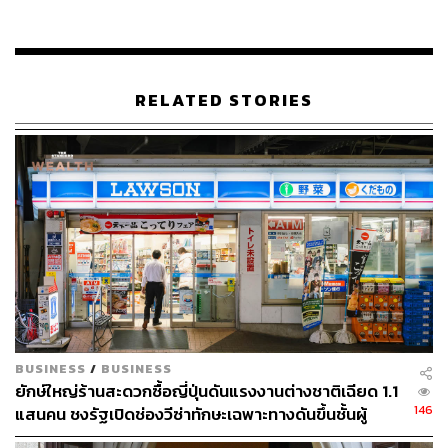
อ้างอิง:
www.aljazeera.com/news/2018/12/bangladesh-shuts
-mobile-internet-lead-election-day-18122911135321
8.html
RELATED STORIES
www.engadget.com/2018/12/29/bangladesh-shuts-of
f-mobile-internet-ahead-of-election/
AFP
TAGS:
3G
สัญญาณโทรศัพท์
Bangladesh
4G
Zakir Hussain Khan
BUSINESS
/
BUSINESS
ยักษ์ใหญ่ร้านสะดวกซื้อญี่ปุ่นดันแรงงานต่างชาติเฉียด 1.1
146
แสนคน ชงรัฐเปิดช่องวีซ่าทักษะเฉพาะทางดันขึ้นชั้นผู้
56
จัดการ