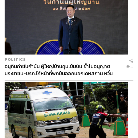
POLITICS
อนุทินกำชับกำนัน ผู้ใหญ่บ้านคุมเข้มปืน ย้ำไม่อนุญาต
...
ประชาชน-ขรก.ไร้หน้าที่พกปืนออกนอกเคหสถาน หวั่น
พฤติกรรมลอกเลียนแบบ จ่อลงพื้นที่เกิดเหตุ