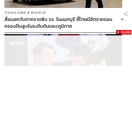
THAILAND
/
WORLD
สื่อนอกจับตากราดยิง รร. ในนนทบุรี ชี้ไทยมีอัตราครอบ
...
ครองปืนสูงในระดับต้นของภูมิภาค
SPORT
ตกรอบบอลโลก ตำรวจบุก KFA แฉแผลเก่า 15 ปี เกิดอะไร
...
ขึ้นกับฟุตบอลเกาหลีใต้?