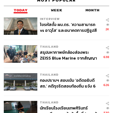
MOST POPULAR
TODAY
WEEK
MONTH
INTERVIEW
ไขรหัสตั้ง ผบ.ตร. ‘ความสามารถ
2K
vs อาวุโส’ และอนาคตการปฏิรูปสี
กากี กับ พล.ต.อ. เอก อังสนานนท์
THAILAND
สรุปมหากาพย์กล้องส่องพระ
638
ZEISS Blue Marine จากสัญญา
ผลิต 8.3 ล้าน สู่ข้อพิพาท ‘มา
เวลล์ฯ’ ฟ้อง ‘โทน บางแค’ ผิดนัด
THAILAND
จ่ายหนี้-แอบระบุแบรนด์
กองปราบฯ สอบเข้ม ‘อดีตอธิบดี
626
สถ.’ คดีทุจริตสอบท้องถิ่น แจ้ง 6
ข้อหาหนัก จ่อชง ป.ป.ช. 12 ส.ค. นี้
THAILAND
นักเรียนโรงเรียนเทพศิรินทร์
530