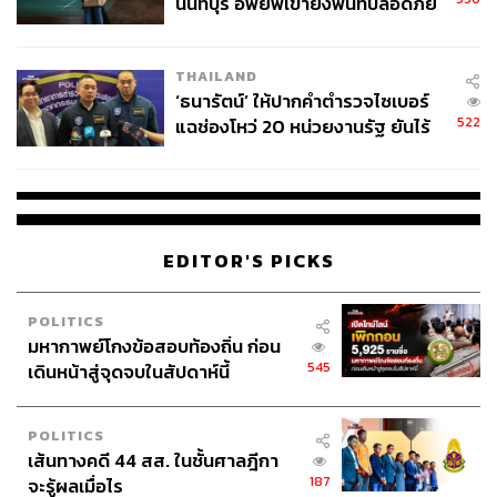
นนทบุรี อพยพเข้ายังพื้นที่ปลอดภัย
ชั่วคราว หลังเหตุใช้อาวุธปืนภายใน
โรงเรียนคลี่คลาย
THAILAND
‘ธนารัตน์’ ให้ปากคำตำรวจไซเบอร์
522
แฉช่องโหว่ 20 หน่วยงานรัฐ ยันไร้
นัยทางการเมือง
EDITOR'S PICKS
POLITICS
มหากาพย์โกงข้อสอบท้องถิ่น ก่อน
545
เดินหน้าสู่จุดจบในสัปดาห์นี้
POLITICS
เส้นทางคดี 44 สส. ในชั้นศาลฎีกา
187
จะรู้ผลเมื่อไร