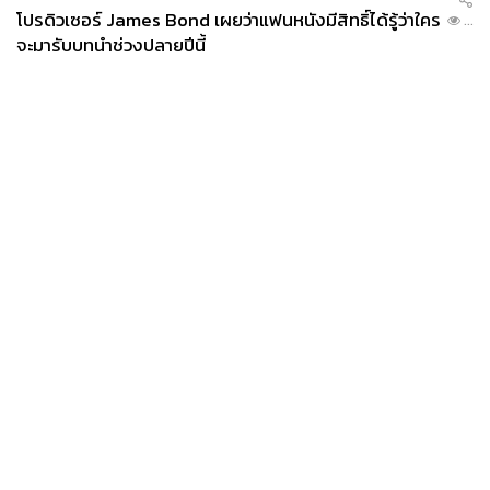
โปรดิวเซอร์ James Bond เผยว่าแฟนหนังมีสิทธิ์ได้รู้ว่าใคร
...
จะมารับบทนำช่วงปลายปีนี้
News
Wealth
Pop
Podcast
Video
Now
Opinion
Careers
Events
Privacy
About
Contact
Policy
FOR
ADVERTISING
MEMBERSHIP