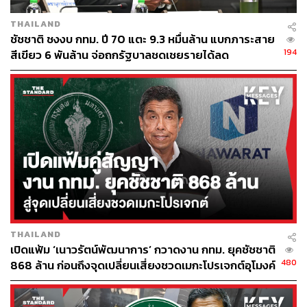
THAILAND
ชัชชาติ ชงงบ กทม. ปี 70 แตะ 9.3 หมื่นล้าน แบกภาระสาย
194
สีเขียว 6 พันล้าน จ่อถกรัฐบาลชดเชยรายได้ลด
THAILAND
เปิดแฟ้ม ‘เนาวรัตน์พัฒนาการ’ กวาดงาน กทม. ยุคชัชชาติ
480
868 ล้าน ก่อนถึงจุดเปลี่ยนเสี่ยงชวดเมกะโปรเจกต์อุโมงค์
หนองบอน