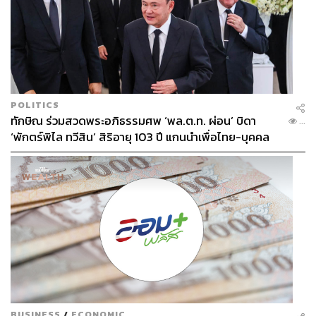
POLITICS
ทักษิณ ร่วมสวดพระอภิธรรมศพ ‘พล.ต.ท. ผ่อน’ บิดา
...
‘พักตร์พิไล ทวีสิน’ สิริอายุ 103 ปี แกนนำเพื่อไทย-บุคคล
หลากวงการร่วมอาลัย
BUSINESS
/
ECONOMIC