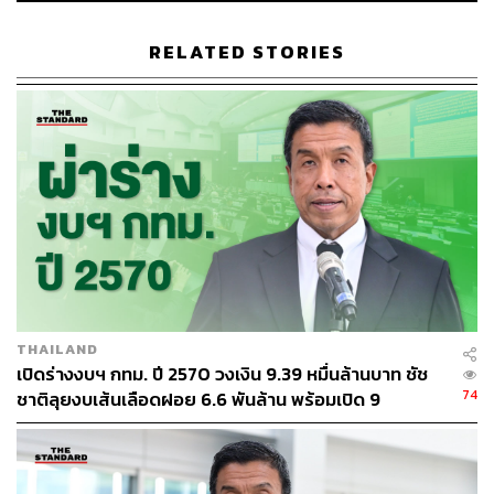
TAGS:
เลือกตั้งผู้ว่าฯ กทม
ผู้ว่าฯ กทม.
ผู้ว่าราชการกรุงเทพมหานคร
เลือกตั้ง ส.ก.
RELATED STORIES
92
ABOUT THE AUTHOR
ภูริตา บุญล้อม
THAILAND
Beauty Editor | THE STANDARD LIFE
เปิดร่างงบฯ กทม. ปี 2570 วงเงิน 9.39 หมื่นล้านบาท ชัช
74
ชาติลุยงบเส้นเลือดฝอย 6.6 พันล้าน พร้อมเปิด 9
ยุทธศาสตร์พัฒนาเมือง