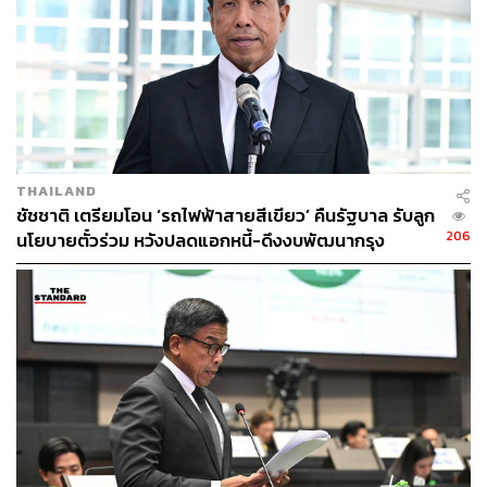
THAILAND
ชัชชาติ เตรียมโอน ‘รถไฟฟ้าสายสีเขียว’ คืนรัฐบาล รับลูก
206
นโยบายตั๋วร่วม หวังปลดแอกหนี้-ดึงงบพัฒนากรุง