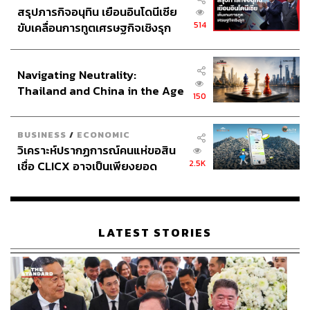
สรุปภารกิจอนุทิน เยือนอินโดนีเซีย
514
ขับเคลื่อนการทูตเศรษฐกิจเชิงรุก
ประกาศหุ้นส่วนยุทธศาสตร์ไทย –
อินโดนีเซีย
Navigating Neutrality:
Thailand and China in the Age
150
of a New Global Order
BUSINESS
/
ECONOMIC
วิเคราะห์ปรากฏการณ์คนแห่ขอสิน
2.5K
เชื่อ CLICX อาจเป็นเพียงยอด
ภูเขาน้ำแข็ง ของปัญหาหนี้ครัว
เรือนไทยที่ถูกซุกไว้
LATEST STORIES