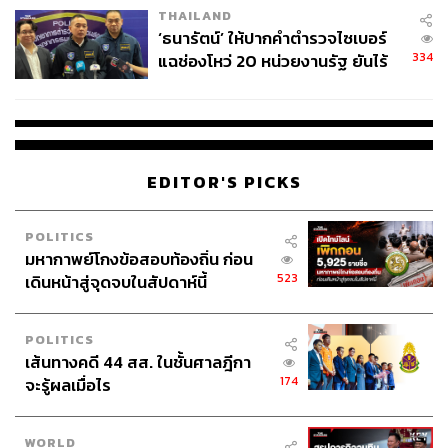
THAILAND
จ่ายหนี้-แอบระบุแบรนด์
‘ธนารัตน์’ ให้ปากคำตำรวจไซเบอร์
334
แฉช่องโหว่ 20 หน่วยงานรัฐ ยันไร้
นัยทางการเมือง
EDITOR'S PICKS
POLITICS
มหากาพย์โกงข้อสอบท้องถิ่น ก่อน
523
เดินหน้าสู่จุดจบในสัปดาห์นี้
POLITICS
เส้นทางคดี 44 สส. ในชั้นศาลฎีกา
174
จะรู้ผลเมื่อไร
WORLD