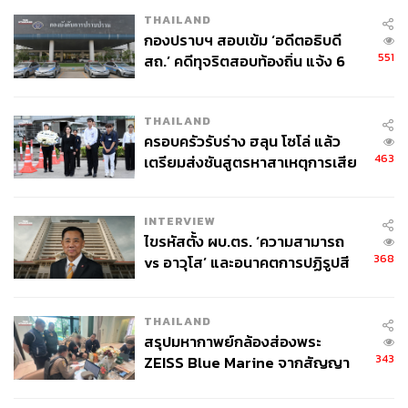
THAILAND
กองปราบฯ สอบเข้ม ‘อดีตอธิบดี
551
สถ.’ คดีทุจริตสอบท้องถิ่น แจ้ง 6
ข้อหาหนัก จ่อชง ป.ป.ช. 12 ส.ค. นี้
THAILAND
ครอบครัวรับร่าง ฮลุน โซโล่ แล้ว
463
เตรียมส่งชันสูตรหาสาเหตุการเสีย
ชีวิต
INTERVIEW
ไขรหัสตั้ง ผบ.ตร. ‘ความสามารถ
368
vs อาวุโส’ และอนาคตการปฏิรูปสี
กากี กับ พล.ต.อ. เอก อังสนานนท์
THAILAND
สรุปมหากาพย์กล้องส่องพระ
343
ZEISS Blue Marine จากสัญญา
ผลิต 8.3 ล้าน สู่ข้อพิพาท ‘มา
เวลล์ฯ’ ฟ้อง ‘โทน บางแค’ ผิดนัด