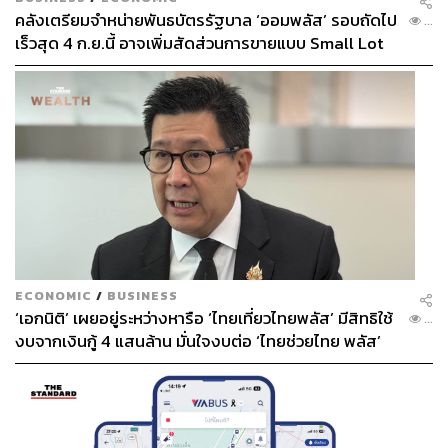
คลังเตรียมจำหน่ายพันธบัตรรัฐบาล ‘ออมพลัส’ รอบถัดไป
...
เร็วสุด 4 ก.ย.นี้ อาจเพิ่มสัดส่วนการขายแบบ Small Lot
First มากขึ้น
ECONOMIC
/
BUSINESS
‘เอกนิติ’ เผยอยู่ระหว่างหารือ ‘ไทยเที่ยวไทยพลัส’ มีสิทธิใช้
...
งบจากเงินกู้ 4 แสนล้าน มั่นใจงบต่อ ‘ไทยช่วยไทย พลัส’
เฟส 2 มีเพียงพอ