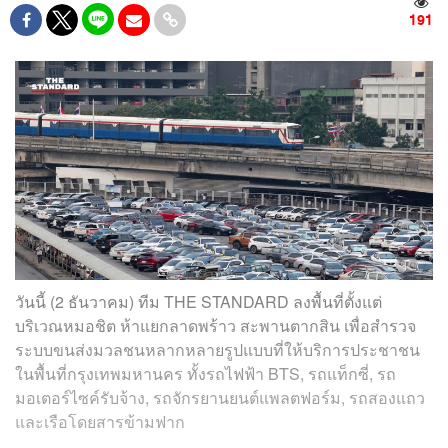
191
วันนี้ (2 ธันวาคม) ทีม THE STANDARD ลงพื้นที่ตั้งแต่
บริเวณหมอชิต ห้าแยกลาดพร้าว สะพานตากสิน เพื่อสำรวจ
ระบบขนส่งมวลชนหลากหลายรูปแบบที่ให้บริการประชาชน
ในพื้นที่กรุงเทพมหานคร ทั้งรถไฟฟ้า BTS, รถแท็กซี่, รถ
มอเตอร์ไซค์รับจ้าง, รถจักรยานยนต์แพลตฟอร์ม, รถสองแถว
และเรือโดยสารข้ามฟาก