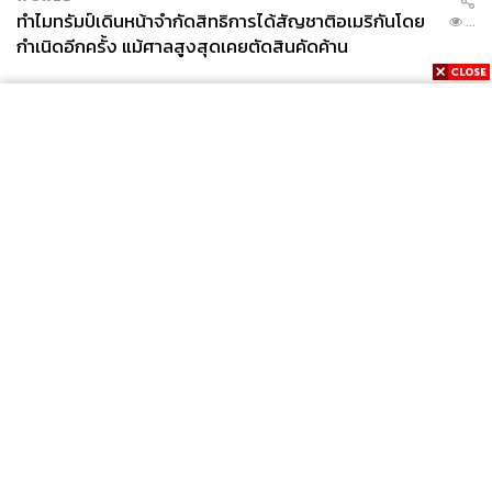
ทำไมทรัมป์เดินหน้าจำกัดสิทธิการได้สัญชาติอเมริกันโดย
...
กำเนิดอีกครั้ง แม้ศาลสูงสุดเคยตัดสินคัดค้าน
News
Wealth
Pop
Podcast
Video
Now
Opinion
Careers
Events
Privacy
About
Contact
Policy
FOR
ADVERTISING
MEMBERSHIP