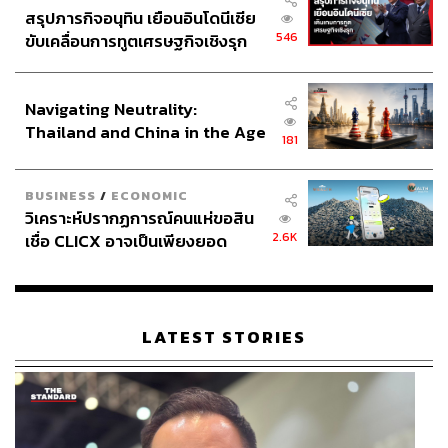
สรุปภารกิจอนุทิน เยือนอินโดนีเซีย
546
ขับเคลื่อนการทูตเศรษฐกิจเชิงรุก
ประกาศหุ้นส่วนยุทธศาสตร์ไทย –
อินโดนีเซีย
Navigating Neutrality:
Thailand and China in the Age
181
of a New Global Order
BUSINESS
/
ECONOMIC
วิเคราะห์ปรากฏการณ์คนแห่ขอสิน
2.6K
เชื่อ CLICX อาจเป็นเพียงยอด
ภูเขาน้ำแข็ง ของปัญหาหนี้ครัว
เรือนไทยที่ถูกซุกไว้
LATEST STORIES