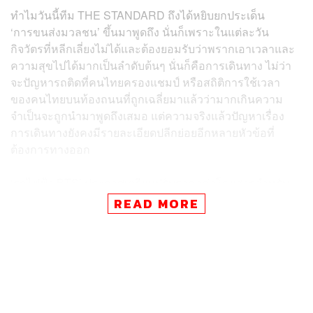
ทำไมวันนี้ทีม THE STANDARD ถึงได้หยิบยกประเด็น
‘การขนส่งมวลชน’ ขึ้นมาพูดถึง นั่นก็เพราะในแต่ละวัน
กิจวัตรที่หลีกเลี่ยงไม่ได้และต้องยอมรับว่าพรากเอาเวลาและ
ความสุขไปได้มากเป็นลำดับต้นๆ นั่นก็คือการเดินทาง ไม่ว่า
จะปัญหารถติดที่คนไทยครองแชมป์ หรือสถิติการใช้เวลา
ของคนไทยบนท้องถนนที่ถูกเฉลี่ยมาแล้วว่ามากเกินความ
จำเป็นจะถูกนำมาพูดถึงเสมอ แต่ความจริงแล้วปัญหาเรื่อง
การเดินทางยังคงมีรายละเอียดปลีกย่อยอีกหลายหัวข้อที่
ต้องการทางออก
‘รถไฟฟ้า BTS’ ประกาศเตรียมปรับราคาค่าโดยสารสำหรับ
เส้นทางสัมปทาน 24 สถานี จากราคา 16-44 บาท เป็น 17-47
READ MORE
บาท เริ่มตั้งแต่วันที่ 1 มกราคม 2566 เป็นต้นไป เรื่องนี้เป็น
ข่าวใหญ่ในวันที่ 30 พฤศจิกายนที่ผ่านมา เพราะแน่นอนว่า
คนอีกมากมายที่ใช้บริการระบบขนส่งดังกล่าว จำเป็นต้อง
วางแผนการเดินทางใหม่ คำนวณความคุ้มค่าเพราะราคาที่
ขยับขึ้นมีผลต่อค่าครองชีพของพวกเขาวันต่อวัน