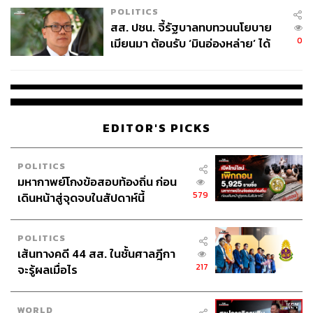
POLITICS
สส. ปชน. จี้รัฐบาลทบทวนนโยบาย
0
เมียนมา ต้อนรับ ‘มินอ่องหล่าย’ ได้
แค่สัญญาว่างเปล่า
EDITOR'S PICKS
POLITICS
มหากาพย์โกงข้อสอบท้องถิ่น ก่อน
579
เดินหน้าสู่จุดจบในสัปดาห์นี้
POLITICS
เส้นทางคดี 44 สส. ในชั้นศาลฎีกา
217
จะรู้ผลเมื่อไร
WORLD