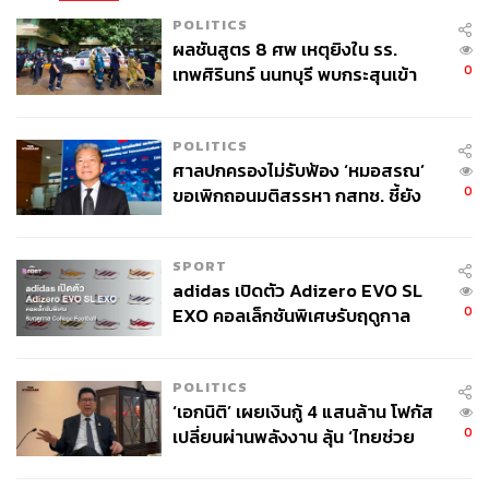
POLITICS
ผลชันสูตร 8 ศพ เหตุยิงใน รร.
0
เทพศิรินทร์ นนทบุรี พบกระสุนเข้า
จุดสำคัญ ‘ศีรษะ-หน้าอก’ ครูถูกยิง
4 นัด จากระยะไกล
POLITICS
ศาลปกครองไม่รับฟ้อง ‘หมอสรณ’
0
ขอเพิกถอนมติสรรหา กสทช. ชี้ยัง
ไม่ใช่ผู้เดือดร้อนเสียหาย
SPORT
adidas เปิดตัว Adizero EVO SL
0
EXO คอลเล็กชันพิเศษรับฤดูกาล
College Football
POLITICS
‘เอกนิติ’ เผยเงินกู้ 4 แสนล้าน โฟกัส
0
เปลี่ยนผ่านพลังงาน ลุ้น ‘ไทยช่วย
ไทยพลัส’ เฟส 2 รอประเมินความ
เหมาะสม