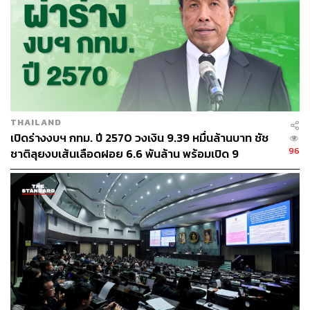
THAILAND
เปิดร่างงบฯ กทม. ปี 2570 วงเงิน 9.39 หมื่นล้านบาท ชัช
96
ชาติลุยงบเส้นเลือดฝอย 6.6 พันล้าน พร้อมเปิด 9
ยุทธศาสตร์พัฒนาเมือง