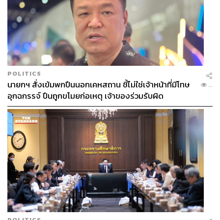
POLITICS
นายกฯ สั่งเข้มพกปืนนอกเคหสถาน ชี้ไม่ใช่เจ้าหน้าที่มีโทษ
...
อุกฉกรรจ์ ปืนถูกขโมยก่อเหตุ เจ้าของร่วมรับผิด
POLITICS