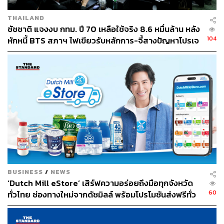
THAILAND
ชัชชาติ แจงงบ กทม. ปี 70 เหลือใช้จริง 8.6 หมื่นล้าน หลัง
104
หักหนี้ BTS สภาฯ ไฟเขียวรับหลักการ-จี้สางปัญหาโปรเจ
กต์ล่าช้า
BUSINESS
/
NEWS
‘Dutch Mill eStore’ เสิร์ฟความอร่อยถึงมือทุกจังหวัด
60
ทั่วไทย ช่องทางใหม่จากดัชมิลล์ พร้อมโปรโมชันส่งฟรีทั่ว
ประเทศ ส่งไว สั่งก่อนเที่ยง ได้ของวันถัดไป ส่งสินค้าแบบ
เย็นตรงจากโรงงาน [ADVERTORIAL]