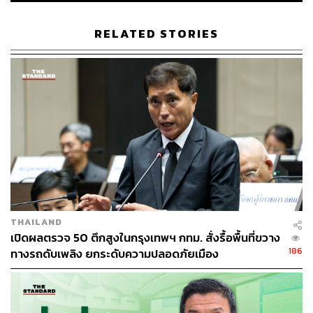
43.1 และอันดับที่สาม คือการเชื่อมต่อรถไฟฟ้าทุกสายเพื่อลด
ค่าแรกเข้าเหลือครั้งเดียว ร้อยละ 41.6
RELATED STORIES
อย่างไรก็ตาม ระบบขนส่งมวลชนอื่นๆ ต่างก็มีปัญหาที่หลาก
หลายและแอบซ้ำซาก ไม่ว่าจะเป็นรถแท็กซี่ที่ยังมีเรื่องคงค้าง
เช่น การเลือกรับผู้โดยสาร มิเตอร์ไม่ได้มาตรฐาน คนขับมี
พฤติกรรมที่เป็นภัยต่อผู้โดยสาร รถมอเตอร์ไซค์รับจ้างกับ
ปัญหาการตกลงราคาค่าโดยสารที่เป็นไปตามความพึงพอใจ
ของคนขับ การละเมิดกฎจราจรที่ทำให้คนซ้อนต้องเสี่ยงภัย
และเรื่องของวินเจ้าถิ่นที่มีผลอย่างมากกับรถจักรยานยนต์
แพลตฟอร์ม
จากผลสำรวจก่อนหน้านี้ยังมีการพูดถึงประเภทของขนส่ง
THAILAND
มวลชนที่ถูกใช้ โดยรถโดยสารประจำทาง (รถเมล์) ใช้มาก
เปิดผลตรวจ 50 ตึกสูงในกรุงเทพฯ กทม. สั่งรื้อพื้นที่ขวาง
ที่สุด ร้อยละ 68 อันดับที่สอง คือรถไฟฟ้า ร้อยละ 45.5 อันดับที่
186
ทางรถดับเพลิง ยกระดับความปลอดภัยเมือง
สาม คือรถจักรยานยนต์รับจ้าง ส่วนความถี่ในการใช้บริการ
คือ 5-6 ครั้งต่อสัปดาห์ ร้อยละ 23, อันดับที่สอง 3-4 ครั้งต่อ
สัปดาห์ ร้อยละ 22.5 และอันดับที่สาม คือใช้ทุกวัน