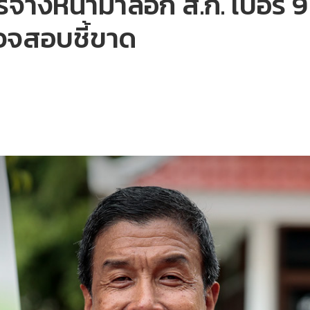
จ้างหน้าม้าล็อก ส.ก. เบอร์ 9
วจสอบชี้ขาด