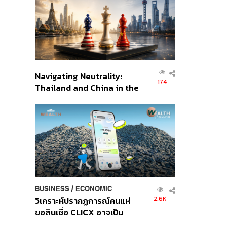
อินโดนีเซีย
Navigating Neutrality:
174
Thailand and China in the
Age of a New Global
Order
BUSINESS
/
ECONOMIC
2.6K
วิเคราะห์ปรากฏการณ์คนแห่
ขอสินเชื่อ CLICX อาจเป็น
เพียงยอดภูเขาน้ำแข็ง ของ