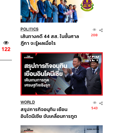
POLITICS
208
เส้นทางคดี 44 สส. ในชั้นศาล
ฎีกา จะรู้ผลเมื่อไร
122
WORLD
543
สรุปภารกิจอนุทิน เยือน
อินโดนีเซีย ขับเคลื่อนการทูต
เศรษฐกิจเชิงรุก ประกาศหุ้น
ส่วนยุทธศาสตร์ไทย –