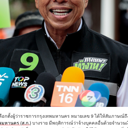
รับเลือกตั้งผู้ว่าราชการกรุงเทพมหานคร หมายเลข 9 ได้ให้สัมภาษณ์ถึ
พมหานคร (ส.ก.)
บางราย มีพฤติการณ์ว่าจ้างบุคคลอื่นด้วยจำนวนเ