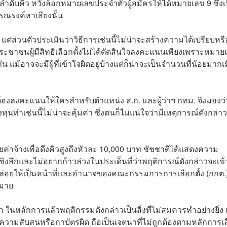
่นลำดับคิว หวังล็อกหมายเลขประจำตัวผู้สมัครให้ได้หมายเลข 9 ซึ่งเ
ณรงค์หาเสียงนั้น
ง แต่ส่วนตัวประเมินว่าวิธีการเช่นนี้ไม่น่าจะสร้างความได้เปรียบหรื
ประชาชนผู้มีสิทธิเลือกตั้งไม่ได้ตัดสินใจลงคะแนนเพียงเพราะหมาย
แม้อาจจะมีผู้ที่เข้าใจผิดอยู่บ้างแต่ก็น่าจะเป็นจำนวนที่น้อยมากเม
องลงคะแนนให้ใครสำหรับตำแหน่ง ส.ก. และผู้ว่าฯ กทม. จึงมองว่
ำเช่นนี้ไม่น่าจะคุ้มค่า ซึ่งตนก็ไม่แน่ใจว่ามีเหตุการณ์ดังกล่าว
จ่ายค่าจ้างเพื่อดึงคิวสูงถึงหัวละ 10,000 บาท ชัชชาติได้แสดงความ
งลึกและไม่อยากก้าวล่วงในประเด็นที่ว่าพฤติการณ์ดังกล่าวจะเข้
ปล่อยให้เป็นหน้าที่และอำนาจของคณะกรรมการการเลือกตั้ง (กกต.
มาย
่า ในหลักการแล้วพฤติกรรมดังกล่าวเป็นสิ่งที่ไม่สมควรทำอย่างยิ่ง
วามสับสนหรือกาบัตรผิด ถือเป็นเจตนาที่ไม่ถูกต้องตามหลักการเ