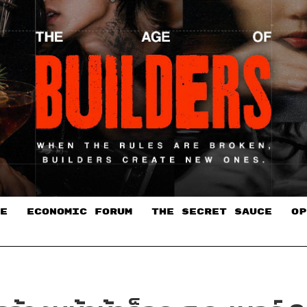
E
ECONOMIC FORUM
THE SECRET SAUCE​
OP