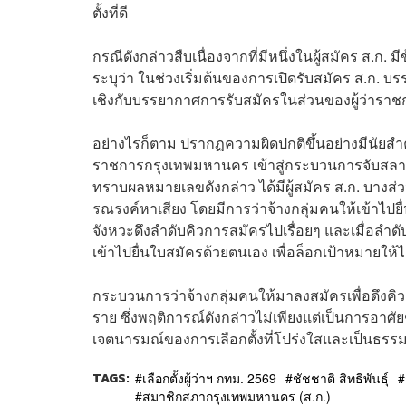
ตั้งที่ดี
กรณีดังกล่าวสืบเนื่องจากที่มีหนึ่งในผู้สมัคร ส
ระบุว่า ในช่วงเริ่มต้นของการเปิดรับสมัคร ส.ก. บ
เชิงกับบรรยากาศการรับสมัครในส่วนของผู้ว่าราช
​อย่างไรก็ตาม ปรากฏความผิดปกติขึ้นอย่างมีนัยสำคัญ 
ราชการกรุงเทพมหานคร เข้าสู่กระบวนการจับสลากแ
ทราบผลหมายเลขดังกล่าว ได้มีผู้สมัคร ส.ก. บางส่ว
รณรงค์หาเสียง โดยมีการว่าจ้างกลุ่มคนให้เข้าไปยื่
จังหวะดึงลำดับคิวการสมัครไปเรื่อยๆ และเมื่อลำดับคิ
เข้าไปยื่นใบสมัครด้วยตนเอง เพื่อล็อกเป้าหมายให้
กระบวนการว่าจ้างกลุ่มคนให้มาลงสมัครเพื่อดึงคิว
ราย ซึ่งพฤติการณ์ดังกล่าวไม่เพียงแต่เป็นการอาศั
เจตนารมณ์ของการเลือกตั้งที่โปร่งใสและเป็นธรร
TAGS:
เลือกตั้งผู้ว่าฯ กทม. 2569
ชัชชาติ สิทธิพันธุ์
สมาชิกสภากรุงเทพมหานคร (ส.ก.)