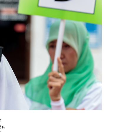
ง
งิน