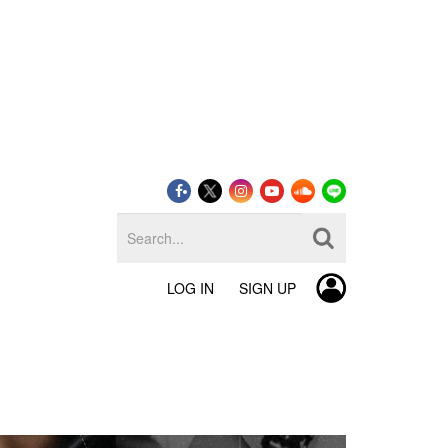
LOG IN
SIGN UP