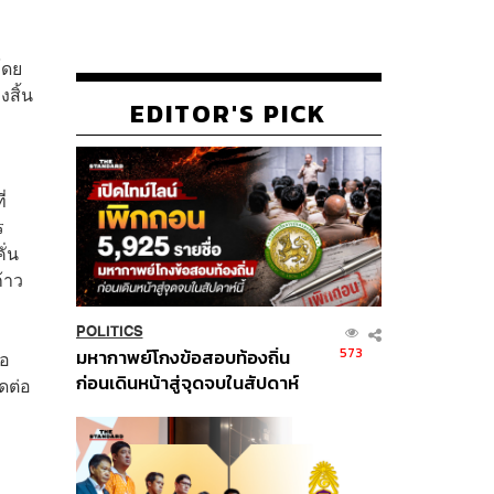
โดย
งสิ้น
EDITOR'S PICK
่
ร
ั่น
ก้าว
POLITICS
573
มหากาพย์โกงข้อสอบท้องถิ่น
่อ
ก่อนเดินหน้าสู่จุดจบในสัปดาห์
ดต่อ
นี้