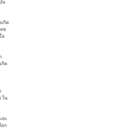
ป็น
อเกิด
เลข
ื่อ
า
เกิด
า
) ใน
 และ
ลือก